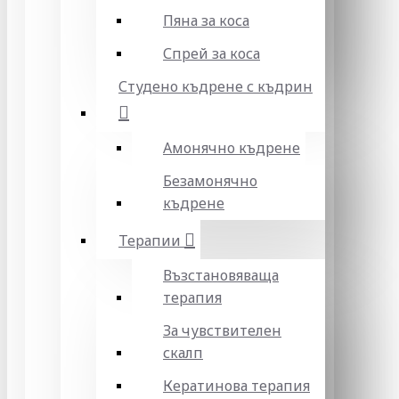
Пяна за коса
Спрей за коса
Студено къдрене с къдрин
Амонячно къдрене
Безамонячно
къдрене
Терапии
Възстановяваща
терапия
За чувствителен
скалп
Кератинова терапия