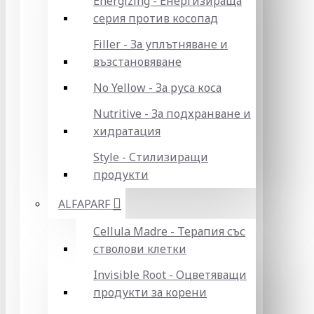
Energizing - Енергизираща
серия против косопад
Filler - За уплътняване и
възстановяване
No Yellow - За руса коса
Nutritive - За подхранване и
хидратация
Style - Стилизиращи
продукти
ALFAPARF
Cellula Madre - Терапия със
стволови клетки
Invisible Root - Оцветяващи
продукти за корени