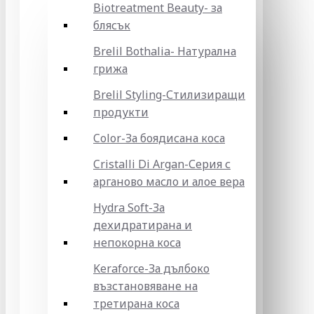
Biotreatment Beauty- за
блясък
Brelil Bothalia- Натурална
грижа
Brelil Styling-Стилизиращи
продукти
Color-За боядисана коса
Cristalli Di Argan-Серия с
арганово масло и алое вера
Hydra Soft-За
дехидратирана и
непокорна коса
Keraforce-За дълбоко
възстановяване на
третирана коса