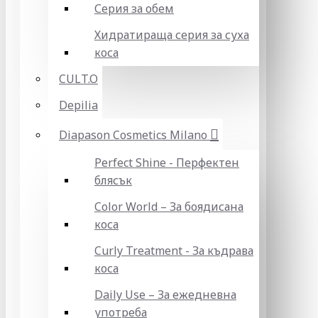
Серия за обем
Хидратираща серия за суха
коса
CULT.O
Depilia
Diapason Cosmetics Milano
Perfect Shine - Перфектен
блясък
Color World – За боядисана
коса
Curly Treatment - За къдрава
коса
Daily Use – За ежедневна
употреба