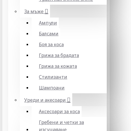
За мъже
Ампули
Балсами
Боя за коса
Грижа за брадата
Грижа за кожата
Стилизанти
Шампоани
Уреди и акесоари
Аксесоари за коса
Гребени и четки за
изсушаване