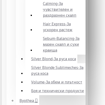
Calming-За
чувствителен и
раздразнен скалп
Hair Express-За
ускорен растеж
Sebum-Balancing-За
мазен скалп и сухи
краища
Silver Blond-За руса коса
Silver Blonde Sublіmeches-За
руса коса
Volume-За обем и плътност
Боя и технически продукти
Byothea