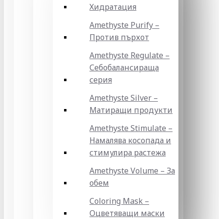
Хидратация
Amethyste Purify –
Против пърхот
Amethyste Regulate –
Себобалансираща
серия
Amethyste Silver –
Матиращи продукти
Amethyste Stimulate –
Намалява косопада и
стимулира растежа
Amethyste Volume – За
обем
Coloring Mask –
Оцветяващи маски