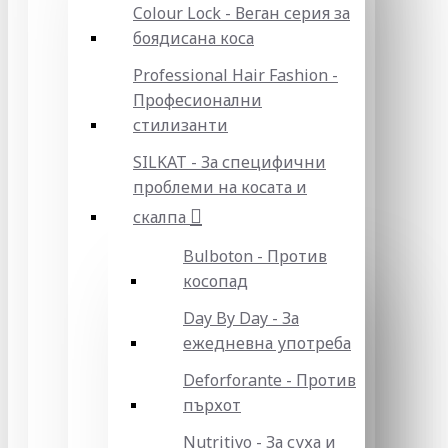
Colour Lock - Веган серия за
боядисана коса
Professional Hair Fashion -
Професионални
стилизанти
SILKAT - За специфични
проблеми на косата и
скалпа
Bulboton - Против
косопад
Day By Day - За
ежедневна употреба
Deforforante - Против
пърхот
Nutritivo - За суха и