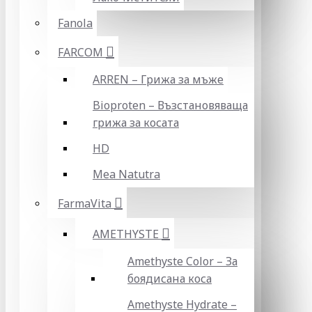
Fanola
FARCOM
ARREN – Грижа за мъже
Bioproten – Възстановяваща
грижа за косата
HD
Mea Natutra
FarmaVita
AMETHYSTE
Amethyste Color – За
боядисана коса
Amethyste Hydrate –