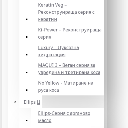
Keratin Veg –
Реконструираща серия с
кератин
Ki-Power – Реконструираща
серия
Luxury – Луксозна
хидратация
MAQUI 3 – Веган серия за
увредена и третирана коса
No Yellow - Матиране на
руса коса
Ellips
Ellips-Серия с арганово
масло