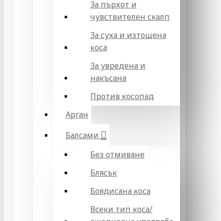
За пърхот и
чувствителен скалп
За суха и изтощена
коса
За увредена и
накъсана
Против косопад
Арган
Балсами
Без отмиване
Блясък
Боядисана коса
Всеки тип коса/