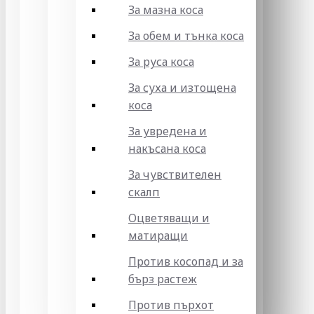
За мазна коса
За обем и тънка коса
За руса коса
За суха и изтощена
коса
За увредена и
накъсана коса
За чувствителен
скалп
Оцветяващи и
матиращи
Против косопад и за
бърз растеж
Против пърхот