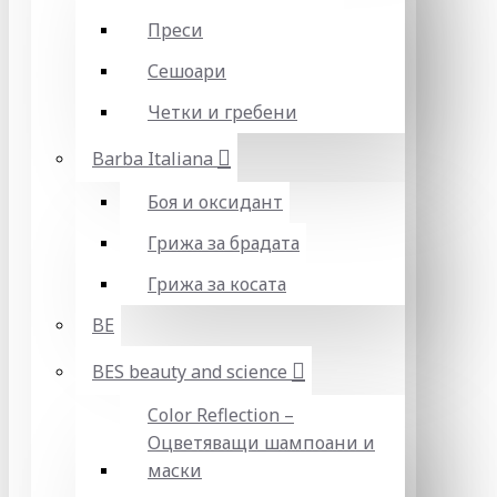
Преси
Сешоари
Четки и гребени
Barba Italiana
Боя и оксидант
Грижа за брадата
Грижа за косата
BE
BES beauty and science
Color Reflection –
Оцветяващи шампоани и
маски