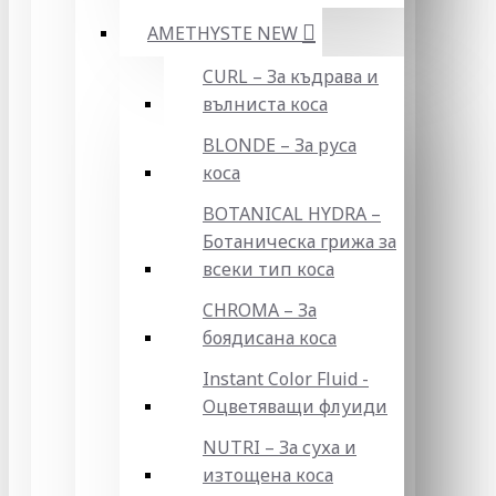
AMETHYSTE NEW
CURL – За къдрава и
вълниста коса
BLONDE – За руса
коса
BOTANICAL HYDRA –
Ботаническа грижа за
всеки тип коса
CHROMA – За
боядисана коса
Instant Color Fluid -
Оцветяващи флуиди
NUTRI – За суха и
изтощена коса