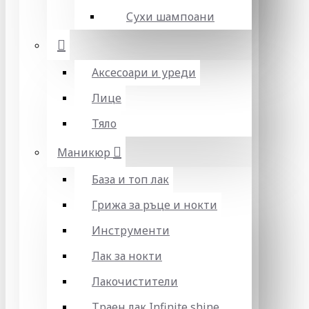
Сухи шампоани
Аксесоари и уреди
Лице
Тяло
Маникюр
База и топ лак
Грижа за ръце и нокти
Инструменти
Лак за нокти
Лакочистители
Траен лак Infinite shine