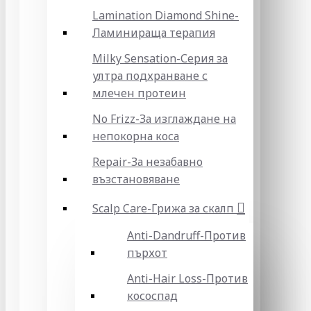
Lamination Diamond Shine-
Ламинираща терапия
Milky Sensation-Серия за
ултра подхранване с
млечен протеин
No Frizz-За изглаждане на
непокорна коса
Repair-За незабавно
възстановяване
Scalp Care-Грижа за скалп
Anti-Dandruff-Против
пърхот
Anti-Hair Loss-Против
кососпад