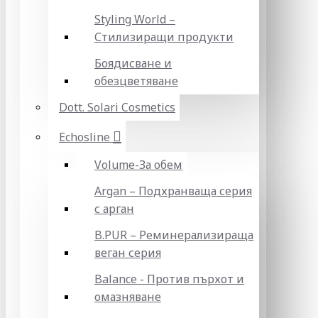
Styling World –
Стилизиращи продукти
Боядисване и
обезцветяване
Dott. Solari Cosmetics
Echosline
Volume-За обем
Argan – Подхранваща серия
с арган
B.PUR – Реминерализираща
веган серия
Balance - Против пърхот и
омазняване