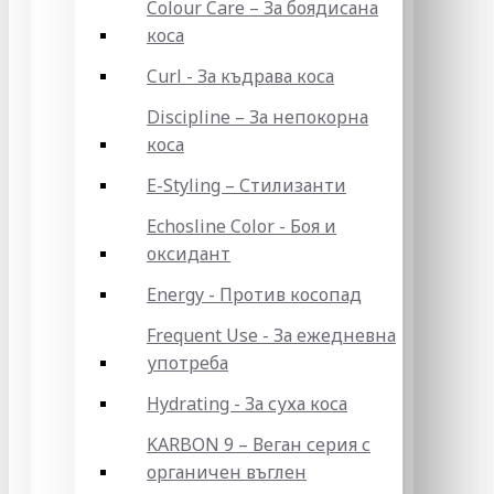
Colour Care – За боядисана
коса
Curl - За къдрава коса
Discipline – За непокорна
коса
E-Styling – Стилизанти
Echosline Color - Боя и
оксидант
Energy - Против косопад
Frequent Use - За ежедневна
употреба
Hydrating - За суха коса
KARBON 9 – Веган серия с
органичен въглен