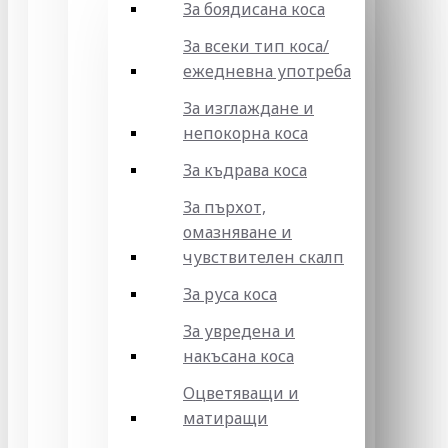
За боядисана коса
За всеки тип коса/
ежедневна употреба
За изглаждане и
непокорна коса
За къдрава коса
За пърхот,
омазняване и
чувствителен скалп
За руса коса
За увредена и
накъсана коса
Оцветяващи и
матиращи