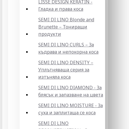
LISSE DESIGN KERATIN -
Гладка и права коса
SEMI DI LINO Blonde and
Brunette – Тониращи
продукти
SEMI DI LINO CURLS – За
къдрава и непокорна коса
SEMI DI LINO DENSITY –
Уплътняваща серия за
изтъняла коса
SEMI DI LINO DIAMOND - За
блясък и запазване на цвета
SEMI DI LINO MOISTURE - За
суха и заплитаща се коса
SEMI DI LINO