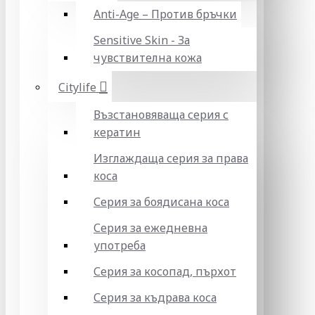
Anti-Age – Против бръчки
Sensitive Skin - За
чувствителна кожа
Citylife
Възстановяваща серия с
кератин
Изглаждаща серия за права
коса
Серия за боядисана коса
Серия за ежедневна
употреба
Серия за косопад, пърхот
Серия за къдрава коса