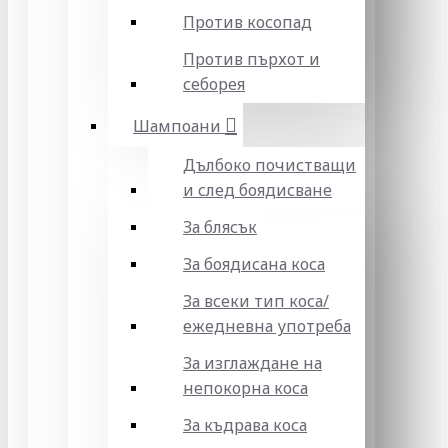
Против косопад
Против пърхот и
себорея
Шампоани
Дълбоко почистващи
и след боядисване
За блясък
За боядисана коса
За всеки тип коса/
ежедневна употреба
За изглаждане на
непокорна коса
За къдрава коса