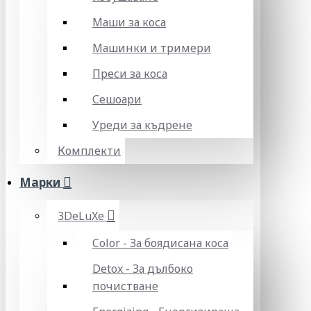
Маши за коса
Машинки и тримери
Преси за коса
Сешоари
Уреди за къдрене
Комплекти
Марки
3DeLuXe
Color - За боядисана коса
Detox - За дълбоко
почистване