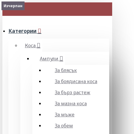
Изчерпан
Изчерпан
Изчерпан
Изчерпан
Изчерпан
Изчерпан
Наличен
Изчерпан
Изчерпан
Изчерпан
Изчерпан
МЕНЮ
Категории
Коса
Ампули
За блясък
За боядисана коса
За бърз растеж
За мазна коса
За мъже
За обем