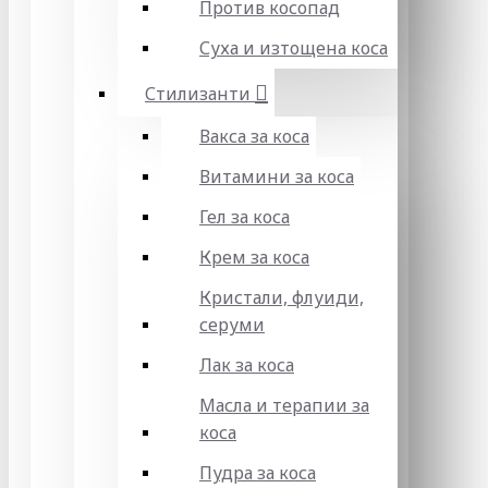
Против косопад
Суха и изтощена коса
Стилизанти
Вакса за коса
Витамини за коса
Гел за коса
Крем за коса
Кристали, флуиди,
серуми
Лак за коса
Масла и терапии за
коса
Пудра за коса