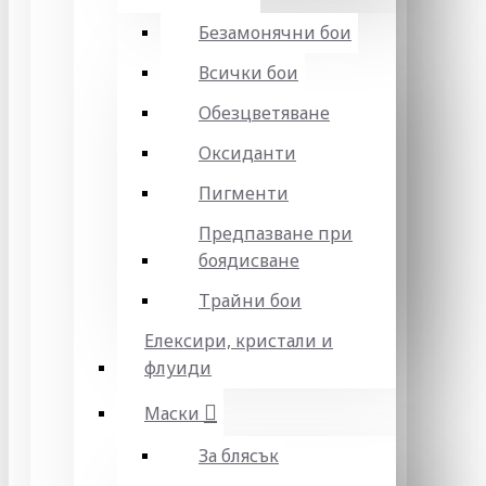
Безамонячни бои
Всички бои
Обезцветяване
Оксиданти
Пигменти
Предпазване при
боядисване
Трайни бои
Елексири, кристали и
флуиди
Маски
За блясък