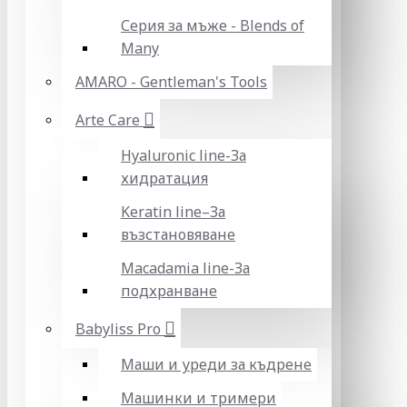
Серия за мъже - Blends of
Many
AMARO - Gentleman's Tools
Arte Care
Hyaluronic line-За
хидратация
Keratin line–За
възстановяване
Macadamia line-За
подхранване
Babyliss Pro
Маши и уреди за къдрене
Машинки и тримери