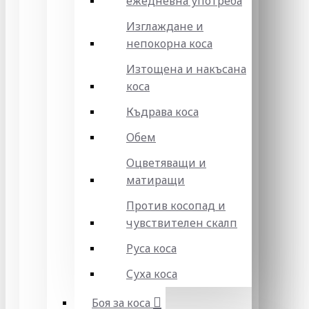
ежедневна употреба
Изглаждане и
непокорна коса
Изтощена и накъсана
коса
Къдрава коса
Обем
Оцветяващи и
матиращи
Против косопад и
чувствителен скалп
Руса коса
Суха коса
Боя за коса