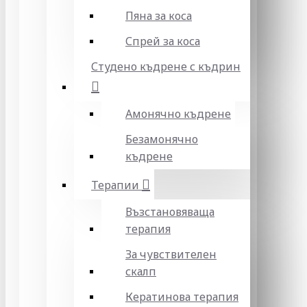
Пяна за коса
Спрей за коса
Студено къдрене с къдрин
Амонячно къдрене
Безамонячно
къдрене
Терапии
Възстановяваща
терапия
За чувствителен
скалп
Кератинова терапия