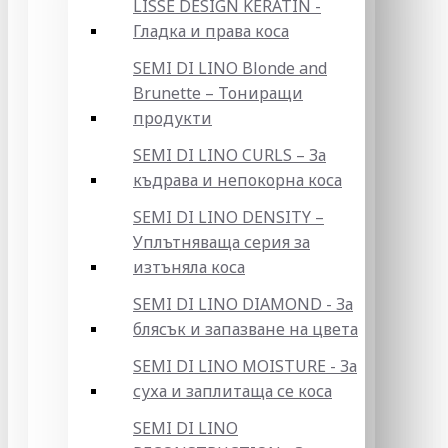
LISSE DESIGN KERATIN -
Гладка и права коса
SEMI DI LINO Blonde and
Brunette – Тониращи
продукти
SEMI DI LINO CURLS – За
къдрава и непокорна коса
SEMI DI LINO DENSITY –
Уплътняваща серия за
изтъняла коса
SEMI DI LINO DIAMOND - За
блясък и запазване на цвета
SEMI DI LINO MOISTURE - За
суха и заплитаща се коса
SEMI DI LINO