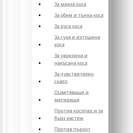
За мазна коса
За обем и тънка коса
За руса коса
За суха и изтощена
коса
За увредена и
накъсана коса
За чувствителен
скалп
Оцветяващи и
матиращи
Против косопад и за
бърз растеж
Против пърхот