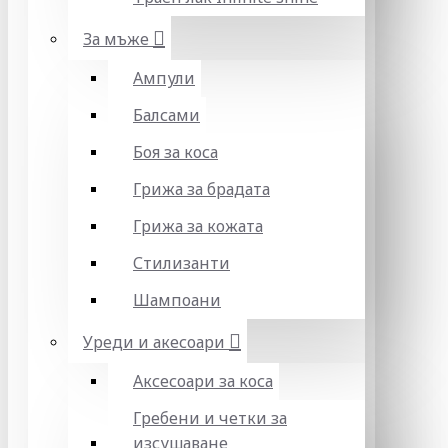
За мъже
Ампули
Балсами
Боя за коса
Грижа за брадата
Грижа за кожата
Стилизанти
Шампоани
Уреди и акесоари
Аксесоари за коса
Гребени и четки за
изсушаване