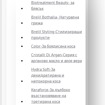
Biotreatment Beauty- за
блясък
Brelil Bothalia- Натурална
грижа
Brelil Styling-Стилизиращи
продукти
Color-За боядисана коса
Cristalli Di Argan-Серия с
арганово масло и алое вера
Hydra Soft-За
дехидратирана и
непокорна коса
Keraforce-За дълбоко
възстановяване на
третирана коса