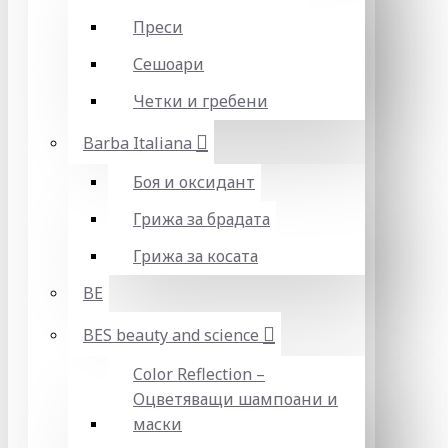
Преси
Сешоари
Четки и гребени
Barba Italiana
Боя и оксидант
Грижа за брадата
Грижа за косата
BE
BES beauty and science
Color Reflection –
Оцветяващи шампоани и
маски