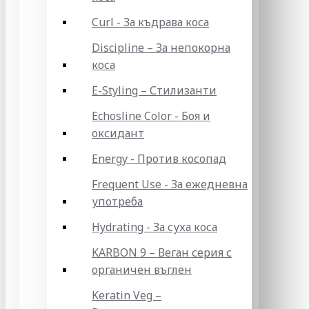
Curl - За къдрава коса
Discipline – За непокорна
коса
E-Styling – Стилизанти
Echosline Color - Боя и
оксидант
Energy - Против косопад
Frequent Use - За ежедневна
употреба
Hydrating - За суха коса
KARBON 9 – Веган серия с
органичен въглен
Keratin Veg –