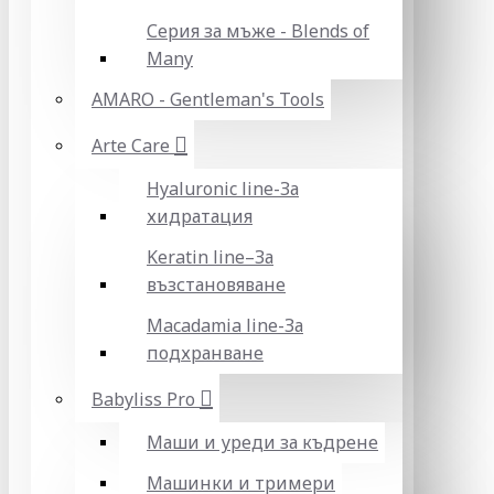
Серия за мъже - Blends of
Many
AMARO - Gentleman's Tools
Arte Care
Hyaluronic line-За
хидратация
Keratin line–За
възстановяване
Macadamia line-За
подхранване
Babyliss Pro
Маши и уреди за къдрене
Машинки и тримери