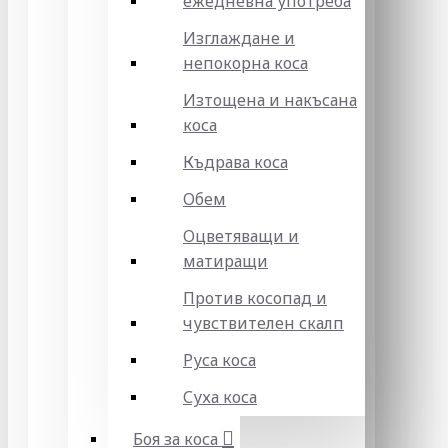
ежедневна употреба
Изглаждане и
непокорна коса
Изтощена и накъсана
коса
Къдрава коса
Обем
Оцветяващи и
матиращи
Против косопад и
чувствителен скалп
Руса коса
Суха коса
Боя за коса