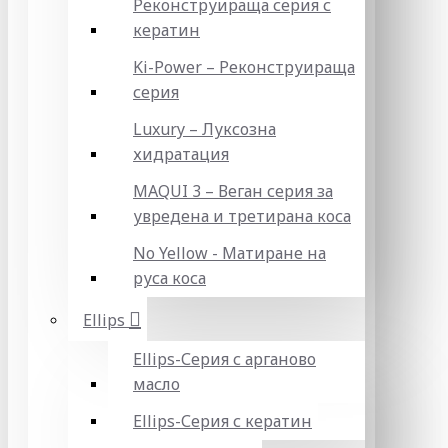
Реконструираща серия с
кератин
Ki-Power – Реконструираща
серия
Luxury – Луксозна
хидратация
MAQUI 3 – Веган серия за
увредена и третирана коса
No Yellow - Матиране на
руса коса
Ellips
Ellips-Серия с арганово
масло
Ellips-Серия с кератин