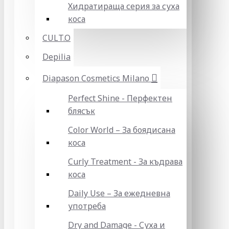
Хидратираща серия за суха
коса
CULT.O
Depilia
Diapason Cosmetics Milano
Perfect Shine - Перфектен
блясък
Color World – За боядисана
коса
Curly Treatment - За къдрава
коса
Daily Use – За ежедневна
употреба
Dry and Damage - Суха и