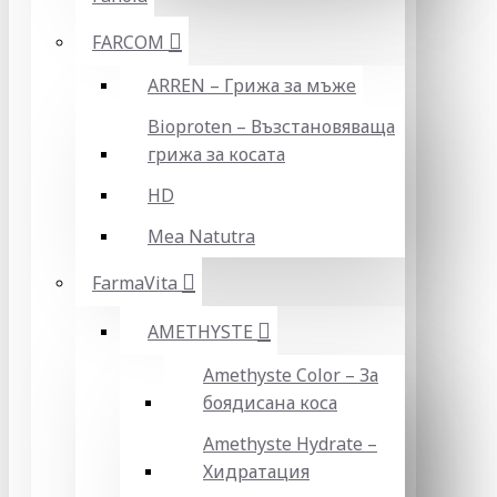
FARCOM
ARREN – Грижа за мъже
Bioproten – Възстановяваща
грижа за косата
HD
Mea Natutra
FarmaVita
AMETHYSTE
Amethyste Color – За
боядисана коса
Amethyste Hydrate –
Хидратация