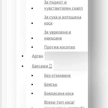
За пърхот и
чувствителен скалп
За суха и изтощена
коса
За увредена и
накъсана
Против косопад
Арган
Балсами
Без отмиване
Блясък
Боядисана коса
Всеки тип коса/