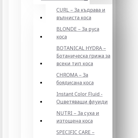
CURL – За къдрава и
вълниста коса
BLONDE – За руса
коса
BOTANICAL HYDRA –
Ботаническа грижа за
всеки тип коса
CHROMA – За
боядисана коса
Instant Color Fluid -
Оцветяващи флуиди
NUTRI – За суха и
изтощена коса
SPECIFIC CARE –