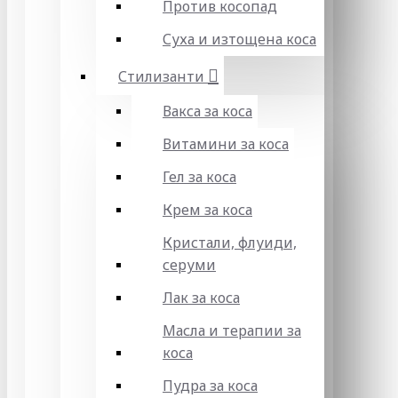
Против косопад
Суха и изтощена коса
Стилизанти
Вакса за коса
Витамини за коса
Гел за коса
Крем за коса
Кристали, флуиди,
серуми
Лак за коса
Масла и терапии за
коса
Пудра за коса