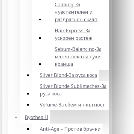
Calming-За
чувствителен и
раздразнен скалп
Hair Express-За
ускорен растеж
Sebum-Balancing-За
мазен скалп и сухи
краища
Silver Blond-За руса коса
Silver Blonde Sublіmeches-За
руса коса
Volume-За обем и плътност
Byothea
Anti-Age – Против бръчки