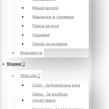
Маши за коса
Машинки и тримери
Преси за коса
Сешоари
Уреди за къдрене
Комплекти
Марки
3DeLuXe
Color - За боядисана коса
Detox - За дълбоко
почистване