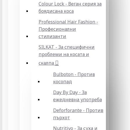
Colour Lock - Веган серия за
боядисана коса
Professional Hair Fashion -
Професионални
стилизанти
SILKAT - За специфични
проблеми на косата и
скалпа
Bulboton - Против
косопад
Day By Day - За
ежедневна употреба
Deforforante - Против
пърхот
Nutritivo - За суха и