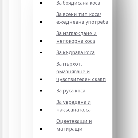
За боядисана коса
За всеки тип коса/
ежедневна употреба
За изглаждане и
непокорна коса
За къдрава коса
За пърхот,
омазняване и
чувствителен скалп
За руса коса
За увредена и
накъсана коса
Оцветяващи и
матиращи