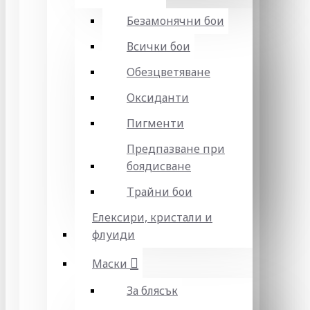
Безамонячни бои
Всички бои
Обезцветяване
Оксиданти
Пигменти
Предпазване при
боядисване
Трайни бои
Елексири, кристали и
флуиди
Маски
За блясък