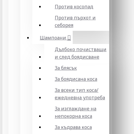
Против косопад
Против пърхот и
себорея
Шампоани
Дълбоко почистващи
и след боядисване
За блясък
За боядисана коса
За всеки тип коса/
ежедневна употреба
За изглаждане на
непокорна коса
За къдрава коса