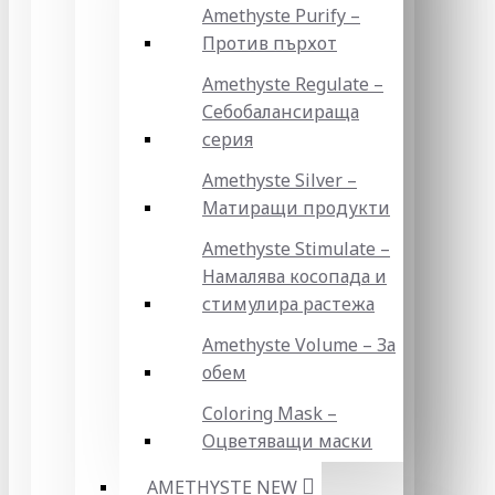
Amethyste Purify –
Против пърхот
Amethyste Regulate –
Себобалансираща
серия
Amethyste Silver –
Матиращи продукти
Amethyste Stimulate –
Намалява косопада и
стимулира растежа
Amethyste Volume – За
обем
Coloring Mask –
Оцветяващи маски
AMETHYSTE NEW