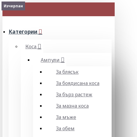
Изчерпан
Изчерпан
Изчерпан
Изчерпан
2-3 Days
Изчерпан
МЕНЮ
Категории
Коса
Ампули
За блясък
За боядисана коса
За бърз растеж
За мазна коса
За мъже
За обем