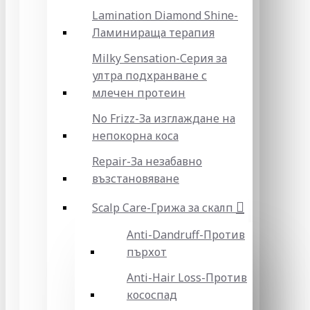
Lamination Diamond Shine-
Ламинираща терапия
Milky Sensation-Серия за
ултра подхранване с
млечен протеин
No Frizz-За изглаждане на
непокорна коса
Repair-За незабавно
възстановяване
Scalp Care-Грижа за скалп
Anti-Dandruff-Против
пърхот
Anti-Hair Loss-Против
кососпад