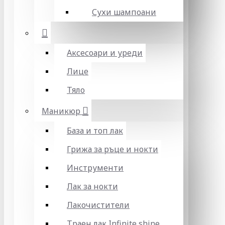
Сухи шампоани
Аксесоари и уреди
Лице
Тяло
Маникюр
База и топ лак
Грижа за ръце и нокти
Инструменти
Лак за нокти
Лакочистители
Траен лак Infinite shine