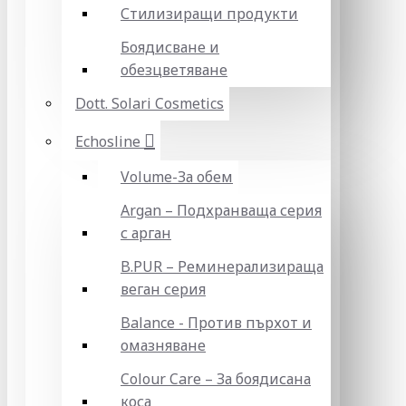
Стилизиращи продукти
Боядисване и
обезцветяване
Dott. Solari Cosmetics
Echosline
Volume-За обем
Argan – Подхранваща серия
с арган
B.PUR – Реминерализираща
веган серия
Balance - Против пърхот и
омазняване
Colour Care – За боядисана
коса