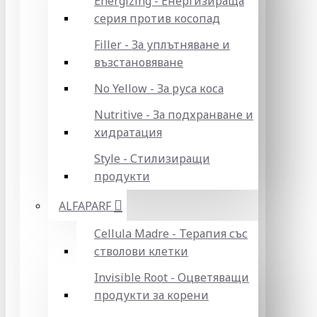
Energizing - Енергизираща
серия против косопад
Filler - За уплътняване и
възстановяване
No Yellow - За руса коса
Nutritive - За подхранване и
хидратация
Style - Стилизиращи
продукти
ALFAPARF
Cellula Madre - Терапия със
стволови клетки
Invisible Root - Оцветяващи
продукти за корени