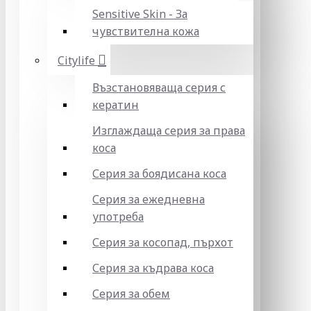
Sensitive Skin - За
чувствителна кожа
Citylife
Възстановяваща серия с
кератин
Изглаждаща серия за права
коса
Серия за боядисана коса
Серия за ежедневна
употреба
Серия за косопад, пърхот
Серия за къдрава коса
Серия за обем