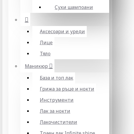
Сухи шампоани
Аксесоари и уреди
Лице
Тяло
Маникюр
База и топ лак
Грижа за ръце и нокти
Инструменти
Лак за нокти
Лакочистители
Траен лак Infinite shine