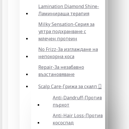
Lamination Diamond Shine-
Ламинираща терапия
Milky Sensation-Серия за
ултра подхранване с
млечен протеин
No Frizz-За изглаждане на
непокорна коса
Repair-За незабавно
възстановяване
Scalp Care-Грижа за скалп
Anti-Dandruff-Против
пърхот
Anti-Hair Loss-Против
кососпад