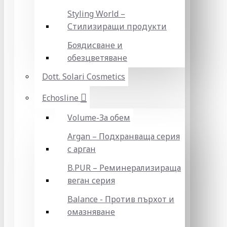
Styling World –
Стилизиращи продукти
Боядисване и
обезцветяване
Dott. Solari Cosmetics
Echosline
Volume-За обем
Argan – Подхранваща серия
с арган
B.PUR – Реминерализираща
веган серия
Balance - Против пърхот и
омазняване