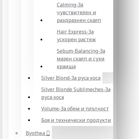
Calming-За
чувствителен и
раздразнен скалп
Hair Express-За
ускорен растеж
Sebum-Balancing-За
мазен скалп и сухи
краища
Silver Blond-За руса коса
Silver Blonde Sublіmeches-За
руса коса
Volume-За обем и плътност
Боя и технически продукти
Byothea