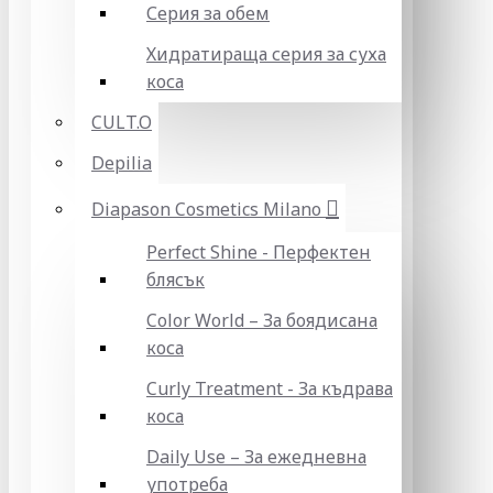
Серия за обем
Хидратираща серия за суха
коса
CULT.O
Depilia
Diapason Cosmetics Milano
Perfect Shine - Перфектен
блясък
Color World – За боядисана
коса
Curly Treatment - За къдрава
коса
Daily Use – За ежедневна
употреба