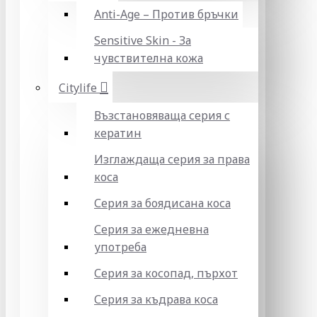
Anti-Age – Против бръчки
Sensitive Skin - За
чувствителна кожа
Citylife
Възстановяваща серия с
кератин
Изглаждаща серия за права
коса
Серия за боядисана коса
Серия за ежедневна
употреба
Серия за косопад, пърхот
Серия за къдрава коса