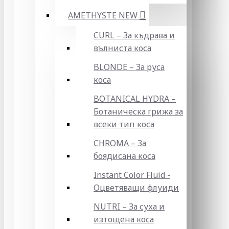
AMETHYSTE NEW
CURL – За къдрава и
вълниста коса
BLONDE – За руса
коса
BOTANICAL HYDRA –
Ботаническа грижа за
всеки тип коса
CHROMA – За
боядисана коса
Instant Color Fluid -
Оцветяващи флуиди
NUTRI – За суха и
изтощена коса