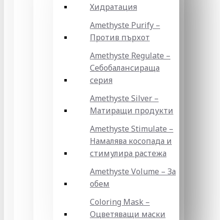
Хидратация
Amethyste Purify –
Против пърхот
Amethyste Regulate –
Себобалансираща
серия
Amethyste Silver –
Матиращи продукти
Amethyste Stimulate –
Намалява косопада и
стимулира растежа
Amethyste Volume – За
обем
Coloring Mask –
Оцветяващи маски