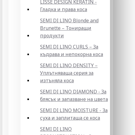
LISSE DESIGN KERATIN -
Гладка и права коса
SEMI DI LINO Blonde and
Brunette – Тониращи
продукти
SEMI DI LINO CURLS – За
къдрава и непокорна коса
SEMI DI LINO DENSITY –
Уплътняваща серия за
изтъняла коса
SEMI DI LINO DIAMOND - За
блясък и запазване на цвета
SEMI DI LINO MOISTURE - За
суха и заплитаща се коса
SEMI DI LINO