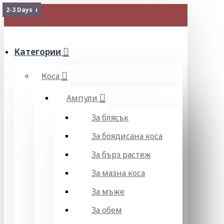
Изчерпан
Изчерпан
Изчерпан
Изчерпан
Изчерпан
Изчерпан
2-3 Days
МЕНЮ
Категории
Коса
Ампули
За блясък
За боядисана коса
За бърз растеж
За мазна коса
За мъже
За обем