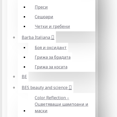
Преси
Сешоари
Четки и гребени
Barba Italiana
Боя и оксидант
Грижа за брадата
Грижа за косата
BE
BES beauty and science
Color Reflection –
Оцветяващи шампоани и
маски