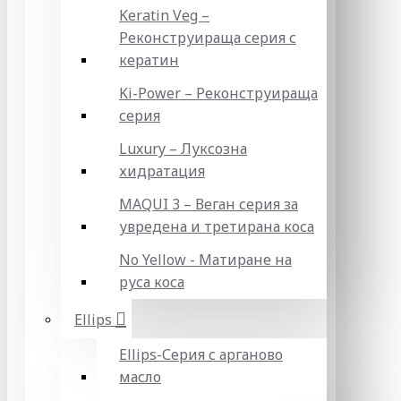
Keratin Veg –
Реконструираща серия с
кератин
Ki-Power – Реконструираща
серия
Luxury – Луксозна
хидратация
MAQUI 3 – Веган серия за
увредена и третирана коса
No Yellow - Матиране на
руса коса
Ellips
Ellips-Серия с арганово
масло