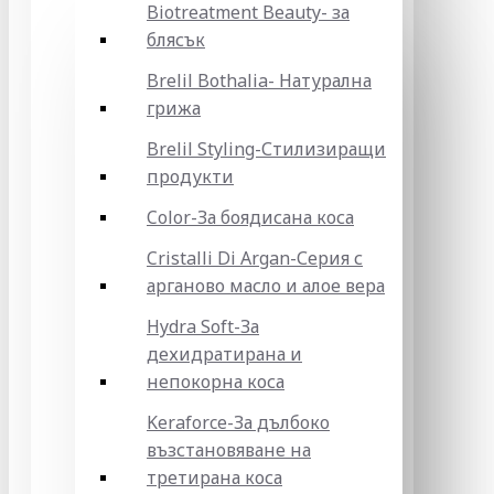
Biotreatment Beauty- за
блясък
Brelil Bothalia- Натурална
грижа
Brelil Styling-Стилизиращи
продукти
Color-За боядисана коса
Cristalli Di Argan-Серия с
арганово масло и алое вера
Hydra Soft-За
дехидратирана и
непокорна коса
Keraforce-За дълбоко
възстановяване на
третирана коса