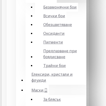
Безамонячни бои
Всички бои
Обезцветяване
Оксиданти
Пигменти
Предпазване при
боядисване
Трайни бои
Елексири, кристали и
флуиди
Маски
За блясък