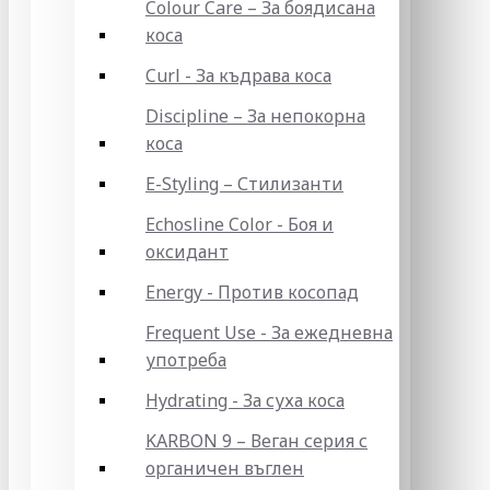
Colour Care – За боядисана
коса
Curl - За къдрава коса
Discipline – За непокорна
коса
E-Styling – Стилизанти
Echosline Color - Боя и
оксидант
Energy - Против косопад
Frequent Use - За ежедневна
употреба
Hydrating - За суха коса
KARBON 9 – Веган серия с
органичен въглен