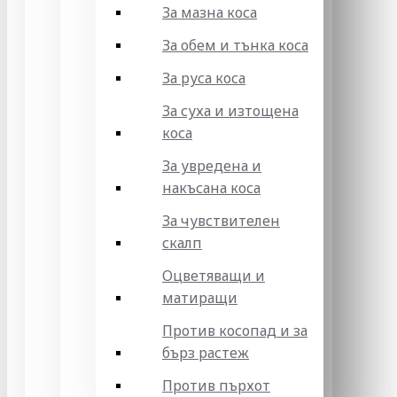
За мазна коса
За обем и тънка коса
За руса коса
За суха и изтощена
коса
За увредена и
накъсана коса
За чувствителен
скалп
Оцветяващи и
матиращи
Против косопад и за
бърз растеж
Против пърхот