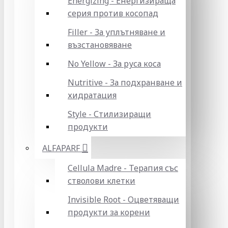
Energizing - Енергизираща
серия против косопад
Filler - За уплътняване и
възстановяване
No Yellow - За руса коса
Nutritive - За подхранване и
хидратация
Style - Стилизиращи
продукти
ALFAPARF
Cellula Madre - Терапия със
стволови клетки
Invisible Root - Оцветяващи
продукти за корени