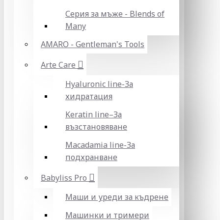
Серия за мъже - Blends of
Many
AMARO - Gentleman's Tools
Arte Care
Hyaluronic line-За
хидратация
Keratin line–За
възстановяване
Macadamia line-За
подхранване
Babyliss Pro
Маши и уреди за къдрене
Машинки и тримери