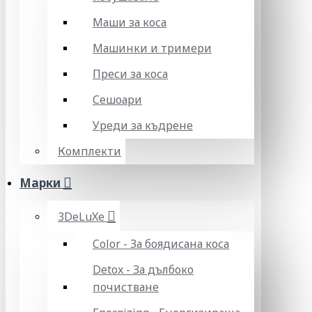
Маши за коса
Машинки и тримери
Преси за коса
Сешоари
Уреди за къдрене
Комплекти
Марки
3DeLuXe
Color - За боядисана коса
Detox - За дълбоко
почистване