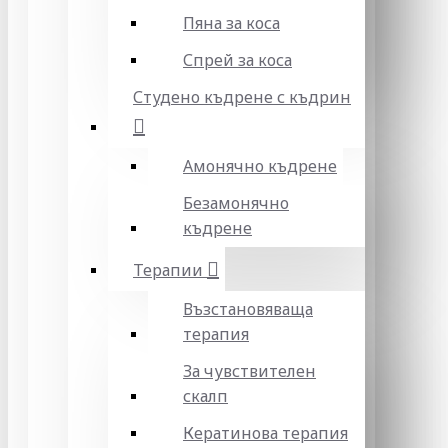
Пяна за коса
Спрей за коса
Студено къдрене с къдрин
Амонячно къдрене
Безамонячно
къдрене
Терапии
Възстановяваща
терапия
За чувствителен
скалп
Кератинова терапия