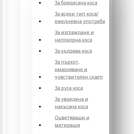
За боядисана коса
За всеки тип коса/
ежедневна употреба
За изглаждане и
непокорна коса
За къдрава коса
За пърхот,
омазняване и
чувствителен скалп
За руса коса
За увредена и
накъсана коса
Оцветяващи и
матиращи