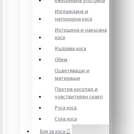
ежедневна употреба
Изглаждане и
непокорна коса
Изтощена и накъсана
коса
Къдрава коса
Обем
Оцветяващи и
матиращи
Против косопад и
чувствителен скалп
Руса коса
Суха коса
Боя за коса