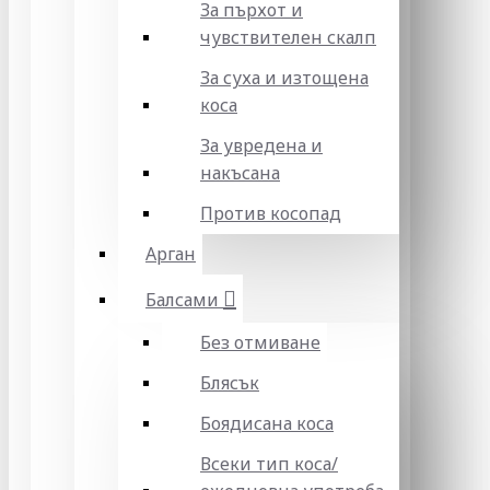
За пърхот и
чувствителен скалп
За суха и изтощена
коса
За увредена и
накъсана
Против косопад
Арган
Балсами
Без отмиване
Блясък
Боядисана коса
Всеки тип коса/