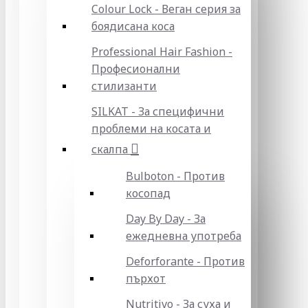
Colour Lock - Веган серия за
боядисана коса
Professional Hair Fashion -
Професионални
стилизанти
SILKAT - За специфични
проблеми на косата и
скалпа
Bulboton - Против
косопад
Day By Day - За
ежедневна употреба
Deforforante - Против
пърхот
Nutritivo - За суха и