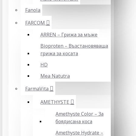
Fanola
FARCOM
ARREN – Грижа за мъже
Bioproten – Възстановяваща
грижа за косата
HD
Mea Natutra
FarmaVita
AMETHYSTE
Amethyste Color – За
боядисана коса
Amethyste Hydrate –