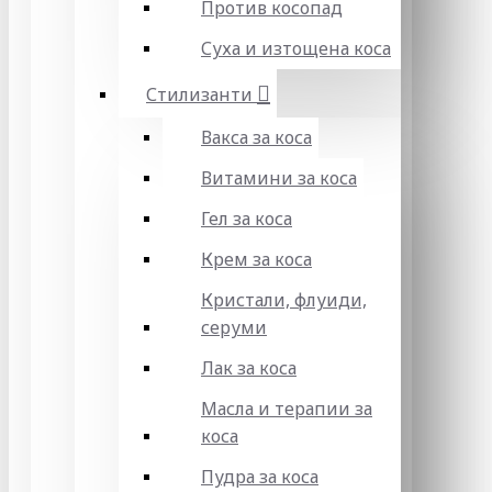
Против косопад
Суха и изтощена коса
Стилизанти
Вакса за коса
Витамини за коса
Гел за коса
Крем за коса
Кристали, флуиди,
серуми
Лак за коса
Масла и терапии за
коса
Пудра за коса