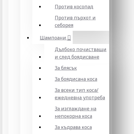
Против косопад
Против пърхот и
себорея
Шампоани
Дълбоко почистващи
и след боядисване
За блясък
За боядисана коса
За всеки тип коса/
ежедневна употреба
За изглаждане на
непокорна коса
За къдрава коса