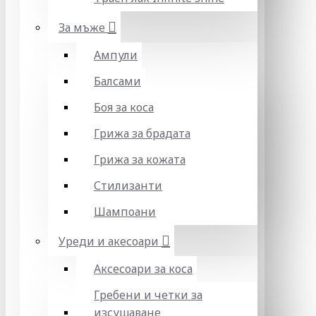
За мъже
Ампули
Балсами
Боя за коса
Грижа за брадата
Грижа за кожата
Стилизанти
Шампоани
Уреди и акесоари
Аксесоари за коса
Гребени и четки за
изсушаване