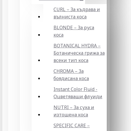
CURL – За къдрава и
вълниста коса
BLONDE – За руса
коса
BOTANICAL HYDRA –
Ботаническа грижа за
всеки тип коса
CHROMA – За
боядисана коса
Instant Color Fluid -
Оцветяващи флуиди
NUTRI – За суха и
изтощена коса
SPECIFIC CARE –