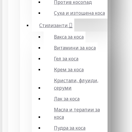
Против косопад
Суха и изтощена коса
Стилизанти
Вакса за коса
Витамини за коса
Гел за коса
Крем за коса
Кристали, флуиди,
серуми
Лак за коса
Масла и терапии за
коса
Пудра за коса