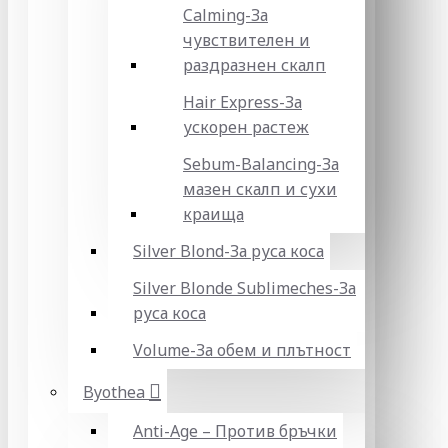
Calming-За
чувствителен и
раздразнен скалп
Hair Express-За
ускорен растеж
Sebum-Balancing-За
мазен скалп и сухи
краища
Silver Blond-За руса коса
Silver Blonde Sublіmeches-За
руса коса
Volume-За обем и плътност
Byothea
Anti-Age – Против бръчки