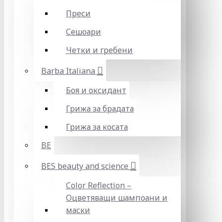
Преси
Сешоари
Четки и гребени
Barba Italiana
Боя и оксидант
Грижа за брадата
Грижа за косата
BE
BES beauty and science
Color Reflection –
Оцветяващи шампоани и
маски