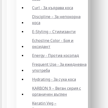
Curl - За къдрава коса
Discipline – За непокорна
коса
E-Styling – Стилизанти
Echosline Color - Боя и
оксидант
Energy - Против косопад
Frequent Use - За ежедневна
употреба
Hydrating - За суха коса
KARBON 9 – Веган серия с
органичен въглен
Keratin Veg –