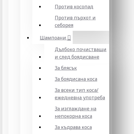
Против косопад
Против пърхот и
себорея
Шампоани
Дълбоко почистващи
и след боядисване
За блясък
За боядисана коса
За всеки тип коса/
ежедневна употреба
За изглаждане на
непокорна коса
За къдрава коса