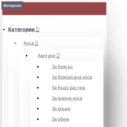
2-3 Days
Изчерпан
Изчерпан
Изчерпан
2-3 Days
Изчерпан
МЕНЮ
Категории
Коса
Ампули
За блясък
За боядисана коса
За бърз растеж
За мазна коса
За мъже
За обем