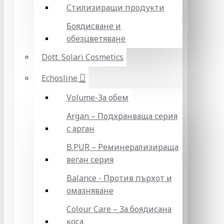
Стилизиращи продукти
Боядисване и
обезцветяване
Dott. Solari Cosmetics
Echosline
Volume-За обем
Argan – Подхранваща серия
с арган
B.PUR – Реминерализираща
веган серия
Balance - Против пърхот и
омазняване
Colour Care – За боядисана
коса