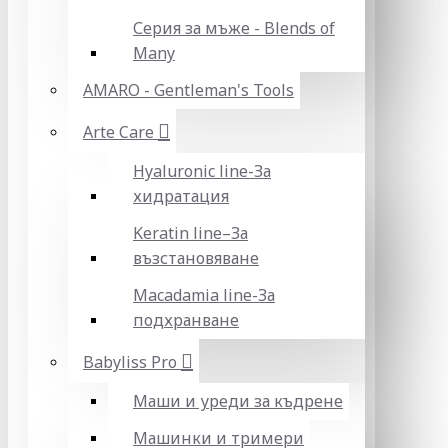
Серия за мъже - Blends of
Many
AMARO - Gentleman's Tools
Arte Care
Hyaluronic line-За
хидратация
Keratin line–За
възстановяване
Macadamia line-За
подхранване
Babyliss Pro
Маши и уреди за къдрене
Машинки и тримери