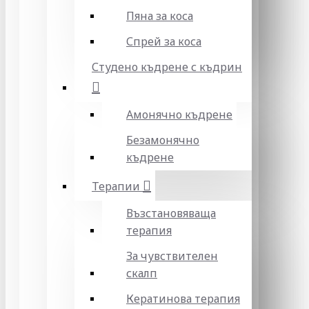
Пяна за коса
Спрей за коса
Студено къдрене с къдрин
Амонячно къдрене
Безамонячно
къдрене
Терапии
Възстановяваща
терапия
За чувствителен
скалп
Кератинова терапия