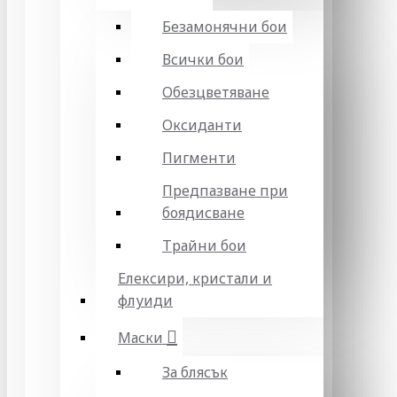
Безамонячни бои
Всички бои
Обезцветяване
Оксиданти
Пигменти
Предпазване при
боядисване
Трайни бои
Елексири, кристали и
флуиди
Маски
За блясък