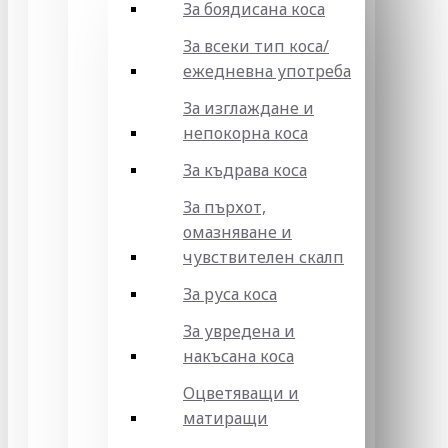
За боядисана коса
За всеки тип коса/
ежедневна употреба
За изглаждане и
непокорна коса
За къдрава коса
За пърхот,
омазняване и
чувствителен скалп
За руса коса
За увредена и
накъсана коса
Оцветяващи и
матиращи