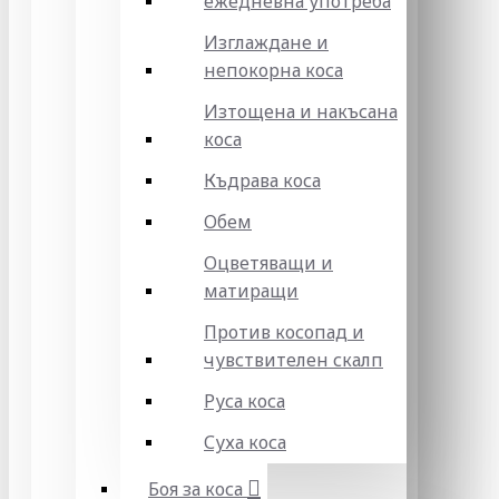
ежедневна употреба
Изглаждане и
непокорна коса
Изтощена и накъсана
коса
Къдрава коса
Обем
Оцветяващи и
матиращи
Против косопад и
чувствителен скалп
Руса коса
Суха коса
Боя за коса