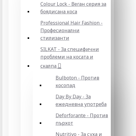
Colour Lock - Веган серия за
боядисана коса
Professional Hair Fashion -
Професионални
стилизанти
SILKAT - За специфични
проблеми на косата и
скалпа
Bulboton - Против
косопад
Day By Day - За
ежедневна употреба
Deforforante - Против
пърхот
Nutritivo - За суха и