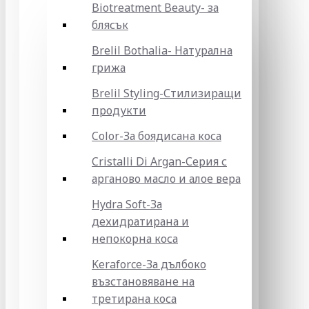
Biotreatment Beauty- за
блясък
Brelil Bothalia- Натурална
грижа
Brelil Styling-Стилизиращи
продукти
Color-За боядисана коса
Cristalli Di Argan-Серия с
арганово масло и алое вера
Hydra Soft-За
дехидратирана и
непокорна коса
Keraforce-За дълбоко
възстановяване на
третирана коса