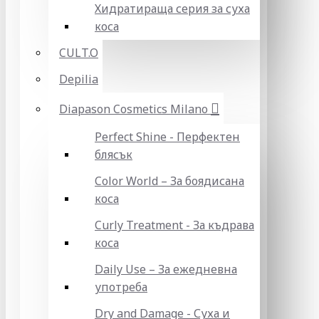
Хидратираща серия за суха
коса
CULT.O
Depilia
Diapason Cosmetics Milano
Perfect Shine - Перфектен
блясък
Color World – За боядисана
коса
Curly Treatment - За къдрава
коса
Daily Use – За ежедневна
употреба
Dry and Damage - Суха и