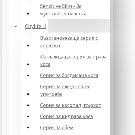
Sensitive Skin - За
чувствителна кожа
Citylife
Възстановяваща серия с
кератин
Изглаждаща серия за права
коса
Серия за боядисана коса
Серия за ежедневна
употреба
Серия за косопад, пърхот
Серия за къдрава коса
Серия за обем