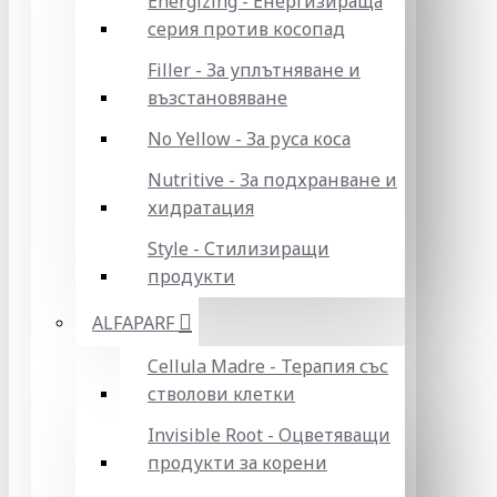
Energizing - Енергизираща
серия против косопад
Filler - За уплътняване и
възстановяване
No Yellow - За руса коса
Nutritive - За подхранване и
хидратация
Style - Стилизиращи
продукти
ALFAPARF
Cellula Madre - Терапия със
стволови клетки
Invisible Root - Оцветяващи
продукти за корени