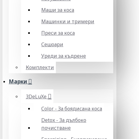
Маши за коса
Машинки и тримери
Преси за коса
Сешоари
Уреди за къдрене
Комплекти
Марки
3DeLuXe
Color - За боядисана коса
Detox - За дълбоко
почистване