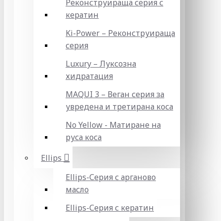
Реконструираща серия с
кератин
Ki-Power – Реконструираща
серия
Luxury – Луксозна
хидратация
MAQUI 3 – Веган серия за
увредена и третирана коса
No Yellow - Матиране на
руса коса
Ellips
Ellips-Серия с арганово
масло
Ellips-Серия с кератин