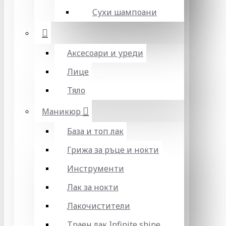
Сухи шампоани
Аксесоари и уреди
Лице
Тяло
Маникюр
База и топ лак
Грижа за ръце и нокти
Инструменти
Лак за нокти
Лакочистители
Траен лак Infinite shine