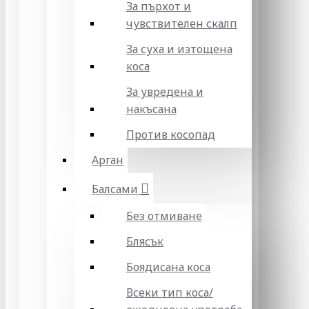
За пърхот и
чувствителен скалп
За суха и изтощена
коса
За увредена и
накъсана
Против косопад
Арган
Балсами
Без отмиване
Блясък
Боядисана коса
Всеки тип коса/