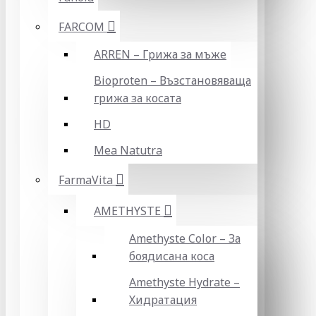
FARCOM
ARREN – Грижа за мъже
Bioproten – Възстановяваща
грижа за косата
HD
Mea Natutra
FarmaVita
AMETHYSTE
Amethyste Color – За
боядисана коса
Amethyste Hydrate –
Хидратация