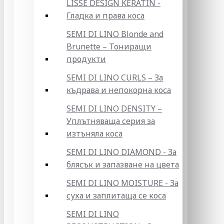
LISSE DESIGN KERATIN -
Гладка и права коса
SEMI DI LINO Blonde and
Brunette – Тониращи
продукти
SEMI DI LINO CURLS – За
къдрава и непокорна коса
SEMI DI LINO DENSITY –
Уплътняваща серия за
изтъняла коса
SEMI DI LINO DIAMOND - За
блясък и запазване на цвета
SEMI DI LINO MOISTURE - За
суха и заплитаща се коса
SEMI DI LINO