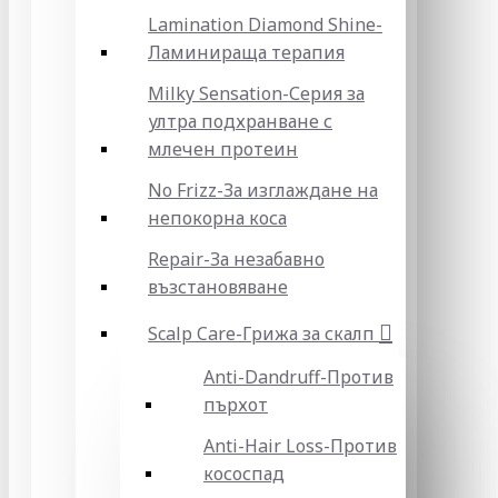
Lamination Diamond Shine-
Ламинираща терапия
Milky Sensation-Серия за
ултра подхранване с
млечен протеин
No Frizz-За изглаждане на
непокорна коса
Repair-За незабавно
възстановяване
Scalp Care-Грижа за скалп
Anti-Dandruff-Против
пърхот
Anti-Hair Loss-Против
кососпад