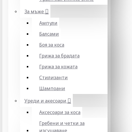
За мъже
Ампули
Балсами
Боя за коса
Грижа за брадата
Грижа за кожата
Стилизанти
Шампоани
Уреди и акесоари
Аксесоари за коса
Гребени и четки за
изсушаване