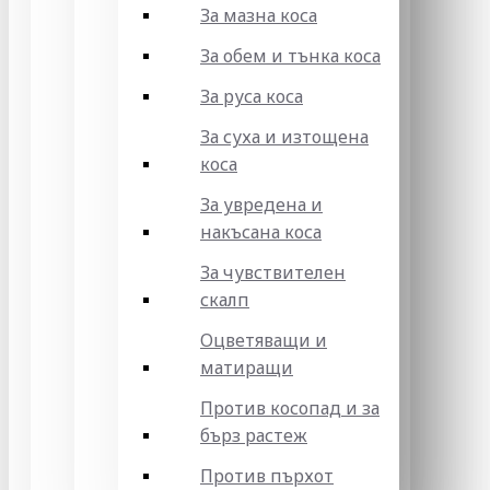
За мазна коса
За обем и тънка коса
За руса коса
За суха и изтощена
коса
За увредена и
накъсана коса
За чувствителен
скалп
Оцветяващи и
матиращи
Против косопад и за
бърз растеж
Против пърхот