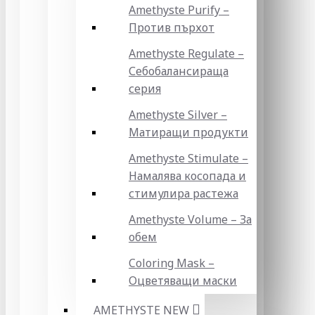
Amethyste Purify –
Против пърхот
Amethyste Regulate –
Себобалансираща
серия
Amethyste Silver –
Матиращи продукти
Amethyste Stimulate –
Намалява косопада и
стимулира растежа
Amethyste Volume – За
обем
Coloring Mask –
Оцветяващи маски
AMETHYSTE NEW