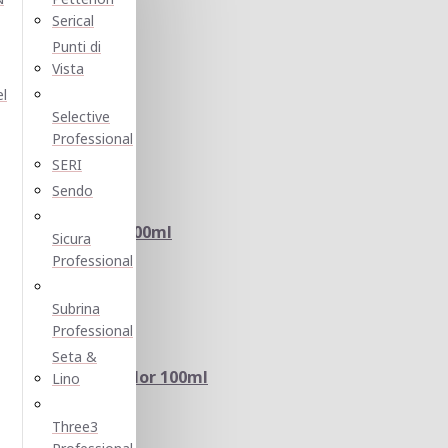
Serical
Punti di
Vista
volution 60ml
el
Selective
Professional
SERI
Sendo
d OWAY HColor 100ml
Sicura
Professional
Subrina
Professional
Seta &
ES HI-FI Hair Color 100ml
Lino
Three3