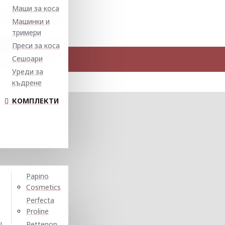
Маши за коса
Машинки и
тримери
Преси за коса
Сешоари
Уреди за
къдрене
КОМПЛЕКТИ
Papino
Cosmetics
Perfecta
Proline
N
Pettenon