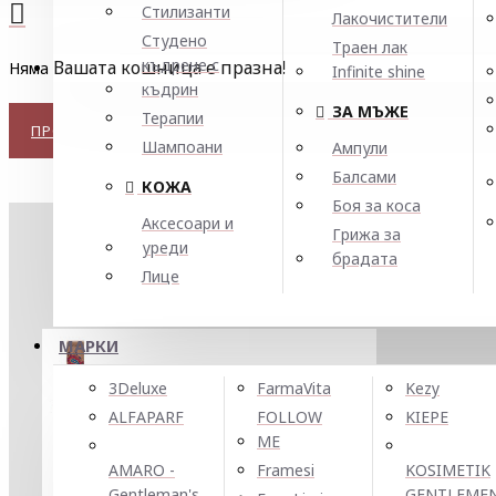
Стилизанти
Лакочистители
Студено
Траен лак
къдрене с
Вашата кошница е празна!
Няма добавени продукти в тази категория.
Infinite shine
къдрин
ЗА МЪЖЕ
Терапии
ПРОДЪЛЖЕТЕ
Шампоани
Ампули
Балсами
КОЖА
Боя за коса
Аксесоари и
Грижа за
уреди
брадата
НАЙ-ТЪРСЕНИ
Лице
МАРКИ
3Deluxe
FarmaVita
Kezy
ALFAPARF
FOLLOW
KIEPE
Боя за коса Farmavita Life Color Plus 100ml
ME
11.20 € / 21.91 лв.
AMARO -
Framesi
KOSIMETIK
Gentleman's
GENTLEME