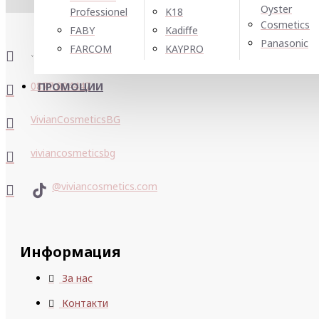
Oyster
Professionel
K18
Cosmetics
FABY
Kadiffe
Panasonic
FARCOM
KAYPRO
0877 004447
ПРОМОЦИИ
VivianCosmeticsBG
viviancosmeticsbg
@viviancosmetics.com
Информация
За нас
Контакти