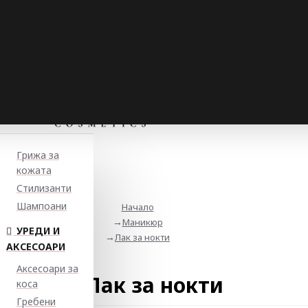
Грижа за
кожата
Стилизанти
Шампоани
Начало
Маникюр
УРЕДИ И
Лак за нокти
АКСЕСОАРИ
Аксесоари за
Лак за нокти
коса
Гребени