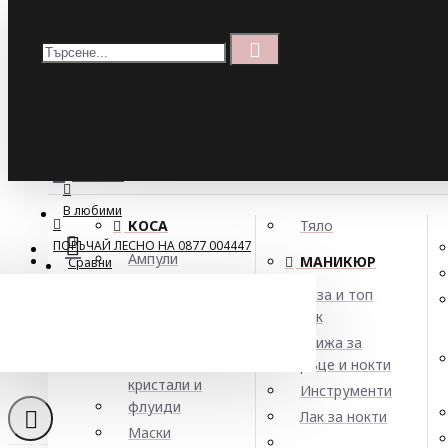
Меню
Кошница
Menu
ПОРЪЧАЙ ЛЕСНО НА 0877 004447
МЕНЮ
В любими
КОСА
Тяло
ПОРЪЧАЙ ЛЕСНО НА 0877 004447
Ампули
МАНИКЮР
Сравни
Арган
База и топ
Балсами
лак
Боя за коса
Грижа за
Елексири,
ръце и нокти
кристали и
Инструменти
флуиди
Лак за нокти
Маски