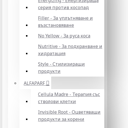
Energizing - Енергизираща
серия против косопад
Filler - За уплътняване и
възстановяване
No Yellow - За руса коса
Nutritive - За подхранване и
хидратация
Style - Стилизиращи
продукти
ALFAPARF
Cellula Madre - Терапия със
стволови клетки
Invisible Root - Оцветяващи
продукти за корени