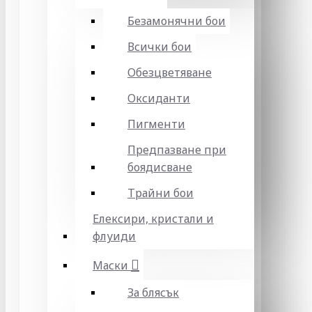
Безамонячни бои
Всички бои
Обезцветяване
Оксиданти
Пигменти
Предпазване при
боядисване
Трайни бои
Елексири, кристали и
флуиди
Маски
За блясък