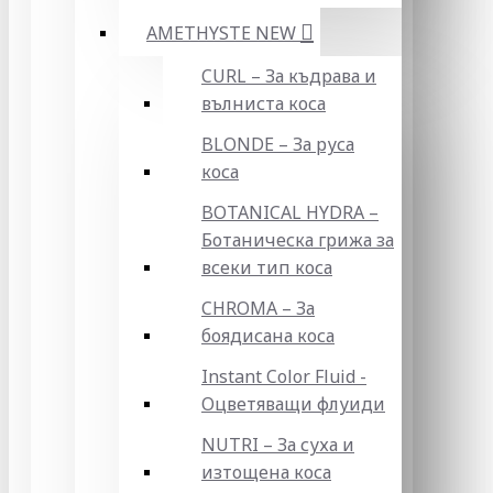
AMETHYSTE NEW
CURL – За къдрава и
вълниста коса
BLONDE – За руса
коса
BOTANICAL HYDRA –
Ботаническа грижа за
всеки тип коса
CHROMA – За
боядисана коса
Instant Color Fluid -
Оцветяващи флуиди
NUTRI – За суха и
изтощена коса