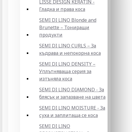
LISSE DESIGN KERATIN -
Гладка и права коса
SEMI DI LINO Blonde and
Brunette – Тониращи
продукти
SEMI DI LINO CURLS – За
къдрава и непокорна коса
SEMI DI LINO DENSITY –
Уплътняваща серия за
изтъняла коса
SEMI DI LINO DIAMOND - За
блясък и запазване на цвета
SEMI DI LINO MOISTURE - За
суха и заплитаща се коса
SEMI DI LINO