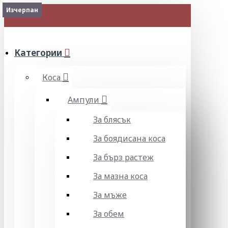
Изчерпан
МЕНЮ
Категории
Коса
Ампули
За блясък
За боядисана коса
За бърз растеж
За мазна коса
За мъже
За обем