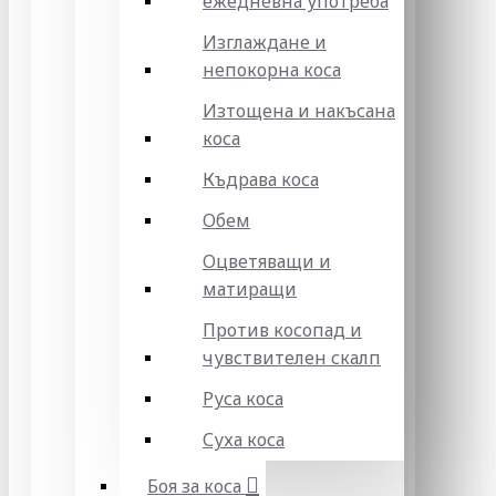
ежедневна употреба
Изглаждане и
непокорна коса
Изтощена и накъсана
коса
Къдрава коса
Обем
Оцветяващи и
матиращи
Против косопад и
чувствителен скалп
Руса коса
Суха коса
Боя за коса