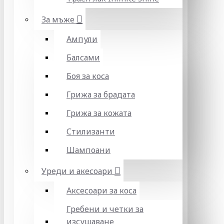
За мъже
Ампули
Балсами
Боя за коса
Грижа за брадата
Грижа за кожата
Стилизанти
Шампоани
Уреди и акесоари
Аксесоари за коса
Гребени и четки за
изсушаване