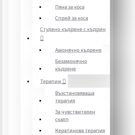
Пяна за коса
Спрей за коса
Студено къдрене с къдрин
Амонячно къдрене
Безамонячно
къдрене
Терапии
Възстановяваща
терапия
За чувствителен
скалп
Кератинова терапия