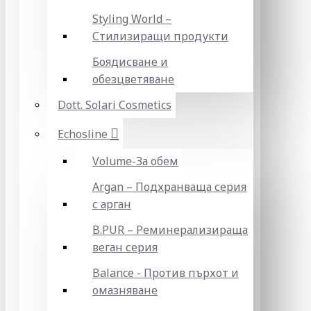
Styling World –
Стилизиращи продукти
Боядисване и
обезцветяване
Dott. Solari Cosmetics
Echosline
Volume-За обем
Argan – Подхранваща серия
с арган
B.PUR – Реминерализираща
веган серия
Balance - Против пърхот и
омазняване