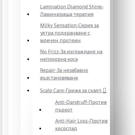
Lamination Diamond Shine-
Ламинираща терапия
Milky Sensation-Серия за
ултра подхранване с
млечен протеин
No Frizz-За изглаждане на
непокорна коса
Repair-За незабавно
възстановяване
Scalp Care-Грижа за скалп
Anti-Dandruff-Против
пърхот
Anti-Hair Loss-Против
кососпад