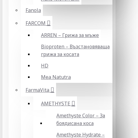
Fanola
FARCOM
ARREN – Грижа за мъже
Bioproten – Възстановяваща
грижа за косата
HD
Mea Natutra
FarmaVita
AMETHYSTE
Amethyste Color – За
боядисана коса
Amethyste Hydrate –