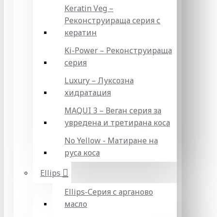
Keratin Veg –
Реконструираща серия с
кератин
Ki-Power – Реконструираща
серия
Luxury – Луксозна
хидратация
MAQUI 3 – Веган серия за
увредена и третирана коса
No Yellow - Матиране на
руса коса
Ellips
Ellips-Серия с арганово
масло