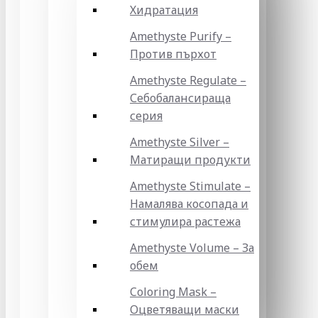
Хидратация
Amethyste Purify –
Против пърхот
Amethyste Regulate –
Себобалансираща
серия
Amethyste Silver –
Матиращи продукти
Amethyste Stimulate –
Намалява косопада и
стимулира растежа
Amethyste Volume – За
обем
Coloring Mask –
Оцветяващи маски