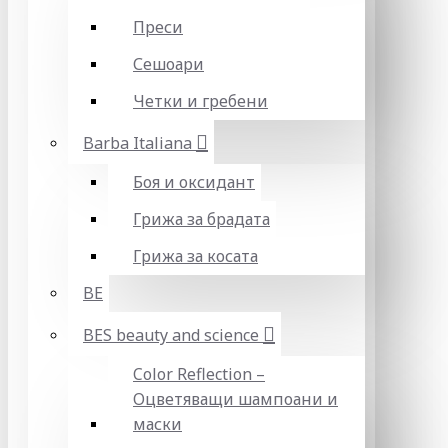
Преси
Сешоари
Четки и гребени
Barba Italiana
Боя и оксидант
Грижа за брадата
Грижа за косата
BE
BES beauty and science
Color Reflection –
Оцветяващи шампоани и
маски