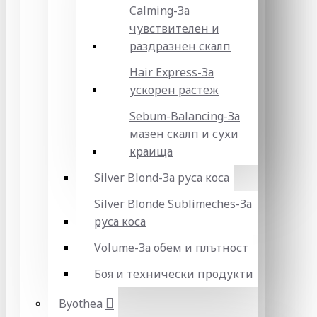
Calming-За
чувствителен и
раздразнен скалп
Hair Express-За
ускорен растеж
Sebum-Balancing-За
мазен скалп и сухи
краища
Silver Blond-За руса коса
Silver Blonde Sublіmeches-За
руса коса
Volume-За обем и плътност
Боя и технически продукти
Byothea