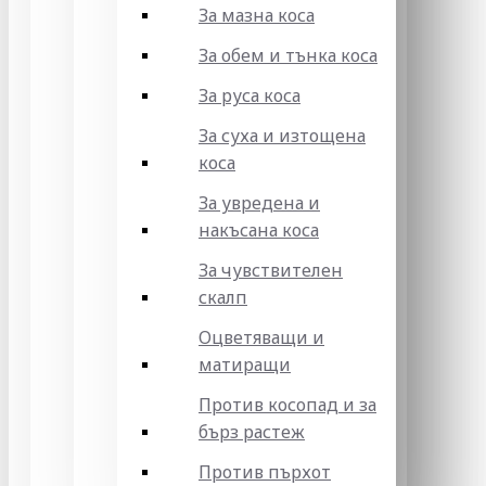
За мазна коса
За обем и тънка коса
За руса коса
За суха и изтощена
коса
За увредена и
накъсана коса
За чувствителен
скалп
Оцветяващи и
матиращи
Против косопад и за
бърз растеж
Против пърхот