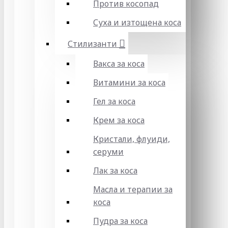
Против косопад
Суха и изтощена коса
Стилизанти
Вакса за коса
Витамини за коса
Гел за коса
Крем за коса
Кристали, флуиди,
серуми
Лак за коса
Масла и терапии за
коса
Пудра за коса