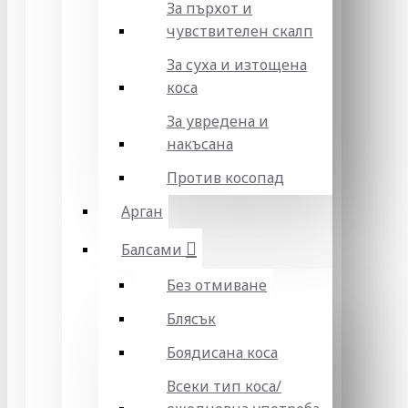
За пърхот и
чувствителен скалп
За суха и изтощена
коса
За увредена и
накъсана
Против косопад
Арган
Балсами
Без отмиване
Блясък
Боядисана коса
Всеки тип коса/