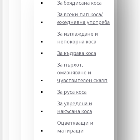
За боядисана коса
За всеки тип коса/
ежедневна употреба
За изглаждане и
непокорна коса
За къдрава коса
За пърхот,
омазняване и
чувствителен скалп
За руса коса
За увредена и
накъсана коса
Оцветяващи и
матиращи