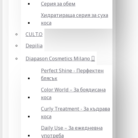
Серия за обем
Хидратираща серия за суха
коса
CULT.O
Depilia
Diapason Cosmetics Milano
Perfect Shine - Перфектен
блясък
Color World – За боядисана
коса
Curly Treatment - За къдрава
коса
Daily Use – За ежедневна
употреба