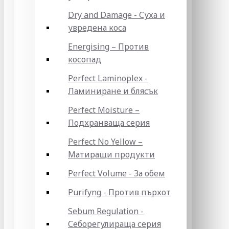
Dry and Damage - Суха и
увредена коса
Energising – Против
косопад
Perfect Laminoplex -
Ламиниране и блясък
Perfect Moisture –
Подхранваща серия
Perfect No Yellow –
Матиращи продукти
Perfect Volume - За обем
Purifyng - Против пърхот
Sebum Regulation -
Себорегулираща серия