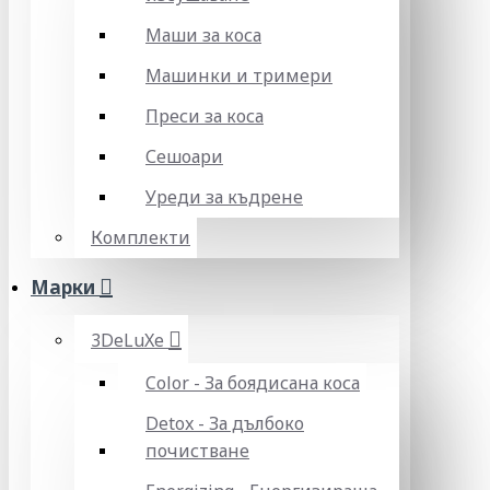
Маши за коса
Машинки и тримери
Преси за коса
Сешоари
Уреди за къдрене
Комплекти
Марки
3DeLuXe
Color - За боядисана коса
Detox - За дълбоко
почистване