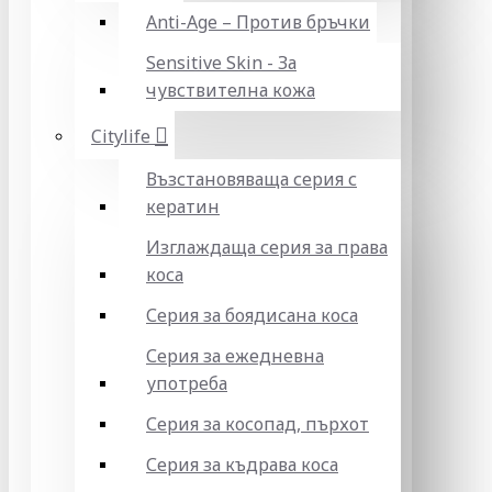
Anti-Age – Против бръчки
Sensitive Skin - За
чувствителна кожа
Citylife
Възстановяваща серия с
кератин
Изглаждаща серия за права
коса
Серия за боядисана коса
Серия за ежедневна
употреба
Серия за косопад, пърхот
Серия за къдрава коса