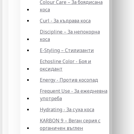
Colour Care – За боядисана
коса
Curl - За къдрава коса
Discipline – За непокорна
коса
E-Styling – Стилизанти
Echosline Color - Боя и
оксидант
Energy - Против косопад
Frequent Use - За ежедневна
употреба
Hydrating - За суха коса
KARBON 9 – Веган серия с
органичен въглен