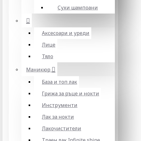
Сухи шампоани
Аксесоари и уреди
Лице
Тяло
Маникюр
База и топ лак
Грижа за ръце и нокти
Инструменти
Лак за нокти
Лакочистители
Траен лак Infinite shine