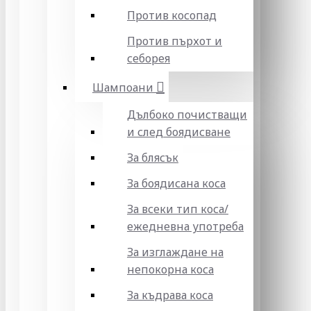
Против косопад
Против пърхот и
себорея
Шампоани
Дълбоко почистващи
и след боядисване
За блясък
За боядисана коса
За всеки тип коса/
ежедневна употреба
За изглаждане на
непокорна коса
За къдрава коса