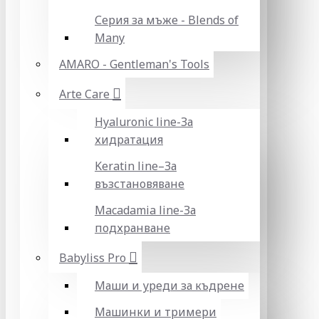
Серия за мъже - Blends of
Many
AMARO - Gentleman's Tools
Arte Care
Hyaluronic line-За
хидратация
Keratin line–За
възстановяване
Macadamia line-За
подхранване
Babyliss Pro
Маши и уреди за къдрене
Машинки и тримери