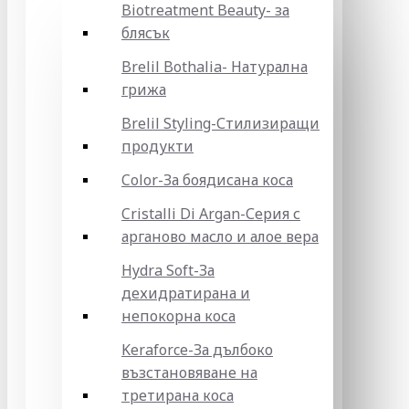
Biotreatment Beauty- за
блясък
Brelil Bothalia- Натурална
грижа
Brelil Styling-Стилизиращи
продукти
Color-За боядисана коса
Cristalli Di Argan-Серия с
арганово масло и алое вера
Hydra Soft-За
дехидратирана и
непокорна коса
Keraforce-За дълбоко
възстановяване на
третирана коса