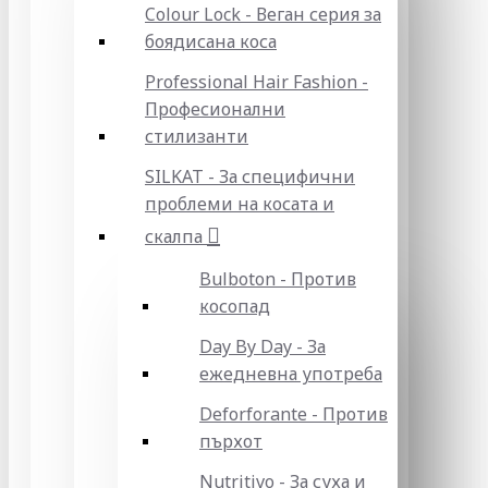
Colour Lock - Веган серия за
боядисана коса
Professional Hair Fashion -
Професионални
стилизанти
SILKAT - За специфични
проблеми на косата и
скалпа
Bulboton - Против
косопад
Day By Day - За
ежедневна употреба
Deforforante - Против
пърхот
Nutritivo - За суха и