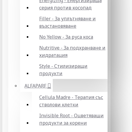
Energizing - Енергизираща
серия против косопад
Filler - За уплътняване и
възстановяване
No Yellow - За руса коса
Nutritive - За подхранване и
хидратация
Style - Стилизиращи
продукти
ALFAPARF
Cellula Madre - Терапия със
стволови клетки
Invisible Root - Оцветяващи
продукти за корени