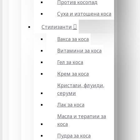
Против косопад
Суха и изтощена коса
Стилизанти
Вакса за коса
Витамини за коса
Гел за коса
Крем за коса
Кристали, флуиди,
серуми
Лак за коса
Масла и терапии за
коса
Пудра за коса