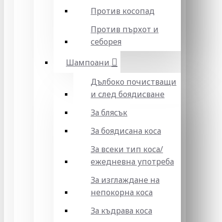
Против косопад
Против пърхот и
себорея
Шампоани
Дълбоко почистващи
и след боядисване
За блясък
За боядисана коса
За всеки тип коса/
ежедневна употреба
За изглаждане на
непокорна коса
За къдрава коса