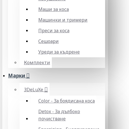
Маши за коса
Машинки и тримери
Преси за коса
Сешоари
Уреди за къдрене
Комплекти
Марки
3DeLuXe
Color - За боядисана коса
Detox - За дълбоко
почистване