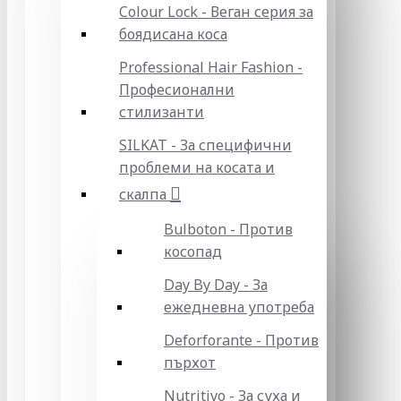
Colour Lock - Веган серия за
боядисана коса
Professional Hair Fashion -
Професионални
стилизанти
SILKAT - За специфични
проблеми на косата и
скалпа
Bulboton - Против
косопад
Day By Day - За
ежедневна употреба
Deforforante - Против
пърхот
Nutritivo - За суха и