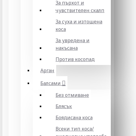
За пърхот и
чувствителен скалп
За суха и изтощена
коса
За увредена и
накъсана
Против косопад
Арган
Балсами
Без отмиване
Блясък
Боядисана коса
Всеки тип коса/