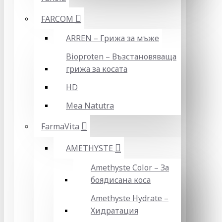
FARCOM
ARREN – Грижа за мъже
Bioproten – Възстановяваща
грижа за косата
HD
Mea Natutra
FarmaVita
AMETHYSTE
Amethyste Color – За
боядисана коса
Amethyste Hydrate –
Хидратация