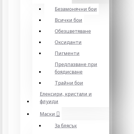
Безамонячни бои
Всички бои
Обезцветяване
Оксиданти
Пигменти
Предпазване при
боядисване
Трайни бои
Елексири, кристали и
флуиди
Маски
За блясък