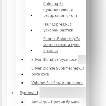
Calming-За
чувствителен и
раздразнен скалп
Hair Express-За
ускорен растеж
Sebum-Balancing-За
мазен скалп и сухи
краища
Silver Blond-За руса коса
Silver Blonde Sublіmeches-За
руса коса
Volume-За обем и плътност
Byothea
Anti-Age – Против бръчки