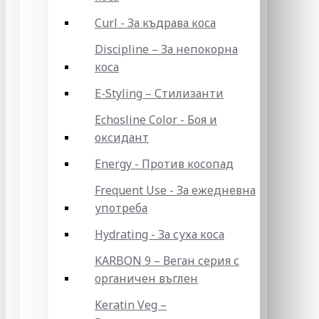
Curl - За къдрава коса
Discipline – За непокорна
коса
E-Styling – Стилизанти
Echosline Color - Боя и
оксидант
Energy - Против косопад
Frequent Use - За ежедневна
употреба
Hydrating - За суха коса
KARBON 9 – Веган серия с
органичен въглен
Keratin Veg –