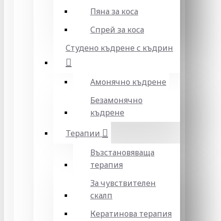
Пяна за коса
Спрей за коса
Студено къдрене с къдрин
Амонячно къдрене
Безамонячно
къдрене
Терапии
Възстановяваща
терапия
За чувствителен
скалп
Кератинова терапия