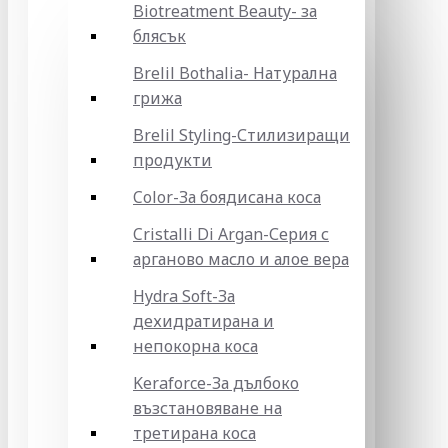
Biotreatment Beauty- за
блясък
Brelil Bothalia- Натурална
грижа
Brelil Styling-Стилизиращи
продукти
Color-За боядисана коса
Cristalli Di Argan-Серия с
арганово масло и алое вера
Hydra Soft-За
дехидратирана и
непокорна коса
Keraforce-За дълбоко
възстановяване на
третирана коса