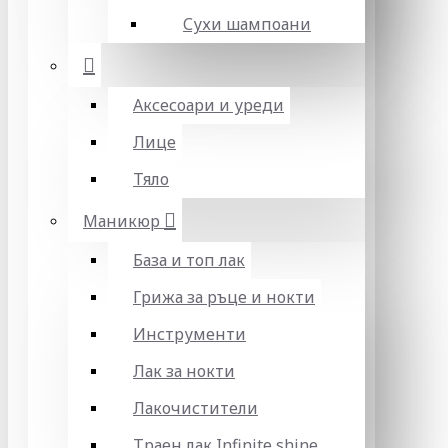
Сухи шампоани
Аксесоари и уреди
Лице
Тяло
Маникюр
База и топ лак
Грижа за ръце и нокти
Инструменти
Лак за нокти
Лакочистители
Траен лак Infinite shine