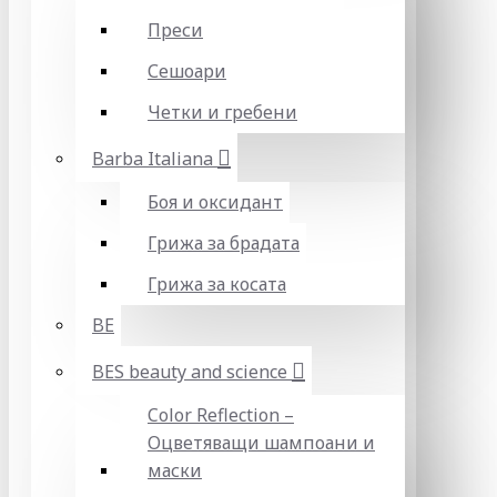
Преси
Сешоари
Четки и гребени
Barba Italiana
Боя и оксидант
Грижа за брадата
Грижа за косата
BE
BES beauty and science
Color Reflection –
Оцветяващи шампоани и
маски