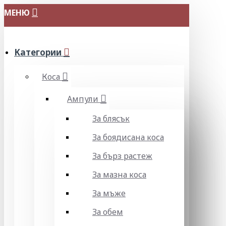
МЕНЮ
Категории
Коса
Ампули
За блясък
За боядисана коса
За бърз растеж
За мазна коса
За мъже
За обем