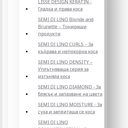
LISSE DESIGN KERATIN -
Гладка и права коса
SEMI DI LINO Blonde and
Brunette – Тониращи
продукти
SEMI DI LINO CURLS – За
къдрава и непокорна коса
SEMI DI LINO DENSITY –
Уплътняваща серия за
изтъняла коса
SEMI DI LINO DIAMOND - За
блясък и запазване на цвета
SEMI DI LINO MOISTURE - За
суха и заплитаща се коса
SEMI DI LINO