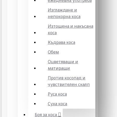
ежедневна употреба
Изглаждане и
непокорна коса
Изтощена и накъсана
коса
Къдрава коса
Обем
Оцветяващи и
матиращи
Против косопад и
чувствителен скалп
Руса коса
Суха коса
Боя за коса