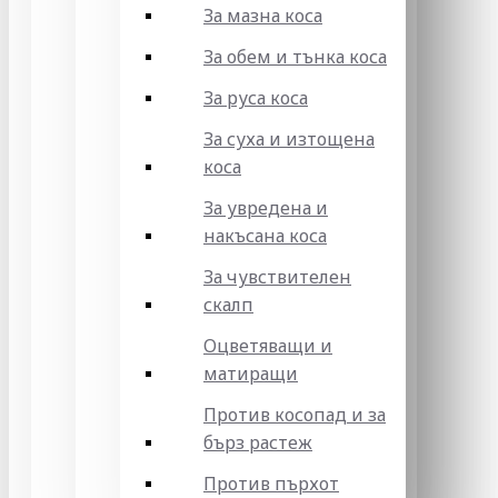
За мазна коса
За обем и тънка коса
За руса коса
За суха и изтощена
коса
За увредена и
накъсана коса
За чувствителен
скалп
Оцветяващи и
матиращи
Против косопад и за
бърз растеж
Против пърхот