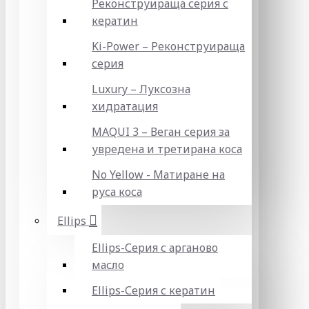
Реконструираща серия с
кератин
Ki-Power – Реконструираща
серия
Luxury – Луксозна
хидратация
MAQUI 3 – Веган серия за
увредена и третирана коса
No Yellow - Матиране на
руса коса
Ellips
Ellips-Серия с арганово
масло
Ellips-Серия с кератин