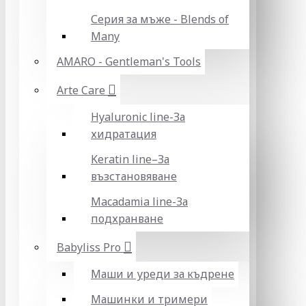
Серия за мъже - Blends of
Many
AMARO - Gentleman's Tools
Arte Care
Hyaluronic line-За
хидратация
Keratin line–За
възстановяване
Macadamia line-За
подхранване
Babyliss Pro
Маши и уреди за къдрене
Машинки и тримери