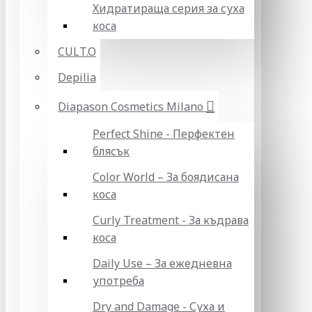
Хидратираща серия за суха
коса
CULT.O
Depilia
Diapason Cosmetics Milano
Perfect Shine - Перфектен
блясък
Color World – За боядисана
коса
Curly Treatment - За къдрава
коса
Daily Use – За ежедневна
употреба
Dry and Damage - Суха и