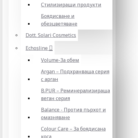
Стилизиращи продукти
Боядисване и
обезцветяване
Dott. Solari Cosmetics
Echosline
Volume-За обем
Argan – Подхранваща серия
с арган
B.PUR – Реминерализираща
веган серия
Balance - Против пърхот и
омазняване
Colour Care – За боядисана
коса