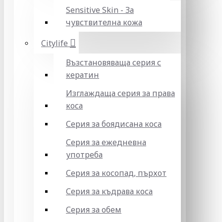
Sensitive Skin - За
чувствителна кожа
Citylife
Възстановяваща серия с
кератин
Изглаждаща серия за права
коса
Серия за боядисана коса
Серия за ежедневна
употреба
Серия за косопад, пърхот
Серия за къдрава коса
Серия за обем