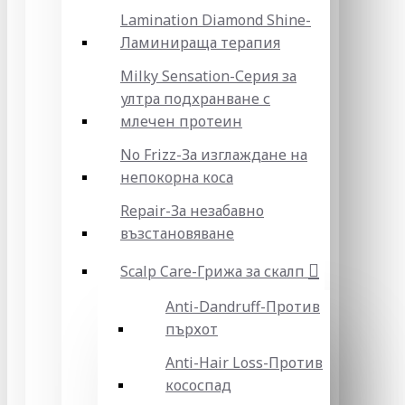
Lamination Diamond Shine-
Ламинираща терапия
Milky Sensation-Серия за
ултра подхранване с
млечен протеин
No Frizz-За изглаждане на
непокорна коса
Repair-За незабавно
възстановяване
Scalp Care-Грижа за скалп
Anti-Dandruff-Против
пърхот
Anti-Hair Loss-Против
кососпад