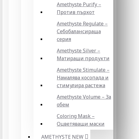
Amethyste Purify –
Против пърхот
Amethyste Regulate –
Себобалансираща
серия
Amethyste Silver –
Матиращи продукти
Amethyste Stimulate –
Намалява косопада и
стимулира растежа
Amethyste Volume – За
обем
Coloring Mask –
Оцветяващи маски
AMETHYSTE NEW