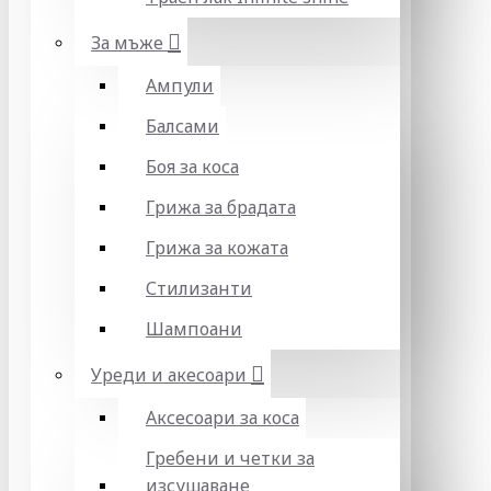
За мъже
Ампули
Балсами
Боя за коса
Грижа за брадата
Грижа за кожата
Стилизанти
Шампоани
Уреди и акесоари
Аксесоари за коса
Гребени и четки за
изсушаване