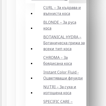
CURL – За къдрава и
вълниста коса
BLONDE – За руса
коса
BOTANICAL HYDRA –
Ботаническа грижа за
всеки тип коса
CHROMA – За
боядисана коса
Instant Color Fluid -
Оцветяващи флуиди
NUTRI – За суха и
изтощена коса
SPECIFIC CARE –