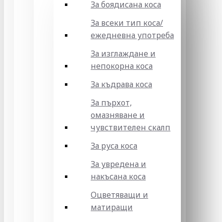
За боядисана коса
За всеки тип коса/
ежедневна употреба
За изглаждане и
непокорна коса
За къдрава коса
За пърхот,
омазняване и
чувствителен скалп
За руса коса
За увредена и
накъсана коса
Оцветяващи и
матиращи