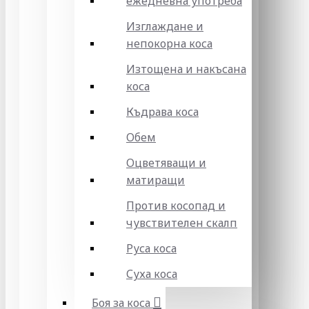
ежедневна употреба
Изглаждане и
непокорна коса
Изтощена и накъсана
коса
Къдрава коса
Обем
Оцветяващи и
матиращи
Против косопад и
чувствителен скалп
Руса коса
Суха коса
Боя за коса