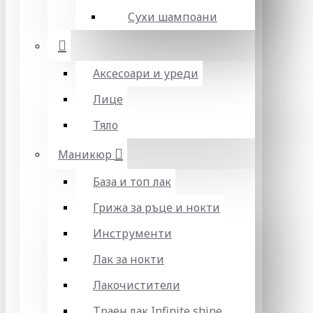
Сухи шампоани
Аксесоари и уреди
Лице
Тяло
Маникюр
База и топ лак
Грижа за ръце и нокти
Инструменти
Лак за нокти
Лакочистители
Траен лак Infinite shine