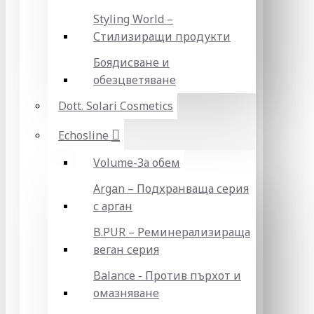
Styling World –
Стилизиращи продукти
Боядисване и
обезцветяване
Dott. Solari Cosmetics
Echosline
Volume-За обем
Argan – Подхранваща серия
с арган
B.PUR – Реминерализираща
веган серия
Balance - Против пърхот и
омазняване