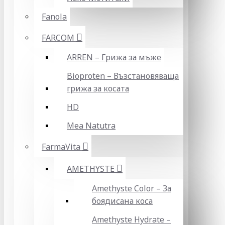
Fanola
FARCOM
ARREN – Грижа за мъже
Bioproten – Възстановяваща
грижа за косата
HD
Mea Natutra
FarmaVita
AMETHYSTE
Amethyste Color – За
боядисана коса
Amethyste Hydrate –