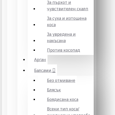
За пърхот и
чувствителен скалп
За суха и изтощена
коса
За увредена и
накъсана
Против косопад
Арган
Балсами
Без отмиване
Блясък
Боядисана коса
Всеки тип коса/