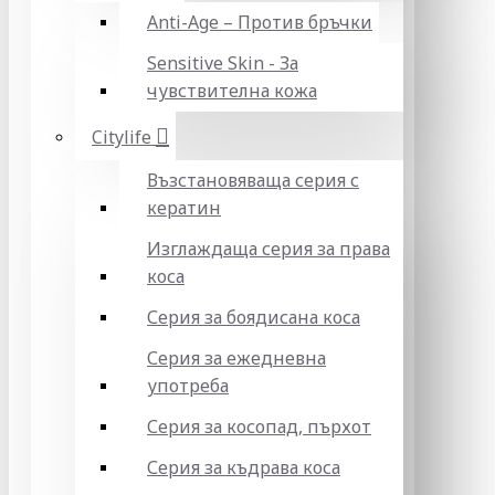
Anti-Age – Против бръчки
Sensitive Skin - За
чувствителна кожа
Citylife
Възстановяваща серия с
кератин
Изглаждаща серия за права
коса
Серия за боядисана коса
Серия за ежедневна
употреба
Серия за косопад, пърхот
Серия за къдрава коса