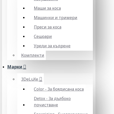
Маши за коса
Машинки и тримери
Преси за коса
Сешоари
Уреди за къдрене
Комплекти
Марки
3DeLuXe
Color - За боядисана коса
Detox - За дълбоко
почистване