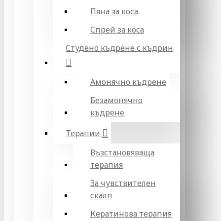
Пяна за коса
Спрей за коса
Студено къдрене с къдрин
Амонячно къдрене
Безамонячно
къдрене
Терапии
Възстановяваща
терапия
За чувствителен
скалп
Кератинова терапия