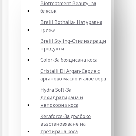
Biotreatment Beauty- за
блясък
Brelil Bothalia- Натурална
грижа
Brelil Styling-Стилизиращи
продукти
Color-За боядисана коса
Cristalli Di Argan-Серия с
арганово масло и алое вера
Hydra Soft-За
дехидратирана и
непокорна коса
Keraforce-За дълбоко
възстановяване на
третирана коса