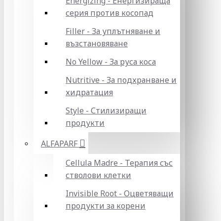
Energizing - Енергизираща
серия против косопад
Filler - За уплътняване и
възстановяване
No Yellow - За руса коса
Nutritive - За подхранване и
хидратация
Style - Стилизиращи
продукти
ALFAPARF
Cellula Madre - Терапия със
стволови клетки
Invisible Root - Оцветяващи
продукти за корени