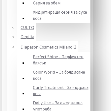
Серия за обем
Хидратираща серия за суха
коса
CULT.O
Depilia
Diapason Cosmetics Milano
Perfect Shine - Перфектен
блясък
Color World – За боядисана
коса
Curly Treatment - За къдрава
коса
Daily Use – За ежедневна
употреба