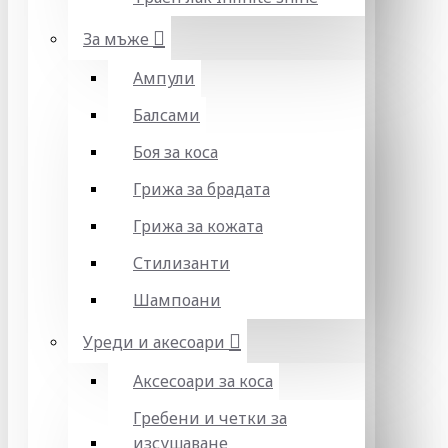
За мъже
Ампули
Балсами
Боя за коса
Грижа за брадата
Грижа за кожата
Стилизанти
Шампоани
Уреди и акесоари
Аксесоари за коса
Гребени и четки за
изсушаване