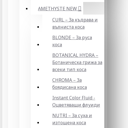
AMETHYSTE NEW
CURL – За къдрава и
вълниста коса
BLONDE – За руса
коса
BOTANICAL HYDRA –
Ботаническа грижа за
всеки тип коса
CHROMA – За
боядисана коса
Instant Color Fluid -
Оцветяващи флуиди
NUTRI – За суха и
изтощена коса