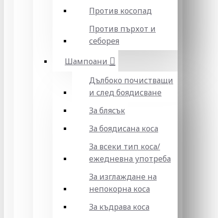
Против косопад
Против пърхот и
себорея
Шампоани
Дълбоко почистващи
и след боядисване
За блясък
За боядисана коса
За всеки тип коса/
ежедневна употреба
За изглаждане на
непокорна коса
За къдрава коса