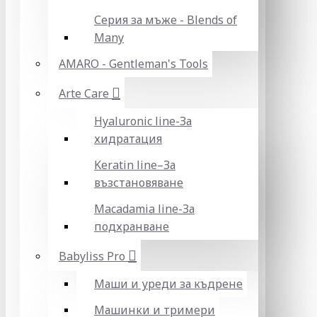
Серия за мъже - Blends of
Many
AMARO - Gentleman's Tools
Arte Care
Hyaluronic line-За
хидратация
Keratin line–За
възстановяване
Macadamia line-За
подхранване
Babyliss Pro
Маши и уреди за къдрене
Машинки и тримери