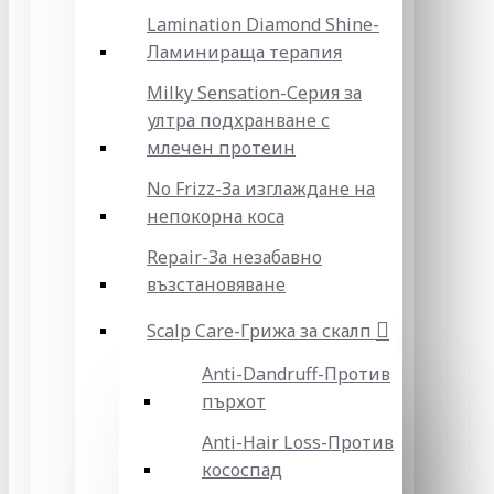
Lamination Diamond Shine-
Ламинираща терапия
Milky Sensation-Серия за
ултра подхранване с
млечен протеин
No Frizz-За изглаждане на
непокорна коса
Repair-За незабавно
възстановяване
Scalp Care-Грижа за скалп
Anti-Dandruff-Против
пърхот
Anti-Hair Loss-Против
кососпад