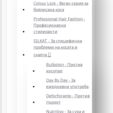
Colour Lock - Веган серия за
боядисана коса
Professional Hair Fashion -
Професионални
стилизанти
SILKAT - За специфични
проблеми на косата и
скалпа
Bulboton - Против
косопад
Day By Day - За
ежедневна употреба
Deforforante - Против
пърхот
Nutritivo - За суха и