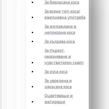
За боядисана коса
За всеки тип коса/
ежедневна употреба
За изглаждане и
непокорна коса
За къдрава коса
За пърхот,
омазняване и
чувствителен скалп
За руса коса
За увредена и
накъсана коса
Оцветяващи и
матиращи