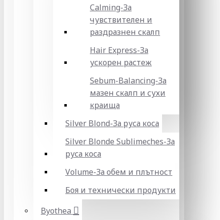
Calming-За
чувствителен и
раздразнен скалп
Hair Express-За
ускорен растеж
Sebum-Balancing-За
мазен скалп и сухи
краища
Silver Blond-За руса коса
Silver Blonde Sublіmeches-За
руса коса
Volume-За обем и плътност
Боя и технически продукти
Byothea