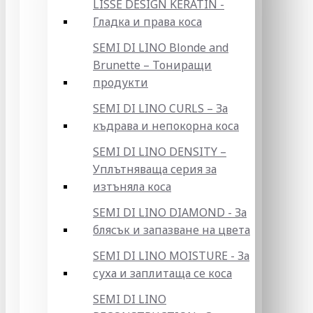
LISSE DESIGN KERATIN -
Гладка и права коса
SEMI DI LINO Blonde and
Brunette – Тониращи
продукти
SEMI DI LINO CURLS – За
къдрава и непокорна коса
SEMI DI LINO DENSITY –
Уплътняваща серия за
изтъняла коса
SEMI DI LINO DIAMOND - За
блясък и запазване на цвета
SEMI DI LINO MOISTURE - За
суха и заплитаща се коса
SEMI DI LINO