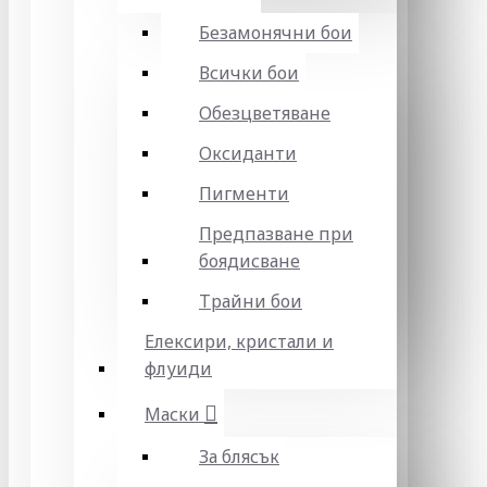
Безамонячни бои
Всички бои
Обезцветяване
Оксиданти
Пигменти
Предпазване при
боядисване
Трайни бои
Елексири, кристали и
флуиди
Маски
За блясък