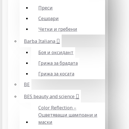
Преси
Сешоари
Четки и гребени
Barba Italiana
Боя и оксидант
Грижа за брадата
Грижа за косата
BE
BES beauty and science
Color Reflection –
Оцветяващи шампоани и
маски