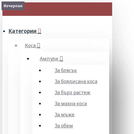
Изчерпан
Изчерпан
МЕНЮ
Категории
Коса
Ампули
За блясък
За боядисана коса
За бърз растеж
За мазна коса
За мъже
За обем