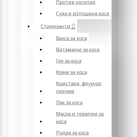
Против косопад
Суха и изтощена коса
Стилизанти
Вакса за коса
Витамини за коса
Гел за коса
Крем за коса
Кристали, флуиди,
серуми
Лак за коса
Масла и терапии за
коса
Пудра за коса