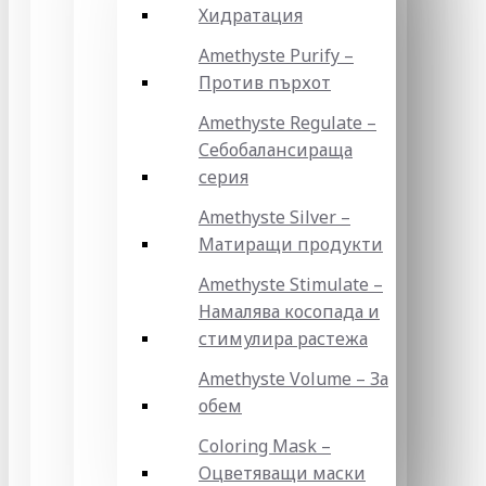
Хидратация
Amethyste Purify –
Против пърхот
Amethyste Regulate –
Себобалансираща
серия
Amethyste Silver –
Матиращи продукти
Amethyste Stimulate –
Намалява косопада и
стимулира растежа
Amethyste Volume – За
обем
Coloring Mask –
Оцветяващи маски