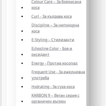
Colour Care – За боядисана
коса
Curl - За къдрава коса
Discipline – За непокорна
коса
E-Styling – Стилизанти
Echosline Color - Боя и
оксидант
Energy - Против косопад
Frequent Use - За ежедневна
употреба
Hydrating - За суха коса
KARBON 9 – Веган серия с
органичен въглен