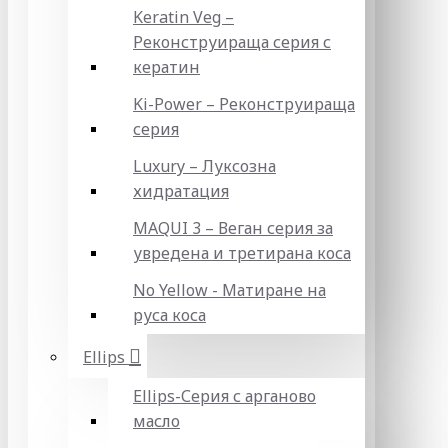
Keratin Veg –
Реконструираща серия с
кератин
Ki-Power – Реконструираща
серия
Luxury – Луксозна
хидратация
MAQUI 3 – Веган серия за
увредена и третирана коса
No Yellow - Матиране на
руса коса
Ellips
Ellips-Серия с арганово
масло