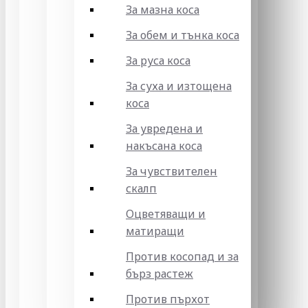
За мазна коса
За обем и тънка коса
За руса коса
За суха и изтощена
коса
За увредена и
накъсана коса
За чувствителен
скалп
Оцветяващи и
матиращи
Против косопад и за
бърз растеж
Против пърхот