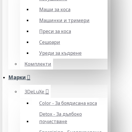
Маши за коса
Машинки и тримери
Преси за коса
Сешоари
Уреди за къдрене
Комплекти
Марки
3DeLuXe
Color - За боядисана коса
Detox - За дълбоко
почистване