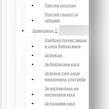
Против косопад
Против пърхот и
себорея
Шампоани
Дълбоко почистващи
и след боядисване
За блясък
За боядисана коса
За всеки тип коса/
ежедневна употреба
За изглаждане на
непокорна коса
За къдрава коса