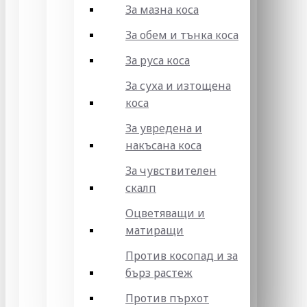
За мазна коса
За обем и тънка коса
За руса коса
За суха и изтощена
коса
За увредена и
накъсана коса
За чувствителен
скалп
Оцветяващи и
матиращи
Против косопад и за
бърз растеж
Против пърхот