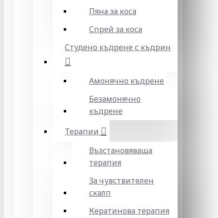
Пяна за коса
Спрей за коса
Студено къдрене с къдрин
Амонячно къдрене
Безамонячно
къдрене
Терапии
Възстановяваща
терапия
За чувствителен
скалп
Кератинова терапия