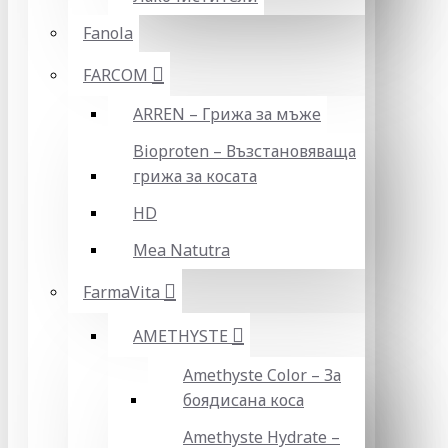
Fanola
FARCOM
ARREN – Грижа за мъже
Bioproten – Възстановяваща
грижа за косата
HD
Mea Natutra
FarmaVita
AMETHYSTE
Amethyste Color – За
боядисана коса
Amethyste Hydrate –