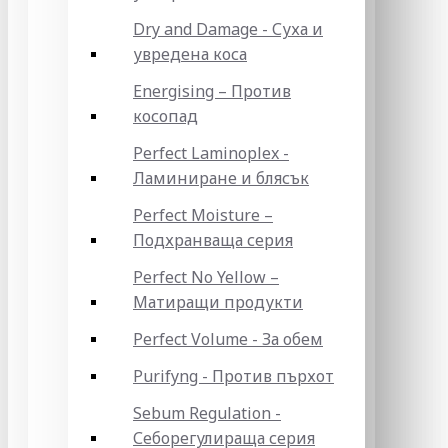
Dry and Damage - Суха и
увредена коса
Energising – Против
косопад
Perfect Laminoplex -
Ламиниране и блясък
Perfect Moisture –
Подхранваща серия
Perfect No Yellow –
Матиращи продукти
Perfect Volume - За обем
Purifyng - Против пърхот
Sebum Regulation -
Себорегулираща серия