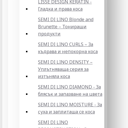
LISSE DESIGN KERATIN -
Гладка и права коса
SEMI DI LINO Blonde and
Brunette – Тониращи
продукти
SEMI DI LINO CURLS – За
къдрава и непокорна коса
SEMI DI LINO DENSITY –
Уплътняваща серия за
изтъняла коса
SEMI DI LINO DIAMOND - За
блясък и запазване на цвета
SEMI DI LINO MOISTURE - За
суха и заплитаща се коса
SEMI DI LINO