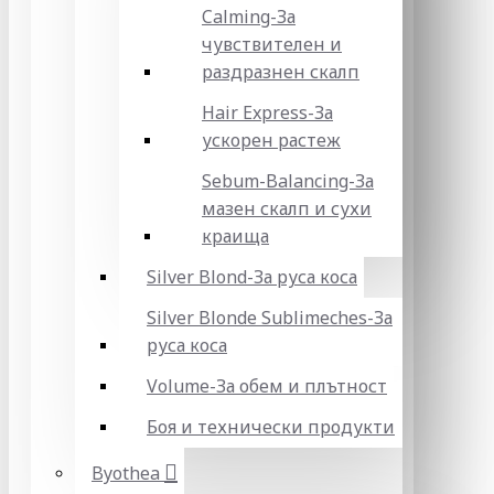
Calming-За
чувствителен и
раздразнен скалп
Hair Express-За
ускорен растеж
Sebum-Balancing-За
мазен скалп и сухи
краища
Silver Blond-За руса коса
Silver Blonde Sublіmeches-За
руса коса
Volume-За обем и плътност
Боя и технически продукти
Byothea