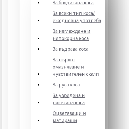
За боядисана коса
За всеки тип коса/
ежедневна употреба
За изглаждане и
непокорна коса
За къдрава коса
За пърхот,
омазняване и
чувствителен скалп
За руса коса
За увредена и
накъсана коса
Оцветяващи и
матиращи