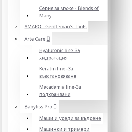
Серия за мъже - Blends of
Many
AMARO - Gentleman's Tools
Arte Care
Hyaluronic line-За
хидратация
Keratin line–За
възстановяване
Macadamia line-За
подхранване
Babyliss Pro
Маши и уреди за къдрене
Машинки и тримери