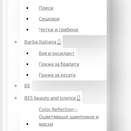
Преси
Сешоари
Четки и гребени
Barba Italiana
Боя и оксидант
Грижа за брадата
Грижа за косата
BE
BES beauty and science
Color Reflection –
Оцветяващи шампоани и
маски