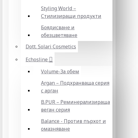
Styling World –
Стилизиращи продукти
Боядисване и
обезцветяване
Dott. Solari Cosmetics
Echosline
Volume-За обем
Argan – Подхранваща серия
с арган
B.PUR – Реминерализираща
веган серия
Balance - Против пърхот и
омазняване