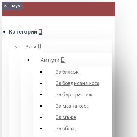
2-3 Days
МЕНЮ
Категории
Коса
Ампули
За блясък
За боядисана коса
За бърз растеж
За мазна коса
За мъже
За обем