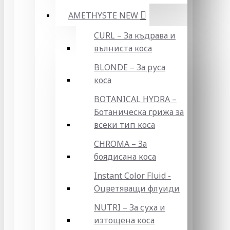
AMETHYSTE NEW
CURL – За къдрава и
вълниста коса
BLONDE – За руса
коса
BOTANICAL HYDRA –
Ботаническа грижа за
всеки тип коса
CHROMA – За
боядисана коса
Instant Color Fluid -
Оцветяващи флуиди
NUTRI – За суха и
изтощена коса