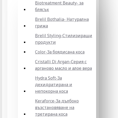
Biotreatment Beauty- за
блясък
Brelil Bothalia- Натурална
грижа
Brelil Styling-Стилизиращи
продукти
Color-За боядисана коса
Cristalli Di Argan-Серия с
арганово масло и алое вера
Hydra Soft-За
дехидратирана и
непокорна коса
Keraforce-За дълбоко
възстановяване на
третирана коса