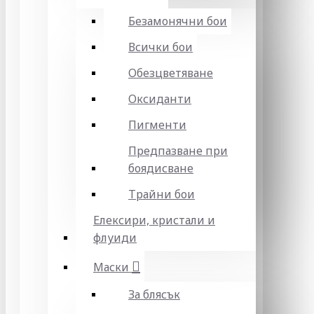
Безамонячни бои
Всички бои
Обезцветяване
Оксиданти
Пигменти
Предпазване при
боядисване
Трайни бои
Елексири, кристали и
флуиди
Маски
За блясък