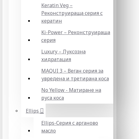
Keratin Veg –
Реконструираща серия с
кератин
Ki-Power – Реконструираща
серия
Luxury – Луксозна
хидратация
MAQUI 3 – Веган серия за
увредена и третирана коса
No Yellow - Матиране на
руса коса
Ellips
Ellips-Серия с арганово
масло