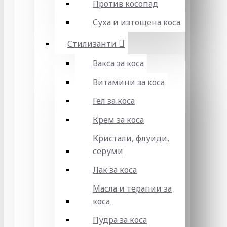
Против косопад
Суха и изтощена коса
Стилизанти
Вакса за коса
Витамини за коса
Гел за коса
Крем за коса
Кристали, флуиди,
серуми
Лак за коса
Масла и терапии за
коса
Пудра за коса