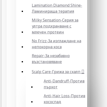
Lamination Diamond Shine-
Ламинираща терапия
Milky Sensation-Серия за
ултра подхранване с
млечен протеин
No Frizz-За изглаждане на
непокорна коса
Repair-За незабавно
възстановяване
Scalp Care-Грижа за скалп
Anti-Dandruff-Против
пърхот
Anti-Hair Loss-Против
кососпад