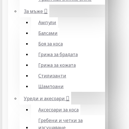
За мъже
Ампули
Балсами
Боя за коса
Грижа за брадата
Грижа за кожата
Стилизанти
Шампоани
Уреди и акесоари
Аксесоари за коса
Гребени и четки за
изсушаване