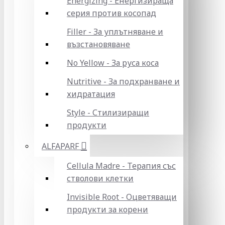
Energizing - Енергизираща
серия против косопад
Filler - За уплътняване и
възстановяване
No Yellow - За руса коса
Nutritive - За подхранване и
хидратация
Style - Стилизиращи
продукти
ALFAPARF
Cellula Madre - Терапия със
стволови клетки
Invisible Root - Оцветяващи
продукти за корени