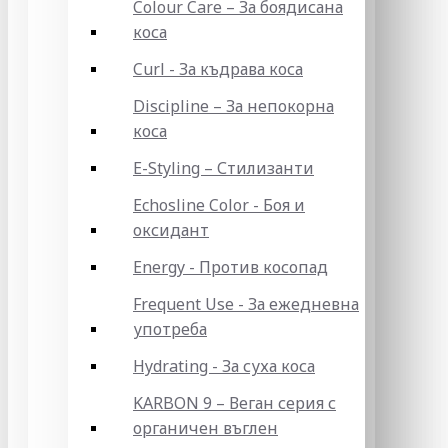
Colour Care – За боядисана
коса
Curl - За къдрава коса
Discipline – За непокорна
коса
E-Styling – Стилизанти
Echosline Color - Боя и
оксидант
Energy - Против косопад
Frequent Use - За ежедневна
употреба
Hydrating - За суха коса
KARBON 9 – Веган серия с
органичен въглен