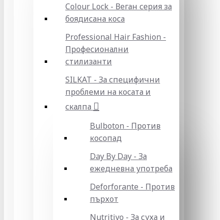
Colour Lock - Веган серия за
боядисана коса
Professional Hair Fashion -
Професионални
стилизанти
SILKAT - За специфични
проблеми на косата и
скалпа
Bulboton - Против
косопад
Day By Day - За
ежедневна употреба
Deforforante - Против
пърхот
Nutritivo - За суха и