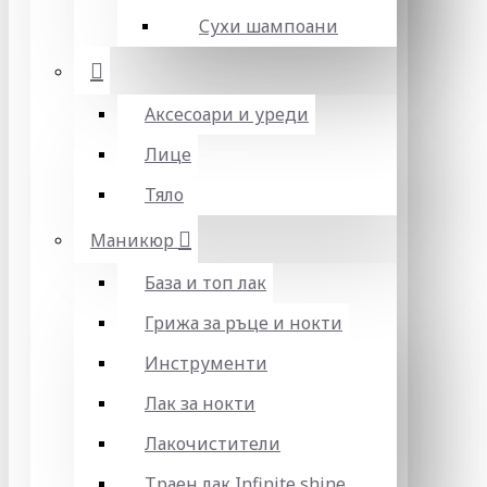
Сухи шампоани
Аксесоари и уреди
Лице
Тяло
Маникюр
База и топ лак
Грижа за ръце и нокти
Инструменти
Лак за нокти
Лакочистители
Траен лак Infinite shine