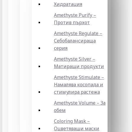
Хидратация
Amethyste Purify –
Против пърхот
Amethyste Regulate –
Себобалансираща
серия
Amethyste Silver –
Матиращи продукти
Amethyste Stimulate –
Намалява косопада и
стимулира растежа
Amethyste Volume – За
обем
Coloring Mask –
Оцветяващи маски