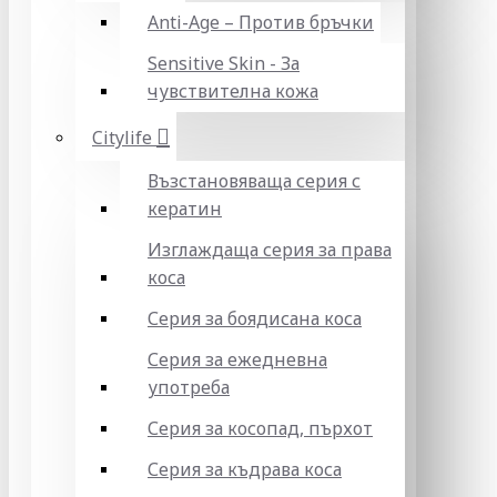
Anti-Age – Против бръчки
Sensitive Skin - За
чувствителна кожа
Citylife
Възстановяваща серия с
кератин
Изглаждаща серия за права
коса
Серия за боядисана коса
Серия за ежедневна
употреба
Серия за косопад, пърхот
Серия за къдрава коса