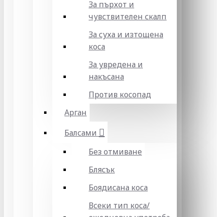
За пърхот и
чувствителен скалп
За суха и изтощена
коса
За увредена и
накъсана
Против косопад
Арган
Балсами
Без отмиване
Блясък
Боядисана коса
Всеки тип коса/