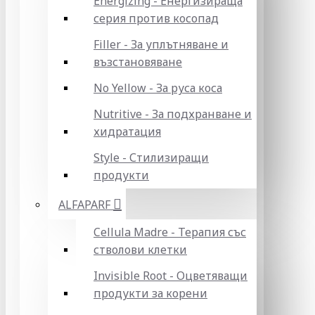
Energizing - Енергизираща
серия против косопад
Filler - За уплътняване и
възстановяване
No Yellow - За руса коса
Nutritive - За подхранване и
хидратация
Style - Стилизиращи
продукти
ALFAPARF
Cellula Madre - Терапия със
стволови клетки
Invisible Root - Оцветяващи
продукти за корени