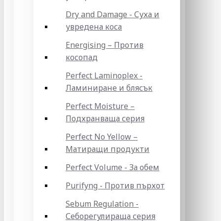
Dry and Damage - Суха и
увредена коса
Energising – Против
косопад
Perfect Laminoplex -
Ламиниране и блясък
Perfect Moisture –
Подхранваща серия
Perfect No Yellow –
Матиращи продукти
Perfect Volume - За обем
Purifyng - Против пърхот
Sebum Regulation -
Себорегулираща серия