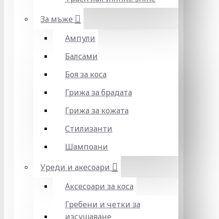
За мъже
Ампули
Балсами
Боя за коса
Грижа за брадата
Грижа за кожата
Стилизанти
Шампоани
Уреди и акесоари
Аксесоари за коса
Гребени и четки за
изсушаване