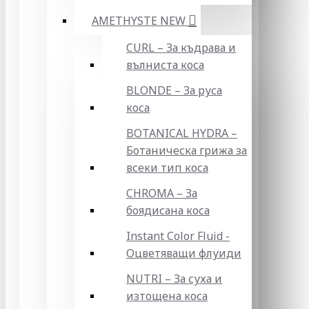
AMETHYSTE NEW
CURL – За къдрава и
вълниста коса
BLONDE – За руса
коса
BOTANICAL HYDRA –
Ботаническа грижа за
всеки тип коса
CHROMA – За
боядисана коса
Instant Color Fluid -
Оцветяващи флуиди
NUTRI – За суха и
изтощена коса