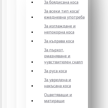
За боядисана коса
За всеки тип коса/
ежедневна употреба
За изглаждане и
непокорна коса
За къдрава коса
За пърхот,
омазняване и
чувствителен скалп
За руса коса
За увредена и
накъсана коса
Оцветяващи и
матиращи