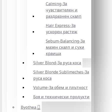
Calming-За
чувствителен и
раздразнен скалп
Hair Express-За
ускорен растеж
Sebum-Balancing-За
мазен скалп и сухи
краища
Silver Blond-За руса коса
Silver Blonde Sublіmeches-За
руса коса
Volume-За обем и плътност
Боя и технически продукти
Byothea