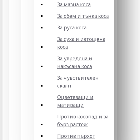
За мазна коса
За обем и тънка коса
За руса коса
За суха и изтощена
коса
За увредена и
накъсана коса
За чувствителен
скалп
Оцветяващи и
матиращи
Против косопад и за
бърз растеж
Против пърхот