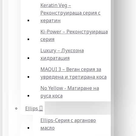
Keratin Veg –
Реконструираща серия с
кератин
Ki-Power – Реконструираща
серия
Luxury – Луксозна
хидратация
MAQUI 3 – Веган серия за
увредена и третирана коса
No Yellow - Матиране на
руса коса
Ellips
Ellips-Серия с арганово
масло