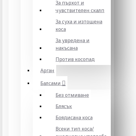
За пърхот и
чувствителен скалп
За суха и изтощена
коса
За увредена и
накъсана
Против косопад
Арган
Балсами
Без отмиване
Блясък
Боядисана коса
Всеки тип коса/