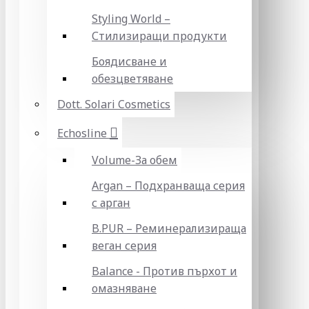
Styling World –
Стилизиращи продукти
Боядисване и
обезцветяване
Dott. Solari Cosmetics
Echosline
Volume-За обем
Argan – Подхранваща серия
с арган
B.PUR – Реминерализираща
веган серия
Balance - Против пърхот и
омазняване