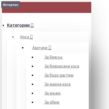
2-3 Days
Изчерпан
МЕНЮ
Категории
Коса
Ампули
За блясък
За боядисана коса
За бърз растеж
За мазна коса
За мъже
За обем