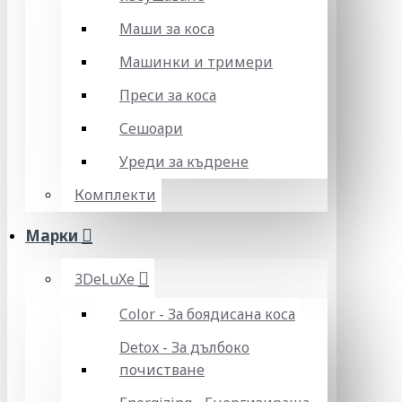
Маши за коса
Машинки и тримери
Преси за коса
Сешоари
Уреди за къдрене
Комплекти
Марки
3DeLuXe
Color - За боядисана коса
Detox - За дълбоко
почистване