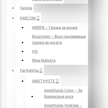
Fanola
FARCOM
ARREN – Грижа за мъже
Bioproten – Възстановяваща
грижа за косата
HD
Mea Natutra
FarmaVita
AMETHYSTE
Amethyste Color – За
боядисана коса
Amethyste Hydrate –