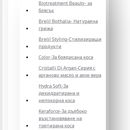
Biotreatment Beauty- за
блясък
Brelil Bothalia- Натурална
грижа
Brelil Styling-Стилизиращи
продукти
Color-За боядисана коса
Cristalli Di Argan-Серия с
арганово масло и алое вера
Hydra Soft-За
дехидратирана и
непокорна коса
Keraforce-За дълбоко
възстановяване на
третирана коса