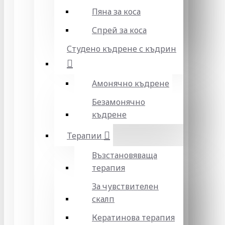
Пяна за коса
Спрей за коса
Студено къдрене с къдрин
Амонячно къдрене
Безамонячно
къдрене
Терапии
Възстановяваща
терапия
За чувствителен
скалп
Кератинова терапия