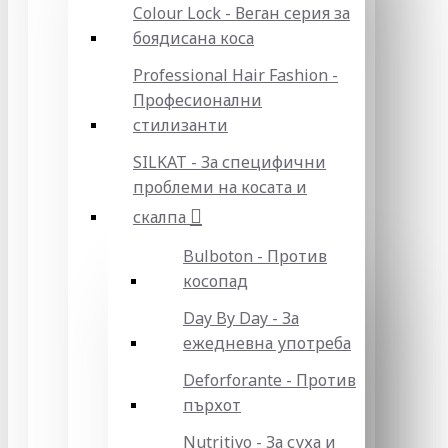
Colour Lock - Веган серия за
боядисана коса
Professional Hair Fashion -
Професионални
стилизанти
SILKAT - За специфични
проблеми на косата и
скалпа
Bulboton - Против
косопад
Day By Day - За
ежедневна употреба
Deforforante - Против
пърхот
Nutritivo - За суха и