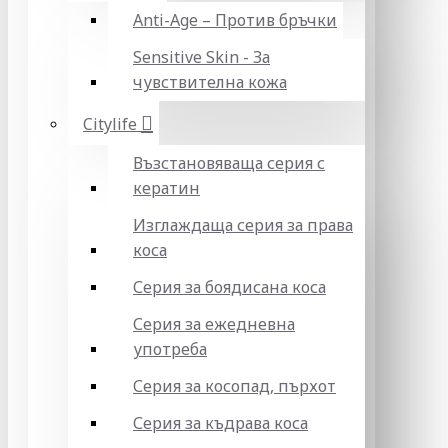
Anti-Age – Против бръчки
Sensitive Skin - За
чувствителна кожа
Citylife
Възстановяваща серия с
кератин
Изглаждаща серия за права
коса
Серия за боядисана коса
Серия за ежедневна
употреба
Серия за косопад, пърхот
Серия за къдрава коса