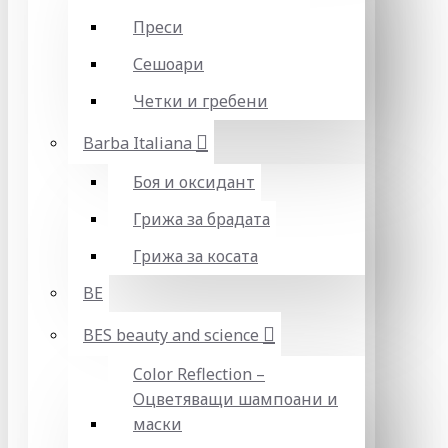
Преси
Сешоари
Четки и гребени
Barba Italiana
Боя и оксидант
Грижа за брадата
Грижа за косата
BE
BES beauty and science
Color Reflection –
Оцветяващи шампоани и
маски