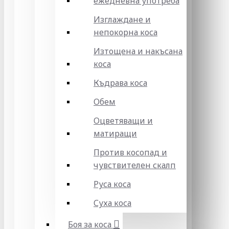
ежедневна употреба
Изглаждане и
непокорна коса
Изтощена и накъсана
коса
Къдрава коса
Обем
Оцветяващи и
матиращи
Против косопад и
чувствителен скалп
Руса коса
Суха коса
Боя за коса