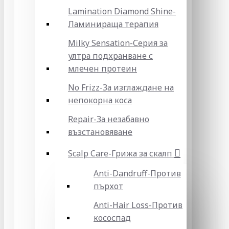
Lamination Diamond Shine-
Ламинираща терапия
Milky Sensation-Серия за
ултра подхранване с
млечен протеин
No Frizz-За изглаждане на
непокорна коса
Repair-За незабавно
възстановяване
Scalp Care-Грижа за скалп
Anti-Dandruff-Против
пърхот
Anti-Hair Loss-Против
кососпад