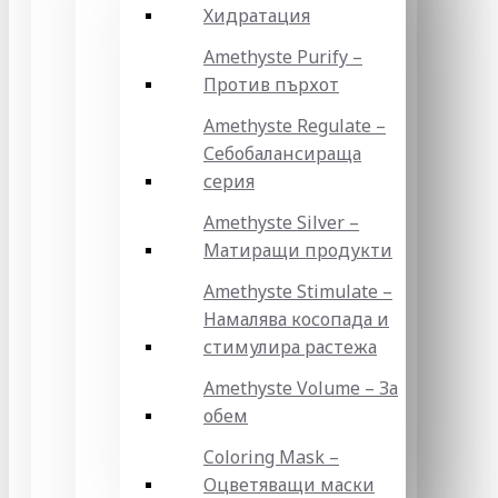
Хидратация
Amethyste Purify –
Против пърхот
Amethyste Regulate –
Себобалансираща
серия
Amethyste Silver –
Матиращи продукти
Amethyste Stimulate –
Намалява косопада и
стимулира растежа
Amethyste Volume – За
обем
Coloring Mask –
Оцветяващи маски