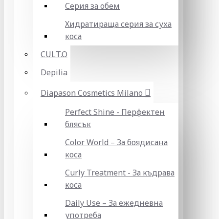
Серия за обем
Хидратираща серия за суха
коса
CULT.O
Depilia
Diapason Cosmetics Milano
Perfect Shine - Перфектен
блясък
Color World – За боядисана
коса
Curly Treatment - За къдрава
коса
Daily Use – За ежедневна
употреба