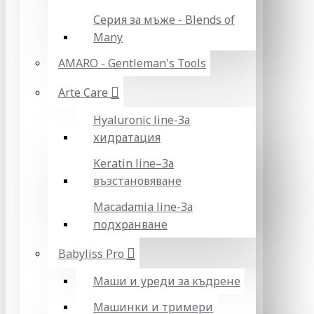
Серия за мъже - Blends of
Many
AMARO - Gentleman's Tools
Arte Care
Hyaluronic line-За
хидратация
Keratin line–За
възстановяване
Macadamia line-За
подхранване
Babyliss Pro
Маши и уреди за къдрене
Машинки и тримери