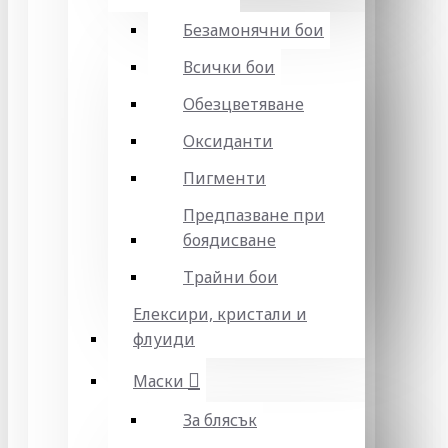
Безамонячни бои
Всички бои
Обезцветяване
Оксиданти
Пигменти
Предпазване при
боядисване
Трайни бои
Елексири, кристали и
флуиди
Маски
За блясък