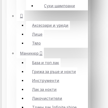
Сухи шампоани
Аксесоари и уреди
Лице
Тяло
Маникюр
База и топ лак
Грижа за ръце и нокти
Инструменти
Лак за нокти
Лакочистители
Траен лак Infinite shine