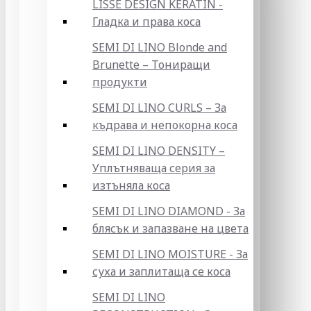
LISSE DESIGN KERATIN -
Гладка и права коса
SEMI DI LINO Blonde and
Brunette – Тониращи
продукти
SEMI DI LINO CURLS – За
къдрава и непокорна коса
SEMI DI LINO DENSITY –
Уплътняваща серия за
изтъняла коса
SEMI DI LINO DIAMOND - За
блясък и запазване на цвета
SEMI DI LINO MOISTURE - За
суха и заплитаща се коса
SEMI DI LINO