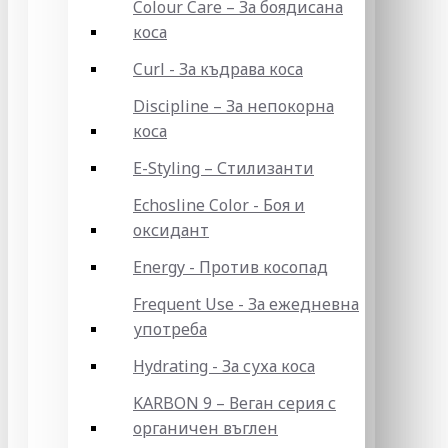
Colour Care – За боядисана
коса
Curl - За къдрава коса
Discipline – За непокорна
коса
E-Styling – Стилизанти
Echosline Color - Боя и
оксидант
Energy - Против косопад
Frequent Use - За ежедневна
употреба
Hydrating - За суха коса
KARBON 9 – Веган серия с
органичен въглен