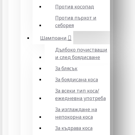
Против косопад
Против пърхот и
себорея
Шампоани
Дълбоко почистващи
и след боядисване
За блясък
За боядисана коса
За всеки тип коса/
ежедневна употреба
За изглаждане на
непокорна коса
За къдрава коса