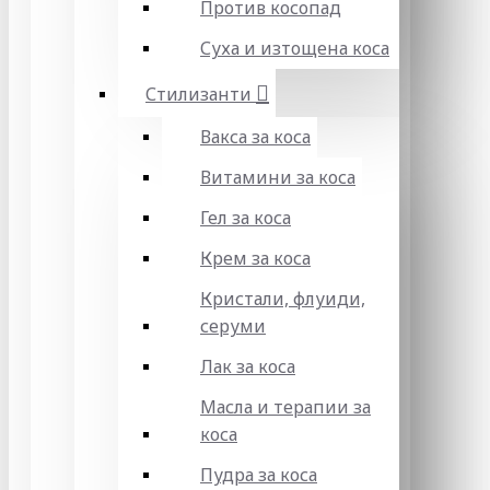
Против косопад
Суха и изтощена коса
Стилизанти
Вакса за коса
Витамини за коса
Гел за коса
Крем за коса
Кристали, флуиди,
серуми
Лак за коса
Масла и терапии за
коса
Пудра за коса