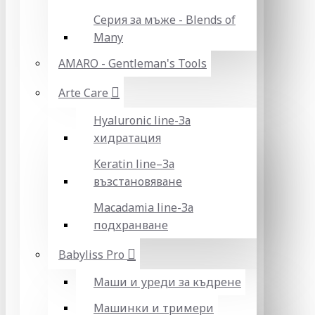
Серия за мъже - Blends of
Many
AMARO - Gentleman's Tools
Arte Care
Hyaluronic line-За
хидратация
Keratin line–За
възстановяване
Macadamia line-За
подхранване
Babyliss Pro
Маши и уреди за къдрене
Машинки и тримери