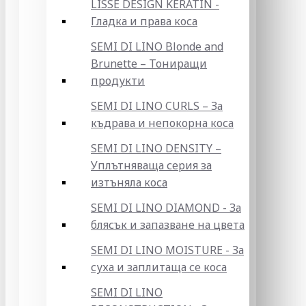
LISSE DESIGN KERATIN -
Гладка и права коса
SEMI DI LINO Blonde and
Brunette – Тониращи
продукти
SEMI DI LINO CURLS – За
къдрава и непокорна коса
SEMI DI LINO DENSITY –
Уплътняваща серия за
изтъняла коса
SEMI DI LINO DIAMOND - За
блясък и запазване на цвета
SEMI DI LINO MOISTURE - За
суха и заплитаща се коса
SEMI DI LINO