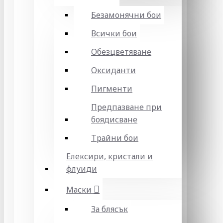
Безамонячни бои
Всички бои
Обезцветяване
Оксиданти
Пигменти
Предпазване при
боядисване
Трайни бои
Елексири, кристали и
флуиди
Маски
За блясък