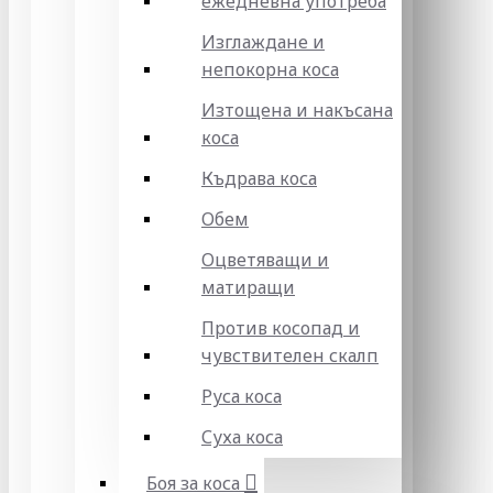
ежедневна употреба
Изглаждане и
непокорна коса
Изтощена и накъсана
коса
Къдрава коса
Обем
Оцветяващи и
матиращи
Против косопад и
чувствителен скалп
Руса коса
Суха коса
Боя за коса