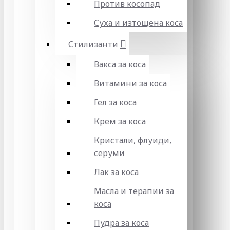
Против косопад
Суха и изтощена коса
Стилизанти
Вакса за коса
Витамини за коса
Гел за коса
Крем за коса
Кристали, флуиди,
серуми
Лак за коса
Масла и терапии за
коса
Пудра за коса