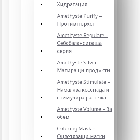
Хидратация
Amethyste Purify –
Против пърхот
Amethyste Regulate –
Себобалансираща
серия
Amethyste Silver –
Матиращи продукти
Amethyste Stimulate –
Намалява косопада и
стимулира растежа
Amethyste Volume – За
обем
Coloring Mask –
Оцветяващи маски