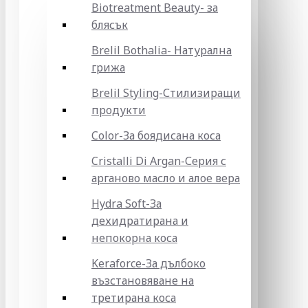
Biotreatment Beauty- за
блясък
Brelil Bothalia- Натурална
грижа
Brelil Styling-Стилизиращи
продукти
Color-За боядисана коса
Cristalli Di Argan-Серия с
арганово масло и алое вера
Hydra Soft-За
дехидратирана и
непокорна коса
Keraforce-За дълбоко
възстановяване на
третирана коса