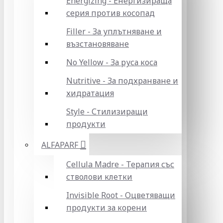
Energizing - Енергизираща
серия против косопад
Filler - За уплътняване и
възстановяване
No Yellow - За руса коса
Nutritive - За подхранване и
хидратация
Style - Стилизиращи
продукти
ALFAPARF
Cellula Madre - Терапия със
стволови клетки
Invisible Root - Оцветяващи
продукти за корени