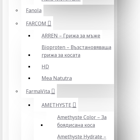
Fanola
FARCOM
ARREN – Грижа за мъже
Bioproten – Възстановяваща
грижа за косата
HD
Mea Natutra
FarmaVita
AMETHYSTE
Amethyste Color – За
боядисана коса
Amethyste Hydrate –