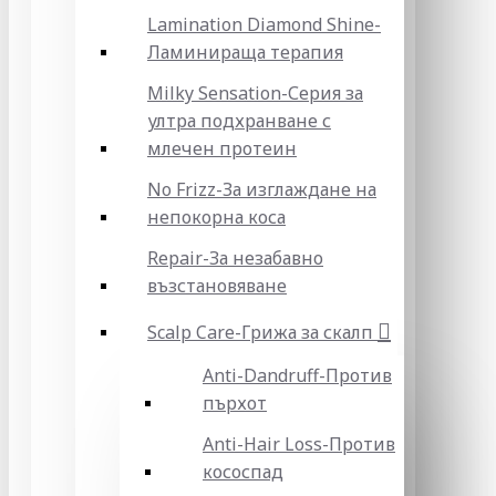
Lamination Diamond Shine-
Ламинираща терапия
Milky Sensation-Серия за
ултра подхранване с
млечен протеин
No Frizz-За изглаждане на
непокорна коса
Repair-За незабавно
възстановяване
Scalp Care-Грижа за скалп
Anti-Dandruff-Против
пърхот
Anti-Hair Loss-Против
кососпад