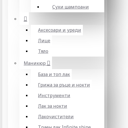
Сухи шампоани
Аксесоари и уреди
Лице
Тяло
Маникюр
База и топ лак
Грижа за ръце и нокти
Инструменти
Лак за нокти
Лакочистители
Траен лак Infinite shine