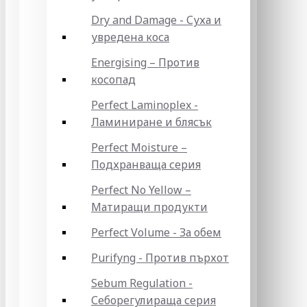
Dry and Damage - Суха и
увредена коса
Energising – Против
косопад
Perfect Laminoplex -
Ламиниране и блясък
Perfect Moisture –
Подхранваща серия
Perfect No Yellow –
Матиращи продукти
Perfect Volume - За обем
Purifyng - Против пърхот
Sebum Regulation -
Себорегулираща серия