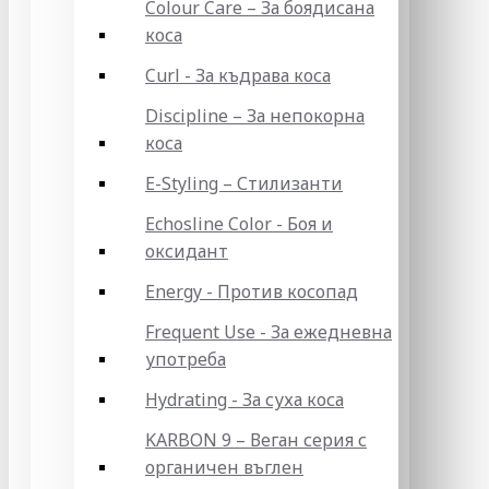
Colour Care – За боядисана
коса
Curl - За къдрава коса
Discipline – За непокорна
коса
E-Styling – Стилизанти
Echosline Color - Боя и
оксидант
Energy - Против косопад
Frequent Use - За ежедневна
употреба
Hydrating - За суха коса
KARBON 9 – Веган серия с
органичен въглен