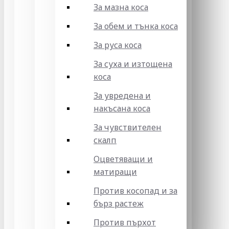
За мазна коса
За обем и тънка коса
За руса коса
За суха и изтощена
коса
За увредена и
накъсана коса
За чувствителен
скалп
Оцветяващи и
матиращи
Против косопад и за
бърз растеж
Против пърхот