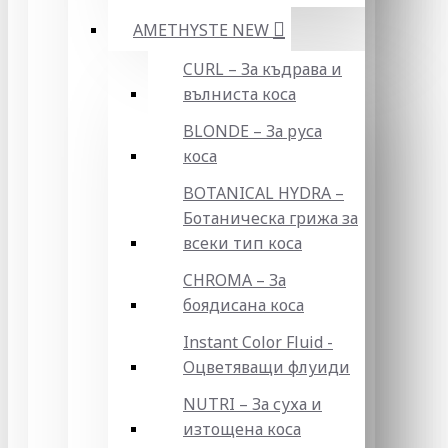
AMETHYSTE NEW
CURL – За къдрава и
вълниста коса
BLONDE – За руса
коса
BOTANICAL HYDRA –
Ботаническа грижа за
всеки тип коса
CHROMA – За
боядисана коса
Instant Color Fluid -
Оцветяващи флуиди
NUTRI – За суха и
изтощена коса