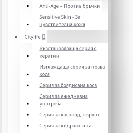
Anti-Age – Против бръчки
Sensitive Skin - За
чувствителна кожа
Citylife
Възстановяваща серия с
кератин
Изглаждаща серия за права
коса
Серия за боядисана коса
Серия за ежедневна
употреба
Серия за косопад, пърхот
Серия за къдрава коса