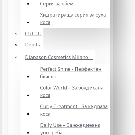
Серия за обем
Хидратираща серия за суха
коса
CULT.O
Depilia
Diapason Cosmetics Milano
Perfect Shine - Перфектен
блясък
Color World – За боядисана
коса
Curly Treatment - За къдрава
коса
Daily Use – За ежедневна
употреба