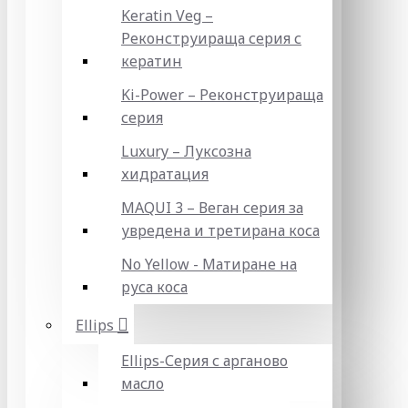
Keratin Veg –
Реконструираща серия с
кератин
Ki-Power – Реконструираща
серия
Luxury – Луксозна
хидратация
MAQUI 3 – Веган серия за
увредена и третирана коса
No Yellow - Матиране на
руса коса
Ellips
Ellips-Серия с арганово
масло