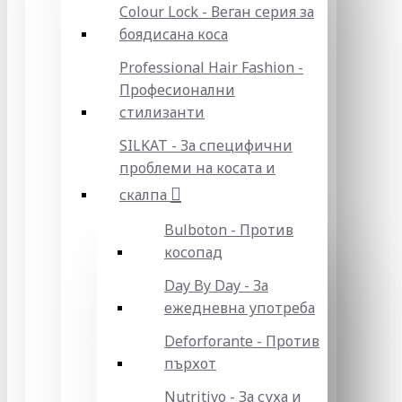
Colour Lock - Веган серия за
боядисана коса
Professional Hair Fashion -
Професионални
стилизанти
SILKAT - За специфични
проблеми на косата и
скалпа
Bulboton - Против
косопад
Day By Day - За
ежедневна употреба
Deforforante - Против
пърхот
Nutritivo - За суха и