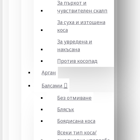
За пърхот и
чувствителен скалп
За суха и изтощена
коса
За увредена и
накъсана
Против косопад
Арган
Балсами
Без отмиване
Блясък
Боядисана коса
Всеки тип коса/