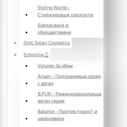
Styling World –
Стилизиращи продукти
Боядисване и
обезцветяване
Dott. Solari Cosmetics
Echosline
Volume-За обем
Argan – Подхранваща серия
с арган
B.PUR – Реминерализираща
веган серия
Balance - Против пърхот и
омазняване