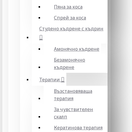
Пяна за коса
Спрей за коса
Студено къдрене с къдрин
Амонячно къдрене
Безамонячно
къдрене
Терапии
Възстановяваща
терапия
За чувствителен
скалп
Кератинова терапия