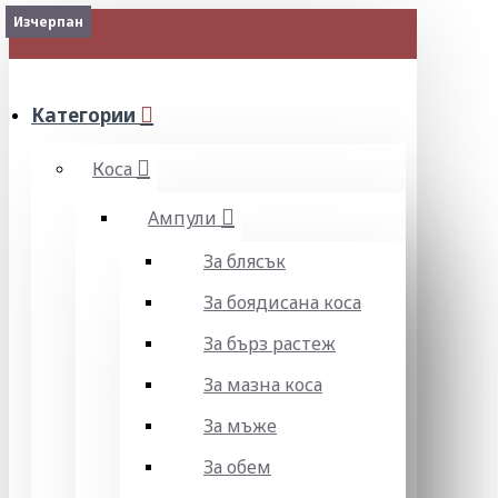
Изчерпан
Изчерпан
МЕНЮ
Категории
Коса
Ампули
За блясък
За боядисана коса
За бърз растеж
За мазна коса
За мъже
За обем