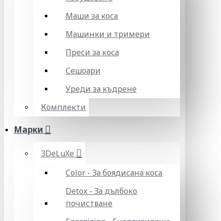
Маши за коса
Машинки и тримери
Преси за коса
Сешоари
Уреди за къдрене
Комплекти
Марки
3DeLuXe
Color - За боядисана коса
Detox - За дълбоко
почистване