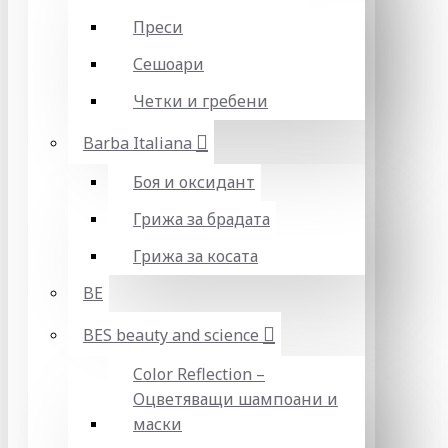
Преси
Сешоари
Четки и гребени
Barba Italiana
Боя и оксидант
Грижа за брадата
Грижа за косата
BE
BES beauty and science
Color Reflection –
Оцветяващи шампоани и
маски