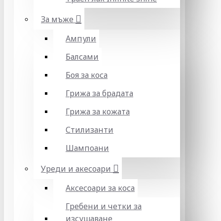
За мъже
Ампули
Балсами
Боя за коса
Грижа за брадата
Грижа за кожата
Стилизанти
Шампоани
Уреди и акесоари
Аксесоари за коса
Гребени и четки за
изсушаване