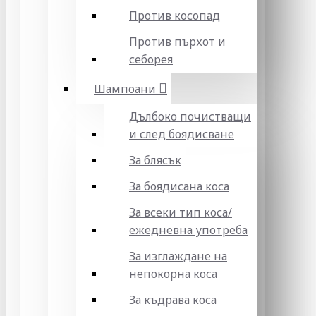
Против косопад
Против пърхот и
себорея
Шампоани
Дълбоко почистващи
и след боядисване
За блясък
За боядисана коса
За всеки тип коса/
ежедневна употреба
За изглаждане на
непокорна коса
За къдрава коса