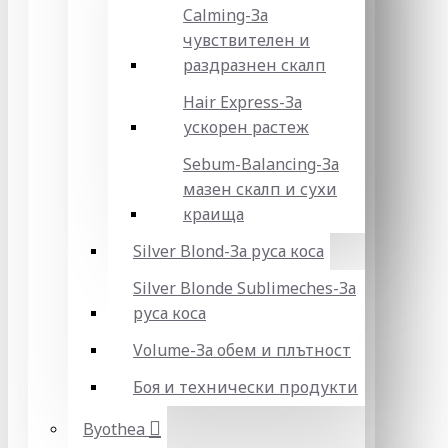
Calming-За
чувствителен и
раздразнен скалп
Hair Express-За
ускорен растеж
Sebum-Balancing-За
мазен скалп и сухи
краища
Silver Blond-За руса коса
Silver Blonde Sublіmeches-За
руса коса
Volume-За обем и плътност
Боя и технически продукти
Byothea