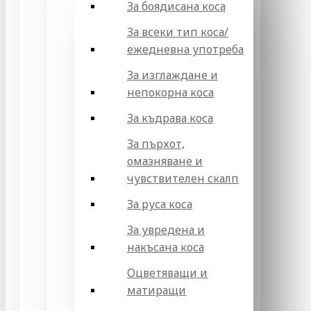
За боядисана коса
За всеки тип коса/
ежедневна употреба
За изглаждане и
непокорна коса
За къдрава коса
За пърхот,
омазняване и
чувствителен скалп
За руса коса
За увредена и
накъсана коса
Оцветяващи и
матиращи