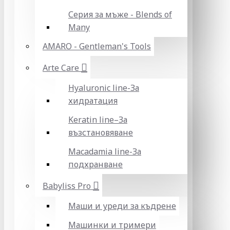
Серия за мъже - Blends of
Many
AMARO - Gentleman's Tools
Arte Care
Hyaluronic line-За
хидратация
Keratin line–За
възстановяване
Macadamia line-За
подхранване
Babyliss Pro
Маши и уреди за къдрене
Машинки и тримери