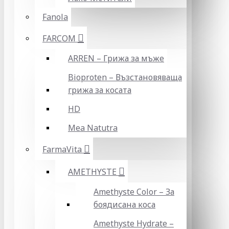
Fanola
FARCOM
ARREN – Грижа за мъже
Bioproten – Възстановяваща
грижа за косата
HD
Mea Natutra
FarmaVita
AMETHYSTE
Amethyste Color – За
боядисана коса
Amethyste Hydrate –