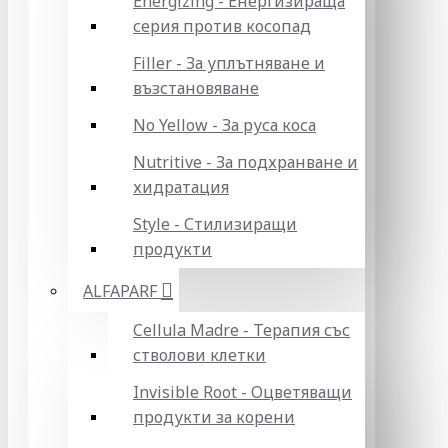
Energizing - Енергизираща
серия против косопад
Filler - За уплътняване и
възстановяване
No Yellow - За руса коса
Nutritive - За подхранване и
хидратация
Style - Стилизиращи
продукти
ALFAPARF
Cellula Madre - Терапия със
стволови клетки
Invisible Root - Оцветяващи
продукти за корени