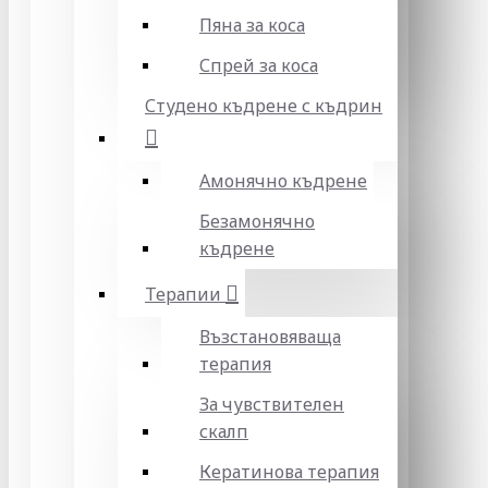
Пяна за коса
Спрей за коса
Студено къдрене с къдрин
Амонячно къдрене
Безамонячно
къдрене
Терапии
Възстановяваща
терапия
За чувствителен
скалп
Кератинова терапия