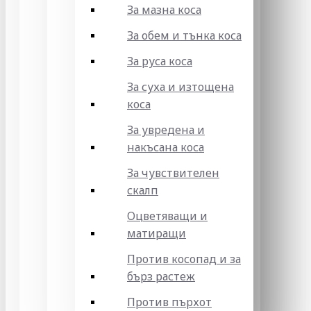
За мазна коса
За обем и тънка коса
За руса коса
За суха и изтощена
коса
За увредена и
накъсана коса
За чувствителен
скалп
Оцветяващи и
матиращи
Против косопад и за
бърз растеж
Против пърхот