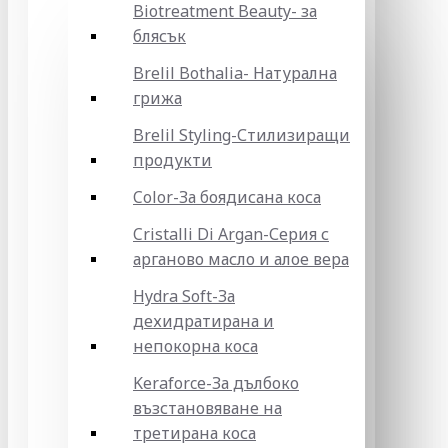
Biotreatment Beauty- за
блясък
Brelil Bothalia- Натурална
грижа
Brelil Styling-Стилизиращи
продукти
Color-За боядисана коса
Cristalli Di Argan-Серия с
арганово масло и алое вера
Hydra Soft-За
дехидратирана и
непокорна коса
Keraforce-За дълбоко
възстановяване на
третирана коса