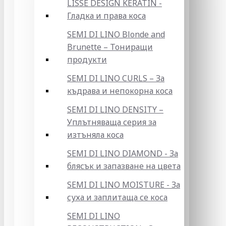
LISSE DESIGN KERATIN -
Гладка и права коса
SEMI DI LINO Blonde and
Brunette – Тониращи
продукти
SEMI DI LINO CURLS – За
къдрава и непокорна коса
SEMI DI LINO DENSITY –
Уплътняваща серия за
изтъняла коса
SEMI DI LINO DIAMOND - За
блясък и запазване на цвета
SEMI DI LINO MOISTURE - За
суха и заплитаща се коса
SEMI DI LINO