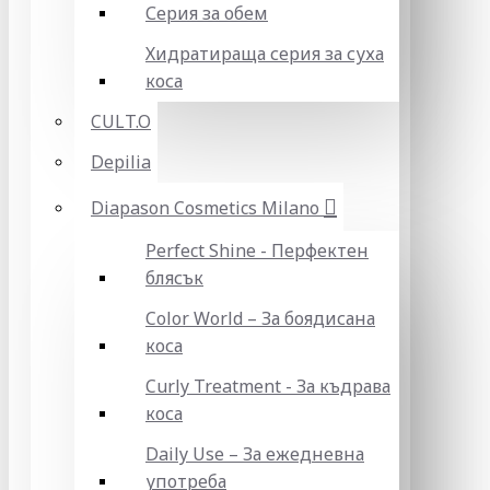
Серия за обем
Хидратираща серия за суха
коса
CULT.O
Depilia
Diapason Cosmetics Milano
Perfect Shine - Перфектен
блясък
Color World – За боядисана
коса
Curly Treatment - За къдрава
коса
Daily Use – За ежедневна
употреба