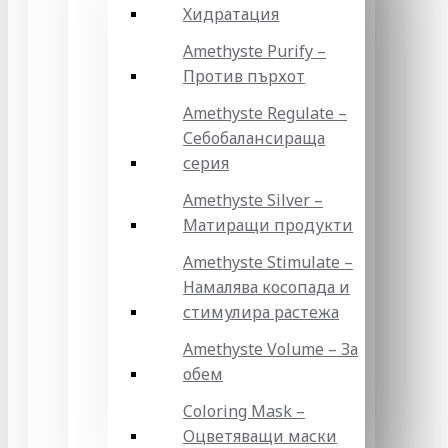
Хидратация
Amethyste Purify –
Против пърхот
Amethyste Regulate –
Себобалансираща
серия
Amethyste Silver –
Матиращи продукти
Amethyste Stimulate –
Намалява косопада и
стимулира растежа
Amethyste Volume – За
обем
Coloring Mask –
Оцветяващи маски