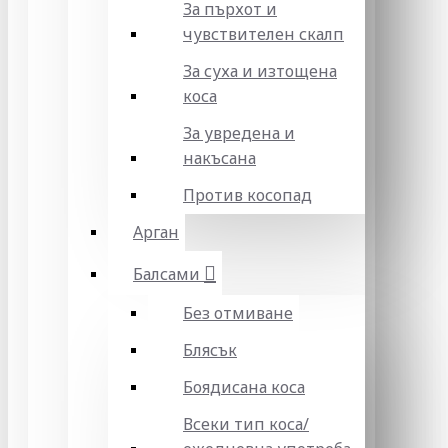
За пърхот и
чувствителен скалп
За суха и изтощена
коса
За увредена и
накъсана
Против косопад
Арган
Балсами
Без отмиване
Блясък
Боядисана коса
Всеки тип коса/