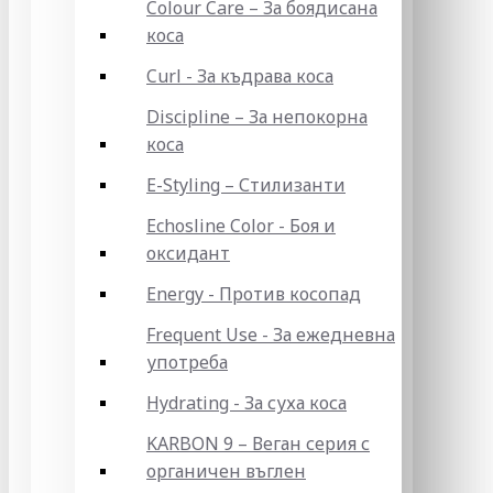
Colour Care – За боядисана
коса
Curl - За къдрава коса
Discipline – За непокорна
коса
E-Styling – Стилизанти
Echosline Color - Боя и
оксидант
Energy - Против косопад
Frequent Use - За ежедневна
употреба
Hydrating - За суха коса
KARBON 9 – Веган серия с
органичен въглен