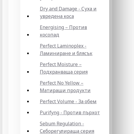
Dry and Damage - Суха и
увредена коса
Energising – Против
косопад
Perfect Laminoplex -
Ламиниране и блясък
Perfect Moisture –
Подхранваща серия
Perfect No Yellow –
Матиращи продукти
Perfect Volume - За обем
Purifyng - Против пърхот
Sebum Regulation -
Себорегулираща серия