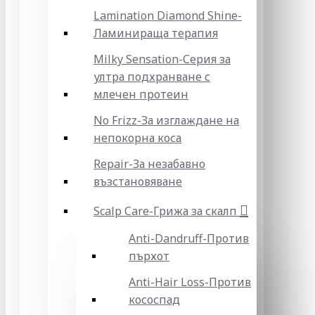
Lamination Diamond Shine-
Ламинираща терапия
Milky Sensation-Серия за
ултра подхранване с
млечен протеин
No Frizz-За изглаждане на
непокорна коса
Repair-За незабавно
възстановяване
Scalp Care-Грижа за скалп
Anti-Dandruff-Против
пърхот
Anti-Hair Loss-Против
кососпад