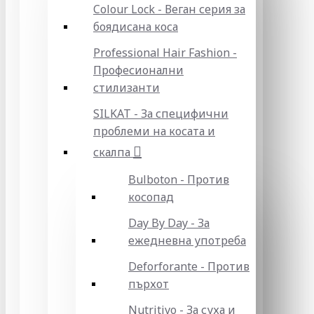
Colour Lock - Веган серия за
боядисана коса
Professional Hair Fashion -
Професионални
стилизанти
SILKAT - За специфични
проблеми на косата и
скалпа
Bulboton - Против
косопад
Day By Day - За
ежедневна употреба
Deforforante - Против
пърхот
Nutritivo - За суха и