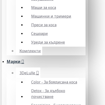
Маши за коса
Машинки и тримери
Преси за коса
Сешоари
Уреди за къдрене
Комплекти
Марки
3DeLuXe
Color - За боядисана коса
Detox - За дълбоко
почистване