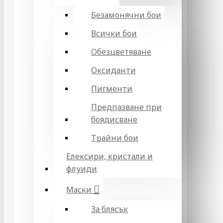
Безамонячни бои
Всички бои
Обезцветяване
Оксиданти
Пигменти
Предпазване при
боядисване
Трайни бои
Елексири, кристали и
флуиди
Маски
За блясък