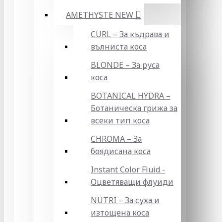
AMETHYSTE NEW
CURL – За къдрава и
вълниста коса
BLONDE – За руса
коса
BOTANICAL HYDRA –
Ботаническа грижа за
всеки тип коса
CHROMA – За
боядисана коса
Instant Color Fluid -
Оцветяващи флуиди
NUTRI – За суха и
изтощена коса