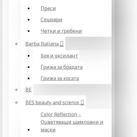
Преси
Сешоари
Четки и гребени
Barba Italiana
Боя и оксидант
Грижа за брадата
Грижа за косата
BE
BES beauty and science
Color Reflection –
Оцветяващи шампоани и
маски