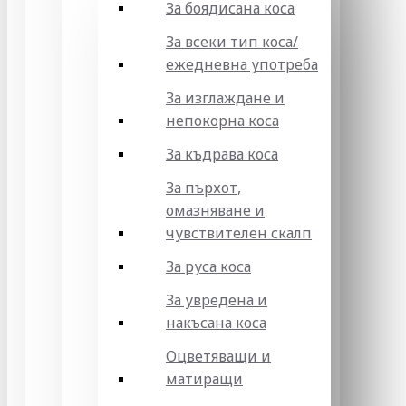
За боядисана коса
За всеки тип коса/
ежедневна употреба
За изглаждане и
непокорна коса
За къдрава коса
За пърхот,
омазняване и
чувствителен скалп
За руса коса
За увредена и
накъсана коса
Оцветяващи и
матиращи