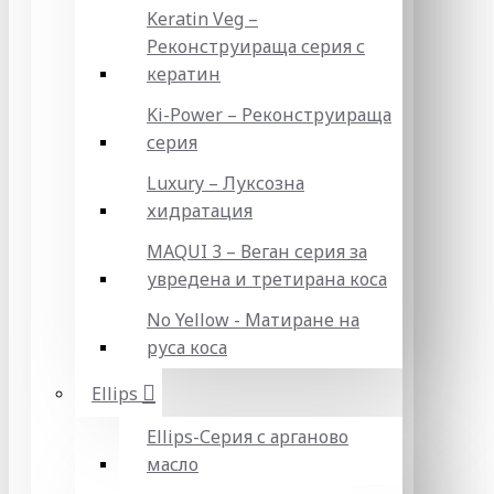
Keratin Veg –
Реконструираща серия с
кератин
Ki-Power – Реконструираща
серия
Luxury – Луксозна
хидратация
MAQUI 3 – Веган серия за
увредена и третирана коса
No Yellow - Матиране на
руса коса
Ellips
Ellips-Серия с арганово
масло