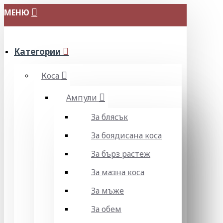
МЕНЮ
Категории
Коса
Ампули
За блясък
За боядисана коса
За бърз растеж
За мазна коса
За мъже
За обем