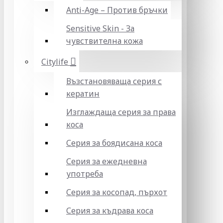
Anti-Age – Против бръчки
Sensitive Skin - За
чувствителна кожа
Citylife
Възстановяваща серия с
кератин
Изглаждаща серия за права
коса
Серия за боядисана коса
Серия за ежедневна
употреба
Серия за косопад, пърхот
Серия за къдрава коса