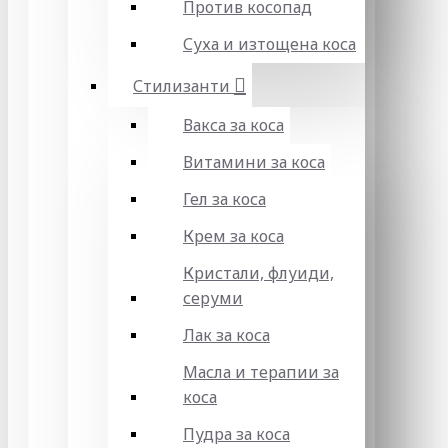
Против косопад
Суха и изтощена коса
Стилизанти
Вакса за коса
Витамини за коса
Гел за коса
Крем за коса
Кристали, флуиди,
серуми
Лак за коса
Масла и терапии за
коса
Пудра за коса