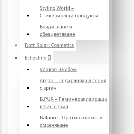
Styling World –
Стилизиращи продукти
Боядисване и
обезцветяване
Dott. Solari Cosmetics
Echosline
Volume-За обем
Argan – Подхранваща серия
с арган
B.PUR – Реминерализираща
веган серия
Balance - Против пърхот и
омазняване