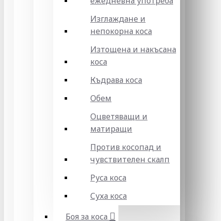
ежедневна употреба
Изглаждане и
непокорна коса
Изтощена и накъсана
коса
Къдрава коса
Обем
Оцветяващи и
матиращи
Против косопад и
чувствителен скалп
Руса коса
Суха коса
Боя за коса