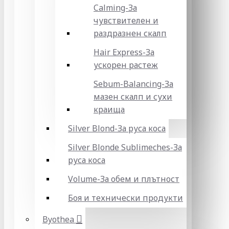
Calming-За
чувствителен и
раздразнен скалп
Hair Express-За
ускорен растеж
Sebum-Balancing-За
мазен скалп и сухи
краища
Silver Blond-За руса коса
Silver Blonde Sublіmeches-За
руса коса
Volume-За обем и плътност
Боя и технически продукти
Byothea