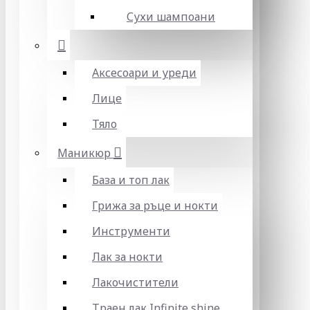
Сухи шампоани
Аксесоари и уреди
Лице
Тяло
Маникюр
База и топ лак
Грижа за ръце и нокти
Инструменти
Лак за нокти
Лакочистители
Траен лак Infinite shine