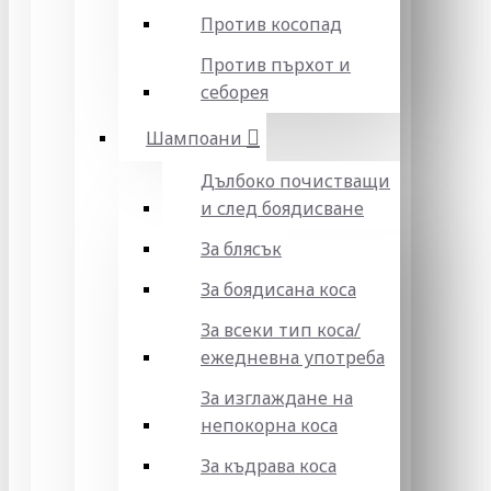
Против косопад
Против пърхот и
себорея
Шампоани
Дълбоко почистващи
и след боядисване
За блясък
За боядисана коса
За всеки тип коса/
ежедневна употреба
За изглаждане на
непокорна коса
За къдрава коса