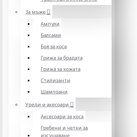
За мъже
Ампули
Балсами
Боя за коса
Грижа за брадата
Грижа за кожата
Стилизанти
Шампоани
Уреди и акесоари
Аксесоари за коса
Гребени и четки за
изсушаване