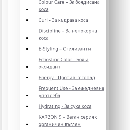
Colour Care – За боядисана
коса
Curl - За къдрава коса
Discipline – За непокорна
коса
E-Styling – Стилизанти
Echosline Color - Боя и
оксидант
Energy - Против косопад
Frequent Use - За ежедневна
употреба
Hydrating - За суха коса
KARBON 9 – Веган серия с
органичен въглен