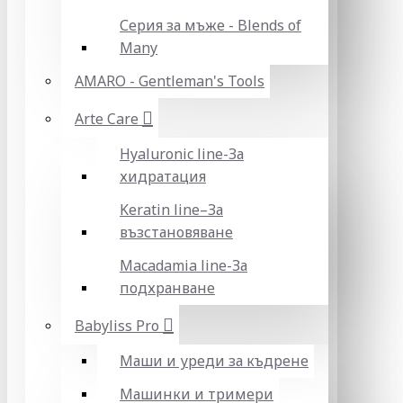
Серия за мъже - Blends of
Many
AMARO - Gentleman's Tools
Arte Care
Hyaluronic line-За
хидратация
Keratin line–За
възстановяване
Macadamia line-За
подхранване
Babyliss Pro
Маши и уреди за къдрене
Машинки и тримери