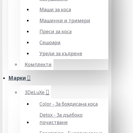
Маши за коса
Машинки и тримери
Преси за коса
Сешоари
Уреди за къдрене
Комплекти
Марки
3DeLuXe
Color - За боядисана коса
Detox - За дълбоко
почистване