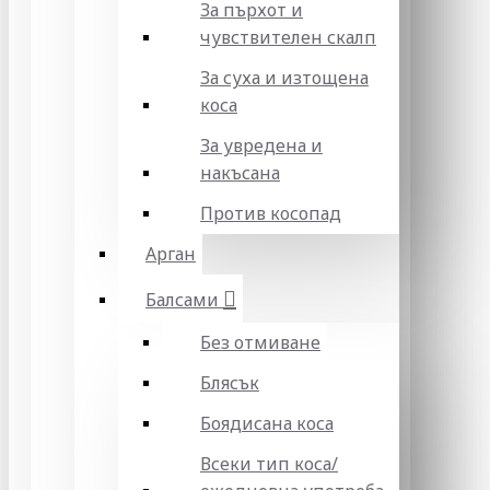
За пърхот и
чувствителен скалп
За суха и изтощена
коса
За увредена и
накъсана
Против косопад
Арган
Балсами
Без отмиване
Блясък
Боядисана коса
Всеки тип коса/