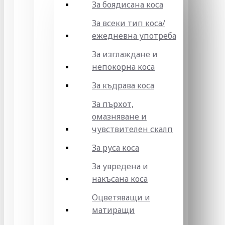
За боядисана коса
За всеки тип коса/
ежедневна употреба
За изглаждане и
непокорна коса
За къдрава коса
За пърхот,
омазняване и
чувствителен скалп
За руса коса
За увредена и
накъсана коса
Оцветяващи и
матиращи