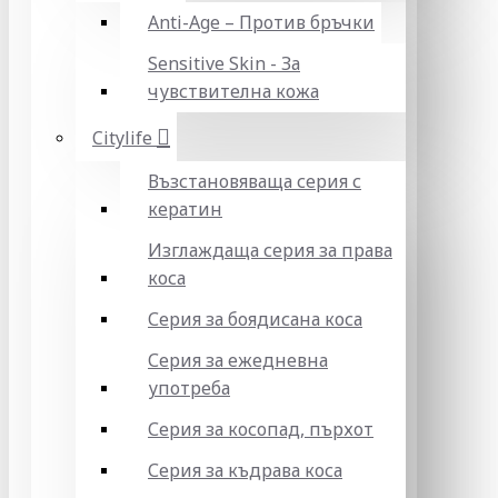
Anti-Age – Против бръчки
Sensitive Skin - За
чувствителна кожа
Citylife
Възстановяваща серия с
кератин
Изглаждаща серия за права
коса
Серия за боядисана коса
Серия за ежедневна
употреба
Серия за косопад, пърхот
Серия за къдрава коса