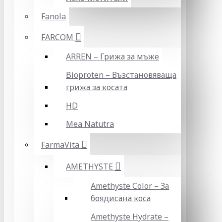
Fanola
FARCOM
ARREN – Грижа за мъже
Bioproten – Възстановяваща
грижа за косата
HD
Mea Natutra
FarmaVita
AMETHYSTE
Amethyste Color – За
боядисана коса
Amethyste Hydrate –