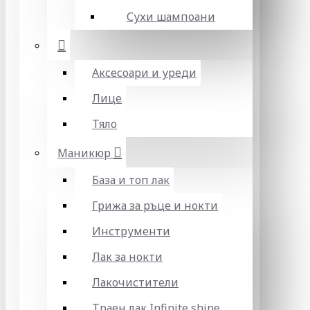
Сухи шампоани
Аксесоари и уреди
Лице
Тяло
Маникюр
База и топ лак
Грижа за ръце и нокти
Инструменти
Лак за нокти
Лакочистители
Траен лак Infinite shine