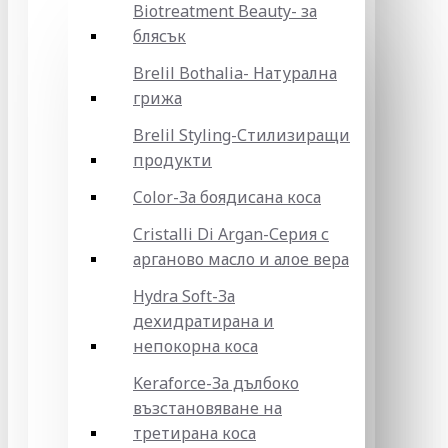
Biotreatment Beauty- за
блясък
Brelil Bothalia- Натурална
грижа
Brelil Styling-Стилизиращи
продукти
Color-За боядисана коса
Cristalli Di Argan-Серия с
арганово масло и алое вера
Hydra Soft-За
дехидратирана и
непокорна коса
Keraforce-За дълбоко
възстановяване на
третирана коса