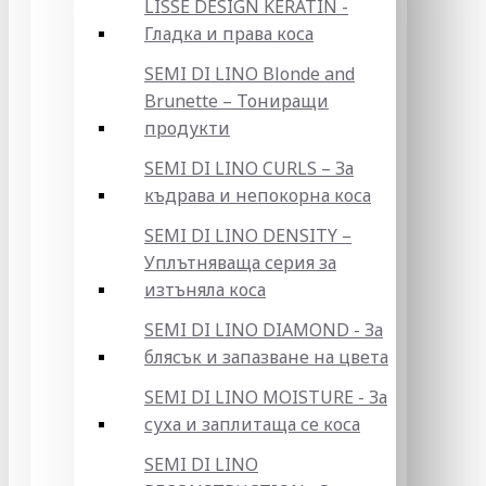
LISSE DESIGN KERATIN -
Гладка и права коса
SEMI DI LINO Blonde and
Brunette – Тониращи
продукти
SEMI DI LINO CURLS – За
къдрава и непокорна коса
SEMI DI LINO DENSITY –
Уплътняваща серия за
изтъняла коса
SEMI DI LINO DIAMOND - За
блясък и запазване на цвета
SEMI DI LINO MOISTURE - За
суха и заплитаща се коса
SEMI DI LINO