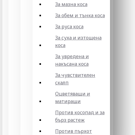
За мазна коса
За обем и тънка коса
За руса коса
За суха и изтощена
коса
За увредена и
накъсана коса
За чувствителен
скалп
Оцветяващи и
матиращи
Против косопад и за
бърз растеж
Против пърхот