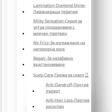
Lamination Diamond Shine-
Ламинираща терапия
Milky Sensation-Серия за
ултра подхранване с
млечен протеин
No Frizz-За изглаждане на
непокорна коса
Repair-За незабавно
възстановяване
Scalp Care-Грижа за скалп
Anti-Dandruff-Против
пърхот
Anti-Hair Loss-Против
кососпад