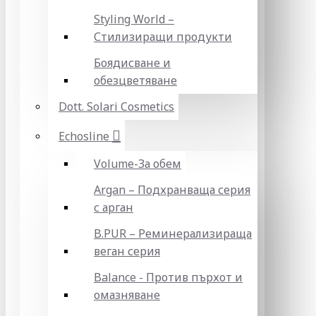
Styling World –
Стилизиращи продукти
Боядисване и
обезцветяване
Dott. Solari Cosmetics
Echosline
Volume-За обем
Argan – Подхранваща серия
с арган
B.PUR – Реминерализираща
веган серия
Balance - Против пърхот и
омазняване