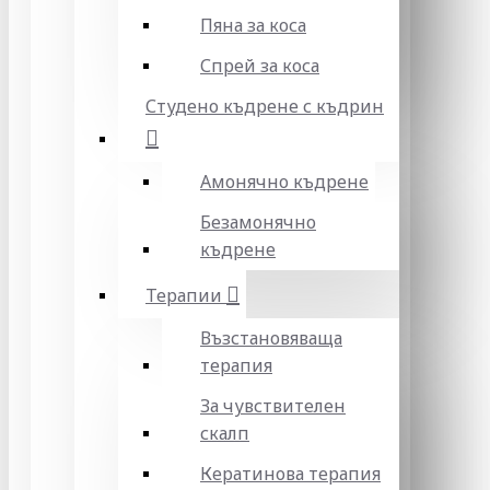
Пяна за коса
Спрей за коса
Студено къдрене с къдрин
Амонячно къдрене
Безамонячно
къдрене
Терапии
Възстановяваща
терапия
За чувствителен
скалп
Кератинова терапия