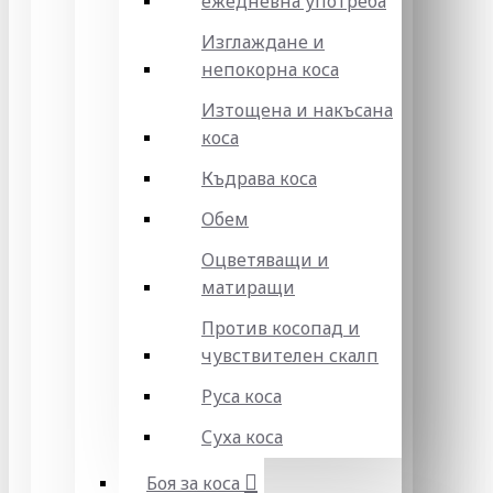
ежедневна употреба
Изглаждане и
непокорна коса
Изтощена и накъсана
коса
Къдрава коса
Обем
Оцветяващи и
матиращи
Против косопад и
чувствителен скалп
Руса коса
Суха коса
Боя за коса