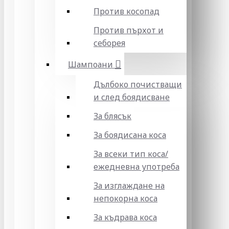
Против косопад
Против пърхот и
себорея
Шампоани
Дълбоко почистващи
и след боядисване
За блясък
За боядисана коса
За всеки тип коса/
ежедневна употреба
За изглаждане на
непокорна коса
За къдрава коса