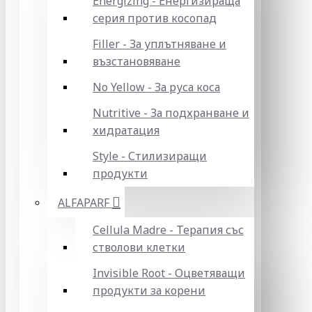
Energizing - Енергизираща
серия против косопад
Filler - За уплътняване и
възстановяване
No Yellow - За руса коса
Nutritive - За подхранване и
хидратация
Style - Стилизиращи
продукти
ALFAPARF
Cellula Madre - Терапия със
стволови клетки
Invisible Root - Оцветяващи
продукти за корени