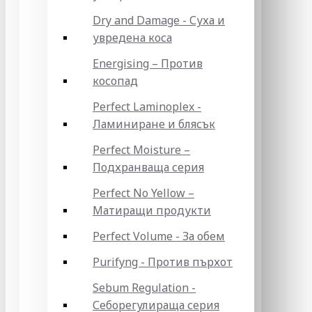
Dry and Damage - Суха и
увредена коса
Energising – Против
косопад
Perfect Laminoplex -
Ламиниране и блясък
Perfect Moisture –
Подхранваща серия
Perfect No Yellow –
Матиращи продукти
Perfect Volume - За обем
Purifyng - Против пърхот
Sebum Regulation -
Себорегулираща серия