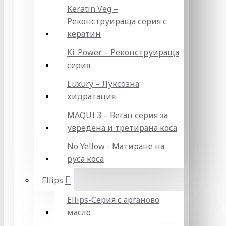
Keratin Veg –
Реконструираща серия с
кератин
Ki-Power – Реконструираща
серия
Luxury – Луксозна
хидратация
MAQUI 3 – Веган серия за
увредена и третирана коса
No Yellow - Матиране на
руса коса
Ellips
Ellips-Серия с арганово
масло