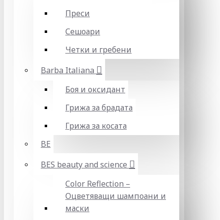
Преси
Сешоари
Четки и гребени
Barba Italiana
Боя и оксидант
Грижа за брадата
Грижа за косата
BE
BES beauty and science
Color Reflection –
Оцветяващи шампоани и
маски