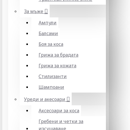
За мъже
Ампули
Балсами
Боя за коса
Грижа за брадата
Грижа за кожата
Стилизанти
Шампоани
Уреди и акесоари
Аксесоари за коса
Гребени и четки за
изсушаване