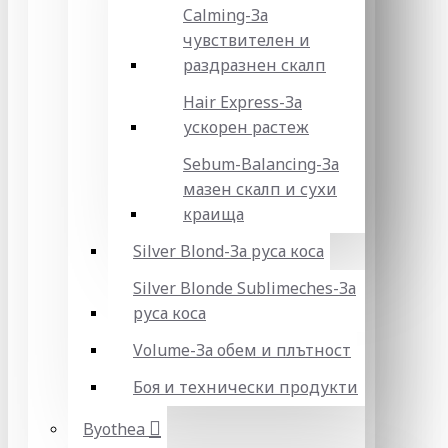
Calming-За
чувствителен и
раздразнен скалп
Hair Express-За
ускорен растеж
Sebum-Balancing-За
мазен скалп и сухи
краища
Silver Blond-За руса коса
Silver Blonde Sublіmeches-За
руса коса
Volume-За обем и плътност
Боя и технически продукти
Byothea