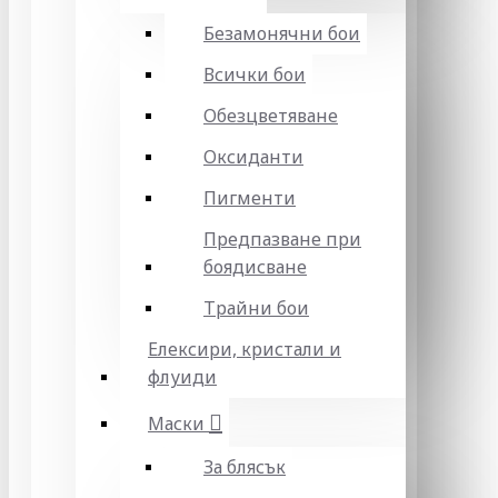
Безамонячни бои
Всички бои
Обезцветяване
Оксиданти
Пигменти
Предпазване при
боядисване
Трайни бои
Елексири, кристали и
флуиди
Маски
За блясък