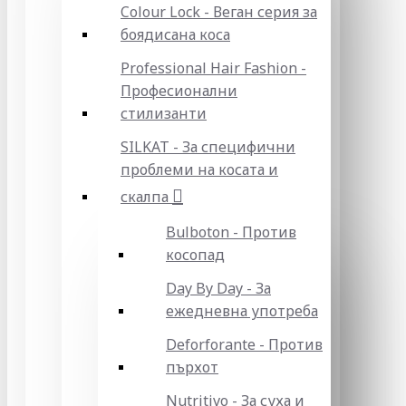
Colour Lock - Веган серия за
боядисана коса
Professional Hair Fashion -
Професионални
стилизанти
SILKAT - За специфични
проблеми на косата и
скалпа
Bulboton - Против
косопад
Day By Day - За
ежедневна употреба
Deforforante - Против
пърхот
Nutritivo - За суха и