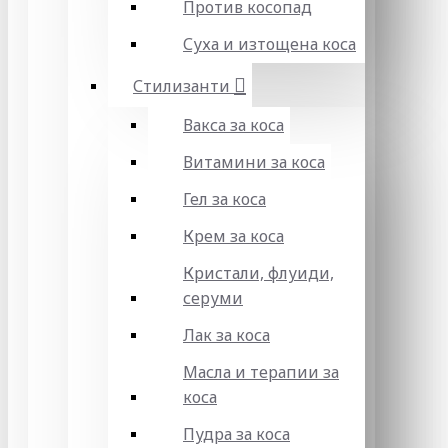
Против косопад
Суха и изтощена коса
Стилизанти
Вакса за коса
Витамини за коса
Гел за коса
Крем за коса
Кристали, флуиди,
серуми
Лак за коса
Масла и терапии за
коса
Пудра за коса