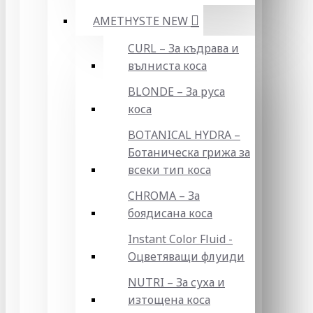
AMETHYSTE NEW
CURL – За къдрава и
вълниста коса
BLONDE – За руса
коса
BOTANICAL HYDRA –
Ботаническа грижа за
всеки тип коса
CHROMA – За
боядисана коса
Instant Color Fluid -
Оцветяващи флуиди
NUTRI – За суха и
изтощена коса