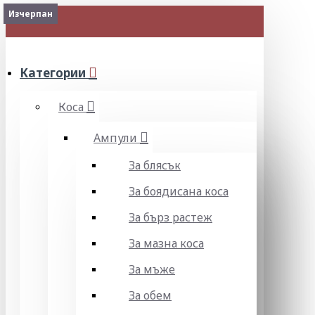
Изчерпан
Изчерпан
МЕНЮ
Категории
Коса
Ампули
За блясък
За боядисана коса
За бърз растеж
За мазна коса
За мъже
За обем