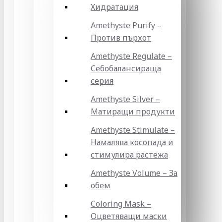
Хидратация
Amethyste Purify –
Против пърхот
Amethyste Regulate –
Себобалансираща
серия
Amethyste Silver –
Матиращи продукти
Amethyste Stimulate –
Намалява косопада и
стимулира растежа
Amethyste Volume – За
обем
Coloring Mask –
Оцветяващи маски