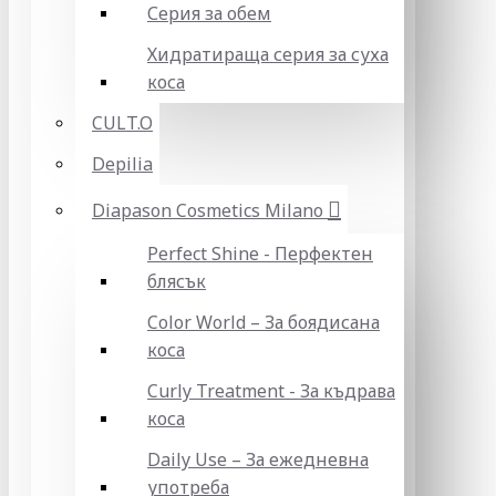
Серия за обем
Хидратираща серия за суха
коса
CULT.O
Depilia
Diapason Cosmetics Milano
Perfect Shine - Перфектен
блясък
Color World – За боядисана
коса
Curly Treatment - За къдрава
коса
Daily Use – За ежедневна
употреба