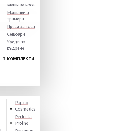
Маши за коса
Машинки и
тримери
Преси за коса
Сешоари
Уреди за
къдрене
КОМПЛЕКТИ
Papino
Cosmetics
Perfecta
Proline
N
Pettenon