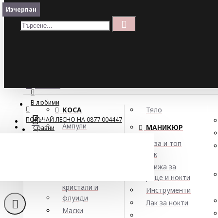
Меню
Изчерпан
Изчерпан
Кошница
Menu
ПОРЪЧАЙ ЛЕСНО НА 0877 004447
МЕНЮ
В любими
КОСА
Тяло
ПОРЪЧАЙ ЛЕСНО НА 0877 004447
Ампули
МАНИКЮР
Сравни
Арган
База и топ
Балсами
лак
Боя за коса
Грижа за
Елексири,
ръце и нокти
кристали и
Инструменти
флуиди
Лак за нокти
Маски