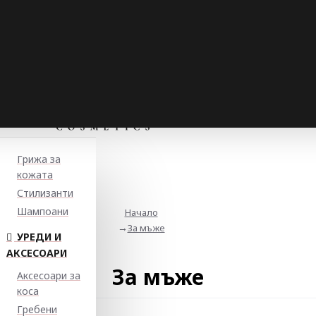
Грижа за
кожата
Стилизанти
Шампоани
Начало
За мъже
УРЕДИ И
АКСЕСОАРИ
За мъже
Аксесоари за
коса
Гребени