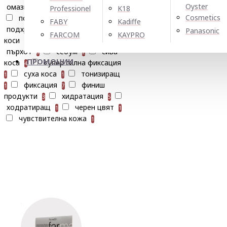
Oyster
омазняване
омекотява
Professionel
K18
6
1
Cosmetics
подхранва
1
FABY
Kadiffe
подхранване
посивели
Panasonic
3
FARCOM
KAYPRO
коси
почистващ
1
1
пърхот
себум
сива
6
2
ПРОМОЦИИ
коса
супер силна фиксация
4
суха коса
тонизиращ
1
1
фиксация
финиш
1
7
продукти
хидратация
3
5
ходратиращ
черен цвят
1
1
чувствителна кожа
1