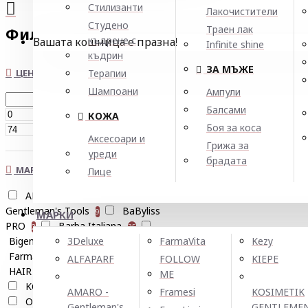
Стилизанти
Лакочистители
Студено
Траен лак
Филтър
Нулирай
къдрене с
Вашата кошница е празна!
Infinite shine
къдрин
ЗА МЪЖЕ
ЦЕНА
Терапии
Шампоани
Ампули
Балсами
€
КОЖА
Боя за коса
€
Аксесоари и
Грижа за
уреди
брадата
МАРКИ
Лице
ALFAPARF
AMARO-
7
Gentleman's Tools
BaByliss
9
МАРКИ
PRO
Barba Italiana
2
35
Bigen
FARCOM
3Deluxe
FarmaVita
Kezy
2
26
FarmaVita
Framesi
4
3
ALFAPARF
FOLLOW
KIEPE
HAIR COMPANY
Insight
10
5
ME
KOSIMETIK GENTLEMEN
13
AMARO -
Framesi
KOSIMETIK
OWAY
Roverhair
8
5
Gentleman's
GENTLEME