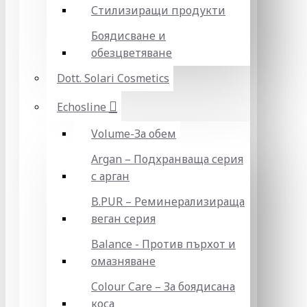
Стилизиращи продукти
Боядисване и
обезцветяване
Dott. Solari Cosmetics
Echosline
Volume-За обем
Argan – Подхранваща серия
с арган
B.PUR – Реминерализираща
веган серия
Balance - Против пърхот и
омазняване
Colour Care – За боядисана
коса