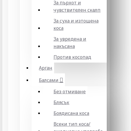
За пърхот и
чувствителен скалп
За суха и изтощена
коса
За увредена и
накъсана
Против косопад
Арган
Балсами
Без отмиване
Блясък
Боядисана коса
Всеки тип коса/