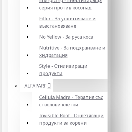
Energizing - Енергизираща
серия против косопад
Filler - За уплътняване и
възстановяване
No Yellow - За руса коса
Nutritive - За подхранване и
хидратация
Style - Стилизиращи
продукти
ALFAPARF
Cellula Madre - Терапия със
стволови клетки
Invisible Root - Оцветяващи
продукти за корени