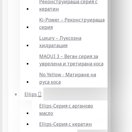
Реконструираща серия с
кератин
Ki-Power – Реконструираща
серия
Luxury – Луксозна
хидратация
MAQUI 3 – Веган серия за
увредена и третирана коса
No Yellow - Матиране на
руса коса
Ellips
Ellips-Серия с арганово
масло
Ellips-Серия с кератин