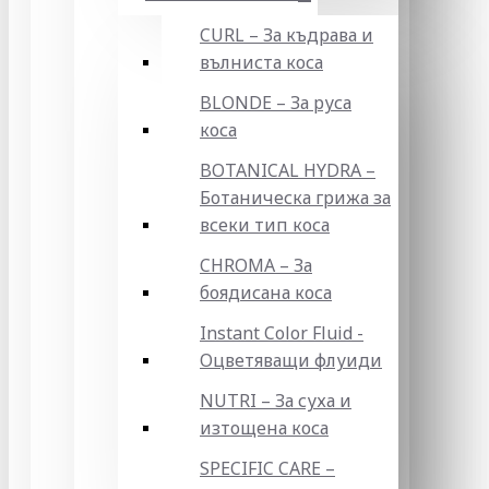
CURL – За къдрава и
вълниста коса
BLONDE – За руса
коса
BOTANICAL HYDRA –
Ботаническа грижа за
всеки тип коса
CHROMA – За
боядисана коса
Instant Color Fluid -
Оцветяващи флуиди
NUTRI – За суха и
изтощена коса
SPECIFIC CARE –