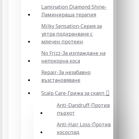
Lamination Diamond Shine-
Ламинираща терапия
Milky Sensation-Серия за
ултра подхранване с
млечен протеин
No Frizz-За изглаждане на
непокорна коса
Repair-За незабавно
възстановяване
Scalp Care-Грижа за скалп
Anti-Dandruff-Против
пърхот
Anti-Hair Loss-Против
кососпад