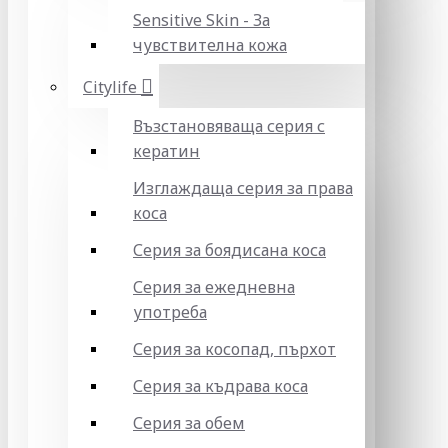
Sensitive Skin - За
чувствителна кожа
Citylife
Възстановяваща серия с
кератин
Изглаждаща серия за права
коса
Серия за боядисана коса
Серия за ежедневна
употреба
Серия за косопад, пърхот
Серия за къдрава коса
Серия за обем