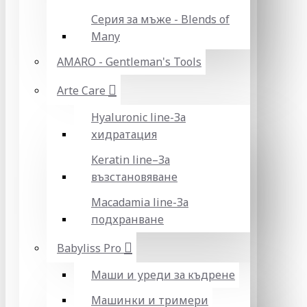
Серия за мъже - Blends of
Many
AMARO - Gentleman's Tools
Arte Care
Hyaluronic line-За
хидратация
Keratin line–За
възстановяване
Macadamia line-За
подхранване
Babyliss Pro
Маши и уреди за къдрене
Машинки и тримери