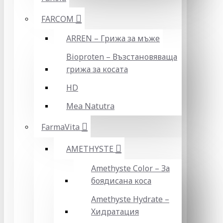
FARCOM
ARREN – Грижа за мъже
Bioproten – Възстановяваща
грижа за косата
HD
Mea Natutra
FarmaVita
AMETHYSTE
Amethyste Color – За
боядисана коса
Amethyste Hydrate –
Хидратация