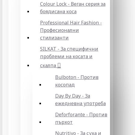
Colour Lock - Веган серия за
боядисана коса
Professional Hair Fashion -
Професионални
стилизанти
SILKAT - За специфични
проблеми на косата и
скалпа
Bulboton - Против
косопад
Day By Day - За
ежедневна употреба
Deforforante - Против
пърхот
Nutritivo - За суха и