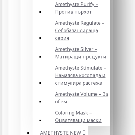
Amethyste Purify –
Против пърхот
Amethyste Regulate –
Себобалансираща
серия
Amethyste Silver –
Матиращи продукти
Amethyste Stimulate –
Намалява косопада и
стимулира растежа
Amethyste Volume – За
обем
Coloring Mask –
Оцветяващи маски
AMETHYSTE NEW