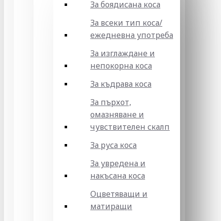
За боядисана коса
За всеки тип коса/
ежедневна употреба
За изглаждане и
непокорна коса
За къдрава коса
За пърхот,
омазняване и
чувствителен скалп
За руса коса
За увредена и
накъсана коса
Оцветяващи и
матиращи