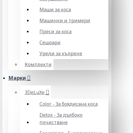
Маши за коса
Машинки и тримери
Преси за коса
Сешоари
Уреди за къдрене
Комплекти
Марки
3DeLuXe
Color - За боядисана коса
Detox - За дълбоко
почистване