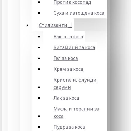
Против косопад
Суха и изтощена коса
Стилизанти
Вакса за коса
Витамини за коса
Гел за коса
Крем за коса
Кристали, флуиди,
серуми
Лак за коса
Масла и терапии за
коса
Пудра за коса