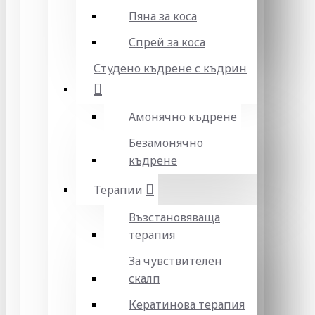
Пяна за коса
Спрей за коса
Студено къдрене с къдрин
Амонячно къдрене
Безамонячно
къдрене
Терапии
Възстановяваща
терапия
За чувствителен
скалп
Кератинова терапия