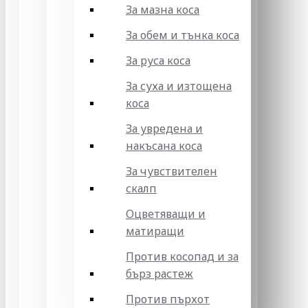
За мазна коса
За обем и тънка коса
За руса коса
За суха и изтощена
коса
За увредена и
накъсана коса
За чувствителен
скалп
Оцветяващи и
матиращи
Против косопад и за
бърз растеж
Против пърхот