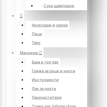
Сухи шампоани
Аксесоари и уреди
Лице
Тяло
Маникюр
База и топ лак
Грижа за ръце и нокти
Инструменти
Лак за нокти
Лакочистители
Траен лак Infinite shine