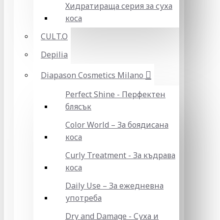
Хидратираща серия за суха
коса
CULT.O
Depilia
Diapason Cosmetics Milano
Perfect Shine - Перфектен
блясък
Color World – За боядисана
коса
Curly Treatment - За къдрава
коса
Daily Use – За ежедневна
употреба
Dry and Damage - Суха и