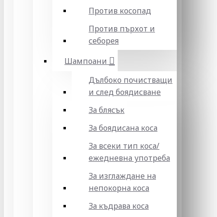
Против косопад
Против пърхот и
себорея
Шампоани
Дълбоко почистващи
и след боядисване
За блясък
За боядисана коса
За всеки тип коса/
ежедневна употреба
За изглаждане на
непокорна коса
За къдрава коса