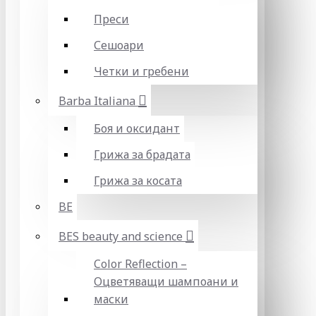
Преси
Сешоари
Четки и гребени
Barba Italiana
Боя и оксидант
Грижа за брадата
Грижа за косата
BE
BES beauty and science
Color Reflection –
Оцветяващи шампоани и
маски