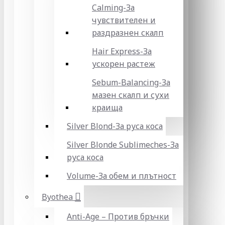
Calming-За
чувствителен и
раздразнен скалп
Hair Express-За
ускорен растеж
Sebum-Balancing-За
мазен скалп и сухи
краища
Silver Blond-За руса коса
Silver Blonde Sublіmeches-За
руса коса
Volume-За обем и плътност
Byothea
Anti-Age – Против бръчки