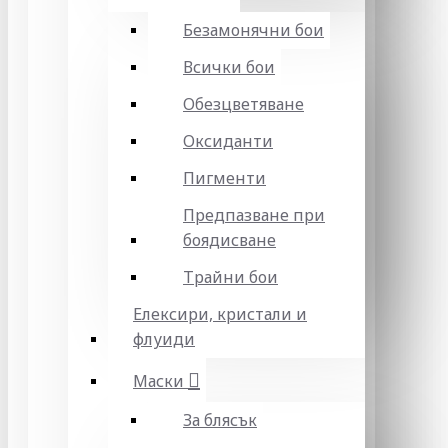
Безамонячни бои
Всички бои
Обезцветяване
Оксиданти
Пигменти
Предпазване при
боядисване
Трайни бои
Елексири, кристали и
флуиди
Маски
За блясък