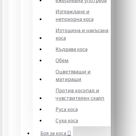
ежедневна употреба
Изглаждане и
непокорна коса
Изтощена и накъсана
коса
Къдрава коса
Обем
Оцветяващи и
матиращи
Против косопад и
чувствителен скалп
Руса коса
Суха коса
Боя за коса