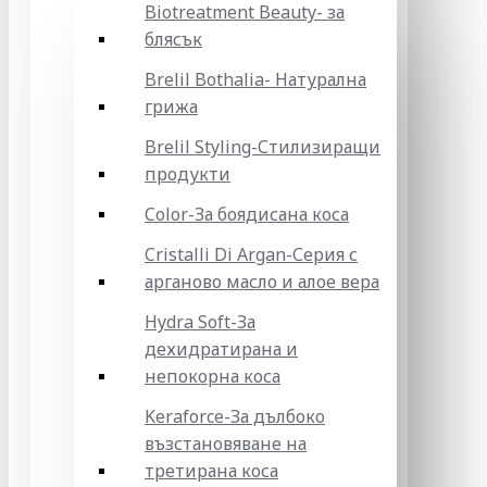
Biotreatment Beauty- за
блясък
Brelil Bothalia- Натурална
грижа
Brelil Styling-Стилизиращи
продукти
Color-За боядисана коса
Cristalli Di Argan-Серия с
арганово масло и алое вера
Hydra Soft-За
дехидратирана и
непокорна коса
Keraforce-За дълбоко
възстановяване на
третирана коса