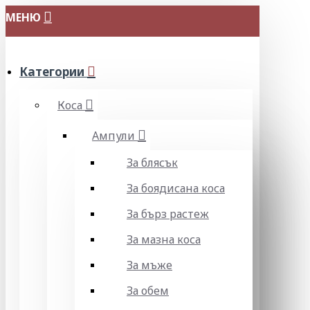
МЕНЮ
Категории
Коса
Ампули
За блясък
За боядисана коса
За бърз растеж
За мазна коса
За мъже
За обем