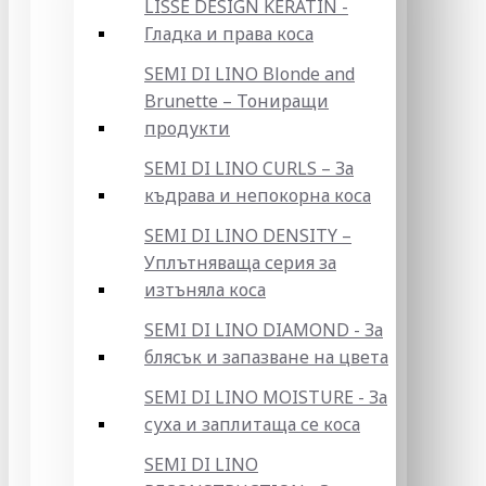
LISSE DESIGN KERATIN -
Гладка и права коса
SEMI DI LINO Blonde and
Brunette – Тониращи
продукти
SEMI DI LINO CURLS – За
къдрава и непокорна коса
SEMI DI LINO DENSITY –
Уплътняваща серия за
изтъняла коса
SEMI DI LINO DIAMOND - За
блясък и запазване на цвета
SEMI DI LINO MOISTURE - За
суха и заплитаща се коса
SEMI DI LINO