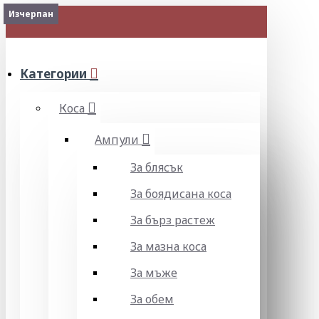
Изчерпан
МЕНЮ
Категории
Коса
Ампули
За блясък
За боядисана коса
За бърз растеж
За мазна коса
За мъже
За обем