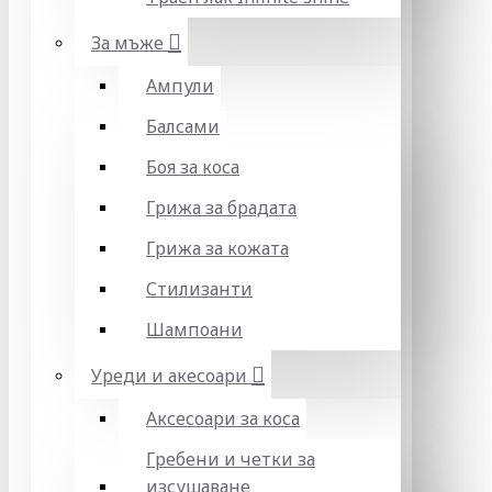
За мъже
Ампули
Балсами
Боя за коса
Грижа за брадата
Грижа за кожата
Стилизанти
Шампоани
Уреди и акесоари
Аксесоари за коса
Гребени и четки за
изсушаване