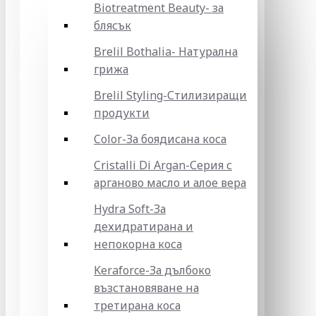
Biotreatment Beauty- за
блясък
Brelil Bothalia- Натурална
грижа
Brelil Styling-Стилизиращи
продукти
Color-За боядисана коса
Cristalli Di Argan-Серия с
арганово масло и алое вера
Hydra Soft-За
дехидратирана и
непокорна коса
Keraforce-За дълбоко
възстановяване на
третирана коса