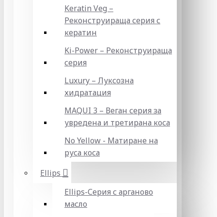
Keratin Veg –
Реконструираща серия с
кератин
Ki-Power – Реконструираща
серия
Luxury – Луксозна
хидратация
MAQUI 3 – Веган серия за
увредена и третирана коса
No Yellow - Матиране на
руса коса
Ellips
Ellips-Серия с арганово
масло