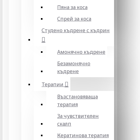
Пяна за коса
Спрей за коса
Студено къдрене с къдрин
Амонячно къдрене
Безамонячно
къдрене
Терапии
Възстановяваща
терапия
За чувствителен
скалп
Кератинова терапия