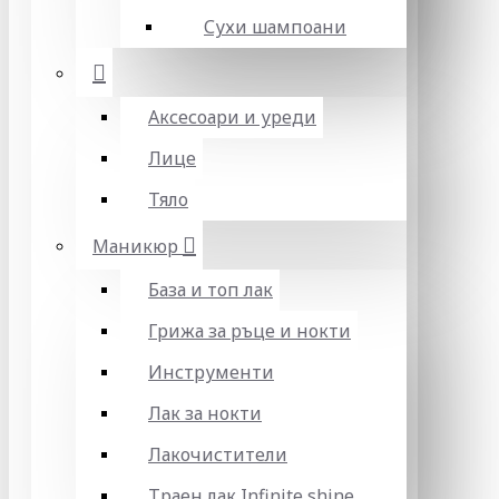
Сухи шампоани
Аксесоари и уреди
Лице
Тяло
Маникюр
База и топ лак
Грижа за ръце и нокти
Инструменти
Лак за нокти
Лакочистители
Траен лак Infinite shine