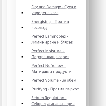
Dry and Damage - Суха и
увредена коса
Energising – Против
косопад
Perfect Laminoplex -
Ламиниране и блясък
Perfect Moisture –
Подхранваща серия
Perfect No Yellow –
Матиращи продукти
Perfect Volume - За обем
Purifyng - Против пърхот
Sebum Regulation -
Себорегулираща серия