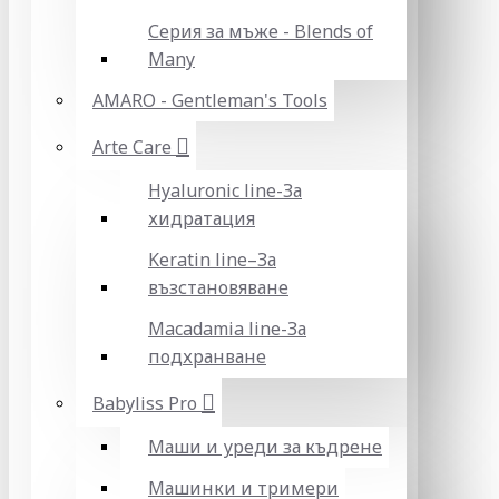
Серия за мъже - Blends of
Many
AMARO - Gentleman's Tools
Arte Care
Hyaluronic line-За
хидратация
Keratin line–За
възстановяване
Macadamia line-За
подхранване
Babyliss Pro
Маши и уреди за къдрене
Машинки и тримери