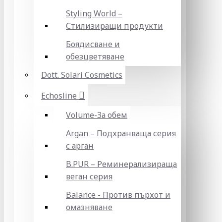
Styling World –
Стилизиращи продукти
Боядисване и
обезцветяване
Dott. Solari Cosmetics
Echosline
Volume-За обем
Argan – Подхранваща серия
с арган
B.PUR – Реминерализираща
веган серия
Balance - Против пърхот и
омазняване