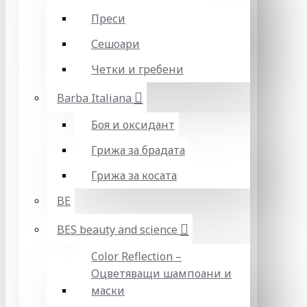
Преси
Сешоари
Четки и гребени
Barba Italiana
Боя и оксидант
Грижа за брадата
Грижа за косата
BE
BES beauty and science
Color Reflection –
Оцветяващи шампоани и
маски