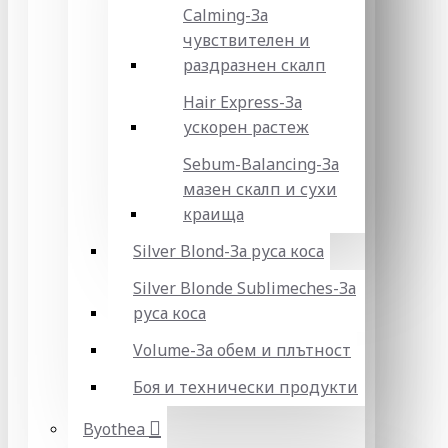
Calming-За
чувствителен и
раздразнен скалп
Hair Express-За
ускорен растеж
Sebum-Balancing-За
мазен скалп и сухи
краища
Silver Blond-За руса коса
Silver Blonde Sublіmeches-За
руса коса
Volume-За обем и плътност
Боя и технически продукти
Byothea