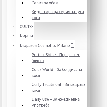
Серия за обем
Хидратираща серия за суха
коса
CULT.O
Depilia
Diapason Cosmetics Milano
Perfect Shine - Перфектен
блясък
Color World – За боядисана
коса
Curly Treatment - За къдрава
коса
Daily Use – За ежедневна
употреба