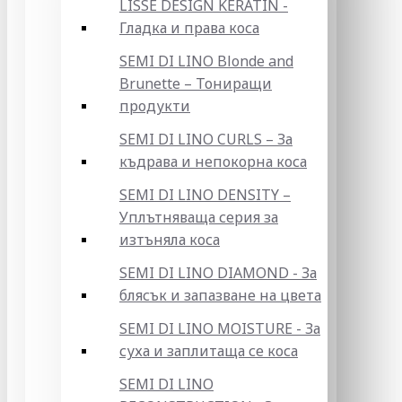
LISSE DESIGN KERATIN -
Гладка и права коса
SEMI DI LINO Blonde and
Brunette – Тониращи
продукти
SEMI DI LINO CURLS – За
къдрава и непокорна коса
SEMI DI LINO DENSITY –
Уплътняваща серия за
изтъняла коса
SEMI DI LINO DIAMOND - За
блясък и запазване на цвета
SEMI DI LINO MOISTURE - За
суха и заплитаща се коса
SEMI DI LINO