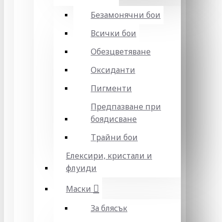
Безамонячни бои
Всички бои
Обезцветяване
Оксиданти
Пигменти
Предпазване при
боядисване
Трайни бои
Елексири, кристали и
флуиди
Маски
За блясък