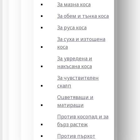
За мазна коса
За обем и тънка коса
За руса коса
За суха и изтощена
коса
За увредена и
накъсана коса
За чувствителен
скалп
Оцветяващи и
матиращи
Против косопад и за
бърз растеж
Против пърхот