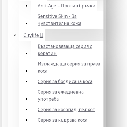
Anti-Age – Против бръчки
Sensitive Skin - За
чувствителна кожа
Citylife
Възстановяваща серия с
кератин
Изглаждаща серия за права
коса
Серия за боядисана коса
Серия за ежедневна
употреба
Серия за косопад, пърхот
Серия за къдрава коса