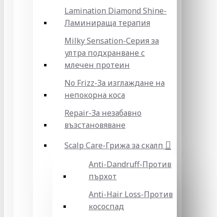
Lamination Diamond Shine-
Ламинираща терапия
Milky Sensation-Серия за
ултра подхранване с
млечен протеин
No Frizz-За изглаждане на
непокорна коса
Repair-За незабавно
възстановяване
Scalp Care-Грижа за скалп
Anti-Dandruff-Против
пърхот
Anti-Hair Loss-Против
кососпад