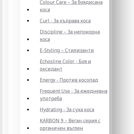
Colour Care – За боядисана
коса
Curl - За къдрава коса
Discipline – За непокорна
коса
E-Styling – Стилизанти
Echosline Color - Боя и
оксидант
Energy - Против косопад
Frequent Use - За ежедневна
употреба
Hydrating - За суха коса
KARBON 9 – Веган серия с
органичен въглен