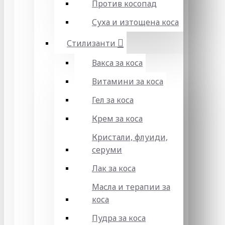
Против косопад
Суха и изтощена коса
Стилизанти
Вакса за коса
Витамини за коса
Гел за коса
Крем за коса
Кристали, флуиди,
серуми
Лак за коса
Масла и терапии за
коса
Пудра за коса