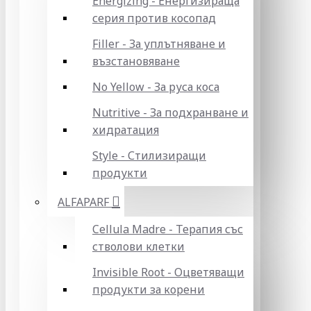
Energizing - Енергизираща
серия против косопад
Filler - За уплътняване и
възстановяване
No Yellow - За руса коса
Nutritive - За подхранване и
хидратация
Style - Стилизиращи
продукти
ALFAPARF
Cellula Madre - Терапия със
стволови клетки
Invisible Root - Оцветяващи
продукти за корени