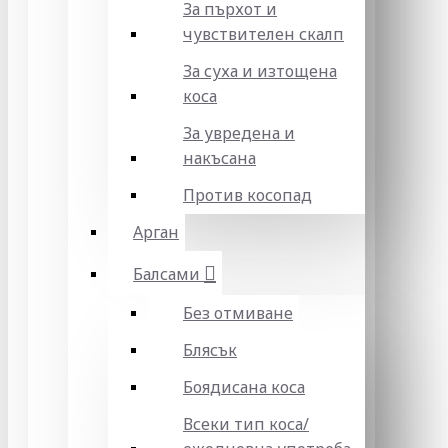
За пърхот и
чувствителен скалп
За суха и изтощена
коса
За увредена и
накъсана
Против косопад
Арган
Балсами
Без отмиване
Блясък
Боядисана коса
Всеки тип коса/