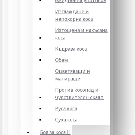
ежедневна употреба
Изглаждане и
непокорна коса
Изтощена и накъсана
коса
Къдрава коса
Обем
Оцветяващи и
матиращи
Против косопад и
чувствителен скалп
Руса коса
Суха коса
Боя за коса