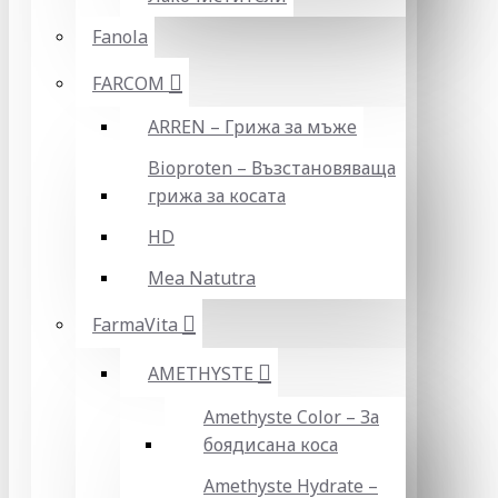
Fanola
FARCOM
ARREN – Грижа за мъже
Bioproten – Възстановяваща
грижа за косата
HD
Mea Natutra
FarmaVita
AMETHYSTE
Amethyste Color – За
боядисана коса
Amethyste Hydrate –