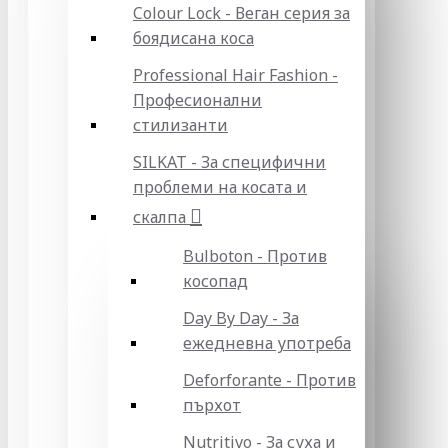
Colour Lock - Веган серия за
боядисана коса
Professional Hair Fashion -
Професионални
стилизанти
SILKAT - За специфични
проблеми на косата и
скалпа
Bulboton - Против
косопад
Day By Day - За
ежедневна употреба
Deforforante - Против
пърхот
Nutritivo - За суха и