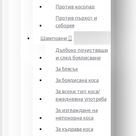
Против косопад
Против пърхот и
себорея
Шампоани
Дълбоко почистващи
и след боядисване
За блясък
За боядисана коса
За всеки тип коса/
ежедневна употреба
За изглаждане на
непокорна коса
За къдрава коса