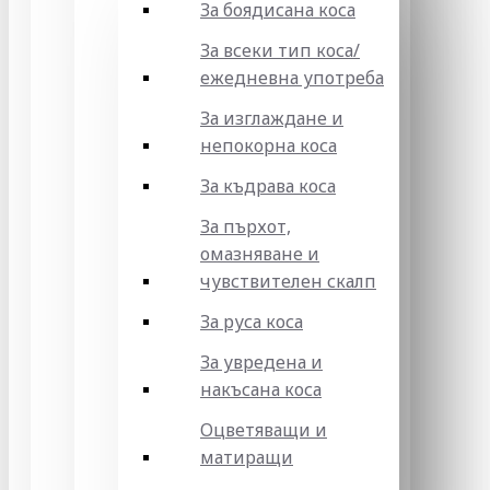
За боядисана коса
За всеки тип коса/
ежедневна употреба
За изглаждане и
непокорна коса
За къдрава коса
За пърхот,
омазняване и
чувствителен скалп
За руса коса
За увредена и
накъсана коса
Оцветяващи и
матиращи