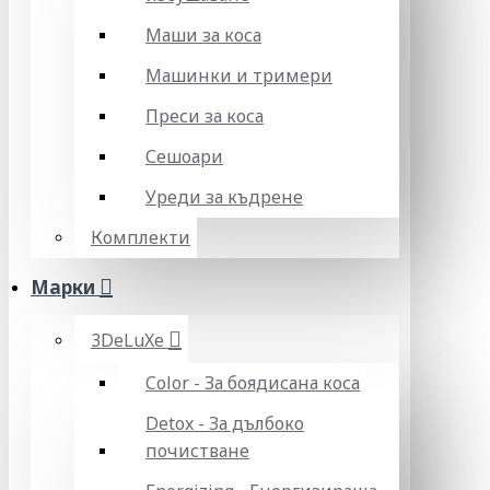
Маши за коса
Машинки и тримери
Преси за коса
Сешоари
Уреди за къдрене
Комплекти
Марки
3DeLuXe
Color - За боядисана коса
Detox - За дълбоко
почистване