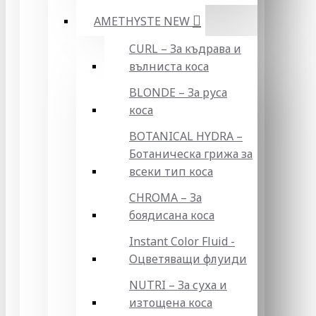
AMETHYSTE NEW
CURL – За къдрава и
вълниста коса
BLONDE – За руса
коса
BOTANICAL HYDRA –
Ботаническа грижа за
всеки тип коса
CHROMA – За
боядисана коса
Instant Color Fluid -
Оцветяващи флуиди
NUTRI – За суха и
изтощена коса