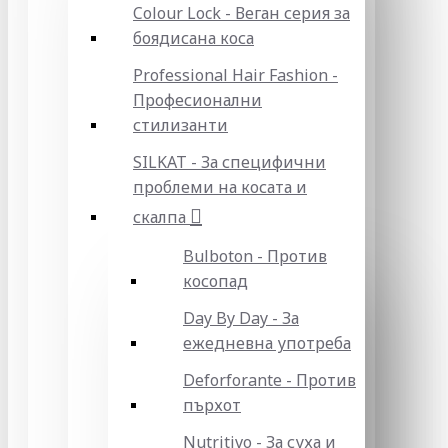
Colour Lock - Веган серия за
боядисана коса
Professional Hair Fashion -
Професионални
стилизанти
SILKAT - За специфични
проблеми на косата и
скалпа
Bulboton - Против
косопад
Day By Day - За
ежедневна употреба
Deforforante - Против
пърхот
Nutritivo - За суха и