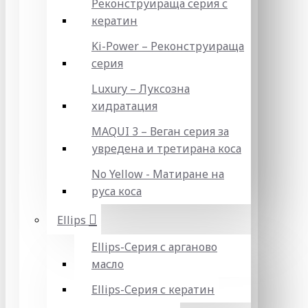
Реконструираща серия с
кератин
Ki-Power – Реконструираща
серия
Luxury – Луксозна
хидратация
MAQUI 3 – Веган серия за
увредена и третирана коса
No Yellow - Матиране на
руса коса
Ellips
Ellips-Серия с арганово
масло
Ellips-Серия с кератин