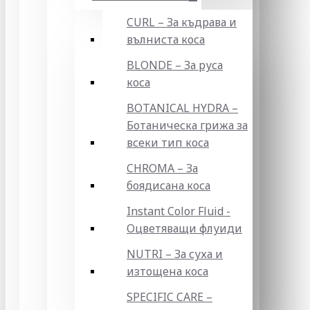
CURL – За къдрава и
вълниста коса
BLONDE – За руса
коса
BOTANICAL HYDRA –
Ботаническа грижа за
всеки тип коса
CHROMA – За
боядисана коса
Instant Color Fluid -
Оцветяващи флуиди
NUTRI – За суха и
изтощена коса
SPECIFIC CARE –