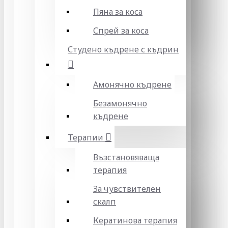
Пяна за коса
Спрей за коса
Студено къдрене с къдрин
Амонячно къдрене
Безамонячно
къдрене
Терапии
Възстановяваща
терапия
За чувствителен
скалп
Кератинова терапия