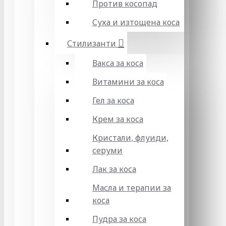
Против косопад
Суха и изтощена коса
Стилизанти
Вакса за коса
Витамини за коса
Гел за коса
Крем за коса
Кристали, флуиди,
серуми
Лак за коса
Масла и терапии за
коса
Пудра за коса