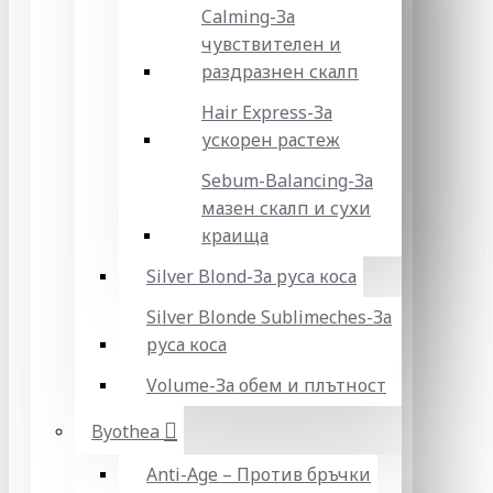
Calming-За
чувствителен и
раздразнен скалп
Hair Express-За
ускорен растеж
Sebum-Balancing-За
мазен скалп и сухи
краища
Silver Blond-За руса коса
Silver Blonde Sublіmeches-За
руса коса
Volume-За обем и плътност
Byothea
Anti-Age – Против бръчки