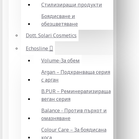
Стилизиращи продукти
Боядисване и
обезцветяване
Dott. Solari Cosmetics
Echosline
Volume-За обем
Argan – Подхранваща серия
с арган
B.PUR – Реминерализираща
веган серия
Balance - Против пърхот и
омазняване
Colour Care – За боядисана
коса