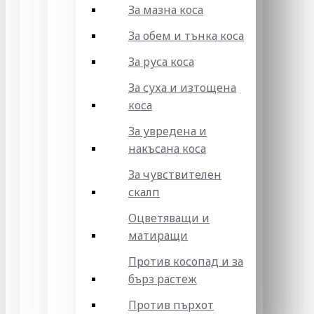
За мазна коса
За обем и тънка коса
За руса коса
За суха и изтощена
коса
За увредена и
накъсана коса
За чувствителен
скалп
Оцветяващи и
матиращи
Против косопад и за
бърз растеж
Против пърхот