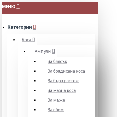
МЕНЮ
Категории
Коса
Ампули
За блясък
За боядисана коса
За бърз растеж
За мазна коса
За мъже
За обем