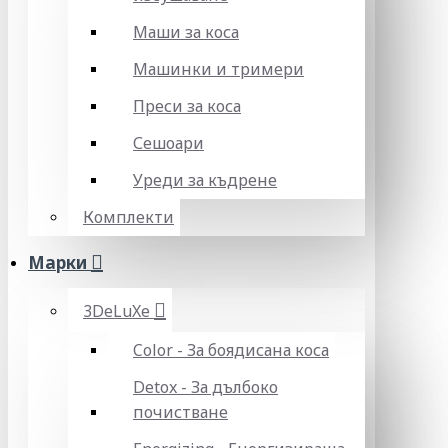
Маши за коса
Машинки и тримери
Преси за коса
Сешоари
Уреди за къдрене
Комплекти
Марки
3DeLuXe
Color - За боядисана коса
Detox - За дълбоко
почистване