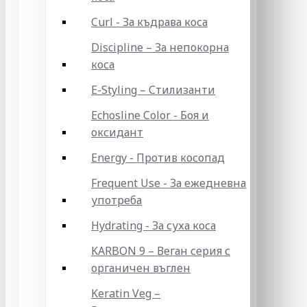
Curl - За къдрава коса
Discipline – За непокорна
коса
E-Styling – Стилизанти
Echosline Color - Боя и
оксидант
Energy - Против косопад
Frequent Use - За ежедневна
употреба
Hydrating - За суха коса
KARBON 9 – Веган серия с
органичен въглен
Keratin Veg –