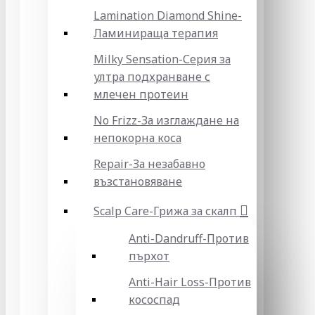
Lamination Diamond Shine-
Ламинираща терапия
Milky Sensation-Серия за
ултра подхранване с
млечен протеин
No Frizz-За изглаждане на
непокорна коса
Repair-За незабавно
възстановяване
Scalp Care-Грижа за скалп
Anti-Dandruff-Против
пърхот
Anti-Hair Loss-Против
кососпад