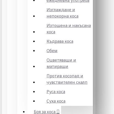
ежедневна употреба
Изглаждане и
непокорна коса
Изтощена и накъсана
коса
Къдрава коса
Обем
Оцветяващи и
матиращи
Против косопад и
чувствителен скалп
Руса коса
Суха коса
Боя за коса