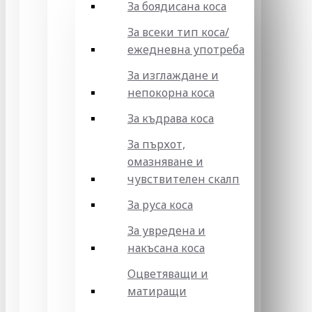
За боядисана коса
За всеки тип коса/
ежедневна употреба
За изглаждане и
непокорна коса
За къдрава коса
За пърхот,
омазняване и
чувствителен скалп
За руса коса
За увредена и
накъсана коса
Оцветяващи и
матиращи