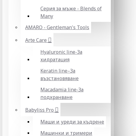
Серия за мъже - Blends of
Many
AMARO - Gentleman's Tools
Arte Care
Hyaluronic line-За
хидратация
Keratin line–За
възстановяване
Macadamia line-За
подхранване
Babyliss Pro
Маши и уреди за къдрене
Машинки и тримери