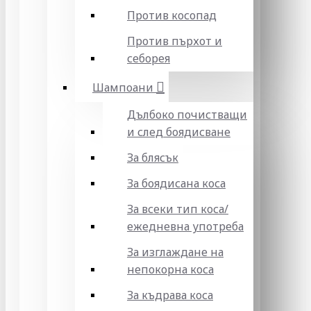
Против косопад
Против пърхот и
себорея
Шампоани
Дълбоко почистващи
и след боядисване
За блясък
За боядисана коса
За всеки тип коса/
ежедневна употреба
За изглаждане на
непокорна коса
За къдрава коса