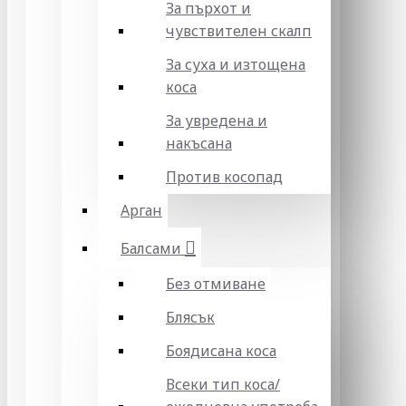
За пърхот и
чувствителен скалп
За суха и изтощена
коса
За увредена и
накъсана
Против косопад
Арган
Балсами
Без отмиване
Блясък
Боядисана коса
Всеки тип коса/