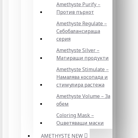
Amethyste Purify –
Против пърхот
Amethyste Regulate –
Себобалансираща
серия
Amethyste Silver –
Матиращи продукти
Amethyste Stimulate –
Намалява косопада и
стимулира растежа
Amethyste Volume – За
обем
Coloring Mask –
Оцветяващи маски
AMETHYSTE NEW