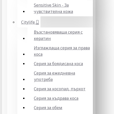
Sensitive Skin - За
чувствителна кожа
Citylife
Възстановяваща серия с
кератин
Изглаждаща серия за права
коса
Серия за боядисана коса
Серия за ежедневна
употреба
Серия за косопад, пърхот
Серия за къдрава коса
Серия за обем