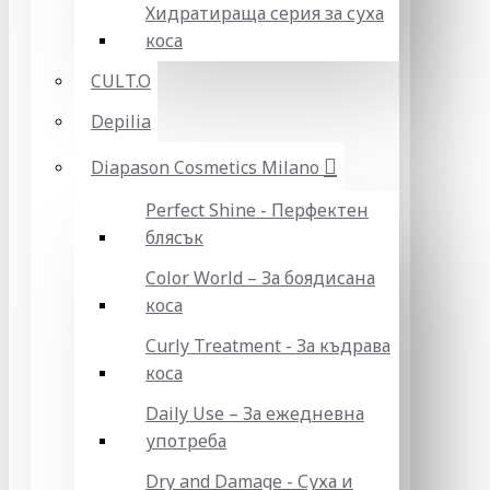
Хидратираща серия за суха
коса
CULT.O
Depilia
Diapason Cosmetics Milano
Perfect Shine - Перфектен
блясък
Color World – За боядисана
коса
Curly Treatment - За къдрава
коса
Daily Use – За ежедневна
употреба
Dry and Damage - Суха и