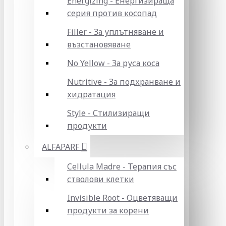
Energizing - Енергизираща
серия против косопад
Filler - За уплътняване и
възстановяване
No Yellow - За руса коса
Nutritive - За подхранване и
хидратация
Style - Стилизиращи
продукти
ALFAPARF
Cellula Madre - Терапия със
стволови клетки
Invisible Root - Оцветяващи
продукти за корени