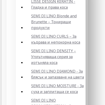
LISSE DESIGN KERATIN -
Гладка и права коса
SEMI DI LINO Blonde and
Brunette – Тониращи
продукти
SEMI DI LINO CURLS – За
къдрава и непокорна коса
SEMI DI LINO DENSITY –
Уплътняваща серия за
изтъняла коса
SEMI DI LINO DIAMOND - За
блясък и запазване на цвета
SEMI DI LINO MOISTURE - За
суха и заплитаща се коса
SEMI DI LINO