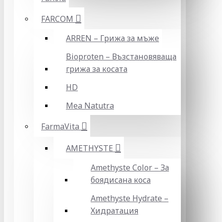
FARCOM
ARREN – Грижа за мъже
Bioproten – Възстановяваща
грижа за косата
HD
Mea Natutra
FarmaVita
AMETHYSTE
Amethyste Color – За
боядисана коса
Amethyste Hydrate –
Хидратация