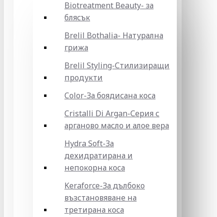
Biotreatment Beauty- за
блясък
Brelil Bothalia- Натурална
грижа
Brelil Styling-Стилизиращи
продукти
Color-За боядисана коса
Cristalli Di Argan-Серия с
арганово масло и алое вера
Hydra Soft-За
дехидратирана и
непокорна коса
Keraforce-За дълбоко
възстановяване на
третирана коса