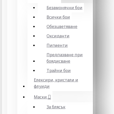
Безамонячни бои
Всички бои
Обезцветяване
Оксиданти
Пигменти
Предпазване при
боядисване
Трайни бои
Елексири, кристали и
флуиди
Маски
За блясък