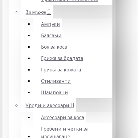
За мъже
Ампули
Балсами
Боя за коса
Грижа за брадата
Грижа за кожата
Стилизанти
Шампоани
Уреди и акесоари
Аксесоари за коса
Гребени и четки за
изсушаване