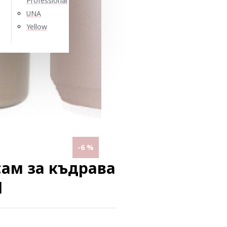
Professional
UNA
Yellow
-6 %
ам за къдрава
l