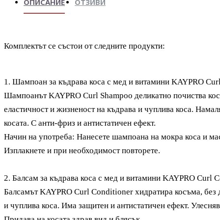
ОПИСАНИЕ
ОТЗИВИ
Комплектът се състои от следните продукти:
1.
Шампоан за къдрава коса с мед и витамини KAYPRO Cur
Шампоанът KAYPRO Curl Shampoo деликатно почиства косат
еластичност и жизненост на къдрава и чуплива коса. Намал
косата. С анти-фриз и антистатичен ефект.
Начин на употреба: Нанесете шампоана на мокра коса и ма
Изплакнете и при необходимост повторете.
2.
Балсам за къдрава коса с мед и витамини KAYPRO Curl C
Балсамът KAYPRO Curl Conditioner хидратира косъма, без 
и чуплива коса. Има защитен и антистатичен ефект. Улесняв
Придава на косата здрав вид и блясък.