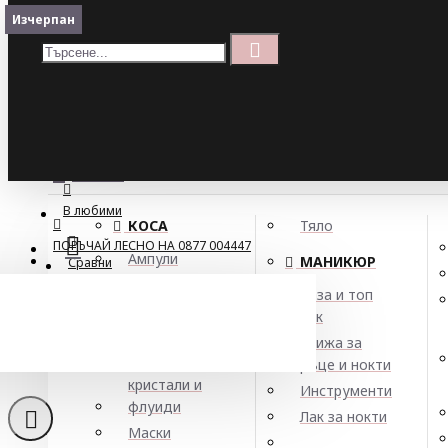
Меню
Изчерпан
Изчерпан
Кошница
Menu
ПОРЪЧАЙ ЛЕСНО НА 0877 004447
МЕНЮ
В любими
КОСА
Тяло
ПОРЪЧАЙ ЛЕСНО НА 0877 004447
Ампули
МАНИКЮР
Сравни
Арган
База и топ
Балсами
лак
Боя за коса
Грижа за
Елексири,
ръце и нокти
кристали и
Инструменти
флуиди
Лак за нокти
Маски