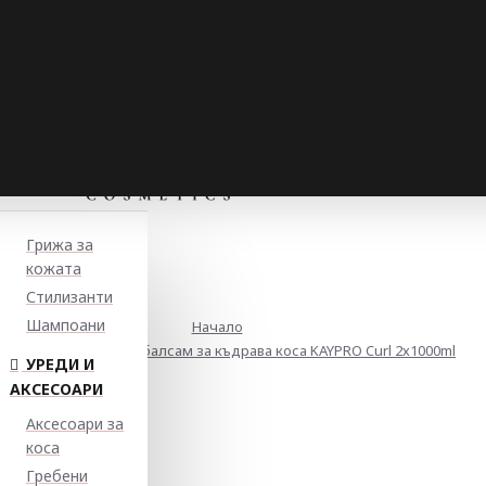
Грижа за
кожата
Стилизанти
Шампоани
Начало
Комплект шампоан и балсам за къдрава коса KAYPRO Curl 2х1000ml
УРЕДИ И
АКСЕСОАРИ
Аксесоари за
коса
Гребени