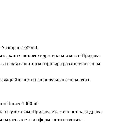
l Shampoo 1000ml
а, като я оставя хидратирана и мека. Придава
ява накъсването и контролира разхвърчането на
сажирайте нежно до получаването на пяна.
onditioner 1000ml
да го утежнява. Придава еластичност на къдрава
а разресването и оформянето на косата.