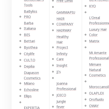
Free Limix
Tools
KYO
BaByliss
GAMMAPIU
PRO
L'Oreal
HAIR
Barba
Professionn
COMPANY
Italiana
Luxury Hair
HAIRWAY
BES
Color
Healthy
Bettari
Matrix
Hair
Byothea
Project
Mi Amante
Citylife
Infinity
Professional
Care
CULT.O
Mimare
Insight
Depilia
Natural
JJ's
Diapason
Cosmetics
Cosmetics
Milano
Joanna
Moroccanoil
Professional
Echosline
OLAPLEX
JOICO
Ellірѕ
Orofluido
Jungle
OWAY
fever
EXPERTIA