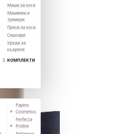
Маши за коса
Машинки и
тримери
Преси за коса
Сешоари
Уреди за
къдрене
КОМПЛЕКТИ
Papino
Cosmetics
Perfecta
Proline
N
Pettenon