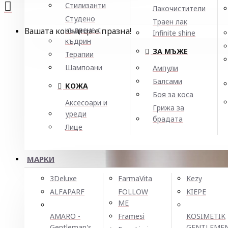
Стилизанти
Лакочистители
Студено
Траен лак
къдрене с
Вашата кошница е празна!
Infinite shine
къдрин
ЗА МЪЖЕ
Терапии
Шампоани
Ампули
Балсами
КОЖА
Боя за коса
Аксесоари и
Грижа за
уреди
брадата
Лице
МАРКИ
3Deluxe
FarmaVita
Kezy
ALFAPARF
FOLLOW
KIEPE
ME
AMARO -
Framesi
KOSIMETIK
Gentleman's
GENTLEME