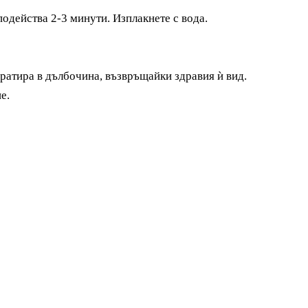
подейства 2-3 минути. Изплакнете с вода.
дратира в дълбочина, възвръщайки здравия ѝ вид.
е.