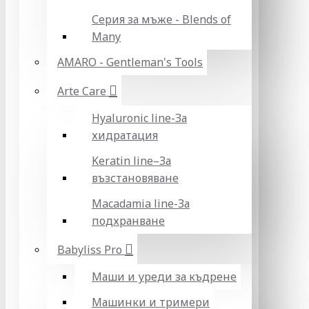
Серия за мъже - Blends of
Many
AMARO - Gentleman's Tools
Arte Care
Hyaluronic line-За
хидратация
Keratin line–За
възстановяване
Macadamia line-За
подхранване
Babyliss Pro
Маши и уреди за къдрене
Машинки и тримери