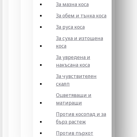
За мазна коса
За обем и тънка коса
За руса коса
За суха и изтощена
коса
За увредена и
накъсана коса
За чувствителен
скалп
Оцветяващи и
матиращи
Против косопад и за
бърз растеж
Против пърхот