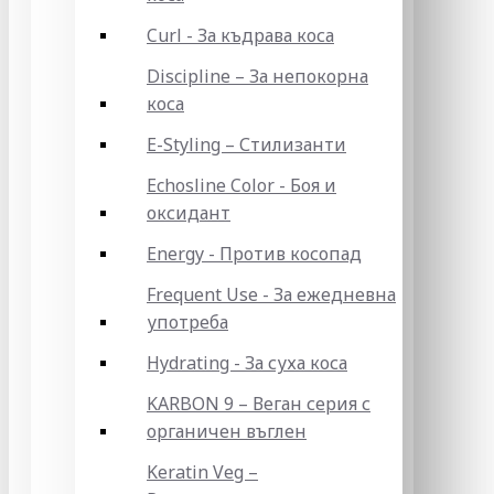
Curl - За къдрава коса
Discipline – За непокорна
коса
E-Styling – Стилизанти
Echosline Color - Боя и
оксидант
Energy - Против косопад
Frequent Use - За ежедневна
употреба
Hydrating - За суха коса
KARBON 9 – Веган серия с
органичен въглен
Keratin Veg –