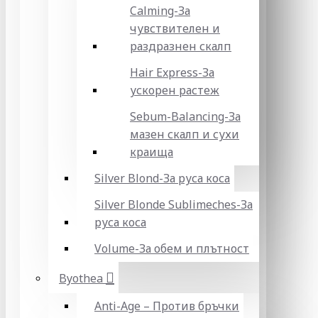
Calming-За
чувствителен и
раздразнен скалп
Hair Express-За
ускорен растеж
Sebum-Balancing-За
мазен скалп и сухи
краища
Silver Blond-За руса коса
Silver Blonde Sublіmeches-За
руса коса
Volume-За обем и плътност
Byothea
Anti-Age – Против бръчки