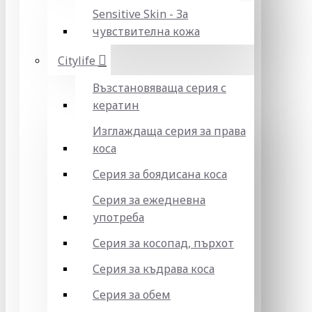
Sensitive Skin - За
чувствителна кожа
Citylife
Възстановяваща серия с
кератин
Изглаждаща серия за права
коса
Серия за боядисана коса
Серия за ежедневна
употреба
Серия за косопад, пърхот
Серия за къдрава коса
Серия за обем