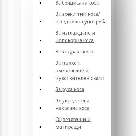
За боядисана коса
За всеки тип коса/
ежедневна употреба
За изглаждане и
непокорна коса
За къдрава коса
За пърхот,
омазняване и
чувствителен скалп
За руса коса
За увредена и
накъсана коса
Оцветяващи и
матиращи