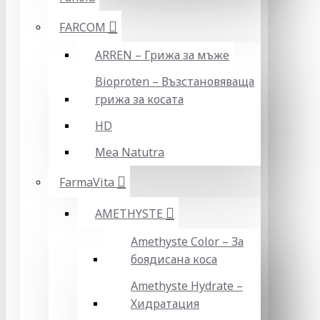
FARCOM
ARREN – Грижа за мъже
Bioproten – Възстановяваща
грижа за косата
HD
Mea Natutra
FarmaVita
AMETHYSTE
Amethyste Color – За
боядисана коса
Amethyste Hydrate –
Хидратация