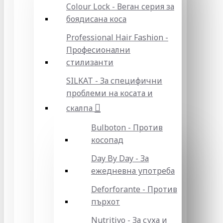
Colour Lock - Веган серия за
боядисана коса
Professional Hair Fashion -
Професионални
стилизанти
SILKAT - За специфични
проблеми на косата и
скалпа
Bulboton - Против
косопад
Day By Day - За
ежедневна употреба
Deforforante - Против
пърхот
Nutritivo - За суха и