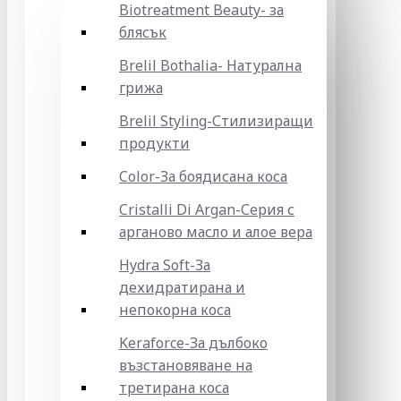
Biotreatment Beauty- за
блясък
Brelil Bothalia- Натурална
грижа
Brelil Styling-Стилизиращи
продукти
Color-За боядисана коса
Cristalli Di Argan-Серия с
арганово масло и алое вера
Hydra Soft-За
дехидратирана и
непокорна коса
Keraforce-За дълбоко
възстановяване на
третирана коса