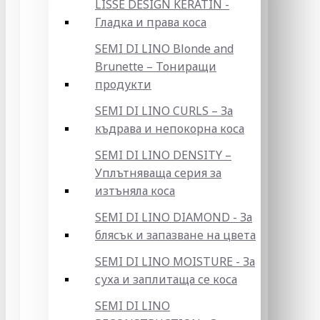
LISSE DESIGN KERATIN -
Гладка и права коса
SEMI DI LINO Blonde and
Brunette – Тониращи
продукти
SEMI DI LINO CURLS – За
къдрава и непокорна коса
SEMI DI LINO DENSITY –
Уплътняваща серия за
изтъняла коса
SEMI DI LINO DIAMOND - За
блясък и запазване на цвета
SEMI DI LINO MOISTURE - За
суха и заплитаща се коса
SEMI DI LINO