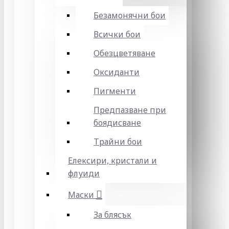
Безамонячни бои
Всички бои
Обезцветяване
Оксиданти
Пигменти
Предпазване при
боядисване
Трайни бои
Елексири, кристали и
флуиди
Маски
За блясък