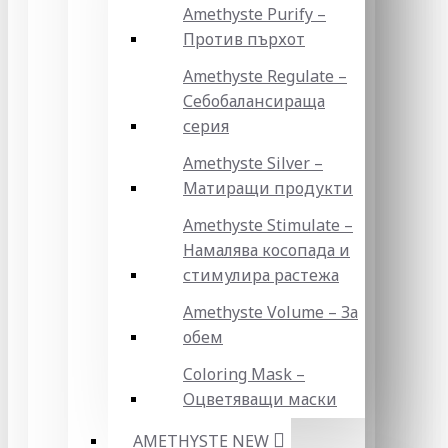
Amethyste Purify –
Против пърхот
Amethyste Regulate –
Себобалансираща
серия
Amethyste Silver –
Матиращи продукти
Amethyste Stimulate –
Намалява косопада и
стимулира растежа
Amethyste Volume – За
обем
Coloring Mask –
Оцветяващи маски
AMETHYSTE NEW