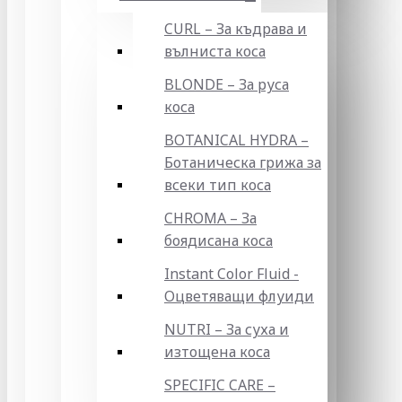
CURL – За къдрава и
вълниста коса
BLONDE – За руса
коса
BOTANICAL HYDRA –
Ботаническа грижа за
всеки тип коса
CHROMA – За
боядисана коса
Instant Color Fluid -
Оцветяващи флуиди
NUTRI – За суха и
изтощена коса
SPECIFIC CARE –