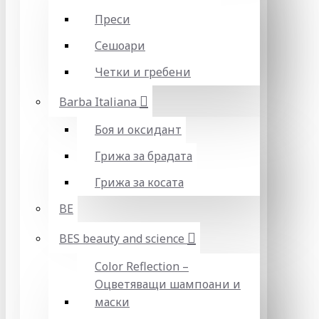
Преси
Сешоари
Четки и гребени
Barba Italiana
Боя и оксидант
Грижа за брадата
Грижа за косата
BE
BES beauty and science
Color Reflection –
Оцветяващи шампоани и
маски