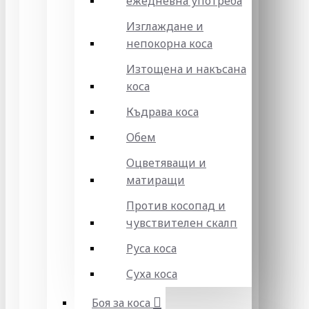
ежедневна употреба
Изглаждане и
непокорна коса
Изтощена и накъсана
коса
Къдрава коса
Обем
Оцветяващи и
матиращи
Против косопад и
чувствителен скалп
Руса коса
Суха коса
Боя за коса