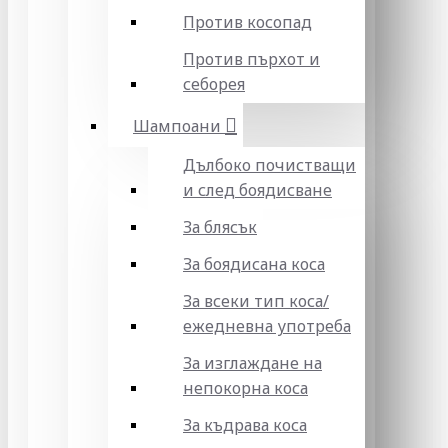
Против косопад
Против пърхот и
себорея
Шампоани
Дълбоко почистващи
и след боядисване
За блясък
За боядисана коса
За всеки тип коса/
ежедневна употреба
За изглаждане на
непокорна коса
За къдрава коса