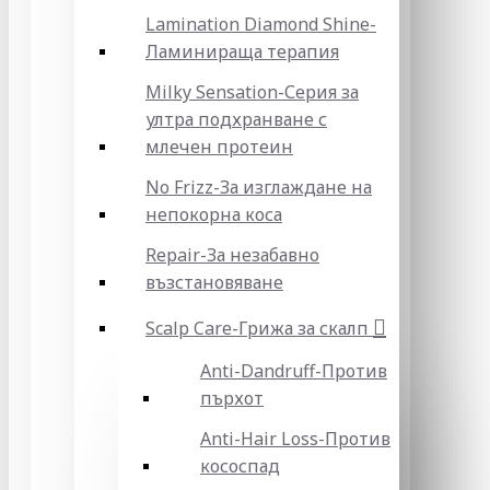
Lamination Diamond Shine-
Ламинираща терапия
Milky Sensation-Серия за
ултра подхранване с
млечен протеин
No Frizz-За изглаждане на
непокорна коса
Repair-За незабавно
възстановяване
Scalp Care-Грижа за скалп
Anti-Dandruff-Против
пърхот
Anti-Hair Loss-Против
кососпад