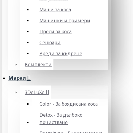
Маши за коса
Машинки и тримери
Преси за коса
Сешоари
Уреди за къдрене
Комплекти
Марки
3DeLuXe
Color - За боядисана коса
Detox - За дълбоко
почистване