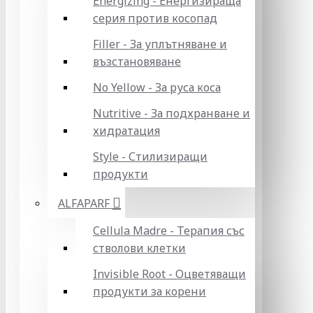
Energizing - Енергизираща
серия против косопад
Filler - За уплътняване и
възстановяване
No Yellow - За руса коса
Nutritive - За подхранване и
хидратация
Style - Стилизиращи
продукти
ALFAPARF
Cellula Madre - Терапия със
стволови клетки
Invisible Root - Оцветяващи
продукти за корени