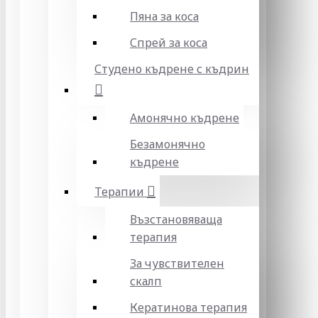
Пяна за коса
Спрей за коса
Студено къдрене с къдрин
Амонячно къдрене
Безамонячно
къдрене
Терапии
Възстановяваща
терапия
За чувствителен
скалп
Кератинова терапия