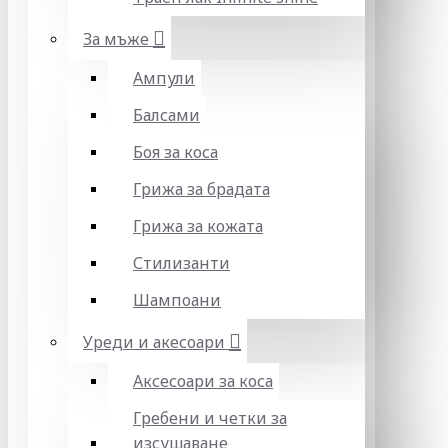
За мъже
Ампули
Балсами
Боя за коса
Грижа за брадата
Грижа за кожата
Стилизанти
Шампоани
Уреди и акесоари
Аксесоари за коса
Гребени и четки за
изсушаване