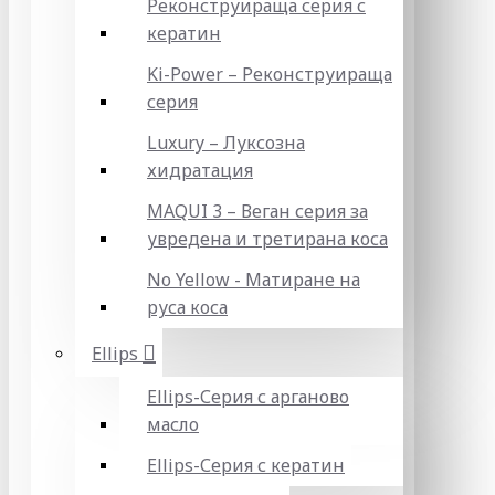
Реконструираща серия с
кератин
Ki-Power – Реконструираща
серия
Luxury – Луксозна
хидратация
MAQUI 3 – Веган серия за
увредена и третирана коса
No Yellow - Матиране на
руса коса
Ellips
Ellips-Серия с арганово
масло
Ellips-Серия с кератин