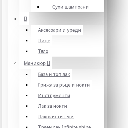
Сухи шампоани
Аксесоари и уреди
Лице
Тяло
Маникюр
База и топ лак
Грижа за ръце и нокти
Инструменти
Лак за нокти
Лакочистители
Траен лак Infinite shine