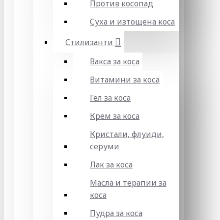
Против косопад
Суха и изтощена коса
Стилизанти
Вакса за коса
Витамини за коса
Гел за коса
Крем за коса
Кристали, флуиди,
серуми
Лак за коса
Масла и терапии за
коса
Пудра за коса