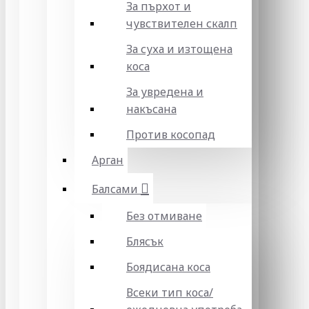
За пърхот и
чувствителен скалп
За суха и изтощена
коса
За увредена и
накъсана
Против косопад
Арган
Балсами
Без отмиване
Блясък
Боядисана коса
Всеки тип коса/