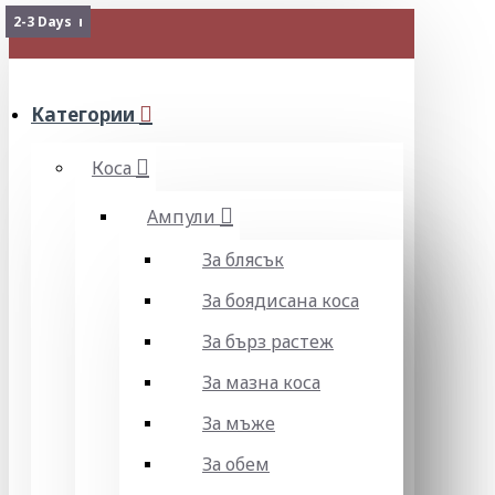
Изчерпан
Изчерпан
Изчерпан
2-3 Days
МЕНЮ
Категории
Коса
Ампули
За блясък
За боядисана коса
За бърз растеж
За мазна коса
За мъже
За обем