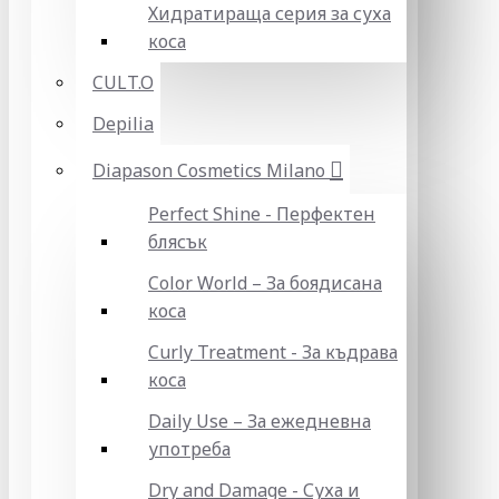
Хидратираща серия за суха
коса
CULT.O
Depilia
Diapason Cosmetics Milano
Perfect Shine - Перфектен
блясък
Color World – За боядисана
коса
Curly Treatment - За къдрава
коса
Daily Use – За ежедневна
употреба
Dry and Damage - Суха и