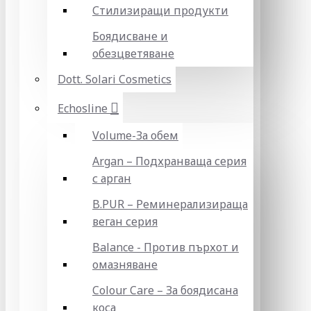
Стилизиращи продукти
Боядисване и
обезцветяване
Dott. Solari Cosmetics
Echosline
Volume-За обем
Argan – Подхранваща серия
с арган
B.PUR – Реминерализираща
веган серия
Balance - Против пърхот и
омазняване
Colour Care – За боядисана
коса