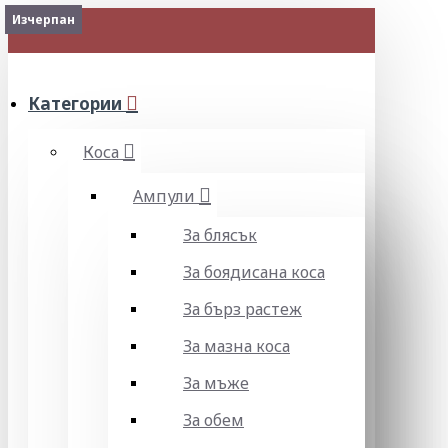
2-3 Days
Изчерпан
МЕНЮ
Категории
Коса
Ампули
За блясък
За боядисана коса
За бърз растеж
За мазна коса
За мъже
За обем