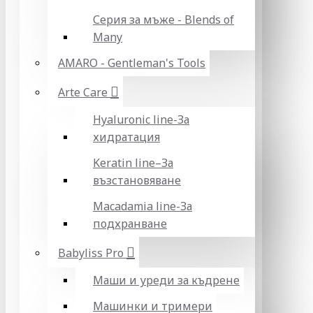
Серия за мъже - Blends of
Many
AMARO - Gentleman's Tools
Arte Care
Hyaluronic line-За
хидратация
Keratin line–За
възстановяване
Macadamia line-За
подхранване
Babyliss Pro
Маши и уреди за къдрене
Машинки и тримери