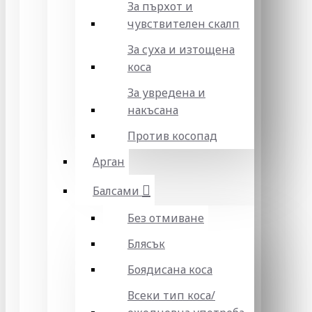
За пърхот и
чувствителен скалп
За суха и изтощена
коса
За увредена и
накъсана
Против косопад
Арган
Балсами
Без отмиване
Блясък
Боядисана коса
Всеки тип коса/