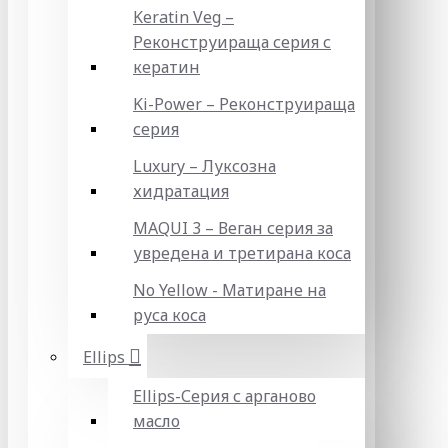
Keratin Veg –
Реконструираща серия с
кератин
Ki-Power – Реконструираща
серия
Luxury – Луксозна
хидратация
MAQUI 3 – Веган серия за
увредена и третирана коса
No Yellow - Матиране на
руса коса
Ellips
Ellips-Серия с арганово
масло