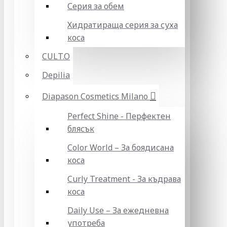
Серия за обем
Хидратираща серия за суха
коса
CULT.O
Depilia
Diapason Cosmetics Milano
Perfect Shine - Перфектен
блясък
Color World – За боядисана
коса
Curly Treatment - За къдрава
коса
Daily Use – За ежедневна
употреба