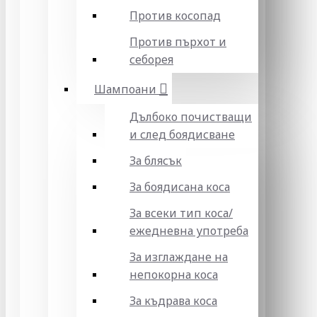
Против косопад
Против пърхот и
себорея
Шампоани
Дълбоко почистващи
и след боядисване
За блясък
За боядисана коса
За всеки тип коса/
ежедневна употреба
За изглаждане на
непокорна коса
За къдрава коса