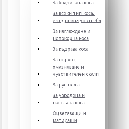
За боядисана коса
За всеки тип коса/
ежедневна употреба
За изглаждане и
непокорна коса
За къдрава коса
За пърхот,
омазняване и
чувствителен скалп
За руса коса
За увредена и
накъсана коса
Оцветяващи и
матиращи