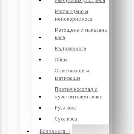
ежедневна употреба
Изглаждане и
непокорна коса
Изтощена и накъсана
коса
Къдрава коса
Обем
Оцветяващи и
матиращи
Против косопад и
чувствителен скалп
Руса коса
Суха коса
Боя за коса