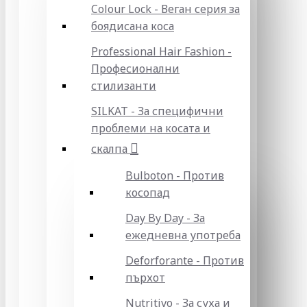
Colour Lock - Веган серия за
боядисана коса
Professional Hair Fashion -
Професионални
стилизанти
SILKAT - За специфични
проблеми на косата и
скалпа
Bulboton - Против
косопад
Day By Day - За
ежедневна употреба
Deforforante - Против
пърхот
Nutritivo - За суха и