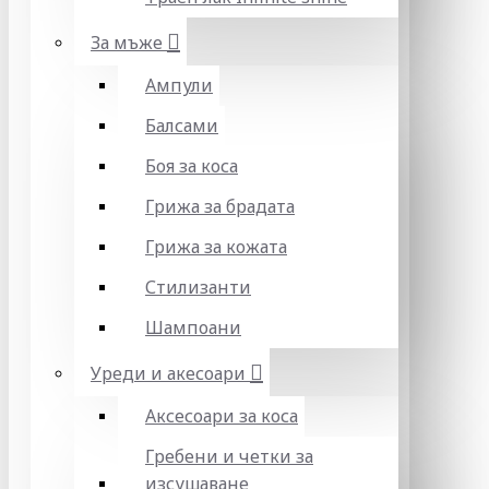
За мъже
Ампули
Балсами
Боя за коса
Грижа за брадата
Грижа за кожата
Стилизанти
Шампоани
Уреди и акесоари
Аксесоари за коса
Гребени и четки за
изсушаване