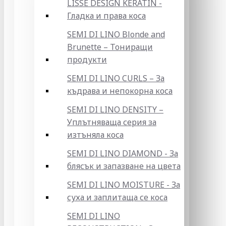
LISSE DESIGN KERATIN -
Гладка и права коса
SEMI DI LINO Blonde and
Brunette – Тониращи
продукти
SEMI DI LINO CURLS – За
къдрава и непокорна коса
SEMI DI LINO DENSITY –
Уплътняваща серия за
изтъняла коса
SEMI DI LINO DIAMOND - За
блясък и запазване на цвета
SEMI DI LINO MOISTURE - За
суха и заплитаща се коса
SEMI DI LINO