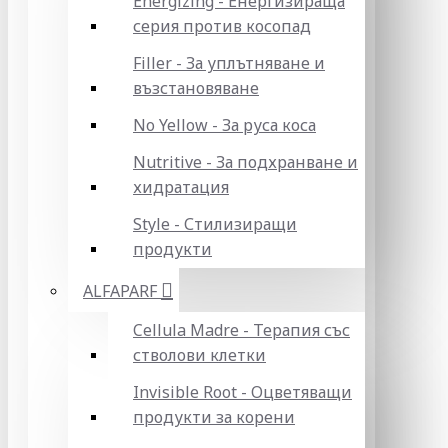
Energizing - Енергизираща
серия против косопад
Filler - За уплътняване и
възстановяване
No Yellow - За руса коса
Nutritive - За подхранване и
хидратация
Style - Стилизиращи
продукти
ALFAPARF
Cellula Madre - Терапия със
стволови клетки
Invisible Root - Оцветяващи
продукти за корени