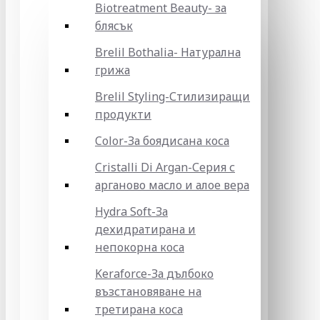
Biotreatment Beauty- за
блясък
Brelil Bothalia- Натурална
грижа
Brelil Styling-Стилизиращи
продукти
Color-За боядисана коса
Cristalli Di Argan-Серия с
арганово масло и алое вера
Hydra Soft-За
дехидратирана и
непокорна коса
Keraforce-За дълбоко
възстановяване на
третирана коса