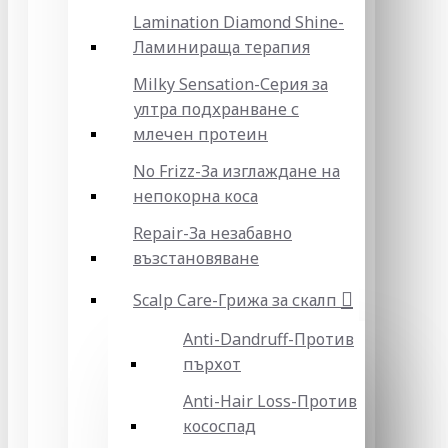
Lamination Diamond Shine-
Ламинираща терапия
Milky Sensation-Серия за
ултра подхранване с
млечен протеин
No Frizz-За изглаждане на
непокорна коса
Repair-За незабавно
възстановяване
Scalp Care-Грижа за скалп
Anti-Dandruff-Против
пърхот
Anti-Hair Loss-Против
кососпад