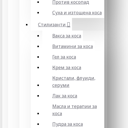
Против косопад
Суха и изтощена коса
Стилизанти
Вакса за коса
Витамини за коса
Гел за коса
Крем за коса
Кристали, флуиди,
серуми
Лак за коса
Масла и терапии за
коса
Пудра за коса