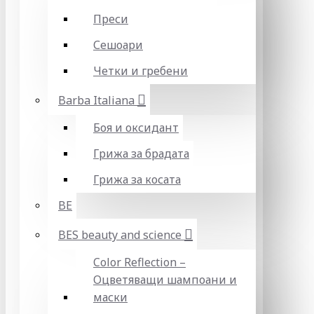
Преси
Сешоари
Четки и гребени
Barba Italiana
Боя и оксидант
Грижа за брадата
Грижа за косата
BE
BES beauty and science
Color Reflection –
Оцветяващи шампоани и
маски