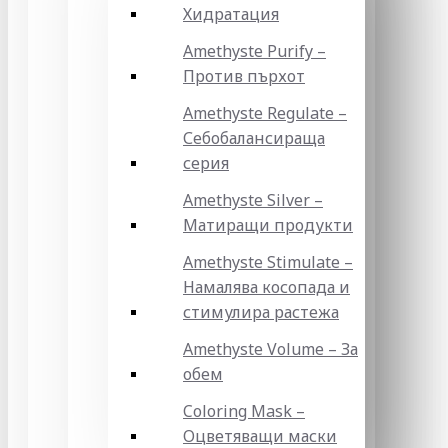
Хидратация
Amethyste Purify –
Против пърхот
Amethyste Regulate –
Себобалансираща
серия
Amethyste Silver –
Матиращи продукти
Amethyste Stimulate –
Намалява косопада и
стимулира растежа
Amethyste Volume – За
обем
Coloring Mask –
Оцветяващи маски