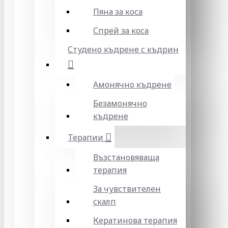
Пяна за коса
Спрей за коса
Студено къдрене с къдрин
Амонячно къдрене
Безамонячно
къдрене
Терапии
Възстановяваща
терапия
За чувствителен
скалп
Кератинова терапия