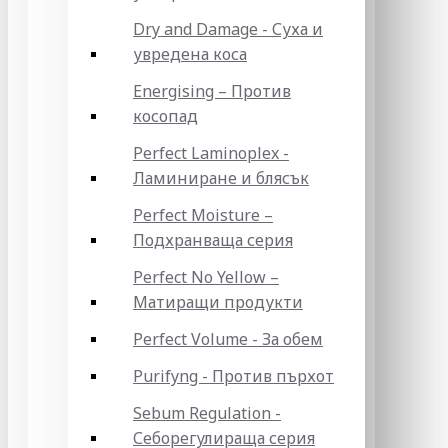
Dry and Damage - Суха и
увредена коса
Energising – Против
косопад
Perfect Laminoplex -
Ламиниране и блясък
Perfect Moisture –
Подхранваща серия
Perfect No Yellow –
Матиращи продукти
Perfect Volume - За обем
Purifyng - Против пърхот
Sebum Regulation -
Себорегулираща серия