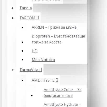
Fanola
FARCOM
ARREN – Грижа за мъже
Bioproten – Възстановяваща
грижа за косата
HD
Mea Natutra
FarmaVita
AMETHYSTE
Amethyste Color – За
боядисана коса
Amethyste Hydrate –