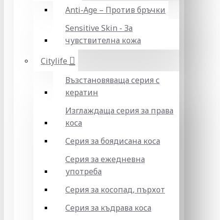
Anti-Age – Против бръчки
Sensitive Skin - За
чувствителна кожа
Citylife
Възстановяваща серия с
кератин
Изглаждаща серия за права
коса
Серия за боядисана коса
Серия за ежедневна
употреба
Серия за косопад, пърхот
Серия за къдрава коса