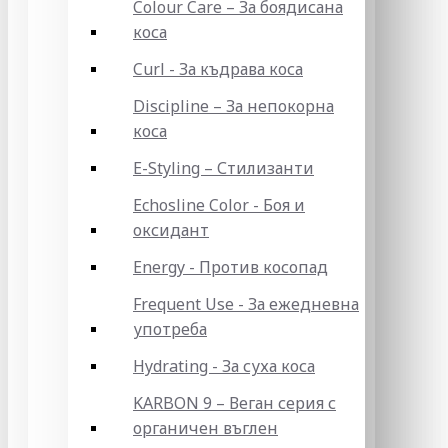
Colour Care – За боядисана
коса
Curl - За къдрава коса
Discipline – За непокорна
коса
E-Styling – Стилизанти
Echosline Color - Боя и
оксидант
Energy - Против косопад
Frequent Use - За ежедневна
употреба
Hydrating - За суха коса
KARBON 9 – Веган серия с
органичен въглен