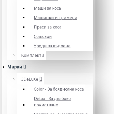
Маши за коса
Машинки и тримери
Преси за коса
Сешоари
Уреди за къдрене
Комплекти
Марки
3DeLuXe
Color - За боядисана коса
Detox - За дълбоко
почистване