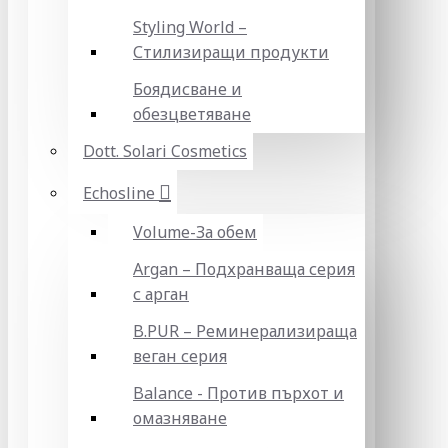
Styling World –
Стилизиращи продукти
Боядисване и
обезцветяване
Dott. Solari Cosmetics
Echosline
Volume-За обем
Argan – Подхранваща серия
с арган
B.PUR – Реминерализираща
веган серия
Balance - Против пърхот и
омазняване