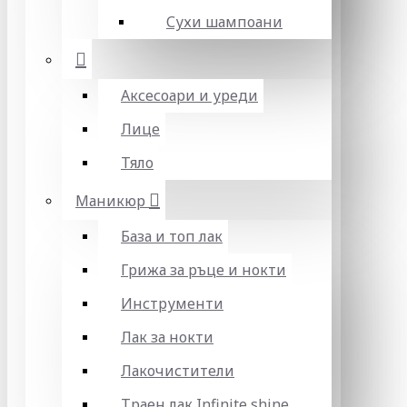
Сухи шампоани
Аксесоари и уреди
Лице
Тяло
Маникюр
База и топ лак
Грижа за ръце и нокти
Инструменти
Лак за нокти
Лакочистители
Траен лак Infinite shine