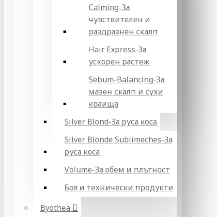
Calming-За
чувствителен и
раздразнен скалп
Hair Express-За
ускорен растеж
Sebum-Balancing-За
мазен скалп и сухи
краища
Silver Blond-За руса коса
Silver Blonde Sublіmeches-За
руса коса
Volume-За обем и плътност
Боя и технически продукти
Byothea