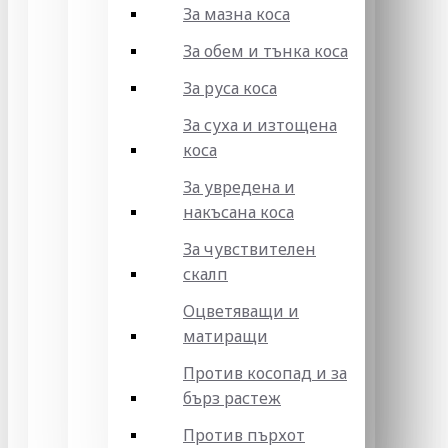
За мазна коса
За обем и тънка коса
За руса коса
За суха и изтощена
коса
За увредена и
накъсана коса
За чувствителен
скалп
Оцветяващи и
матиращи
Против косопад и за
бърз растеж
Против пърхот