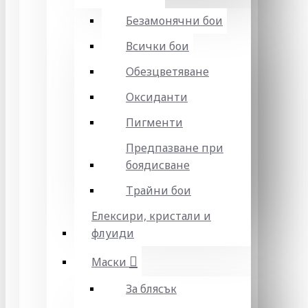
Безамонячни бои
Всички бои
Обезцветяване
Оксиданти
Пигменти
Предпазване при
боядисване
Трайни бои
Елексири, кристали и
флуиди
Маски
За блясък