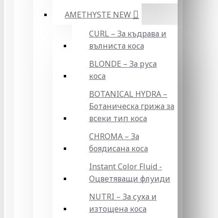
AMETHYSTE NEW
CURL – За къдрава и
вълниста коса
BLONDE – За руса
коса
BOTANICAL HYDRA –
Ботаническа грижа за
всеки тип коса
CHROMA – За
боядисана коса
Instant Color Fluid -
Оцветяващи флуиди
NUTRI – За суха и
изтощена коса