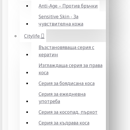
Anti-Age – Против бръчки
Sensitive Skin - За
чувствителна кожа
Citylife
Възстановяваща серия с
кератин
Изглаждаща серия за права
коса
Серия за боядисана коса
Серия за ежедневна
употреба
Серия за косопад, пърхот
Серия за къдрава коса