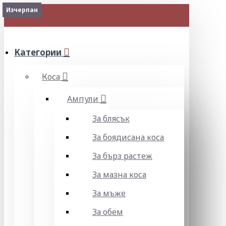
Изчерпан
Изчерпан
МЕНЮ
Категории
Коса
Ампули
За блясък
За боядисана коса
За бърз растеж
За мазна коса
За мъже
За обем