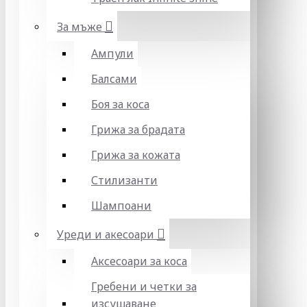
За мъже
Ампули
Балсами
Боя за коса
Грижа за брадата
Грижа за кожата
Стилизанти
Шампоани
Уреди и акесоари
Аксесоари за коса
Гребени и четки за
изсушаване