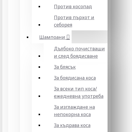
Против косопад
Против пърхот и
себорея
Шампоани
Дълбоко почистващи
и след боядисване
За блясък
За боядисана коса
За всеки тип коса/
ежедневна употреба
За изглаждане на
непокорна коса
За къдрава коса