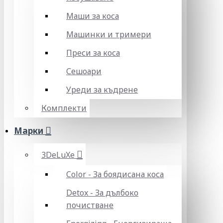
Маши за коса
Машинки и тримери
Преси за коса
Сешоари
Уреди за къдрене
Комплекти
Марки
3DeLuXe
Color - За боядисана коса
Detox - За дълбоко
почистване