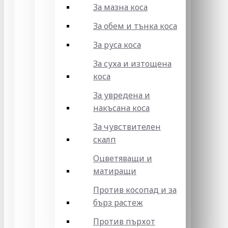
За мазна коса
За обем и тънка коса
За руса коса
За суха и изтощена
коса
За увредена и
накъсана коса
За чувствителен
скалп
Оцветяващи и
матиращи
Против косопад и за
бърз растеж
Против пърхот