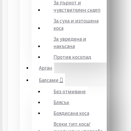
За пърхот и
чувствителен скалп
За суха и изтощена
коса
За увредена и
накъсана
Против косопад
Арган
Балсами
Без отмиване
Блясък
Боядисана коса
Всеки тип коса/