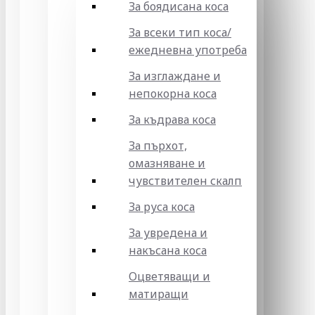
За боядисана коса
За всеки тип коса/
ежедневна употреба
За изглаждане и
непокорна коса
За къдрава коса
За пърхот,
омазняване и
чувствителен скалп
За руса коса
За увредена и
накъсана коса
Оцветяващи и
матиращи