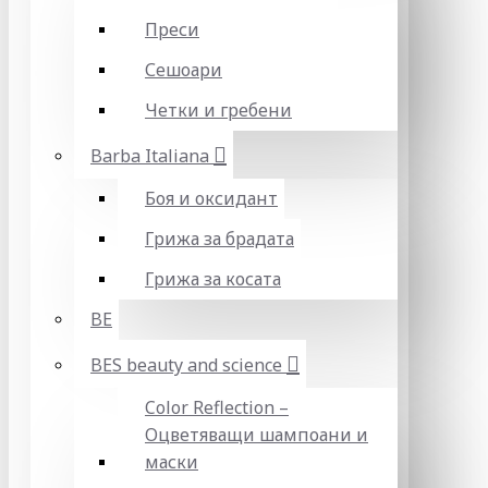
Преси
Сешоари
Четки и гребени
Barba Italiana
Боя и оксидант
Грижа за брадата
Грижа за косата
BE
BES beauty and science
Color Reflection –
Оцветяващи шампоани и
маски