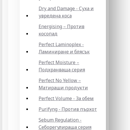
Dry and Damage - Суха и
увредена коса
Energising – Против
косопад
Perfect Laminoplex -
Ламиниране и блясък
Perfect Moisture –
Подхранваща серия
Perfect No Yellow –
Матиращи продукти
Perfect Volume - За обем
Purifyng - Против пърхот
Sebum Regulation -
Себорегулираща серия