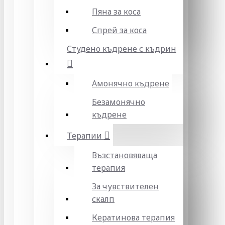
Пяна за коса
Спрей за коса
Студено къдрене с къдрин
Амонячно къдрене
Безамонячно
къдрене
Терапии
Възстановяваща
терапия
За чувствителен
скалп
Кератинова терапия