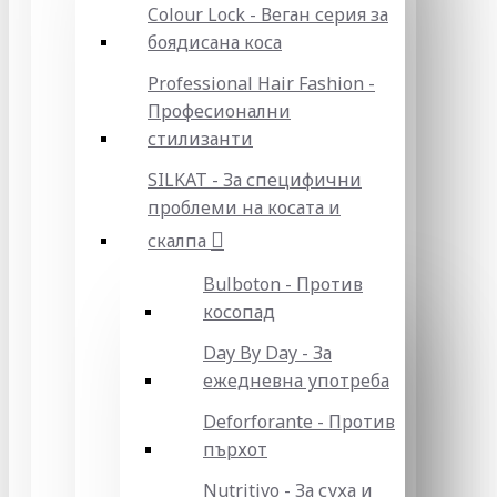
Colour Lock - Веган серия за
боядисана коса
Professional Hair Fashion -
Професионални
стилизанти
SILKAT - За специфични
проблеми на косата и
скалпа
Bulboton - Против
косопад
Day By Day - За
ежедневна употреба
Deforforante - Против
пърхот
Nutritivo - За суха и