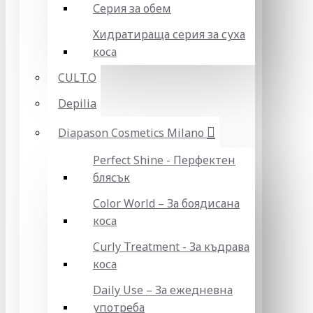
Серия за обем
Хидратираща серия за суха
коса
CULT.O
Depilia
Diapason Cosmetics Milano
Perfect Shine - Перфектен
блясък
Color World – За боядисана
коса
Curly Treatment - За къдрава
коса
Daily Use – За ежедневна
употреба