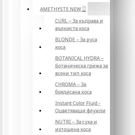
AMETHYSTE NEW
CURL – За къдрава и
вълниста коса
BLONDE – За руса
коса
BOTANICAL HYDRA –
Ботаническа грижа за
всеки тип коса
CHROMA – За
боядисана коса
Instant Color Fluid -
Оцветяващи флуиди
NUTRI – За суха и
изтощена коса