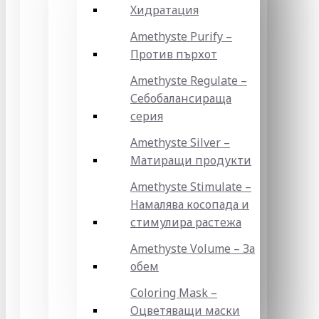
Хидратация
Amethyste Purify –
Против пърхот
Amethyste Regulate –
Себобалансираща
серия
Amethyste Silver –
Матиращи продукти
Amethyste Stimulate –
Намалява косопада и
стимулира растежа
Amethyste Volume – За
обем
Coloring Mask –
Оцветяващи маски