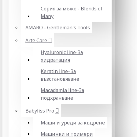
Серия за мъже - Blends of
Many
AMARO - Gentleman's Tools
Arte Care
Hyaluronic line-За
хидратация
Keratin line–За
възстановяване
Macadamia line-За
подхранване
Babyliss Pro
Маши и уреди за къдрене
Машинки и тримери