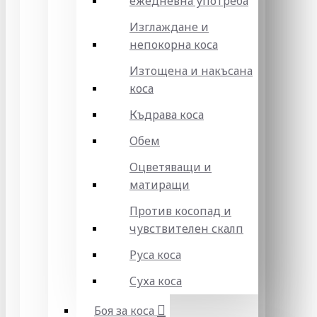
ежедневна употреба
Изглаждане и
непокорна коса
Изтощена и накъсана
коса
Къдрава коса
Обем
Оцветяващи и
матиращи
Против косопад и
чувствителен скалп
Руса коса
Суха коса
Боя за коса