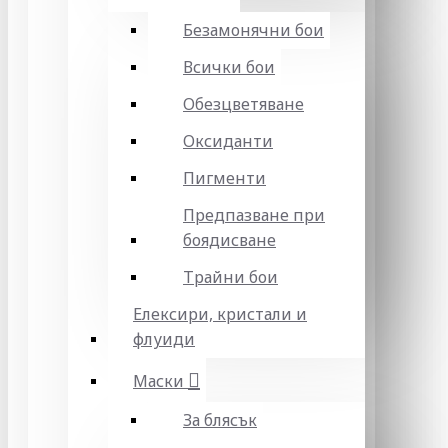
Безамонячни бои
Всички бои
Обезцветяване
Оксиданти
Пигменти
Предпазване при
боядисване
Трайни бои
Елексири, кристали и
флуиди
Маски
За блясък