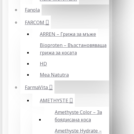
Fanola
FARCOM
ARREN – Грижа за мъже
Bioproten – Възстановяваща
грижа за косата
HD
Mea Natutra
FarmaVita
AMETHYSTE
Amethyste Color – За
боядисана коса
Amethyste Hydrate –