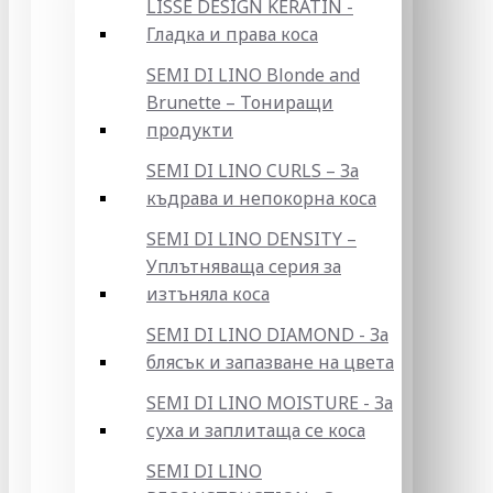
LISSE DESIGN KERATIN -
Гладка и права коса
SEMI DI LINO Blonde and
Brunette – Тониращи
продукти
SEMI DI LINO CURLS – За
къдрава и непокорна коса
SEMI DI LINO DENSITY –
Уплътняваща серия за
изтъняла коса
SEMI DI LINO DIAMOND - За
блясък и запазване на цвета
SEMI DI LINO MOISTURE - За
суха и заплитаща се коса
SEMI DI LINO