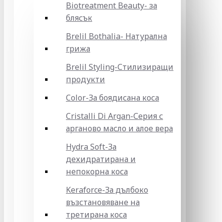
Biotreatment Beauty- за
блясък
Brelil Bothalia- Натурална
грижа
Brelil Styling-Стилизиращи
продукти
Color-За боядисана коса
Cristalli Di Argan-Серия с
арганово масло и алое вера
Hydra Soft-За
дехидратирана и
непокорна коса
Keraforce-За дълбоко
възстановяване на
третирана коса