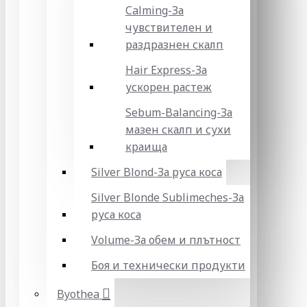
Calming-За
чувствителен и
раздразнен скалп
Hair Express-За
ускорен растеж
Sebum-Balancing-За
мазен скалп и сухи
краища
Silver Blond-За руса коса
Silver Blonde Sublіmeches-За
руса коса
Volume-За обем и плътност
Боя и технически продукти
Byothea