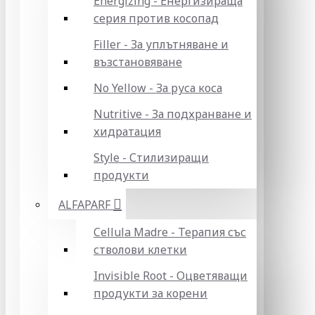
Energizing - Енергизираща
серия против косопад
Filler - За уплътняване и
възстановяване
No Yellow - За руса коса
Nutritive - За подхранване и
хидратация
Style - Стилизиращи
продукти
ALFAPARF
Cellula Madre - Терапия със
стволови клетки
Invisible Root - Оцветяващи
продукти за корени