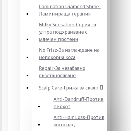
Lamination Diamond Shine-
Ламинираща терапия
Milky Sensation-Серия за
ултра подхранване с
млечен протеин
No Frizz-За изглаждане на
непокорна коса
Repair-За незабавно
възстановяване
Scalp Care-Грижа за скалп
Anti-Dandruff-Против
пърхот
Anti-Hair Loss-Против
кососпад