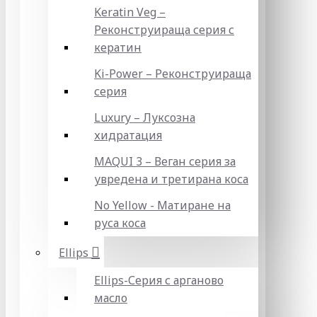
Keratin Veg –
Реконструираща серия с
кератин
Ki-Power – Реконструираща
серия
Luxury – Луксозна
хидратация
MAQUI 3 – Веган серия за
увредена и третирана коса
No Yellow - Матиране на
руса коса
Ellips
Ellips-Серия с арганово
масло