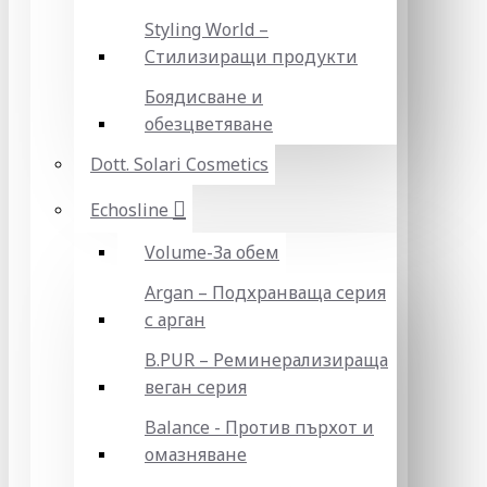
Styling World –
Стилизиращи продукти
Боядисване и
обезцветяване
Dott. Solari Cosmetics
Echosline
Volume-За обем
Argan – Подхранваща серия
с арган
B.PUR – Реминерализираща
веган серия
Balance - Против пърхот и
омазняване