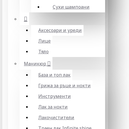
Сухи шампоани
Аксесоари и уреди
Лице
Тяло
Маникюр
База и топ лак
Грижа за ръце и нокти
Инструменти
Лак за нокти
Лакочистители
Траен лак Infinite shine