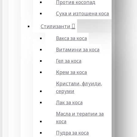
Против косопад
Суха и изтощена коса
Стилизанти
Вакса за коса
Витамини за коса
Гел за коса
Крем за коса
Кристали, флуиди,
серуми
Лак за коса
Масла и терапии за
коса
Пудра за коса