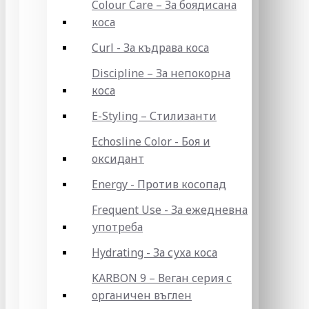
Colour Care – За боядисана
коса
Curl - За къдрава коса
Discipline – За непокорна
коса
E-Styling – Стилизанти
Echosline Color - Боя и
оксидант
Energy - Против косопад
Frequent Use - За ежедневна
употреба
Hydrating - За суха коса
KARBON 9 – Веган серия с
органичен въглен