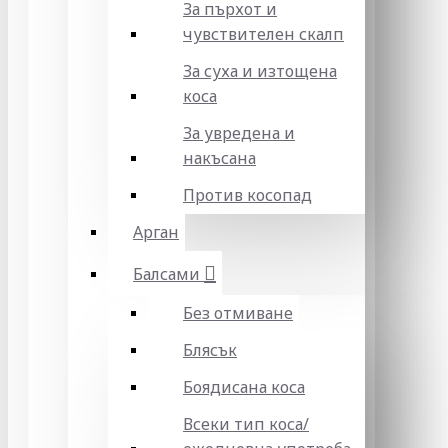
За пърхот и
чувствителен скалп
За суха и изтощена
коса
За увредена и
накъсана
Против косопад
Арган
Балсами
Без отмиване
Блясък
Боядисана коса
Всеки тип коса/