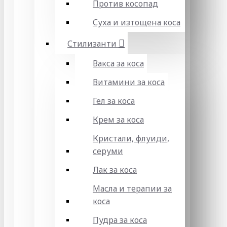
Против косопад
Суха и изтощена коса
Стилизанти
Вакса за коса
Витамини за коса
Гел за коса
Крем за коса
Кристали, флуиди,
серуми
Лак за коса
Масла и терапии за
коса
Пудра за коса