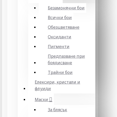
Безамонячни бои
Всички бои
Обезцветяване
Оксиданти
Пигменти
Предпазване при
боядисване
Трайни бои
Елексири, кристали и
флуиди
Маски
За блясък