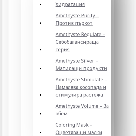
Хидратация
Amethyste Purify –
Против пърхот
Amethyste Regulate –
Себобалансираща
серия
Amethyste Silver –
Матиращи продукти
Amethyste Stimulate –
Намалява косопада и
стимулира растежа
Amethyste Volume – За
обем
Coloring Mask –
Оцветяващи маски