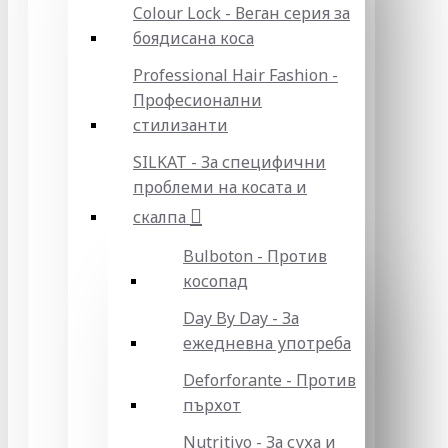
Colour Lock - Веган серия за
боядисана коса
Professional Hair Fashion -
Професионални
стилизанти
SILKAT - За специфични
проблеми на косата и
скалпа
Bulboton - Против
косопад
Day By Day - За
ежедневна употреба
Deforforante - Против
пърхот
Nutritivo - За суха и