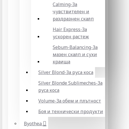
Calming-За
чувствителен и
раздразнен скалп
Hair Express-За
ускорен растеж
Sebum-Balancing-За
мазен скалп и сухи
краища
Silver Blond-За руса коса
Silver Blonde Sublіmeches-За
руса коса
Volume-За обем и плътност
Боя и технически продукти
Byothea