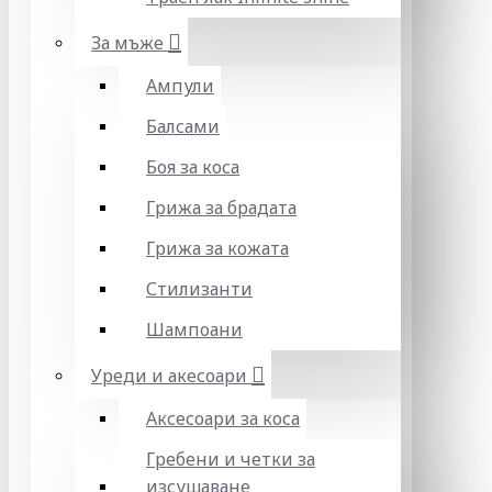
За мъже
Ампули
Балсами
Боя за коса
Грижа за брадата
Грижа за кожата
Стилизанти
Шампоани
Уреди и акесоари
Аксесоари за коса
Гребени и четки за
изсушаване