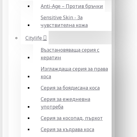
Anti-Age – Против бръчки
Sensitive Skin - За
чувствителна кожа
Citylife
Възстановяваща серия с
кератин
Изглаждаща серия за права
коса
Серия за боядисана коса
Серия за ежедневна
употреба
Серия за косопад, пърхот
Серия за къдрава коса