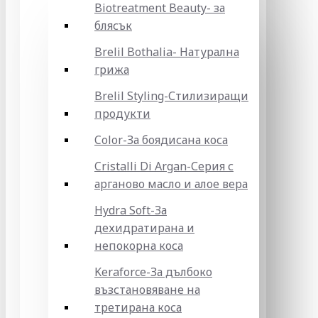
Biotreatment Beauty- за
блясък
Brelil Bothalia- Натурална
грижа
Brelil Styling-Стилизиращи
продукти
Color-За боядисана коса
Cristalli Di Argan-Серия с
арганово масло и алое вера
Hydra Soft-За
дехидратирана и
непокорна коса
Keraforce-За дълбоко
възстановяване на
третирана коса