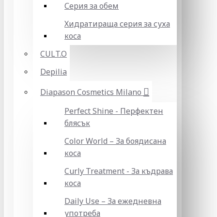
Серия за обем
Хидратираща серия за суха
коса
CULT.O
Depilia
Diapason Cosmetics Milano
Perfect Shine - Перфектен
блясък
Color World – За боядисана
коса
Curly Treatment - За къдрава
коса
Daily Use – За ежедневна
употреба