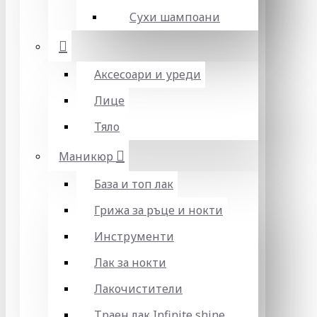
Сухи шампоани
Аксесоари и уреди
Лице
Тяло
Маникюр
База и топ лак
Грижа за ръце и нокти
Инструменти
Лак за нокти
Лакочистители
Траен лак Infinite shine