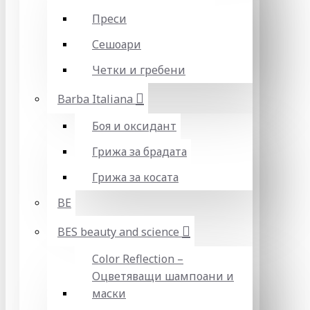
Преси
Сешоари
Четки и гребени
Barba Italiana
Боя и оксидант
Грижа за брадата
Грижа за косата
BE
BES beauty and science
Color Reflection –
Оцветяващи шампоани и
маски