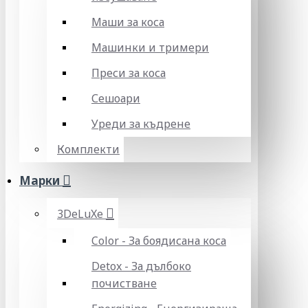
Маши за коса
Машинки и тримери
Преси за коса
Сешоари
Уреди за къдрене
Комплекти
Марки
3DeLuXe
Color - За боядисана коса
Detox - За дълбоко
почистване