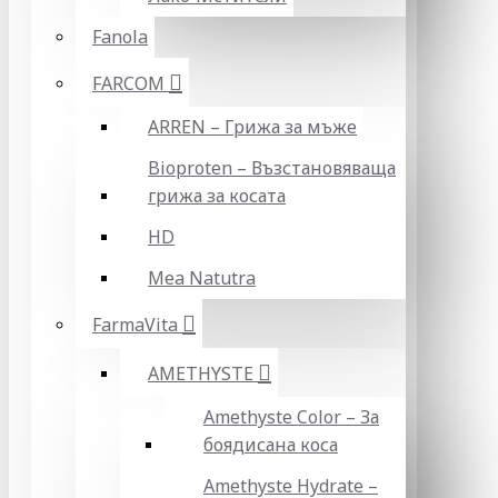
Fanola
FARCOM
ARREN – Грижа за мъже
Bioproten – Възстановяваща
грижа за косата
HD
Mea Natutra
FarmaVita
AMETHYSTE
Amethyste Color – За
боядисана коса
Amethyste Hydrate –