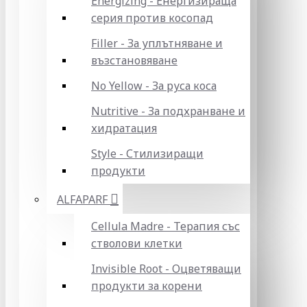
Energizing - Енергизираща
серия против косопад
Filler - За уплътняване и
възстановяване
No Yellow - За руса коса
Nutritive - За подхранване и
хидратация
Style - Стилизиращи
продукти
ALFAPARF
Cellula Madre - Терапия със
стволови клетки
Invisible Root - Оцветяващи
продукти за корени