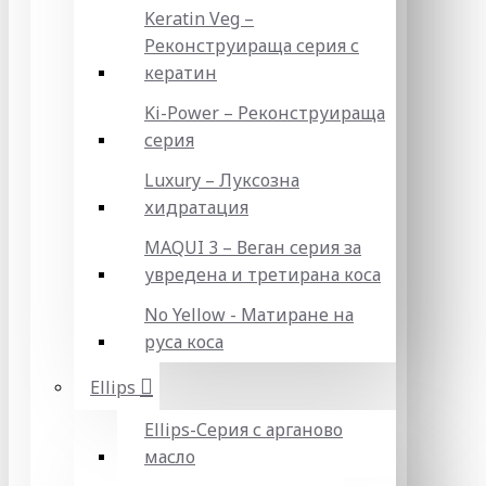
Keratin Veg –
Реконструираща серия с
кератин
Ki-Power – Реконструираща
серия
Luxury – Луксозна
хидратация
MAQUI 3 – Веган серия за
увредена и третирана коса
No Yellow - Матиране на
руса коса
Ellips
Ellips-Серия с арганово
масло