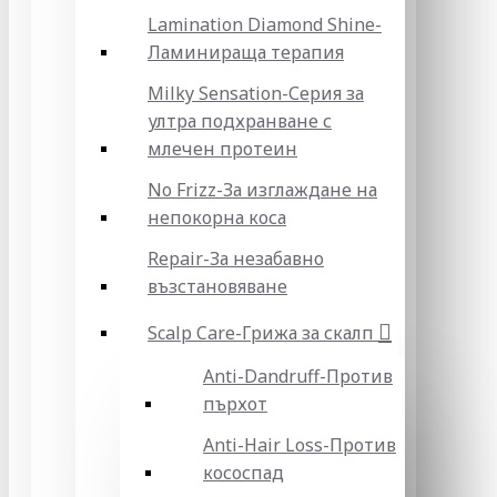
Lamination Diamond Shine-
Ламинираща терапия
Milky Sensation-Серия за
ултра подхранване с
млечен протеин
No Frizz-За изглаждане на
непокорна коса
Repair-За незабавно
възстановяване
Scalp Care-Грижа за скалп
Anti-Dandruff-Против
пърхот
Anti-Hair Loss-Против
кососпад