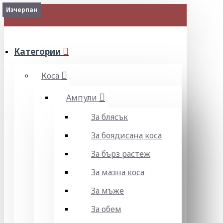
Изчерпан
2-3 Days
Изчерпан
МЕНЮ
Категории
Коса
Ампули
За блясък
За боядисана коса
За бърз растеж
За мазна коса
За мъже
За обем