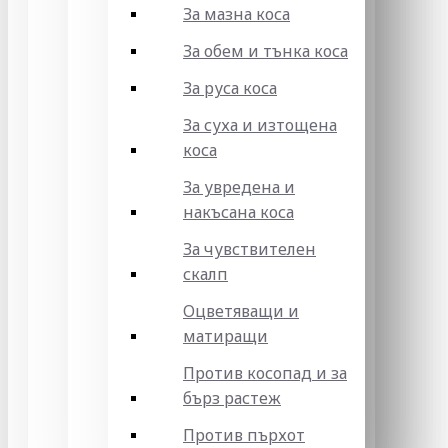
За мазна коса
За обем и тънка коса
За руса коса
За суха и изтощена
коса
За увредена и
накъсана коса
За чувствителен
скалп
Оцветяващи и
матиращи
Против косопад и за
бърз растеж
Против пърхот