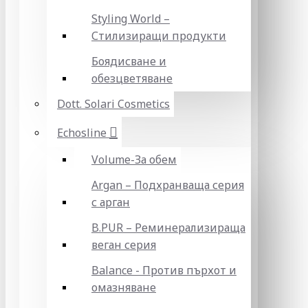
Styling World –
Стилизиращи продукти
Боядисване и
обезцветяване
Dott. Solari Cosmetics
Echosline
Volume-За обем
Argan – Подхранваща серия
с арган
B.PUR – Реминерализираща
веган серия
Balance - Против пърхот и
омазняване