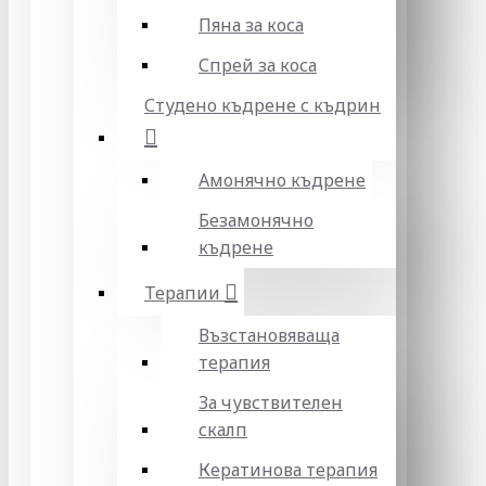
Пяна за коса
Спрей за коса
Студено къдрене с къдрин
Амонячно къдрене
Безамонячно
къдрене
Терапии
Възстановяваща
терапия
За чувствителен
скалп
Кератинова терапия