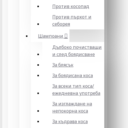
Против косопад
Против пърхот и
себорея
Шампоани
Дълбоко почистващи
и след боядисване
За блясък
За боядисана коса
За всеки тип коса/
ежедневна употреба
За изглаждане на
непокорна коса
За къдрава коса