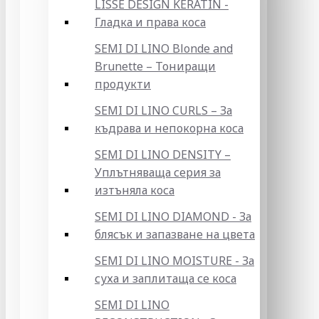
LISSE DESIGN KERATIN -
Гладка и права коса
SEMI DI LINO Blonde and
Brunette – Тониращи
продукти
SEMI DI LINO CURLS – За
къдрава и непокорна коса
SEMI DI LINO DENSITY –
Уплътняваща серия за
изтъняла коса
SEMI DI LINO DIAMOND - За
блясък и запазване на цвета
SEMI DI LINO MOISTURE - За
суха и заплитаща се коса
SEMI DI LINO