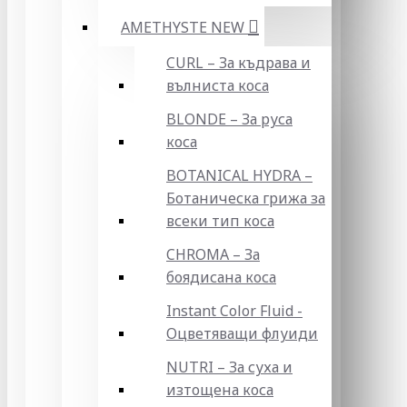
AMETHYSTE NEW
CURL – За къдрава и
вълниста коса
BLONDE – За руса
коса
BOTANICAL HYDRA –
Ботаническа грижа за
всеки тип коса
CHROMA – За
боядисана коса
Instant Color Fluid -
Оцветяващи флуиди
NUTRI – За суха и
изтощена коса