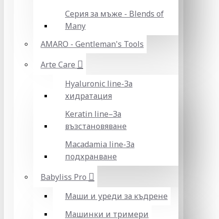
Серия за мъже - Blends of
Many
AMARO - Gentleman's Tools
Arte Care
Hyaluronic line-За
хидратация
Keratin line–За
възстановяване
Macadamia line-За
подхранване
Babyliss Pro
Маши и уреди за къдрене
Машинки и тримери