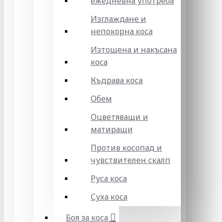
ежедневна употреба
Изглаждане и
непокорна коса
Изтощена и накъсана
коса
Къдрава коса
Обем
Оцветяващи и
матиращи
Против косопад и
чувствителен скалп
Руса коса
Суха коса
Боя за коса