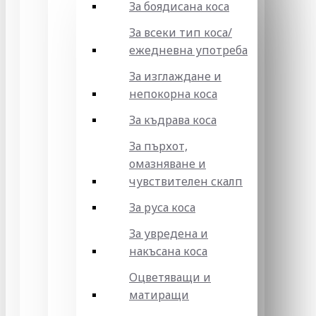
За боядисана коса
За всеки тип коса/
ежедневна употреба
За изглаждане и
непокорна коса
За къдрава коса
За пърхот,
омазняване и
чувствителен скалп
За руса коса
За увредена и
накъсана коса
Оцветяващи и
матиращи