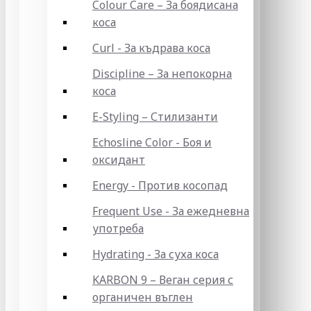
Colour Care – За боядисана
коса
Curl - За къдрава коса
Discipline – За непокорна
коса
E-Styling – Стилизанти
Echosline Color - Боя и
оксидант
Energy - Против косопад
Frequent Use - За ежедневна
употреба
Hydrating - За суха коса
KARBON 9 – Веган серия с
органичен въглен