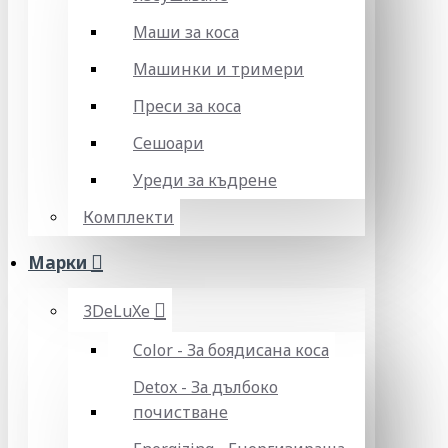
Маши за коса
Машинки и тримери
Преси за коса
Сешоари
Уреди за къдрене
Комплекти
Марки
3DeLuXe
Color - За боядисана коса
Detox - За дълбоко
почистване