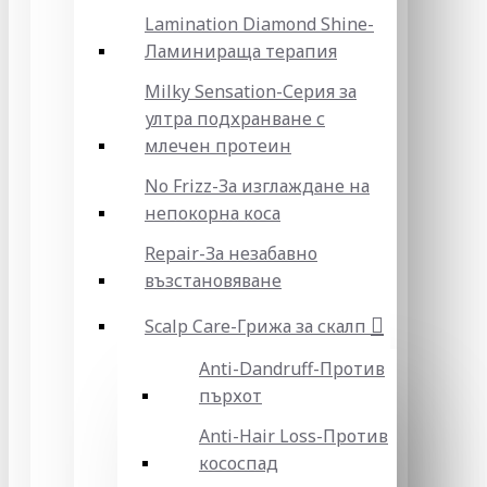
Lamination Diamond Shine-
Ламинираща терапия
Milky Sensation-Серия за
ултра подхранване с
млечен протеин
No Frizz-За изглаждане на
непокорна коса
Repair-За незабавно
възстановяване
Scalp Care-Грижа за скалп
Anti-Dandruff-Против
пърхот
Anti-Hair Loss-Против
кососпад