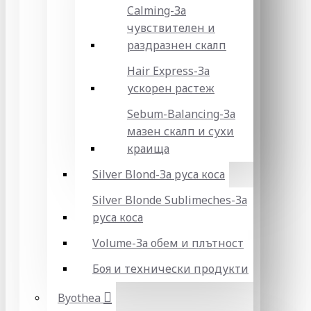
Calming-За
чувствителен и
раздразнен скалп
Hair Express-За
ускорен растеж
Sebum-Balancing-За
мазен скалп и сухи
краища
Silver Blond-За руса коса
Silver Blonde Sublіmeches-За
руса коса
Volume-За обем и плътност
Боя и технически продукти
Byothea