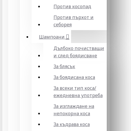
Против косопад
Против пърхот и
себорея
Шампоани
Дълбоко почистващи
и след боядисване
За блясък
За боядисана коса
За всеки тип коса/
ежедневна употреба
За изглаждане на
непокорна коса
За къдрава коса