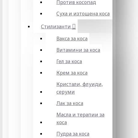
Против косопад
Суха и изтощена коса
Стилизанти
Вакса за коса
Витамини за коса
Гел за коса
Крем за коса
Кристали, флуиди,
серуми
Лак за коса
Масла и терапии за
коса
Пудра за коса