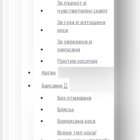
За пърхот и
чувствителен скалп
За суха и изтощена
коса
За увредена и
накъсана
Против косопад
Арган
Балсами
Без отмиване
Блясък
Боядисана коса
Всеки тип коса/