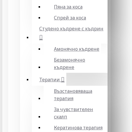
Пяна за коса
Спрей за коса
Студено къдрене с къдрин
Амонячно къдрене
Безамонячно
къдрене
Терапии
Възстановяваща
терапия
За чувствителен
скалп
Кератинова терапия