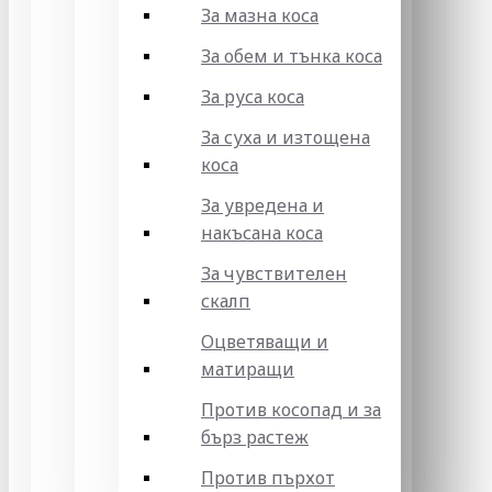
За мазна коса
За обем и тънка коса
За руса коса
За суха и изтощена
коса
За увредена и
накъсана коса
За чувствителен
скалп
Оцветяващи и
матиращи
Против косопад и за
бърз растеж
Против пърхот