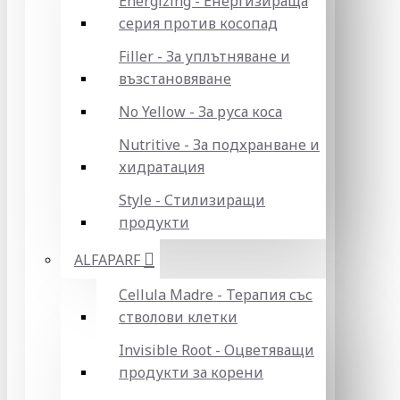
Energizing - Енергизираща
серия против косопад
Filler - За уплътняване и
възстановяване
No Yellow - За руса коса
Nutritive - За подхранване и
хидратация
Style - Стилизиращи
продукти
ALFAPARF
Cellula Madre - Терапия със
стволови клетки
Invisible Root - Оцветяващи
продукти за корени