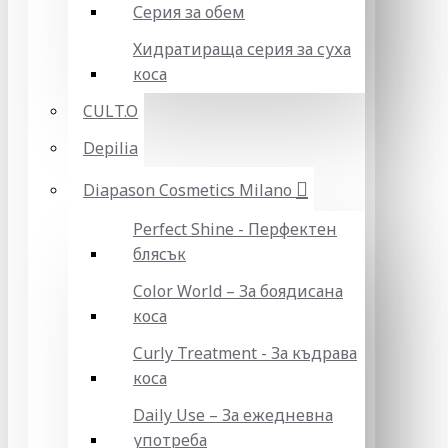
Серия за обем
Хидратираща серия за суха
коса
CULT.O
Depilia
Diapason Cosmetics Milano
Perfect Shine - Перфектен
блясък
Color World – За боядисана
коса
Curly Treatment - За къдрава
коса
Daily Use – За ежедневна
употреба