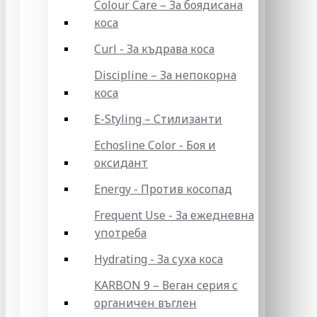
Colour Care – За боядисана
коса
Curl - За къдрава коса
Discipline – За непокорна
коса
E-Styling – Стилизанти
Echosline Color - Боя и
оксидант
Energy - Против косопад
Frequent Use - За ежедневна
употреба
Hydrating - За суха коса
KARBON 9 – Веган серия с
органичен въглен