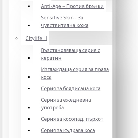
Anti-Age – Против бръчки
Sensitive Skin - За
чувствителна кожа
Citylife
Възстановяваща серия с
кератин
Изглаждаща серия за права
коса
Серия за боядисана коса
Серия за ежедневна
употреба
Серия за косопад, пърхот
Серия за къдрава коса