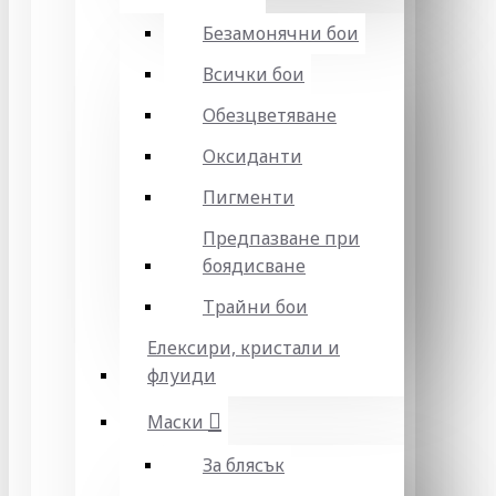
Безамонячни бои
Всички бои
Обезцветяване
Оксиданти
Пигменти
Предпазване при
боядисване
Трайни бои
Елексири, кристали и
флуиди
Маски
За блясък