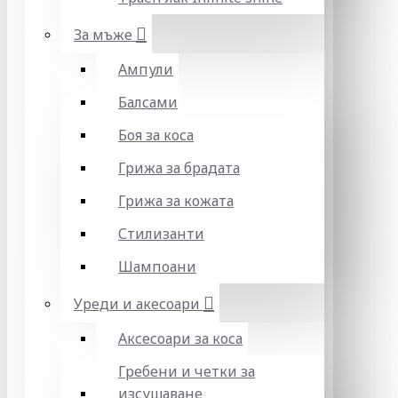
За мъже
Ампули
Балсами
Боя за коса
Грижа за брадата
Грижа за кожата
Стилизанти
Шампоани
Уреди и акесоари
Аксесоари за коса
Гребени и четки за
изсушаване