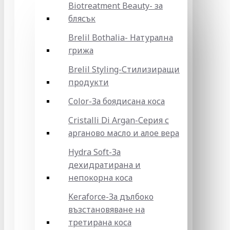
Biotreatment Beauty- за
блясък
Brelil Bothalia- Натурална
грижа
Brelil Styling-Стилизиращи
продукти
Color-За боядисана коса
Cristalli Di Argan-Серия с
арганово масло и алое вера
Hydra Soft-За
дехидратирана и
непокорна коса
Keraforce-За дълбоко
възстановяване на
третирана коса