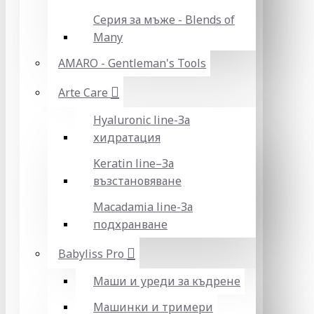
Серия за мъже - Blends of
Many
AMARO - Gentleman's Tools
Arte Care
Hyaluronic line-За
хидратация
Keratin line–За
възстановяване
Macadamia line-За
подхранване
Babyliss Pro
Маши и уреди за къдрене
Машинки и тримери