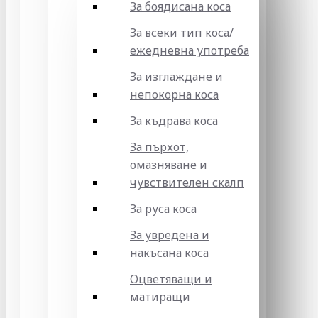
За боядисана коса
За всеки тип коса/
ежедневна употреба
За изглаждане и
непокорна коса
За къдрава коса
За пърхот,
омазняване и
чувствителен скалп
За руса коса
За увредена и
накъсана коса
Оцветяващи и
матиращи