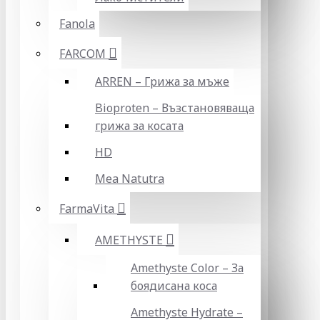
Fanola
FARCOM
ARREN – Грижа за мъже
Bioproten – Възстановяваща
грижа за косата
HD
Mea Natutra
FarmaVita
AMETHYSTE
Amethyste Color – За
боядисана коса
Amethyste Hydrate –