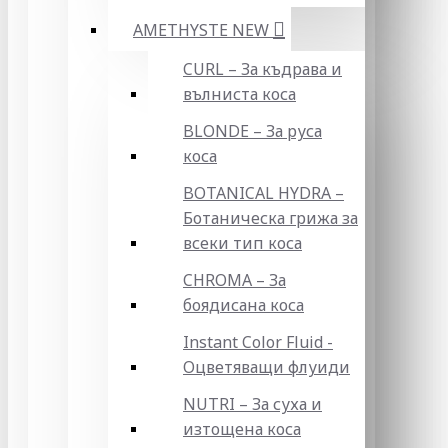
AMETHYSTE NEW
CURL – За къдрава и
вълниста коса
BLONDE – За руса
коса
BOTANICAL HYDRA –
Ботаническа грижа за
всеки тип коса
CHROMA – За
боядисана коса
Instant Color Fluid -
Оцветяващи флуиди
NUTRI – За суха и
изтощена коса