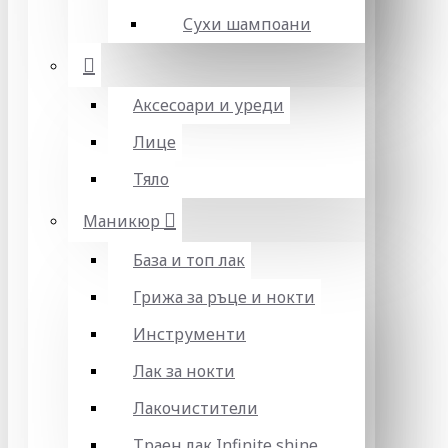
Сухи шампоани
Аксесоари и уреди
Лице
Тяло
Маникюр
База и топ лак
Грижа за ръце и нокти
Инструменти
Лак за нокти
Лакочистители
Траен лак Infinite shine