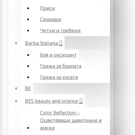
Преси
Сешоари
Четки и гребени
Barba Italiana
Боя и оксидант
Грижа за брадата
Грижа за косата
BE
BES beauty and science
Color Reflection –
Оцветяващи шампоани и
маски