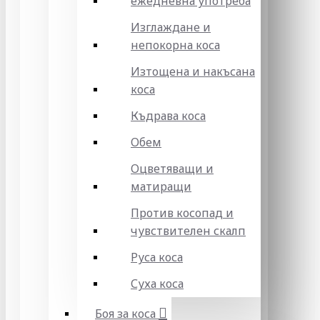
ежедневна употреба
Изглаждане и
непокорна коса
Изтощена и накъсана
коса
Къдрава коса
Обем
Оцветяващи и
матиращи
Против косопад и
чувствителен скалп
Руса коса
Суха коса
Боя за коса