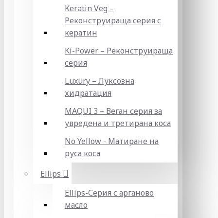
Keratin Veg –
Реконструираща серия с
кератин
Ki-Power – Реконструираща
серия
Luxury – Луксозна
хидратация
MAQUI 3 – Веган серия за
увредена и третирана коса
No Yellow - Матиране на
руса коса
Ellips
Ellips-Серия с арганово
масло