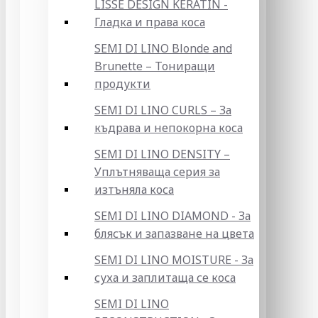
LISSE DESIGN KERATIN -
Гладка и права коса
SEMI DI LINO Blonde and
Brunette – Тониращи
продукти
SEMI DI LINO CURLS – За
къдрава и непокорна коса
SEMI DI LINO DENSITY –
Уплътняваща серия за
изтъняла коса
SEMI DI LINO DIAMOND - За
блясък и запазване на цвета
SEMI DI LINO MOISTURE - За
суха и заплитаща се коса
SEMI DI LINO