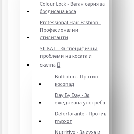
Colour Lock - Веган серия за
боядисана коса
Professional Hair Fashion -
Професионални
стилизанти
SILKAT - За специфични
проблеми на косата и
скалпа
Bulboton - Против
косопад
Day By Day - За
ежедневна употреба
Deforforante - Против
пърхот
Nutritivo - За суха и