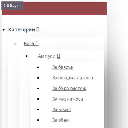
Изчерпан
Изчерпан
Изчерпан
2-3 Days
МЕНЮ
Категории
Коса
Ампули
За блясък
За боядисана коса
За бърз растеж
За мазна коса
За мъже
За обем