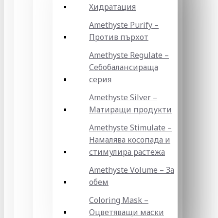
Хидратация
Amethyste Purify –
Против пърхот
Amethyste Regulate –
Себобалансираща
серия
Amethyste Silver –
Матиращи продукти
Amethyste Stimulate –
Намалява косопада и
стимулира растежа
Amethyste Volume – За
обем
Coloring Mask –
Оцветяващи маски