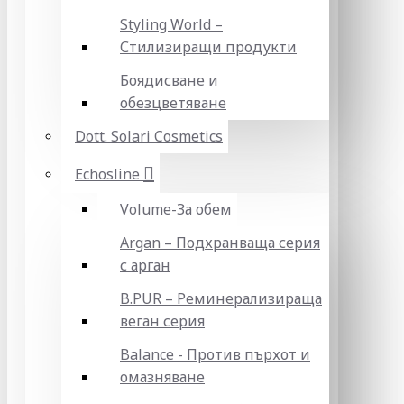
Styling World –
Стилизиращи продукти
Боядисване и
обезцветяване
Dott. Solari Cosmetics
Echosline
Volume-За обем
Argan – Подхранваща серия
с арган
B.PUR – Реминерализираща
веган серия
Balance - Против пърхот и
омазняване