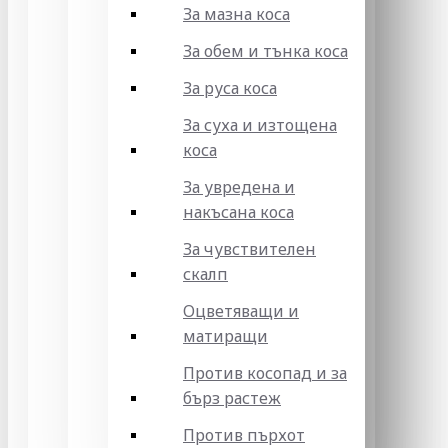
За мазна коса
За обем и тънка коса
За руса коса
За суха и изтощена
коса
За увредена и
накъсана коса
За чувствителен
скалп
Оцветяващи и
матиращи
Против косопад и за
бърз растеж
Против пърхот