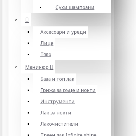
Сухи шампоани
Аксесоари и уреди
Лице
Тяло
Маникюр
База и топ лак
Грижа за ръце и нокти
Инструменти
Лак за нокти
Лакочистители
Траен лак Infinite shine