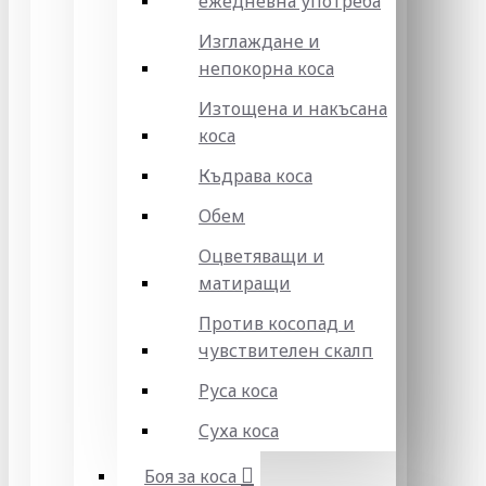
ежедневна употреба
Изглаждане и
непокорна коса
Изтощена и накъсана
коса
Къдрава коса
Обем
Оцветяващи и
матиращи
Против косопад и
чувствителен скалп
Руса коса
Суха коса
Боя за коса