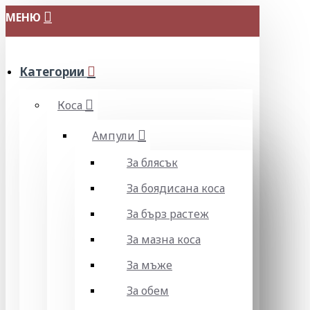
МЕНЮ
Категории
Коса
Ампули
За блясък
За боядисана коса
За бърз растеж
За мазна коса
За мъже
За обем