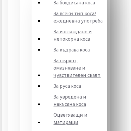
За боядисана коса
За всеки тип коса/
ежедневна употреба
За изглаждане и
непокорна коса
За къдрава коса
За пърхот,
омазняване и
чувствителен скалп
За руса коса
За увредена и
накъсана коса
Оцветяващи и
матиращи