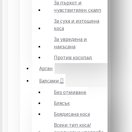
За пърхот и
чувствителен скалп
За суха и изтощена
коса
За увредена и
накъсана
Против косопад
Арган
Балсами
Без отмиване
Блясък
Боядисана коса
Всеки тип коса/