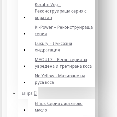
Keratin Veg –
Реконструираща серия с
кератин
Ki-Power – Реконструираща
серия
Luxury – Луксозна
хидратация
MAQUI 3 – Веган серия за
увредена и третирана коса
No Yellow - Матиране на
руса коса
Ellips
Ellips-Серия с арганово
масло