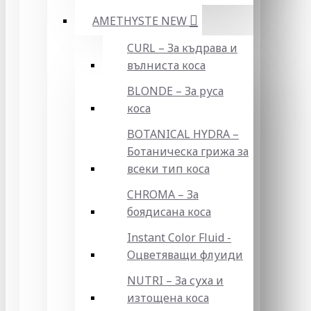
AMETHYSTE NEW
CURL – За къдрава и
вълниста коса
BLONDE – За руса
коса
BOTANICAL HYDRA –
Ботаническа грижа за
всеки тип коса
CHROMA – За
боядисана коса
Instant Color Fluid -
Оцветяващи флуиди
NUTRI – За суха и
изтощена коса