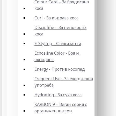
Colour Care – За боядисана
коса
Curl - За къдрава коса
Discipline – За непокорна
коса
E-Styling – Стилизанти
Echosline Color - Боя и
оксидант
Energy - Против косопад
Frequent Use - За ежедневна
употреба
Hydrating - За суха коса
KARBON 9 – Веган серия с
органичен въглен