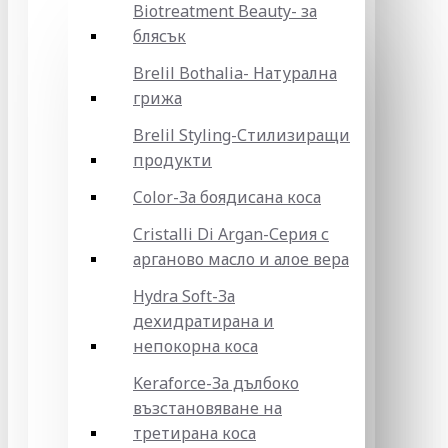
Biotreatment Beauty- за
блясък
Brelil Bothalia- Натурална
грижа
Brelil Styling-Стилизиращи
продукти
Color-За боядисана коса
Cristalli Di Argan-Серия с
арганово масло и алое вера
Hydra Soft-За
дехидратирана и
непокорна коса
Keraforce-За дълбоко
възстановяване на
третирана коса