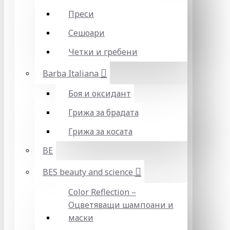
Преси
Сешоари
Четки и гребени
Barba Italiana
Боя и оксидант
Грижа за брадата
Грижа за косата
BE
BES beauty and science
Color Reflection –
Оцветяващи шампоани и
маски