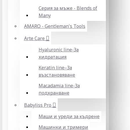
Серия за мъже - Blends of
Many
AMARO - Gentleman's Tools
Arte Care
Hyaluronic line-За
хидратация
Keratin line–За
възстановяване
Macadamia line-За
подхранване
Babyliss Pro
Маши и уреди за къдрене
Машинки и тримери