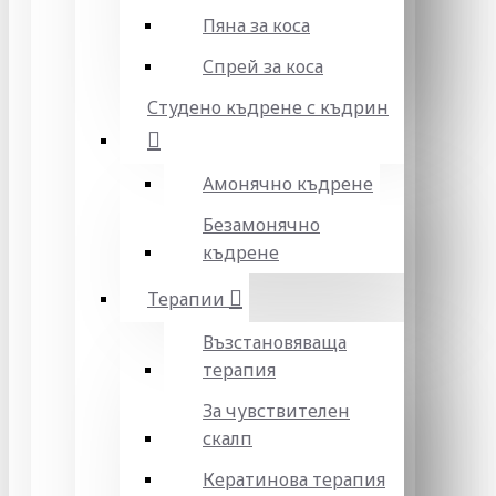
Пяна за коса
Спрей за коса
Студено къдрене с къдрин
Амонячно къдрене
Безамонячно
къдрене
Терапии
Възстановяваща
терапия
За чувствителен
скалп
Кератинова терапия