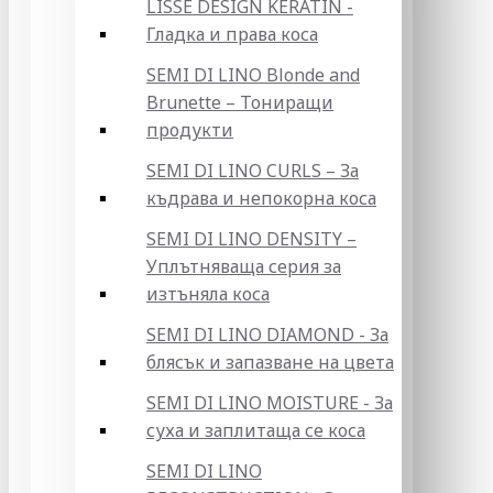
LISSE DESIGN KERATIN -
Гладка и права коса
SEMI DI LINO Blonde and
Brunette – Тониращи
продукти
SEMI DI LINO CURLS – За
къдрава и непокорна коса
SEMI DI LINO DENSITY –
Уплътняваща серия за
изтъняла коса
SEMI DI LINO DIAMOND - За
блясък и запазване на цвета
SEMI DI LINO MOISTURE - За
суха и заплитаща се коса
SEMI DI LINO