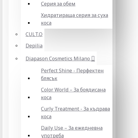
Серия за обем
Хидратираща серия за суха
коса
CULT.O
Depilia
Diapason Cosmetics Milano
Perfect Shine - Перфектен
блясък
Color World – За боядисана
коса
Curly Treatment - За къдрава
коса
Daily Use – За ежедневна
употреба