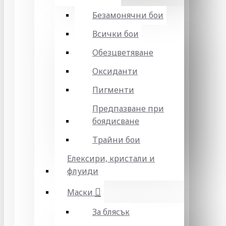
Безамонячни бои
Всички бои
Обезцветяване
Оксиданти
Пигменти
Предпазване при
боядисване
Трайни бои
Елексири, кристали и
флуиди
Маски
За блясък