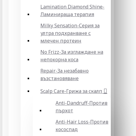
Lamination Diamond Shine-
Ламинираща терапия
Milky Sensation-Серия за
ултра подхранване с
млечен протеин
No Frizz-За изглаждане на
непокорна коса
Repair-За незабавно
възстановяване
Scalp Care-Грижа за скалп
Anti-Dandruff-Против
пърхот
Anti-Hair Loss-Против
кососпад