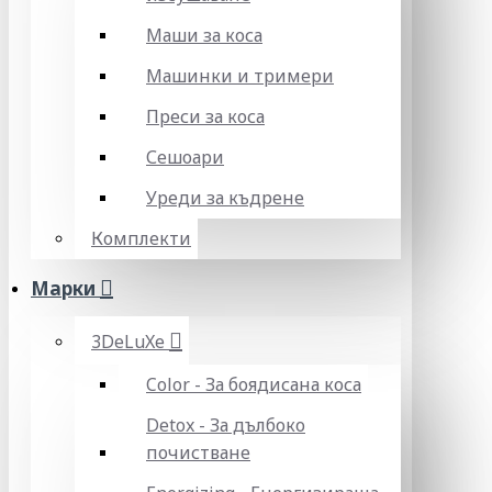
Маши за коса
Машинки и тримери
Преси за коса
Сешоари
Уреди за къдрене
Комплекти
Марки
3DeLuXe
Color - За боядисана коса
Detox - За дълбоко
почистване