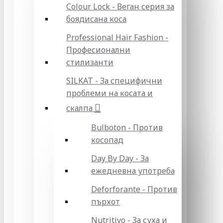
Colour Lock - Веган серия за
боядисана коса
Professional Hair Fashion -
Професионални
стилизанти
SILKAT - За специфични
проблеми на косата и
скалпа
Bulboton - Против
косопад
Day By Day - За
ежедневна употреба
Deforforante - Против
пърхот
Nutritivo - За суха и