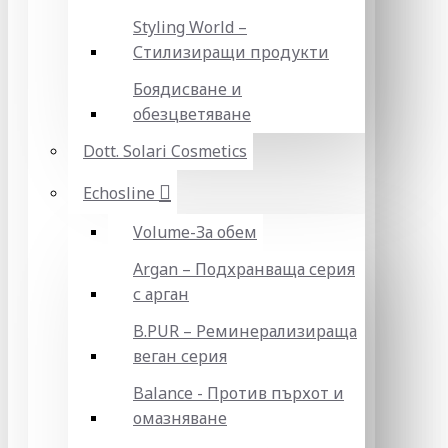
Styling World –
Стилизиращи продукти
Боядисване и
обезцветяване
Dott. Solari Cosmetics
Echosline
Volume-За обем
Argan – Подхранваща серия
с арган
B.PUR – Реминерализираща
веган серия
Balance - Против пърхот и
омазняване