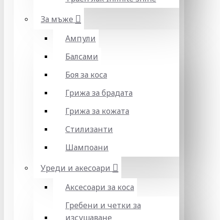
За мъже
Ампули
Балсами
Боя за коса
Грижа за брадата
Грижа за кожата
Стилизанти
Шампоани
Уреди и акесоари
Аксесоари за коса
Гребени и четки за
изсушаване