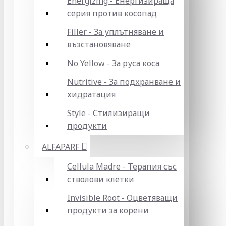
Energizing - Енергизираща
серия против косопад
Filler - За уплътняване и
възстановяване
No Yellow - За руса коса
Nutritive - За подхранване и
хидратация
Style - Стилизиращи
продукти
ALFAPARF
Cellula Madre - Терапия със
стволови клетки
Invisible Root - Оцветяващи
продукти за корени