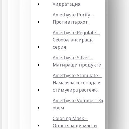
Хидратация
Amethyste Purify –
Против пърхот
Amethyste Regulate –
Себобалансираща
серия
Amethyste Silver –
Матиращи продукти
Amethyste Stimulate –
Намалява косопада и
стимулира растежа
Amethyste Volume – За
обем
Coloring Mask –
Оцветяващи маски