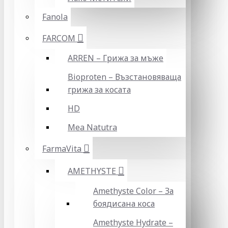
Fanola
FARCOM
ARREN – Грижа за мъже
Bioproten – Възстановяваща
грижа за косата
HD
Mea Natutra
FarmaVita
AMETHYSTE
Amethyste Color – За
боядисана коса
Amethyste Hydrate –