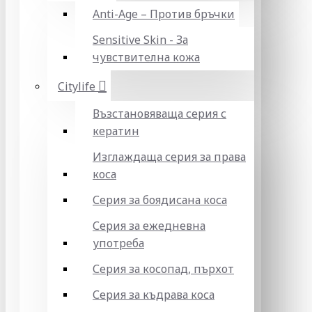
Anti-Age – Против бръчки
Sensitive Skin - За
чувствителна кожа
Citylife
Възстановяваща серия с
кератин
Изглаждаща серия за права
коса
Серия за боядисана коса
Серия за ежедневна
употреба
Серия за косопад, пърхот
Серия за къдрава коса