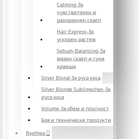
Calming-За
чувствителен и
раздразнен скалп
Hair Express-За
ускорен растеж
Sebum-Balancing-За
мазен скалп и сухи
краища
Silver Blond-За руса коса
Silver Blonde Sublіmeches-За
руса коса
Volume-За обем и плътност
Боя и технически продукти
Byothea