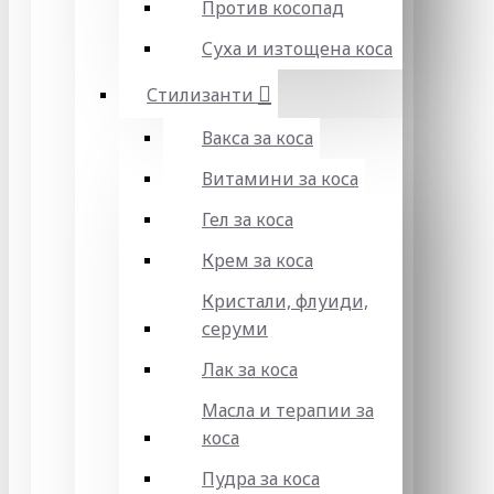
Против косопад
Суха и изтощена коса
Стилизанти
Вакса за коса
Витамини за коса
Гел за коса
Крем за коса
Кристали, флуиди,
серуми
Лак за коса
Масла и терапии за
коса
Пудра за коса