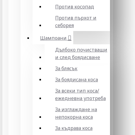
Против косопад
Против пърхот и
себорея
Шампоани
Дълбоко почистващи
и след боядисване
За блясък
За боядисана коса
За всеки тип коса/
ежедневна употреба
За изглаждане на
непокорна коса
За къдрава коса