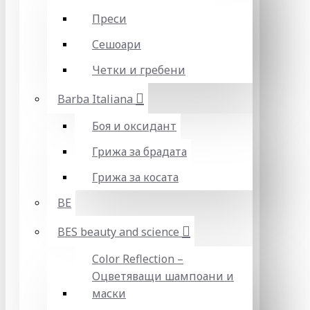
Преси
Сешоари
Четки и гребени
Barba Italiana
Боя и оксидант
Грижа за брадата
Грижа за косата
BE
BES beauty and science
Color Reflection –
Оцветяващи шампоани и
маски