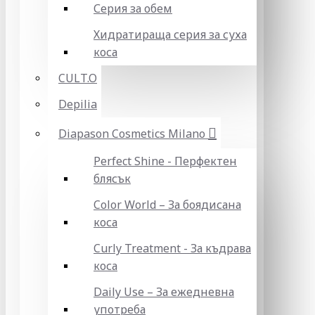
Серия за обем
Хидратираща серия за суха
коса
CULT.O
Depilia
Diapason Cosmetics Milano
Perfect Shine - Перфектен
блясък
Color World – За боядисана
коса
Curly Treatment - За къдрава
коса
Daily Use – За ежедневна
употреба