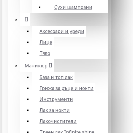
Сухи шампоани
Аксесоари и уреди
Лице
Тяло
Маникюр
База и топ лак
Грижа за ръце и нокти
Инструменти
Лак за нокти
Лакочистители
Траен лак Infinite shine