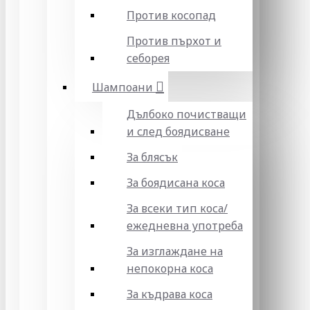
Против косопад
Против пърхот и
себорея
Шампоани
Дълбоко почистващи
и след боядисване
За блясък
За боядисана коса
За всеки тип коса/
ежедневна употреба
За изглаждане на
непокорна коса
За къдрава коса