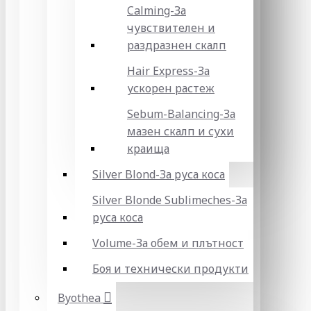
Calming-За
чувствителен и
раздразнен скалп
Hair Express-За
ускорен растеж
Sebum-Balancing-За
мазен скалп и сухи
краища
Silver Blond-За руса коса
Silver Blonde Sublіmeches-За
руса коса
Volume-За обем и плътност
Боя и технически продукти
Byothea