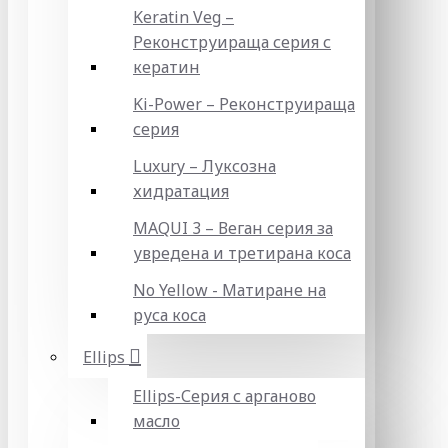
Keratin Veg –
Реконструираща серия с
кератин
Ki-Power – Реконструираща
серия
Luxury – Луксозна
хидратация
MAQUI 3 – Веган серия за
увредена и третирана коса
No Yellow - Матиране на
руса коса
Ellips
Ellips-Серия с арганово
масло