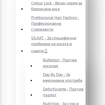
Colour Lock - Веган серия за
боядисана коса
Professional Hair Fashion -
Професионални
стилизанти
SILKAT - За специфични
проблеми на косата и
скалпа
Bulboton - Против
косопад
Day By Day - За
ежедневна употреба
Deforforante - Против
пърхот
Nutritivo - За суха и