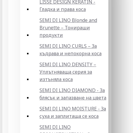
LISSE DESIGN KERATIN -
Гладка и права коса
SEMI DI LINO Blonde and
Brunette – Тониращи
продукти
SEMI DI LINO CURLS – За
къдрава и непокорна коса
SEMI DI LINO DENSITY –
Уплътняваща серия за
изтъняла коса
SEMI DI LINO DIAMOND - За
блясък и запазване на цвета
SEMI DI LINO MOISTURE - За
суха и заплитаща се коса
SEMI DI LINO