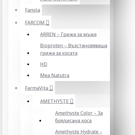
Fanola
FARCOM
ARREN – Грижа за мъже
Bioproten – Възстановяваща
грижа за косата
HD
Mea Natutra
FarmaVita
AMETHYSTE
Amethyste Color – За
боядисана коса
Amethyste Hydrate –