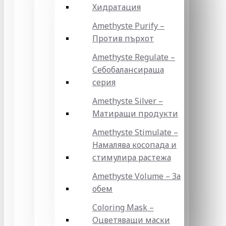
Хидратация
Amethyste Purify –
Против пърхот
Amethyste Regulate –
Себобалансираща
серия
Amethyste Silver –
Матиращи продукти
Amethyste Stimulate –
Намалява косопада и
стимулира растежа
Amethyste Volume – За
обем
Coloring Mask –
Оцветяващи маски