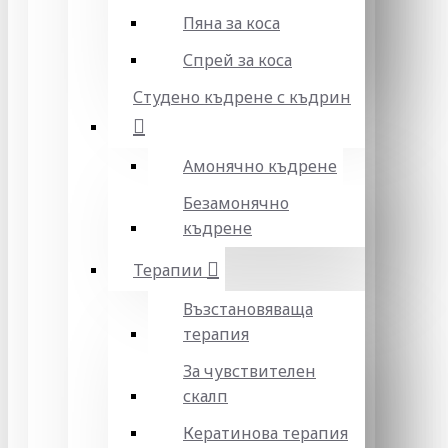
Пяна за коса
Спрей за коса
Студено къдрене с къдрин
Амонячно къдрене
Безамонячно
къдрене
Терапии
Възстановяваща
терапия
За чувствителен
скалп
Кератинова терапия