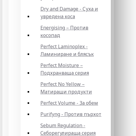
Dry and Damage - Суха и
увредена коса
Energising – Против
косопад
Perfect Laminoplex -
Ламиниране и блясък
Perfect Moisture –
Подхранваща серия
Perfect No Yellow –
Матиращи продукти
Perfect Volume - За обем
Purifyng - Против пърхот
Sebum Regulation -
Себорегулираща серия