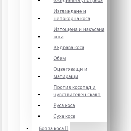
ежедневна употреба
Изглаждане и
непокорна коса
Изтощена и накъсана
коса
Къдрава коса
Обем
Оцветяващи и
матиращи
Против косопад и
чувствителен скалп
Руса коса
Суха коса
Боя за коса