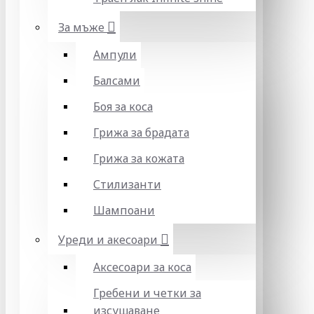
За мъже
Ампули
Балсами
Боя за коса
Грижа за брадата
Грижа за кожата
Стилизанти
Шампоани
Уреди и акесоари
Аксесоари за коса
Гребени и четки за
изсушаване