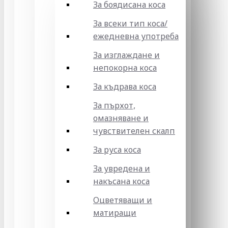
За боядисана коса
За всеки тип коса/
ежедневна употреба
За изглаждане и
непокорна коса
За къдрава коса
За пърхот,
омазняване и
чувствителен скалп
За руса коса
За увредена и
накъсана коса
Оцветяващи и
матиращи