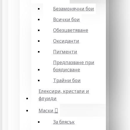
Безамонячни бои
Всички бои
Обезцветяване
Оксиданти
Пигменти
Предпазване при
боядисване
Трайни бои
Елексири, кристали и
флуиди
Маски
За блясък