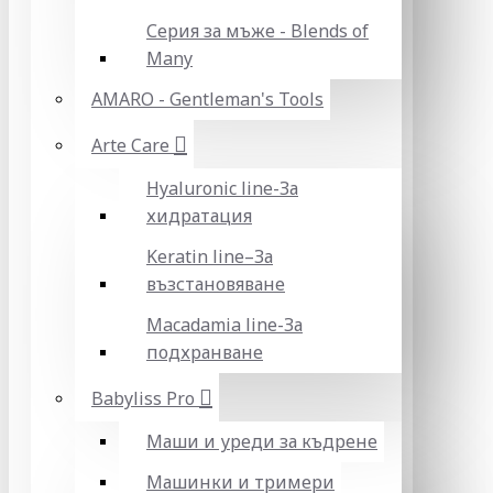
Серия за мъже - Blends of
Many
AMARO - Gentleman's Tools
Arte Care
Hyaluronic line-За
хидратация
Keratin line–За
възстановяване
Macadamia line-За
подхранване
Babyliss Pro
Маши и уреди за къдрене
Машинки и тримери