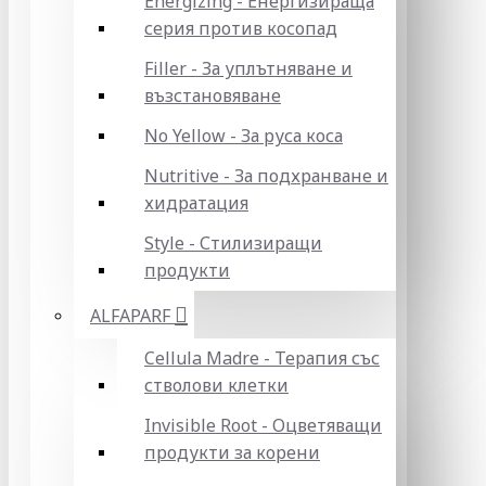
Energizing - Енергизираща
серия против косопад
Filler - За уплътняване и
възстановяване
No Yellow - За руса коса
Nutritive - За подхранване и
хидратация
Style - Стилизиращи
продукти
ALFAPARF
Cellula Madre - Терапия със
стволови клетки
Invisible Root - Оцветяващи
продукти за корени