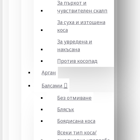
За пърхот и
чувствителен скалп
За суха и изтощена
коса
За увредена и
накъсана
Против косопад
Арган
Балсами
Без отмиване
Блясък
Боядисана коса
Всеки тип коса/