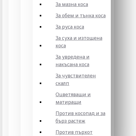
За мазна коса
За обем и тънка коса
За руса коса
За суха и изтощена
коса
За увредена и
накъсана коса
За чувствителен
скалп
Оцветяващи и
матиращи
Против косопад и за
бърз растеж
Против пърхот