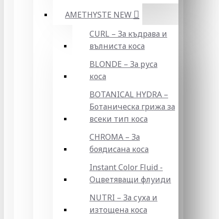
AMETHYSTE NEW
CURL – За къдрава и
вълниста коса
BLONDE – За руса
коса
BOTANICAL HYDRA –
Ботаническа грижа за
всеки тип коса
CHROMA – За
боядисана коса
Instant Color Fluid -
Оцветяващи флуиди
NUTRI – За суха и
изтощена коса