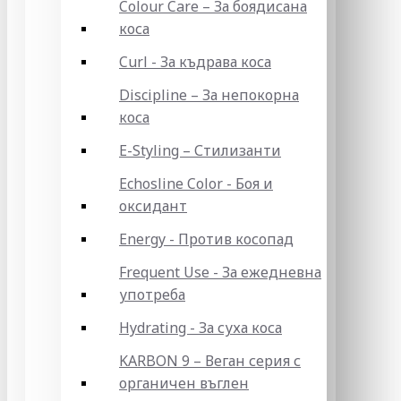
Colour Care – За боядисана
коса
Curl - За къдрава коса
Discipline – За непокорна
коса
E-Styling – Стилизанти
Echosline Color - Боя и
оксидант
Energy - Против косопад
Frequent Use - За ежедневна
употреба
Hydrating - За суха коса
KARBON 9 – Веган серия с
органичен въглен