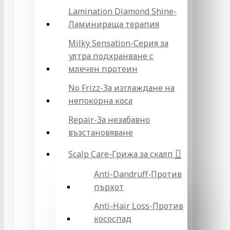
Lamination Diamond Shine-
Ламинираща терапия
Milky Sensation-Серия за
ултра подхранване с
млечен протеин
No Frizz-За изглаждане на
непокорна коса
Repair-За незабавно
възстановяване
Scalp Care-Грижа за скалп
Anti-Dandruff-Против
пърхот
Anti-Hair Loss-Против
кососпад