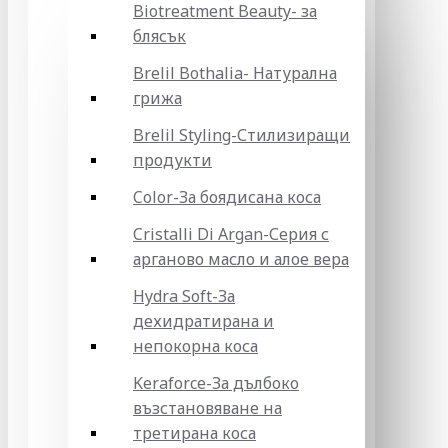
Biotreatment Beauty- за
блясък
Brelil Bothalia- Натурална
грижа
Brelil Styling-Стилизиращи
продукти
Color-За боядисана коса
Cristalli Di Argan-Серия с
арганово масло и алое вера
Hydra Soft-За
дехидратирана и
непокорна коса
Keraforce-За дълбоко
възстановяване на
третирана коса