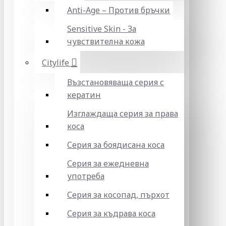
Anti-Age – Против бръчки
Sensitive Skin - За
чувствителна кожа
Citylife
Възстановяваща серия с
кератин
Изглаждаща серия за права
коса
Серия за боядисана коса
Серия за ежедневна
употреба
Серия за косопад, пърхот
Серия за къдрава коса