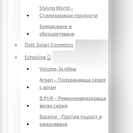
Styling World –
Стилизиращи продукти
Боядисване и
обезцветяване
Dott. Solari Cosmetics
Echosline
Volume-За обем
Argan – Подхранваща серия
с арган
B.PUR – Реминерализираща
веган серия
Balance - Против пърхот и
омазняване