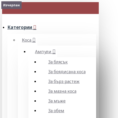
2-3 Days
Изчерпан
Изчерпан
МЕНЮ
Категории
Коса
Ампули
За блясък
За боядисана коса
За бърз растеж
За мазна коса
За мъже
За обем