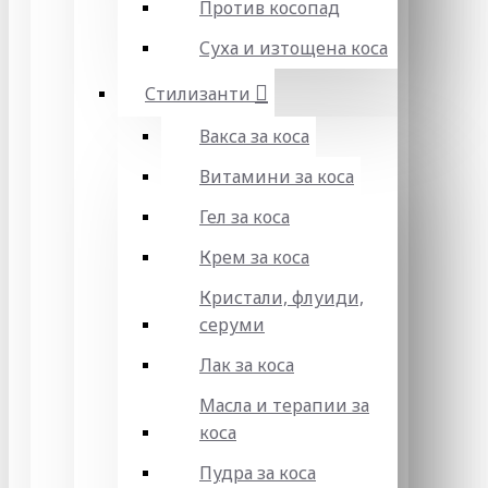
Против косопад
Суха и изтощена коса
Стилизанти
Вакса за коса
Витамини за коса
Гел за коса
Крем за коса
Кристали, флуиди,
серуми
Лак за коса
Масла и терапии за
коса
Пудра за коса