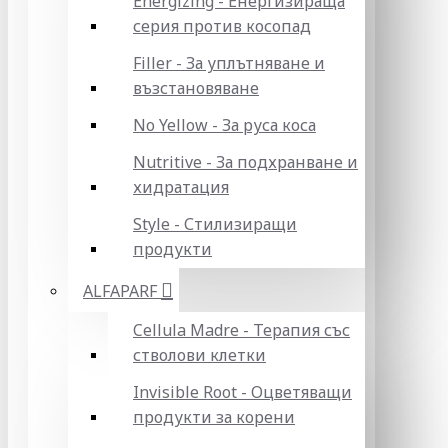
Energizing - Енергизираща
серия против косопад
Filler - За уплътняване и
възстановяване
No Yellow - За руса коса
Nutritive - За подхранване и
хидратация
Style - Стилизиращи
продукти
ALFAPARF
Cellula Madre - Терапия със
стволови клетки
Invisible Root - Оцветяващи
продукти за корени