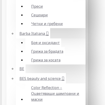
Преси
Сешоари
Четки и гребени
Barba Italiana
Боя и оксидант
Грижа за брадата
Грижа за косата
BE
BES beauty and science
Color Reflection –
Оцветяващи шампоани и
маски