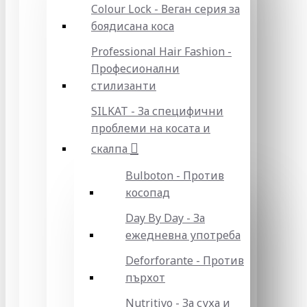
Colour Lock - Веган серия за
боядисана коса
Professional Hair Fashion -
Професионални
стилизанти
SILKAT - За специфични
проблеми на косата и
скалпа
Bulboton - Против
косопад
Day By Day - За
ежедневна употреба
Deforforante - Против
пърхот
Nutritivo - За суха и