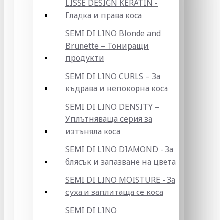
LISSE DESIGN KERATIN -
Гладка и права коса
SEMI DI LINO Blonde and
Brunette – Тониращи
продукти
SEMI DI LINO CURLS – За
къдрава и непокорна коса
SEMI DI LINO DENSITY –
Уплътняваща серия за
изтъняла коса
SEMI DI LINO DIAMOND - За
блясък и запазване на цвета
SEMI DI LINO MOISTURE - За
суха и заплитаща се коса
SEMI DI LINO