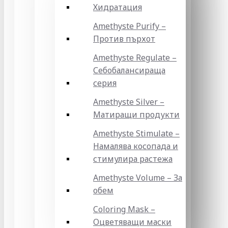
Хидратация
Amethyste Purify –
Против пърхот
Amethyste Regulate –
Себобалансираща
серия
Amethyste Silver –
Матиращи продукти
Amethyste Stimulate –
Намалява косопада и
стимулира растежа
Amethyste Volume – За
обем
Coloring Mask –
Оцветяващи маски