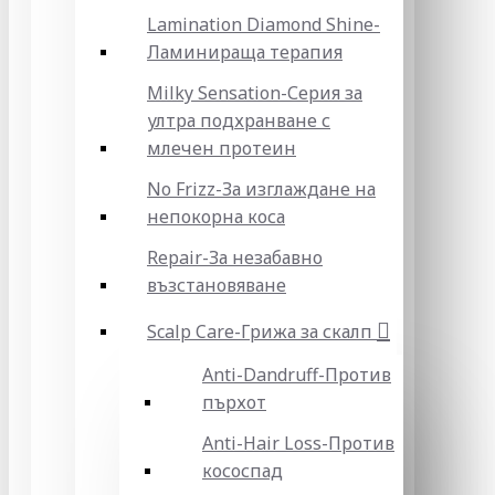
Lamination Diamond Shine-
Ламинираща терапия
Milky Sensation-Серия за
ултра подхранване с
млечен протеин
No Frizz-За изглаждане на
непокорна коса
Repair-За незабавно
възстановяване
Scalp Care-Грижа за скалп
Anti-Dandruff-Против
пърхот
Anti-Hair Loss-Против
кососпад