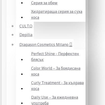
Серия за обем
Хидратираща серия за суха
коса
CULT.O
Depilia
Diapason Cosmetics Milano
Perfect Shine - Перфектен
блясък
Color World – За боядисана
коса
Curly Treatment - За къдрава
коса
Daily Use – За ежедневна
употреба