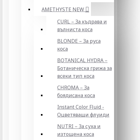
AMETHYSTE NEW
CURL – За къдрава и
вълниста коса
BLONDE – За руса
коса
BOTANICAL HYDRA –
Ботаническа грижа за
всеки тип коса
CHROMA – За
боядисана коса
Instant Color Fluid -
Оцветяващи флуиди
NUTRI – За суха и
изтощена коса