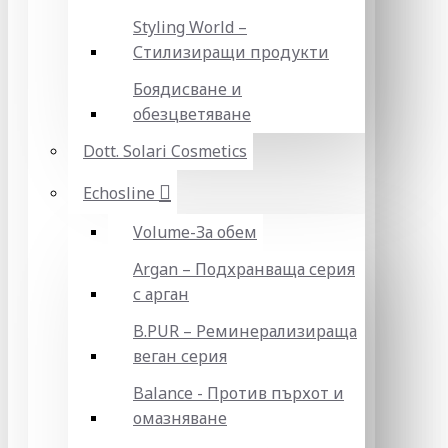
Styling World –
Стилизиращи продукти
Боядисване и
обезцветяване
Dott. Solari Cosmetics
Echosline
Volume-За обем
Argan – Подхранваща серия
с арган
B.PUR – Реминерализираща
веган серия
Balance - Против пърхот и
омазняване