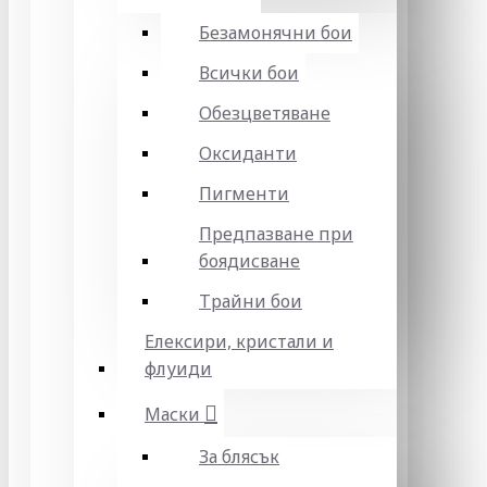
Безамонячни бои
Всички бои
Обезцветяване
Оксиданти
Пигменти
Предпазване при
боядисване
Трайни бои
Елексири, кристали и
флуиди
Маски
За блясък