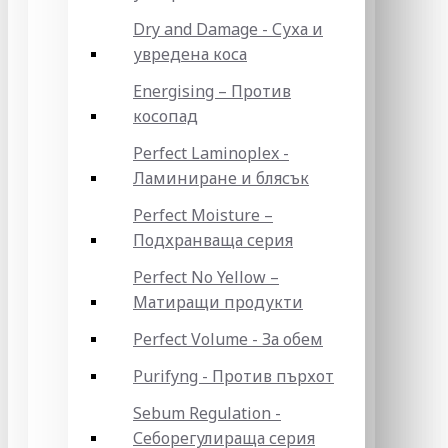
Dry and Damage - Суха и
увредена коса
Energising – Против
косопад
Perfect Laminoplex -
Ламиниране и блясък
Perfect Moisture –
Подхранваща серия
Perfect No Yellow –
Матиращи продукти
Perfect Volume - За обем
Purifyng - Против пърхот
Sebum Regulation -
Себорегулираща серия