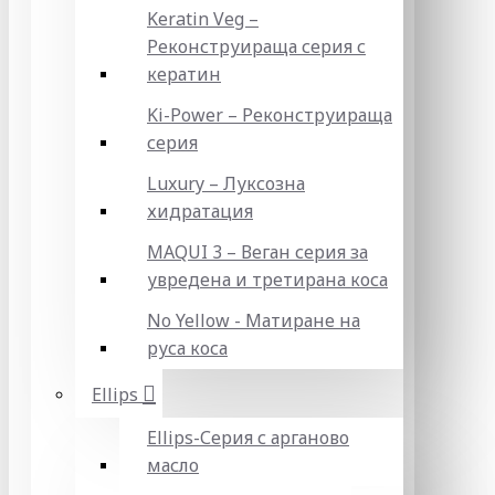
Keratin Veg –
Реконструираща серия с
кератин
Ki-Power – Реконструираща
серия
Luxury – Луксозна
хидратация
MAQUI 3 – Веган серия за
увредена и третирана коса
No Yellow - Матиране на
руса коса
Ellips
Ellips-Серия с арганово
масло