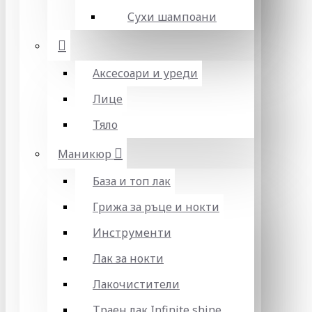
Сухи шампоани
Аксесоари и уреди
Лице
Тяло
Маникюр
База и топ лак
Грижа за ръце и нокти
Инструменти
Лак за нокти
Лакочистители
Траен лак Infinite shine