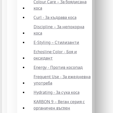
Colour Care – За боядисана
коса
Curl - За къдрава коса
Discipline – За непокорна
коса
E-Styling – Стилизанти
Echosline Color - Боя и
оксидант
Energy - Против косопад
Frequent Use - За ежедневна
употреба
Hydrating - За суха коса
KARBON 9 – Веган серия с
органичен въглен