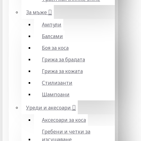
За мъже
Ампули
Балсами
Боя за коса
Грижа за брадата
Грижа за кожата
Стилизанти
Шампоани
Уреди и акесоари
Аксесоари за коса
Гребени и четки за
изсушаване