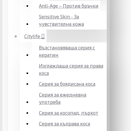
Anti-Age – Против бръчки
Sensitive Skin - За
чувствителна кожа
Citylife
Възстановяваща серия с
кератин
Изглаждаща серия за права
коса
Серия за боядисана коса
Серия за ежедневна
употреба
Серия за косопад, пърхот
Серия за къдрава коса