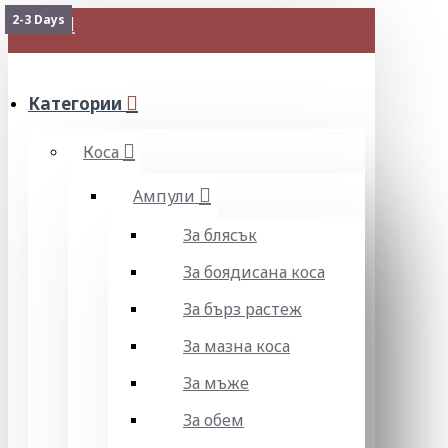
2-3 Days
МЕНЮ
Категории
Коса
Ампули
За блясък
За боядисана коса
За бърз растеж
За мазна коса
За мъже
За обем