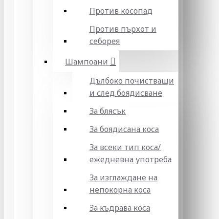
Против косопад
Против пърхот и
себорея
Шампоани
Дълбоко почистващи
и след боядисване
За блясък
За боядисана коса
За всеки тип коса/
ежедневна употреба
За изглаждане на
непокорна коса
За къдрава коса