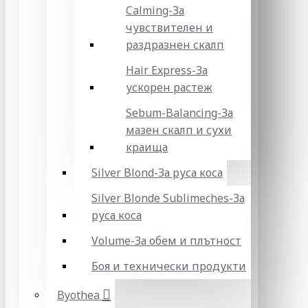
Calming-За
чувствителен и
раздразнен скалп
Hair Express-За
ускорен растеж
Sebum-Balancing-За
мазен скалп и сухи
краища
Silver Blond-За руса коса
Silver Blonde Sublіmeches-За
руса коса
Volume-За обем и плътност
Боя и технически продукти
Byothea