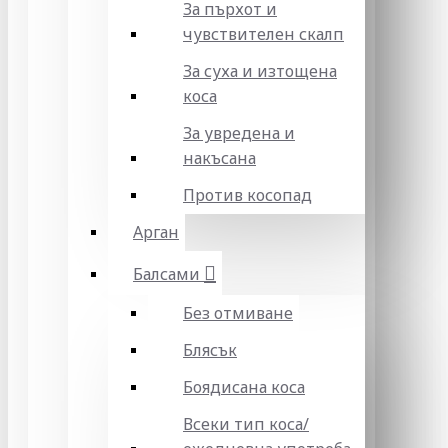
За пърхот и
чувствителен скалп
За суха и изтощена
коса
За увредена и
накъсана
Против косопад
Арган
Балсами
Без отмиване
Блясък
Боядисана коса
Всеки тип коса/