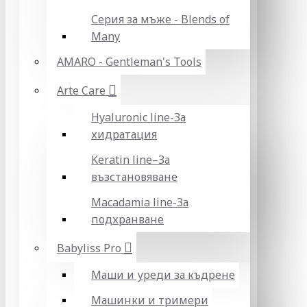
Серия за мъже - Blends of
Many
AMARO - Gentleman's Tools
Arte Care
Hyaluronic line-За
хидратация
Keratin line–За
възстановяване
Macadamia line-За
подхранване
Babyliss Pro
Маши и уреди за къдрене
Машинки и тримери