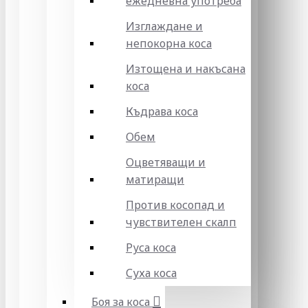
ежедневна употреба
Изглаждане и
непокорна коса
Изтощена и накъсана
коса
Къдрава коса
Обем
Оцветяващи и
матиращи
Против косопад и
чувствителен скалп
Руса коса
Суха коса
Боя за коса