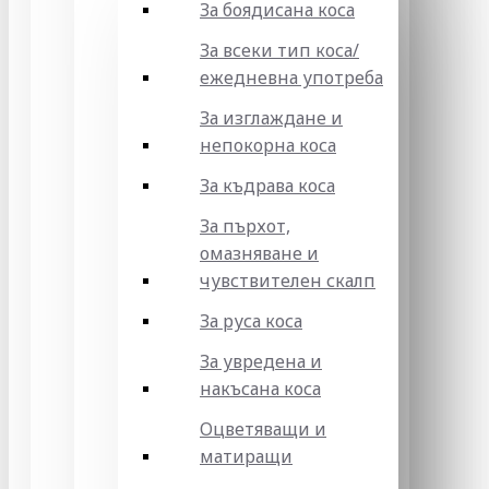
За боядисана коса
За всеки тип коса/
ежедневна употреба
За изглаждане и
непокорна коса
За къдрава коса
За пърхот,
омазняване и
чувствителен скалп
За руса коса
За увредена и
накъсана коса
Оцветяващи и
матиращи