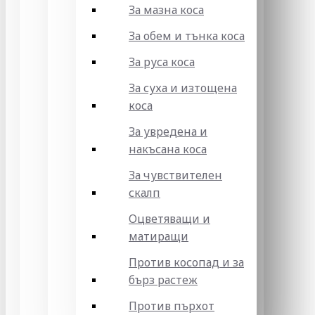
За мазна коса
За обем и тънка коса
За руса коса
За суха и изтощена
коса
За увредена и
накъсана коса
За чувствителен
скалп
Оцветяващи и
матиращи
Против косопад и за
бърз растеж
Против пърхот