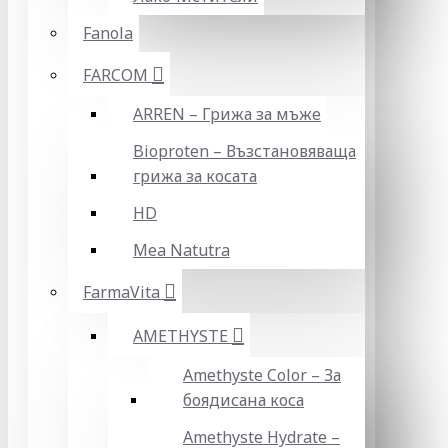
Fanola
FARCOM
ARREN – Грижа за мъже
Bioproten – Възстановяваща
грижа за косата
HD
Mea Natutra
FarmaVita
AMETHYSTE
Amethyste Color – За
боядисана коса
Amethyste Hydrate –