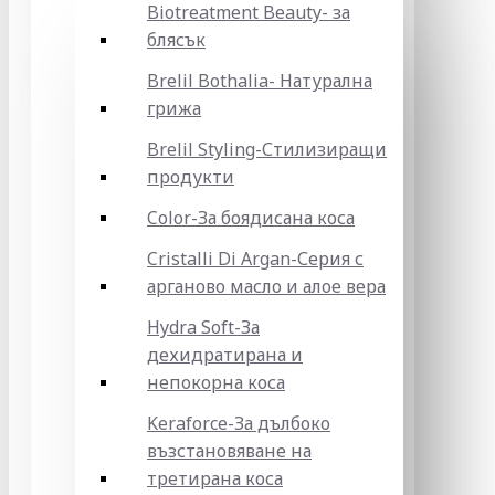
Biotreatment Beauty- за
блясък
Brelil Bothalia- Натурална
грижа
Brelil Styling-Стилизиращи
продукти
Color-За боядисана коса
Cristalli Di Argan-Серия с
арганово масло и алое вера
Hydra Soft-За
дехидратирана и
непокорна коса
Keraforce-За дълбоко
възстановяване на
третирана коса