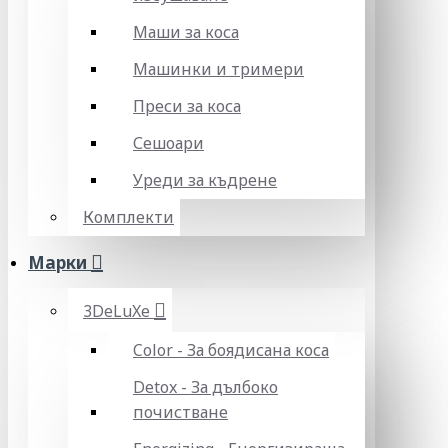
Маши за коса
Машинки и тримери
Преси за коса
Сешоари
Уреди за къдрене
Комплекти
Марки
3DeLuXe
Color - За боядисана коса
Detox - За дълбоко
почистване