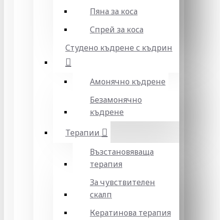
Пяна за коса
Спрей за коса
Студено къдрене с къдрин
Амонячно къдрене
Безамонячно
къдрене
Терапии
Възстановяваща
терапия
За чувствителен
скалп
Кератинова терапия