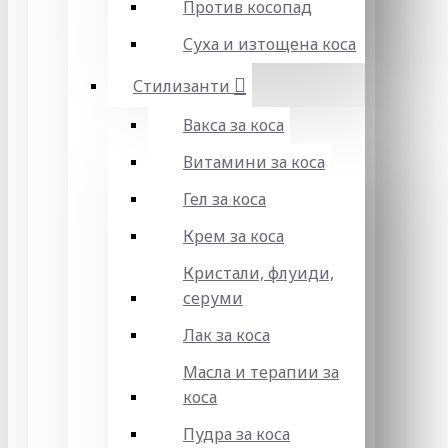
Против косопад
Суха и изтощена коса
Стилизанти
Вакса за коса
Витамини за коса
Гел за коса
Крем за коса
Кристали, флуиди,
серуми
Лак за коса
Масла и терапии за
коса
Пудра за коса