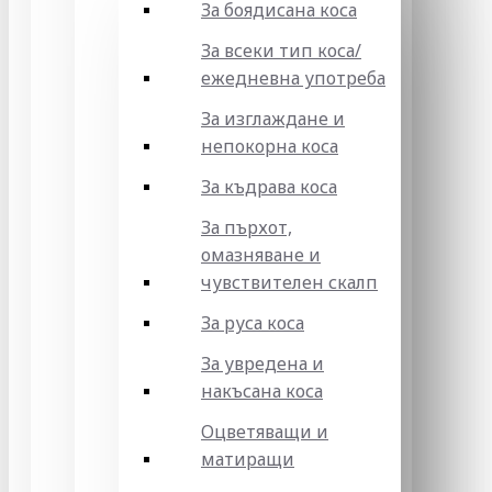
За боядисана коса
За всеки тип коса/
ежедневна употреба
За изглаждане и
непокорна коса
За къдрава коса
За пърхот,
омазняване и
чувствителен скалп
За руса коса
За увредена и
накъсана коса
Оцветяващи и
матиращи