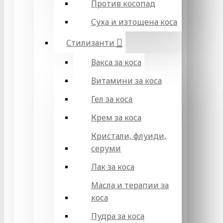
Против косопад
Суха и изтощена коса
Стилизанти
Вакса за коса
Витамини за коса
Гел за коса
Крем за коса
Кристали, флуиди,
серуми
Лак за коса
Масла и терапии за
коса
Пудра за коса