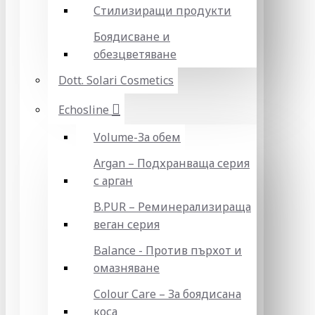
Стилизиращи продукти
Боядисване и
обезцветяване
Dott. Solari Cosmetics
Echosline
Volume-За обем
Argan – Подхранваща серия
с арган
B.PUR – Реминерализираща
веган серия
Balance - Против пърхот и
омазняване
Colour Care – За боядисана
коса