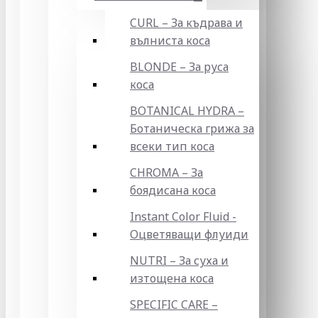
CURL – За къдрава и
вълниста коса
BLONDE – За руса
коса
BOTANICAL HYDRA –
Ботаническа грижа за
всеки тип коса
CHROMA – За
боядисана коса
Instant Color Fluid -
Оцветяващи флуиди
NUTRI – За суха и
изтощена коса
SPECIFIC CARE –