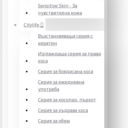
Sensitive Skin - За
чувствителна кожа
Citylife
Възстановяваща серия с
кератин
Изглаждаща серия за права
коса
Серия за боядисана коса
Серия за ежедневна
употреба
Серия за косопад, пърхот
Серия за къдрава коса
Серия за обем