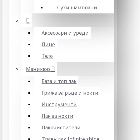
Сухи шампоани
Аксесоари и уреди
Лице
Тяло
Маникюр
База и топ лак
Грижа за ръце и нокти
Инструменти
Лак за нокти
Лакочистители
Траен лак Infinite shine