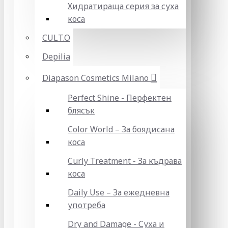
Хидратираща серия за суха
коса
CULT.O
Depilia
Diapason Cosmetics Milano
Perfect Shine - Перфектен
блясък
Color World – За боядисана
коса
Curly Treatment - За къдрава
коса
Daily Use – За ежедневна
употреба
Dry and Damage - Суха и