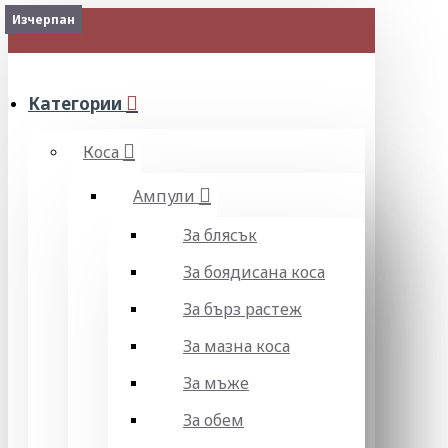
Изчерпан
Изчерпан
Изчерпан
Изчерпан
МЕНЮ
Категории
Коса
Ампули
За блясък
За боядисана коса
За бърз растеж
За мазна коса
За мъже
За обем