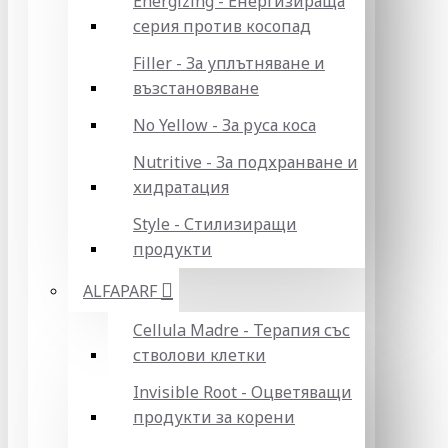
Energizing - Енергизираща
серия против косопад
Filler - За уплътняване и
възстановяване
No Yellow - За руса коса
Nutritive - За подхранване и
хидратация
Style - Стилизиращи
продукти
ALFAPARF
Cellula Madre - Терапия със
стволови клетки
Invisible Root - Оцветяващи
продукти за корени