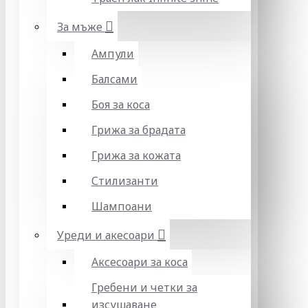
За мъже
Ампули
Балсами
Боя за коса
Грижа за брадата
Грижа за кожата
Стилизанти
Шампоани
Уреди и акесоари
Аксесоари за коса
Гребени и четки за
изсушаване