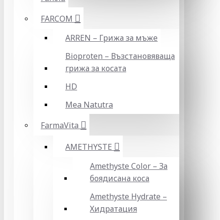
FARCOM
ARREN – Грижа за мъже
Bioproten – Възстановяваща
грижа за косата
HD
Mea Natutra
FarmaVita
AMETHYSTE
Amethyste Color – За
боядисана коса
Amethyste Hydrate –
Хидратация