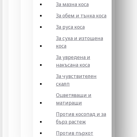
За мазна коса
За обем и тънка коса
За руса коса
За суха и изтощена
коса
За увредена и
накъсана коса
За чувствителен
скалп
Оцветяващи и
матиращи
Против косопад и за
бърз растеж
Против пърхот