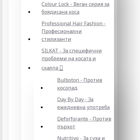
Colour Lock - Веган серия за
боядисана коса
Professional Hair Fashion -
Професионални
стилизанти
SILKAT - За специфични
проблеми на косата и
скалпа
Bulboton - Против
косопад
Day By Day - За
ежедневна употреба
Deforforante - Против
пърхот
Nutritivo - За суха и