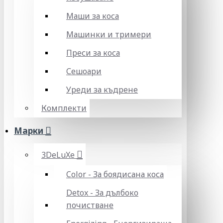
Маши за коса
Машинки и тримери
Преси за коса
Сешоари
Уреди за къдрене
Комплекти
Марки
3DeLuXe
Color - За боядисана коса
Detox - За дълбоко
почистване