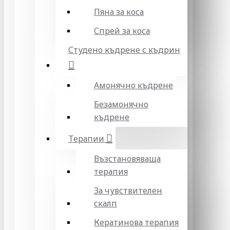
Пяна за коса
Спрей за коса
Студено къдрене с къдрин
Амонячно къдрене
Безамонячно
къдрене
Терапии
Възстановяваща
терапия
За чувствителен
скалп
Кератинова терапия