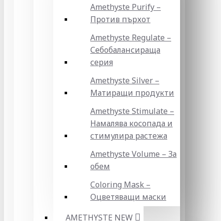
Amethyste Purify –
Против пърхот
Amethyste Regulate –
Себобалансираща
серия
Amethyste Silver –
Матиращи продукти
Amethyste Stimulate –
Намалява косопада и
стимулира растежа
Amethyste Volume – За
обем
Coloring Mask –
Оцветяващи маски
AMETHYSTE NEW