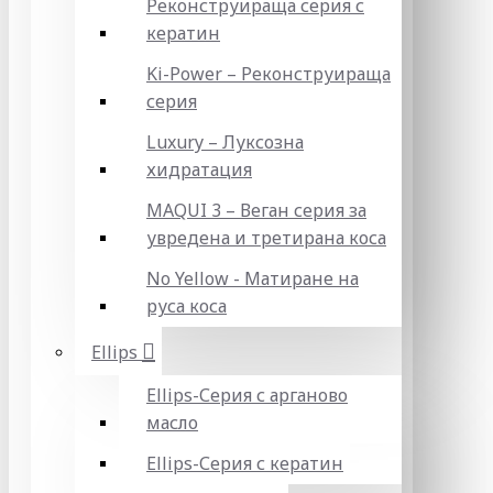
Реконструираща серия с
кератин
Ki-Power – Реконструираща
серия
Luxury – Луксозна
хидратация
MAQUI 3 – Веган серия за
увредена и третирана коса
No Yellow - Матиране на
руса коса
Ellips
Ellips-Серия с арганово
масло
Ellips-Серия с кератин