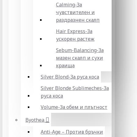
Calming-За
чувствителен и
раздразнен скалп
Hair Express-За
ускорен растеж
Sebum-Balancing-За
мазен скалп и сухи
краища
Silver Blond-За руса коса
Silver Blonde Sublіmeches-За
руса коса
Volume-За обем и плътност
Byothea
Anti-Age – Против бръчки