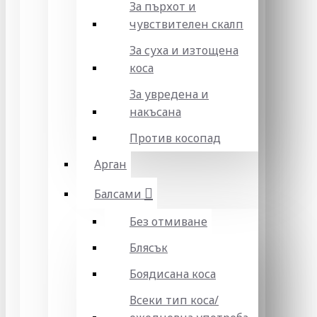
За пърхот и
чувствителен скалп
За суха и изтощена
коса
За увредена и
накъсана
Против косопад
Арган
Балсами
Без отмиване
Блясък
Боядисана коса
Всеки тип коса/