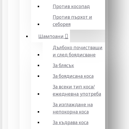
Против косопад
Против пърхот и
себорея
Шампоани
Дълбоко почистващи
и след боядисване
За блясък
За боядисана коса
За всеки тип коса/
ежедневна употреба
За изглаждане на
непокорна коса
За къдрава коса