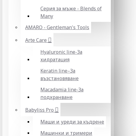
Серия за мъже - Blends of
Many
AMARO - Gentleman's Tools
Arte Care
Hyaluronic line-За
хидратация
Keratin line–За
възстановяване
Macadamia line-За
подхранване
Babyliss Pro
Маши и уреди за къдрене
Машинки и тримери