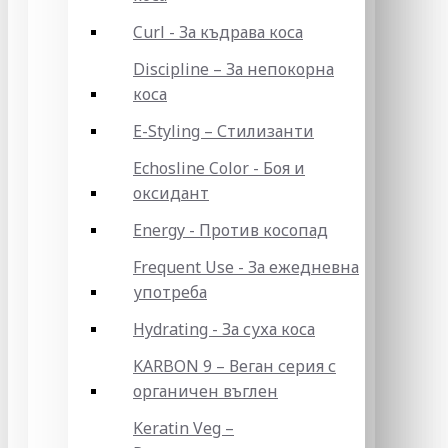
Curl - За къдрава коса
Discipline – За непокорна
коса
E-Styling – Стилизанти
Echosline Color - Боя и
оксидант
Energy - Против косопад
Frequent Use - За ежедневна
употреба
Hydrating - За суха коса
KARBON 9 – Веган серия с
органичен въглен
Keratin Veg –