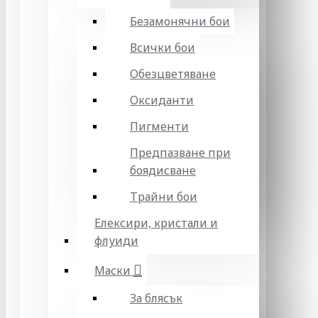
Безамонячни бои
Всички бои
Обезцветяване
Оксиданти
Пигменти
Предпазване при
боядисване
Трайни бои
Елексири, кристали и
флуиди
Маски
За блясък