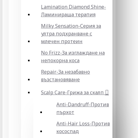
Lamination Diamond Shine-
Ламинираща терапия
Milky Sensation-Серия за
ултра подхранване с
млечен протеин
No Frizz-За изглаждане на
непокорна коса
Repair-За незабавно
възстановяване
Scalp Care-Грижа за скалп
Anti-Dandruff-Против
пърхот
Anti-Hair Loss-Против
кососпад