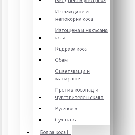
ежедневна употреба
Изглаждане и
непокорна коса
Изтощена и накъсана
коса
Къдрава коса
Обем
Оцветяващи и
матиращи
Против косопад и
чувствителен скалп
Руса коса
Суха коса
Боя за коса