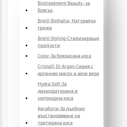
Biotreatment Beauty- за
блясък
Brelil Bothalia- Натурална
грижа
Brelil Styling-Стилизиращи
продукти
Color-За боядисана коса
Cristalli Di Argan-Серия с
арганово масло и алое вера
Hydra Soft-За
дехидратирана и
непокорна коса
Keraforce-За дълбоко
възстановяване на
третирана коса