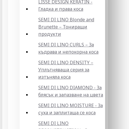
LISSE DESIGN KERATIN -
Гладка и права коса
SEMI DI LINO Blonde and
Brunette – Тониращи
продукти
SEMI DI LINO CURLS – За
къдрава и непокорна коса
SEMI DI LINO DENSITY –
Уплътняваща серия за
изтъняла коса
SEMI DI LINO DIAMOND - За
блясък и запазване на цвета
SEMI DI LINO MOISTURE - За
суха и заплитаща се коса
SEMI DI LINO