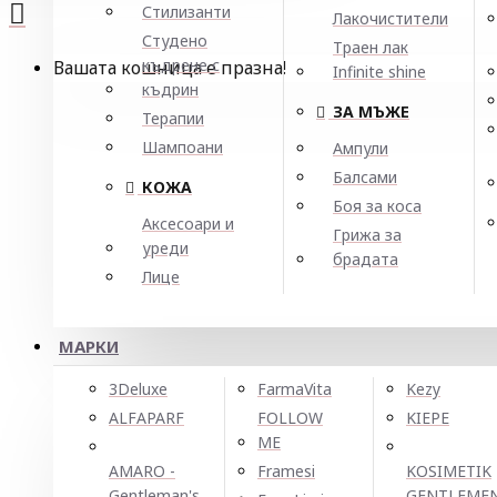
Стилизанти
Лакочистители
Студено
Траен лак
къдрене с
Вашата кошница е празна!
Infinite shine
къдрин
ЗА МЪЖЕ
Терапии
Шампоани
Ампули
Балсами
КОЖА
Боя за коса
Аксесоари и
Грижа за
уреди
брадата
Лице
МАРКИ
3Deluxe
FarmaVita
Kezy
ALFAPARF
FOLLOW
KIEPE
ME
AMARO -
Framesi
KOSIMETIK
Gentleman's
GENTLEME