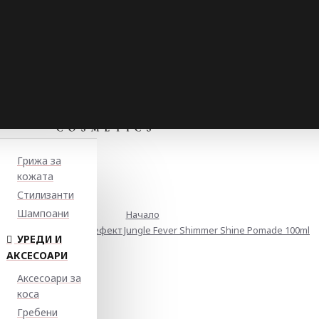
Грижа за
кожата
Стилизанти
Шампоани
Начало
са за коса с бляскав ефект Jungle Fever Shimmer Shine Pomade 100ml
УРЕДИ И
АКСЕСОАРИ
Аксесоари за
коса
Гребени