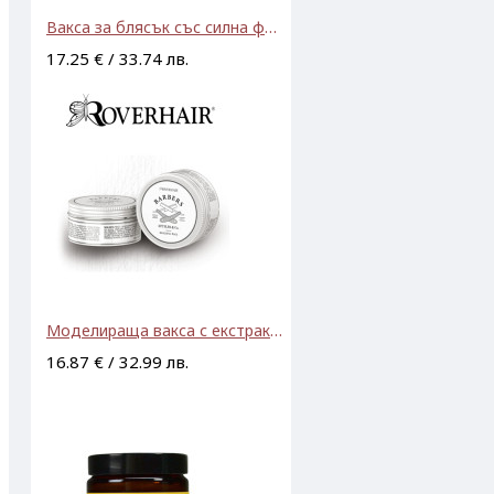
Вакса за блясък със силна фиксация Yellow Style Glossy Wax 100ml
17.25 € / 33.74 лв.
Моделираща вакса с екстракт от хмел Roverhair Barbers Molding Wax 100ml
16.87 € / 32.99 лв.