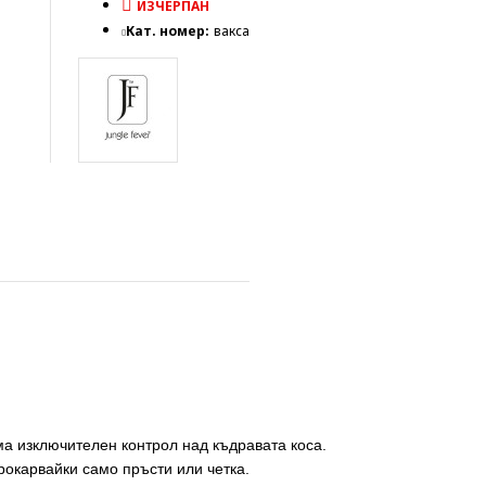
ИЗЧЕРПАН
Кат. номер:
вакса
Има изключителен контрол над къдравата коса.
рокарвайки само пръсти или четка.