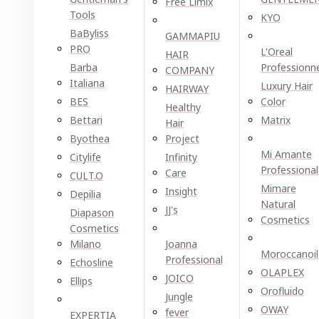
Free Limix
Tools
KYO
BaByliss
GAMMAPIU
PRO
L'Oreal
HAIR
Barba
Professionn
COMPANY
Italiana
Luxury Hair
HAIRWAY
BES
Color
Healthy
Bettari
Matrix
Hair
Byothea
Project
Mi Amante
Citylife
Infinity
Professional
Care
CULT.O
Mimare
Insight
Depilia
Natural
JJ's
Diapason
Cosmetics
Cosmetics
Milano
Joanna
Moroccanoil
Professional
Echosline
OLAPLEX
JOICO
Ellірѕ
Orofluido
Jungle
OWAY
fever
EXPERTIA