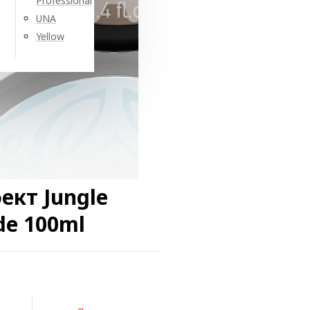
Professional
UNA
Yellow
ект Jungle
de 100ml