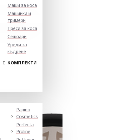
Маши за коса
Машинки и
тримери
Преси за коса
Сешоари
Уреди за
къдрене
КОМПЛЕКТИ
Papino
Cosmetics
Perfecta
Proline
N
Pettenon