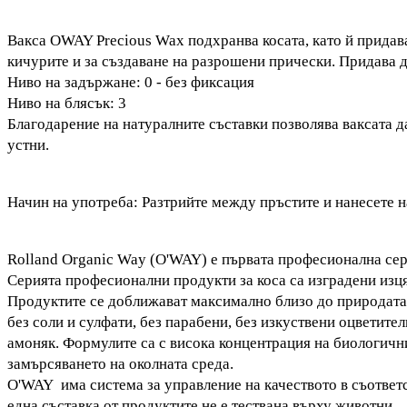
Вакса OWAY Precious Wax подхранва косата, като й придав
кичурите и за създаване на разрошени прически. Придава 
Ниво на задържане: 0 - без фиксация
Ниво на блясък: 3
Благодарение на натуралните съставки позволява ваксата д
устни.
Начин на употреба: Разтрийте между пръстите и нанесете н
Rolland Organic Way (O'WAY) е първата професионална се
Серията професионални продукти за коса са изградени изц
Продуктите се доближават максимално близо до природата,
без соли и сулфати, без парабени, без изкуствени оцветители
амоняк. Формулите са с висока концентрация на биологичн
замърсяването на околната среда.
O'WAY има система за управление на качеството в съответс
една съставка от продуктите не е тествана върху животни.