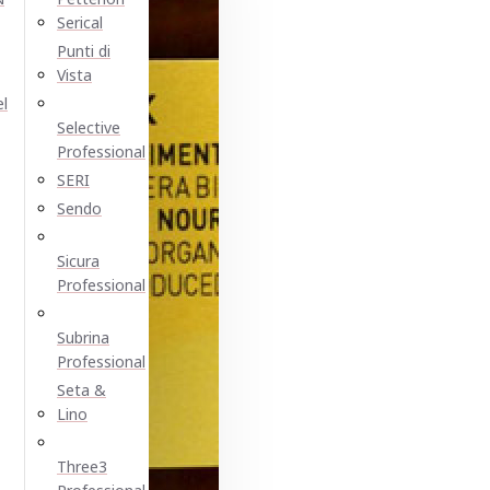
Serical
Punti di
Vista
el
Selective
Professional
SERI
Sendo
Sicura
Professional
Subrina
Professional
Seta &
Lino
Three3