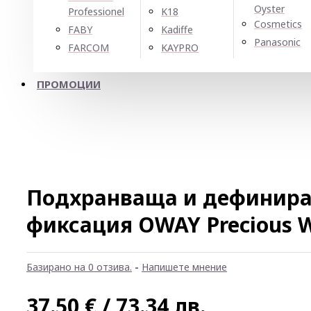
Oyster
Professionel
K18
Cosmetics
FABY
Kadiffe
Panasonic
FARCOM
KAYPRO
ПРОМОЦИИ
Подхранваща и дефинира
фиксация OWAY Precious 
Базирано на 0 отзива.
-
Напишете мнение
37.50 € / 73.34 лв.