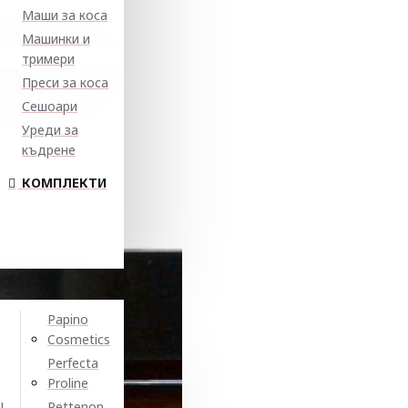
Маши за коса
Машинки и
тримери
Преси за коса
Сешоари
Уреди за
къдрене
КОМПЛЕКТИ
Papino
Cosmetics
Perfecta
Proline
N
Pettenon