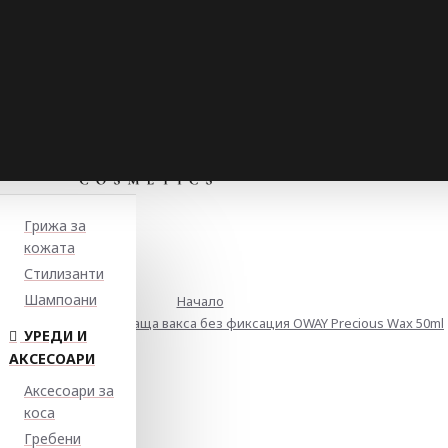
Грижа за
кожата
Стилизанти
Шампоани
Начало
ранваща и дефинираща вакса без фиксация OWAY Precious Wax 50ml
УРЕДИ И
АКСЕСОАРИ
Аксесоари за
коса
Гребени