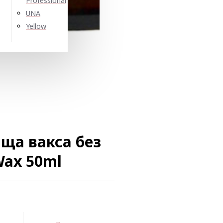
Professional
UNA
Yellow
ща вакса без
Wax 50ml