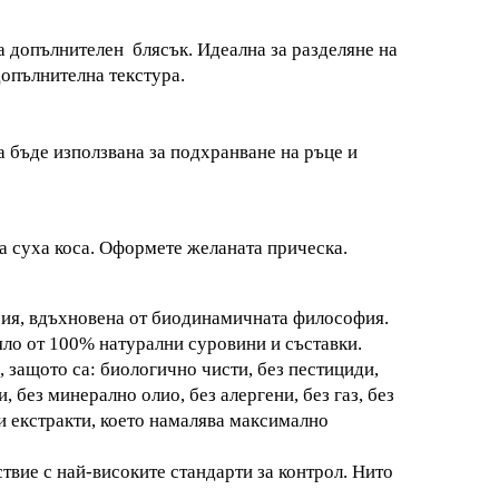
а допълнителен блясък. Идеална за разделяне на
допълнителна текстура.
а бъде използвана за подхранване на ръце и
а суха коса. Оформете желаната прическа.
рия, вдъхнoвена от биодинамичната философия.
яло от 100% натурални суровини и съставки.
 защото са: биологично чисти, без пестициди,
, без минерално олио, без алергени, без газ, без
и екстракти, което намалява максимално
твие с най-високите стандарти за контрол. Нито