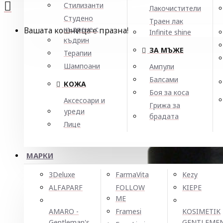
Стилизанти
Лакочистители
Студено
Траен лак
къдрене с
Вашата кошница е празна!
Infinite shine
къдрин
ЗА МЪЖЕ
Терапии
Шампоани
Ампули
Балсами
КОЖА
Боя за коса
Аксесоари и
Грижа за
уреди
брадата
Лице
МАРКИ
3Deluxe
FarmaVita
Kezy
ALFAPARF
FOLLOW
KIEPE
ME
AMARO -
Framesi
KOSIMETIK
Gentleman's
GENTLEME