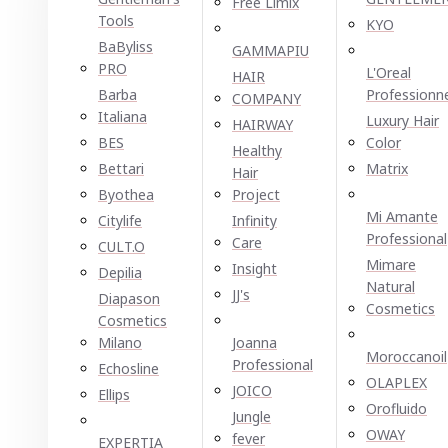
Free Limix
Tools
KYO
BaByliss
GAMMAPIU
PRO
L'Oreal
HAIR
Barba
Professionn
COMPANY
Italiana
Luxury Hair
HAIRWAY
BES
Color
Healthy
Bettari
Matrix
Hair
Byothea
Project
Mi Amante
Citylife
Infinity
Professional
Care
CULT.O
Mimare
Insight
Depilia
Natural
JJ's
Diapason
Cosmetics
Cosmetics
Milano
Joanna
Moroccanoil
Professional
Echosline
OLAPLEX
JOICO
Ellірѕ
Orofluido
Jungle
OWAY
fever
EXPERTIA