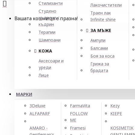
Стилизанти
Лакочистители
Студено
Траен лак
къдрене с
Вашата кошница е празна!
Infinite shine
къдрин
ЗА МЪЖЕ
Терапии
Шампоани
Ампули
Балсами
КОЖА
Боя за коса
Аксесоари и
Грижа за
уреди
брадата
Лице
МАРКИ
3Deluxe
FarmaVita
Kezy
ALFAPARF
FOLLOW
KIEPE
ME
AMARO -
Framesi
KOSIMETIK
Gentleman's
GENTLEME