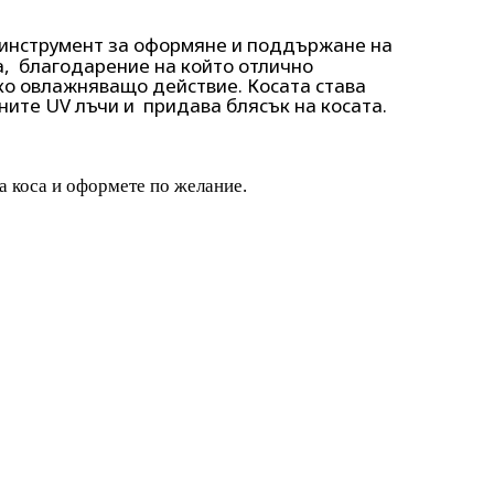
 инструмент за оформяне и поддържане на
а, благодарение на който отлично
ко овлажняващо действие. Косата става
ните UV лъчи и придава блясък на косата.
ха коса и оформете по желание.