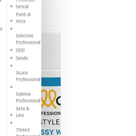
Serical
Punti di
Vista
el
Selective
Professional
SERI
Sendo
Sicura
Professional
Subrina
Professional
Seta &
Lino
Three3