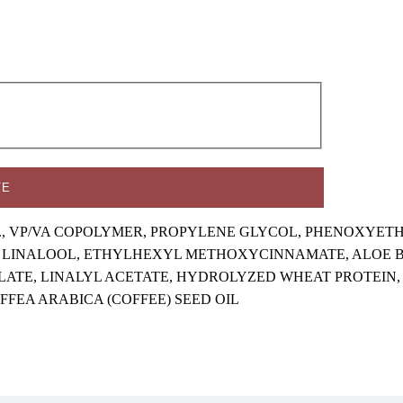
ТЕ
AT., VP/VA COPOLYMER, PROPYLENE GLYCOL, PHENOXYET
INALOOL, ETHYLHEXYL METHOXYCINNAMATE, ALOE BA
TE, LINALYL ACETATE, HYDROLYZED WHEAT PROTEIN,
FFEA ARABICA (COFFEE) SEED OIL