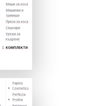
Маши за коса
Машинки и
тримери
Преси за коса
Сешоари
Уреди за
къдрене
КОМПЛЕКТИ
Papino
Cosmetics
Perfecta
Proline
N
Pettenon