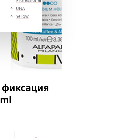
Professional
UNA
Yellow
а фиксация
0ml