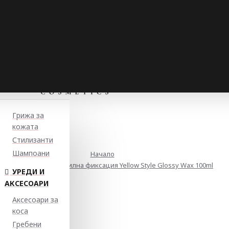
Грижа за
кожата
Стилизанти
Шампоани
Начало
Вакса за блясък със силна фиксация Yellow Style Glossy Wax 100ml
УРЕДИ И
АКСЕСОАРИ
Аксесоари за
коса
Гребени