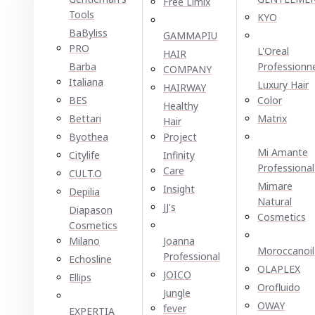
Free Limix
Tools
KYO
BaByliss
GAMMAPIU
PRO
L'Oreal
HAIR
Barba
Professionn
COMPANY
Italiana
Luxury Hair
HAIRWAY
BES
Color
Healthy
Bettari
Matrix
Hair
Byothea
Project
Mi Amante
Citylife
Infinity
Professional
Care
CULT.O
Mimare
Insight
Depilia
Natural
JJ's
Diapason
Cosmetics
Cosmetics
Milano
Joanna
Moroccanoil
Professional
Echosline
OLAPLEX
JOICO
Ellірѕ
Orofluido
Jungle
OWAY
fever
EXPERTIA