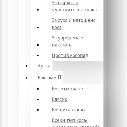
За пърхот и
чувствителен скалп
За суха и изтощена
коса
За увредена и
накъсана
Против косопад
Арган
Балсами
Без отмиване
Блясък
Боядисана коса
Всеки тип коса/