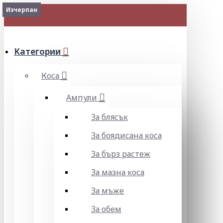
Изчерпан
МЕНЮ
Категории
Коса
Ампули
За блясък
За боядисана коса
За бърз растеж
За мазна коса
За мъже
За обем