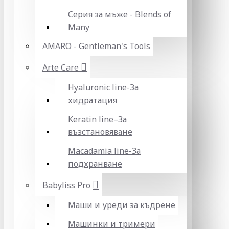
Серия за мъже - Blends of
Many
AMARO - Gentleman's Tools
Arte Care
Hyaluronic line-За
хидратация
Keratin line–За
възстановяване
Macadamia line-За
подхранване
Babyliss Pro
Маши и уреди за къдрене
Машинки и тримери