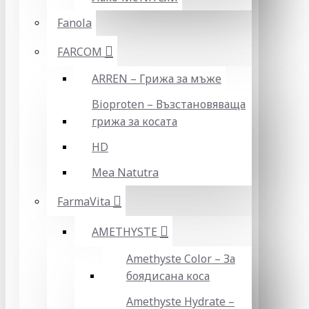
Fanola
FARCOM
ARREN – Грижа за мъже
Bioproten – Възстановяваща
грижа за косата
HD
Mea Natutra
FarmaVita
AMETHYSTE
Amethyste Color – За
боядисана коса
Amethyste Hydrate –