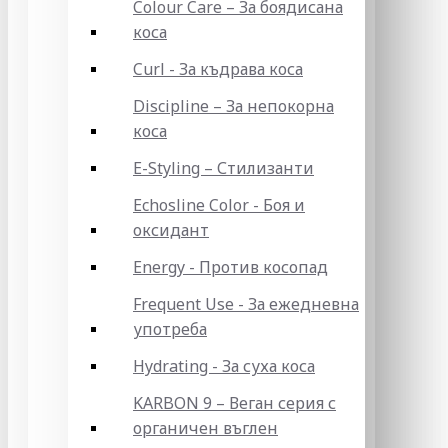
Colour Care – За боядисана
коса
Curl - За къдрава коса
Discipline – За непокорна
коса
E-Styling – Стилизанти
Echosline Color - Боя и
оксидант
Energy - Против косопад
Frequent Use - За ежедневна
употреба
Hydrating - За суха коса
KARBON 9 – Веган серия с
органичен въглен