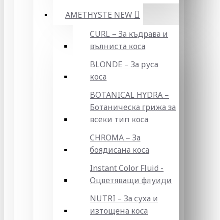
AMETHYSTE NEW
CURL – За къдрава и
вълниста коса
BLONDE – За руса
коса
BOTANICAL HYDRA –
Ботаническа грижа за
всеки тип коса
CHROMA – За
боядисана коса
Instant Color Fluid -
Оцветяващи флуиди
NUTRI – За суха и
изтощена коса