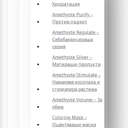
Хидратация
Amethyste Purify –
Против пърхот
Amethyste Regulate –
Себобалансираща
серия
Amethyste Silver –
Матиращи продукти
Amethyste Stimulate –
Намалява косопада и
стимулира растежа
Amethyste Volume – За
обем
Coloring Mask –
Оцветяващи маски