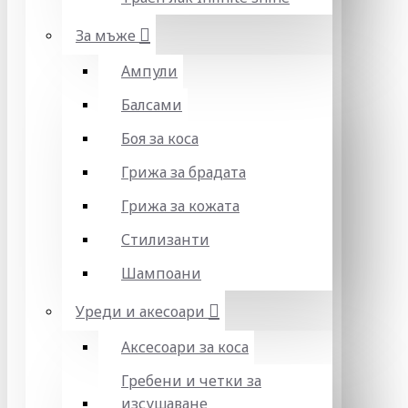
За мъже
Ампули
Балсами
Боя за коса
Грижа за брадата
Грижа за кожата
Стилизанти
Шампоани
Уреди и акесоари
Аксесоари за коса
Гребени и четки за
изсушаване