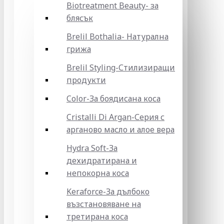
Biotreatment Beauty- за
блясък
Brelil Bothalia- Натурална
грижа
Brelil Styling-Стилизиращи
продукти
Color-За боядисана коса
Cristalli Di Argan-Серия с
арганово масло и алое вера
Hydra Soft-За
дехидратирана и
непокорна коса
Keraforce-За дълбоко
възстановяване на
третирана коса