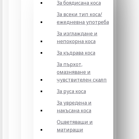
За боядисана коса
За всеки тип коса/
ежедневна употреба
За изглаждане и
непокорна коса
За къдрава коса
За пърхот,
омазняване и
чувствителен скалп
За руса коса
За увредена и
накъсана коса
Оцветяващи и
матиращи