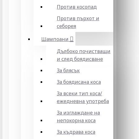
Против косопад
Против пърхот и
себорея
Шампоани
Дълбоко почистващи
и след боядисване
За блясък
За боядисана коса
За всеки тип коса/
ежедневна употреба
За изглаждане на
непокорна коса
За къдрава коса