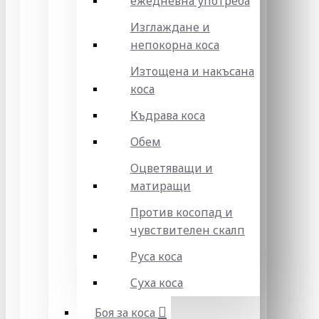
ежедневна употреба
Изглаждане и
непокорна коса
Изтощена и накъсана
коса
Къдрава коса
Обем
Оцветяващи и
матиращи
Против косопад и
чувствителен скалп
Руса коса
Суха коса
Боя за коса