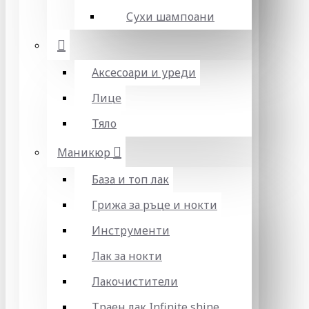
Сухи шампоани
Аксесоари и уреди
Лице
Тяло
Маникюр
База и топ лак
Грижа за ръце и нокти
Инструменти
Лак за нокти
Лакочистители
Траен лак Infinite shine