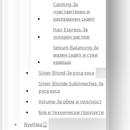
Calming-За
чувствителен и
раздразнен скалп
Hair Express-За
ускорен растеж
Sebum-Balancing-За
мазен скалп и сухи
краища
Silver Blond-За руса коса
Silver Blonde Sublіmeches-За
руса коса
Volume-За обем и плътност
Боя и технически продукти
Byothea