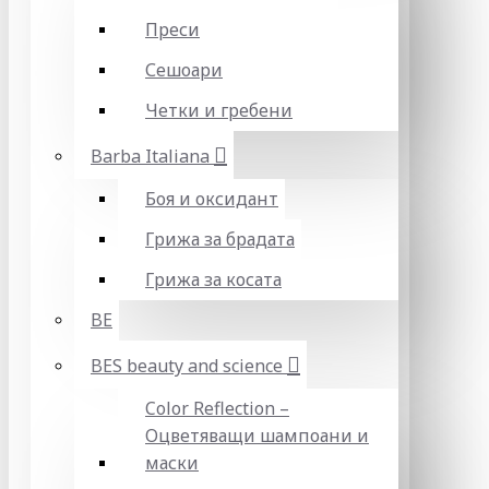
Преси
Сешоари
Четки и гребени
Barba Italiana
Боя и оксидант
Грижа за брадата
Грижа за косата
BE
BES beauty and science
Color Reflection –
Оцветяващи шампоани и
маски