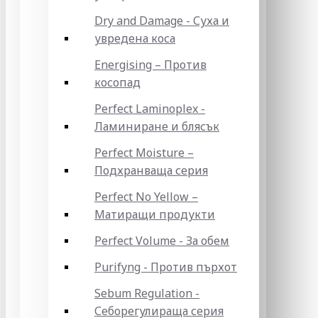
Dry and Damage - Суха и
увредена коса
Energising – Против
косопад
Perfect Laminoplex -
Ламиниране и блясък
Perfect Moisture –
Подхранваща серия
Perfect No Yellow –
Матиращи продукти
Perfect Volume - За обем
Purifyng - Против пърхот
Sebum Regulation -
Себорегулираща серия