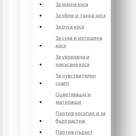
За мазна коса
За обем и тънка коса
За руса коса
За суха и изтощена
коса
За увредена и
накъсана коса
За чувствителен
скалп
Оцветяващи и
матиращи
Против косопад и за
бърз растеж
Против пърхот