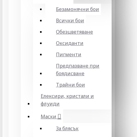
Безамонячни бои
Всички бои
Обезцветяване
Оксиданти
Пигменти
Предпазване при
боядисване
Трайни бои
Елексири, кристали и
флуиди
Маски
За блясък