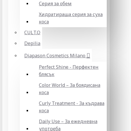
Серия за обем
Хидратираща серия за суха
коса
CULT.O
Depilia
Diapason Cosmetics Milano
Perfect Shine - Перфектен
блясък
Color World – За боядисана
коса
Curly Treatment - За къдрава
коса
Daily Use – За ежедневна
употреба