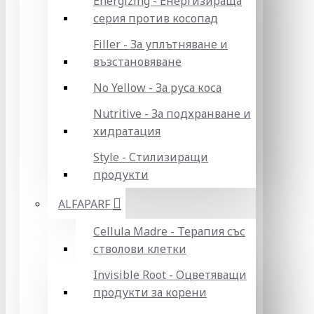
Energizing - Енергизираща
серия против косопад
Filler - За уплътняване и
възстановяване
No Yellow - За руса коса
Nutritive - За подхранване и
хидратация
Style - Стилизиращи
продукти
ALFAPARF
Cellula Madre - Терапия със
стволови клетки
Invisible Root - Оцветяващи
продукти за корени