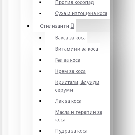
Против косопад
Суха и изтощена коса
Стилизанти
Вакса за коса
Витамини за коса
Гел за коса
Крем за коса
Кристали, флуиди,
серуми
Лак за коса
Масла и терапии за
коса
Пудра за коса