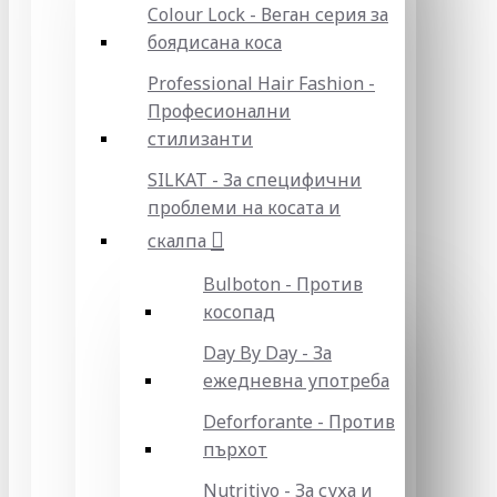
Colour Lock - Веган серия за
боядисана коса
Professional Hair Fashion -
Професионални
стилизанти
SILKAT - За специфични
проблеми на косата и
скалпа
Bulboton - Против
косопад
Day By Day - За
ежедневна употреба
Deforforante - Против
пърхот
Nutritivo - За суха и