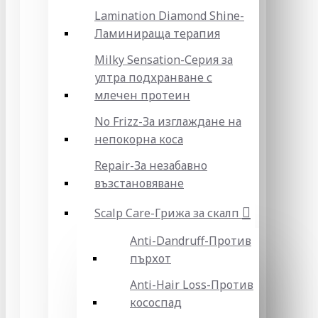
Lamination Diamond Shine-
Ламинираща терапия
Milky Sensation-Серия за
ултра подхранване с
млечен протеин
No Frizz-За изглаждане на
непокорна коса
Repair-За незабавно
възстановяване
Scalp Care-Грижа за скалп
Anti-Dandruff-Против
пърхот
Anti-Hair Loss-Против
кососпад