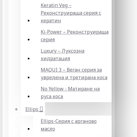
Keratin Veg –
Реконструираща серия с
кератин
Ki-Power – Реконструираща
серия
Luxury – Луксозна
хидратация
MAQUI 3 – Веган серия за
увредена и третирана коса
No Yellow - Матиране на
руса коса
Ellips
Ellips-Серия с арганово
масло