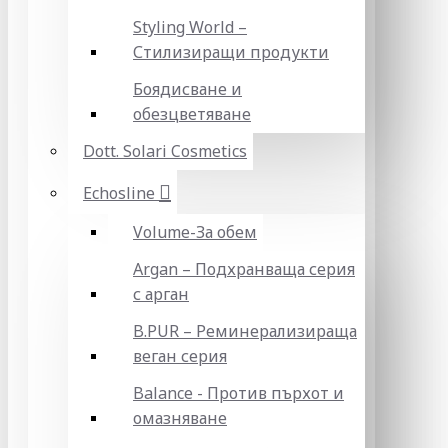
Styling World –
Стилизиращи продукти
Боядисване и
обезцветяване
Dott. Solari Cosmetics
Echosline
Volume-За обем
Argan – Подхранваща серия
с арган
B.PUR – Реминерализираща
веган серия
Balance - Против пърхот и
омазняване