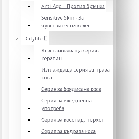
Anti-Age – Против бръчки
Sensitive Skin - За
чувствителна кожа
Citylife
Възстановяваща серия с
кератин
Изглаждаща серия за права
коса
Серия за боядисана коса
Серия за ежедневна
употреба
Серия за косопад, пърхот
Серия за къдрава коса