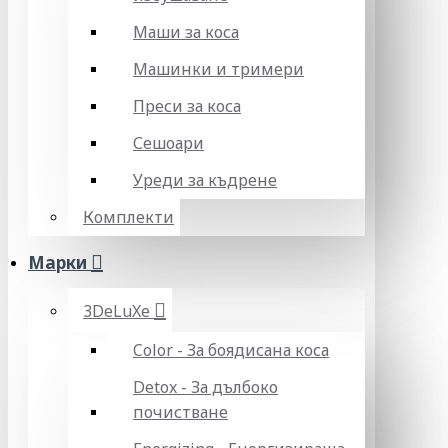
Маши за коса
Машинки и тримери
Преси за коса
Сешоари
Уреди за къдрене
Комплекти
Марки
3DeLuXe
Color - За боядисана коса
Detox - За дълбоко
почистване