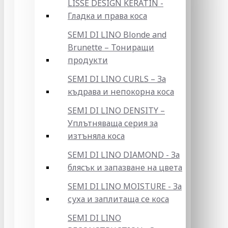
LISSE DESIGN KERATIN -
Гладка и права коса
SEMI DI LINO Blonde and
Brunette – Тониращи
продукти
SEMI DI LINO CURLS – За
къдрава и непокорна коса
SEMI DI LINO DENSITY –
Уплътняваща серия за
изтъняла коса
SEMI DI LINO DIAMOND - За
блясък и запазване на цвета
SEMI DI LINO MOISTURE - За
суха и заплитаща се коса
SEMI DI LINO