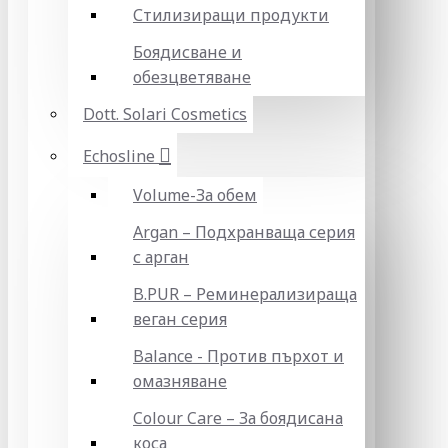
Стилизиращи продукти
Боядисване и
обезцветяване
Dott. Solari Cosmetics
Echosline
Volume-За обем
Argan – Подхранваща серия
с арган
B.PUR – Реминерализираща
веган серия
Balance - Против пърхот и
омазняване
Colour Care – За боядисана
коса