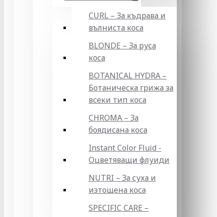
CURL – За къдрава и
вълниста коса
BLONDE – За руса
коса
BOTANICAL HYDRA –
Ботаническа грижа за
всеки тип коса
CHROMA – За
боядисана коса
Instant Color Fluid -
Оцветяващи флуиди
NUTRI – За суха и
изтощена коса
SPECIFIC CARE –