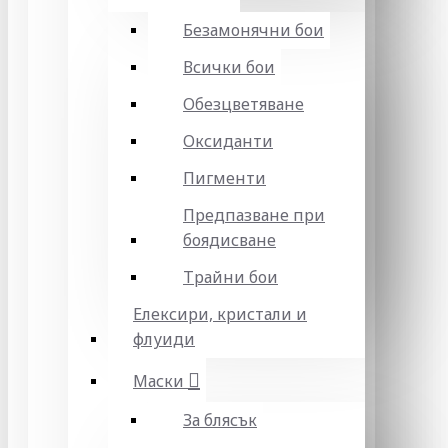
Безамонячни бои
Всички бои
Обезцветяване
Оксиданти
Пигменти
Предпазване при
боядисване
Трайни бои
Елексири, кристали и
флуиди
Маски
За блясък