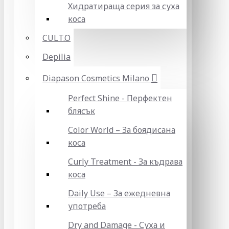
Хидратираща серия за суха
коса
CULT.O
Depilia
Diapason Cosmetics Milano
Perfect Shine - Перфектен
блясък
Color World – За боядисана
коса
Curly Treatment - За къдрава
коса
Daily Use – За ежедневна
употреба
Dry and Damage - Суха и