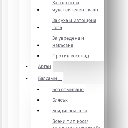
За пърхот и
чувствителен скалп
За суха и изтощена
коса
За увредена и
накъсана
Против косопад
Арган
Балсами
Без отмиване
Блясък
Боядисана коса
Всеки тип коса/