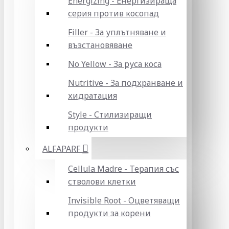
Energizing - Енергизираща
серия против косопад
Filler - За уплътняване и
възстановяване
No Yellow - За руса коса
Nutritive - За подхранване и
хидратация
Style - Стилизиращи
продукти
ALFAPARF
Cellula Madre - Терапия със
стволови клетки
Invisible Root - Оцветяващи
продукти за корени