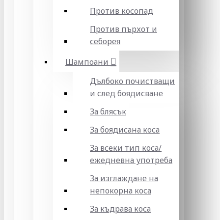
Против косопад
Против пърхот и
себорея
Шампоани
Дълбоко почистващи
и след боядисване
За блясък
За боядисана коса
За всеки тип коса/
ежедневна употреба
За изглаждане на
непокорна коса
За къдрава коса