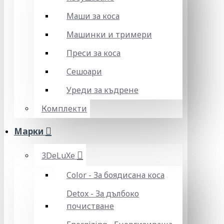
Маши за коса
Машинки и тримери
Преси за коса
Сешоари
Уреди за къдрене
Комплекти
Марки
3DeLuXe
Color - За боядисана коса
Detox - За дълбоко
почистване