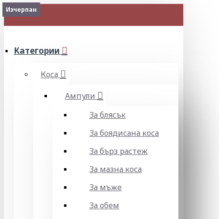
Изчерпан
2-3 Days
Изчерпан
Изчерпан
МЕНЮ
Категории
Коса
Ампули
За блясък
За боядисана коса
За бърз растеж
За мазна коса
За мъже
За обем