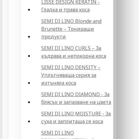
LISSE DESIGN KERATIN -
Гладка и права коса
SEMI DI LINO Blonde and
Brunette – Тониращи
продукти
SEMI DI LINO CURLS – За
къдрава и непокорна коса
SEMI DI LINO DENSITY –
Уплътняваща серия за
изтъняла коса
SEMI DI LINO DIAMOND - За
блясък и запазване на цвета
SEMI DI LINO MOISTURE - За
суха и заплитаща се коса
SEMI DI LINO