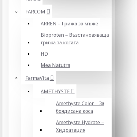
FARCOM
ARREN – Грижа за мъже
Bioproten – Възстановяваща
грижа за косата
HD
Mea Natutra
FarmaVita
AMETHYSTE
Amethyste Color – За
боядисана коса
Amethyste Hydrate –
Хидратация