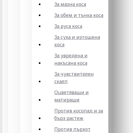
За мазна коса
За обем и тънка коса
За руса коса
За суха и изтощена
коса
За увредена и
накъсана коса
За чувствителен
скалп
Оцветяващи и
матиращи
Против косопад и за
бърз растеж
Против пърхот