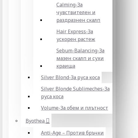
Calming-За
чувствителен и
раздразнен скалп
Hair Express-За
ускорен растеж
Sebum-Balancing-За
мазен скалп и сухи
краища
Silver Blond-За руса коса
Silver Blonde Sublіmeches-За
руса коса
Volume-За обем и плътност
Byothea
Anti-Age – Против бръчки