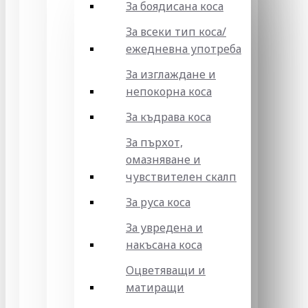
За боядисана коса
За всеки тип коса/
ежедневна употреба
За изглаждане и
непокорна коса
За къдрава коса
За пърхот,
омазняване и
чувствителен скалп
За руса коса
За увредена и
накъсана коса
Оцветяващи и
матиращи