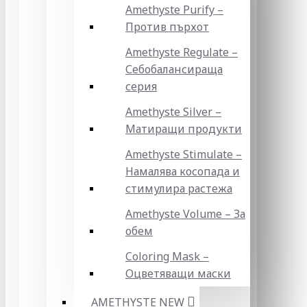
Amethyste Purify –
Против пърхот
Amethyste Regulate –
Себобалансираща
серия
Amethyste Silver –
Матиращи продукти
Amethyste Stimulate –
Намалява косопада и
стимулира растежа
Amethyste Volume – За
обем
Coloring Mask –
Оцветяващи маски
AMETHYSTE NEW