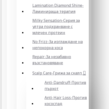
Lamination Diamond Shine-
Ламинираща терапия
Milky Sensation-Серия за
ултра подхранване с
млечен протеин
No Frizz-За изглаждане на
непокорна коса
Repair-За незабавно
възстановяване
Scalp Care-Грижа за скалп
Anti-Dandruff-Против
пърхот
Anti-Hair Loss-Против
кососпад