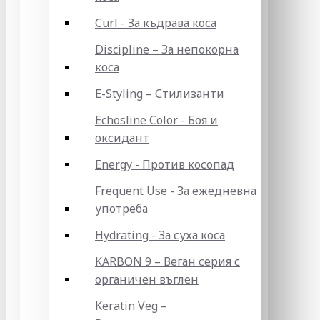
Curl - За къдрава коса
Discipline – За непокорна
коса
E-Styling – Стилизанти
Echosline Color - Боя и
оксидант
Energy - Против косопад
Frequent Use - За ежедневна
употреба
Hydrating - За суха коса
KARBON 9 – Веган серия с
органичен въглен
Keratin Veg –