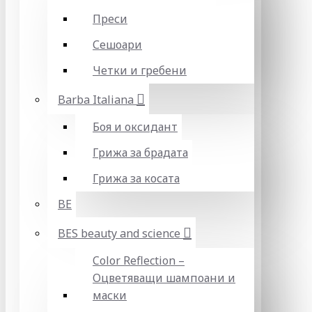
Преси
Сешоари
Четки и гребени
Barba Italiana
Боя и оксидант
Грижа за брадата
Грижа за косата
BE
BES beauty and science
Color Reflection –
Оцветяващи шампоани и
маски