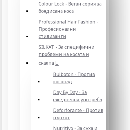
Colour Lock - Веган серия за
боядисана коса
Professional Hair Fashion -
Професионални
стилизанти
SILKAT - За специфични
проблеми на косата и
скалпа
Bulboton - Против
косопад
Day By Day - За
ежедневна употреба
Deforforante - Против
пърхот
Nutritivo - За суха и