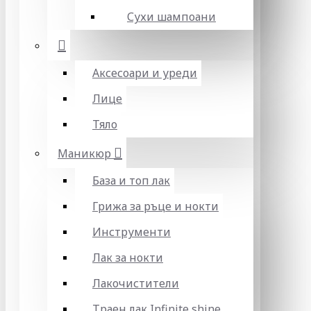
Сухи шампоани
Аксесоари и уреди
Лице
Тяло
Маникюр
База и топ лак
Грижа за ръце и нокти
Инструменти
Лак за нокти
Лакочистители
Траен лак Infinite shine