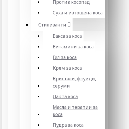
Против косопад
Суха и изтощена коса
Стилизанти
Вакса за коса
Витамини за коса
Гел за коса
Крем за коса
Кристали, флуиди,
серуми
Лак за коса
Масла и терапии за
коса
Пудра за коса