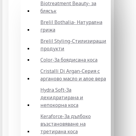
Biotreatment Beauty- за
блясък
Brelil Bothalia- Натурална
грижа
Brelil Styling-Стилизиращи
продукти
Color-За боядисана коса
Cristalli Di Argan-Серия с
арганово масло и алое вера
Hydra Soft-За
дехидратирана и
непокорна коса
Keraforce-За дълбоко
възстановяване на
третирана коса