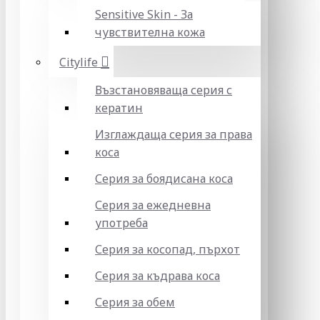
Sensitive Skin - За
чувствителна кожа
Citylife
Възстановяваща серия с
кератин
Изглаждаща серия за права
коса
Серия за боядисана коса
Серия за ежедневна
употреба
Серия за косопад, пърхот
Серия за къдрава коса
Серия за обем