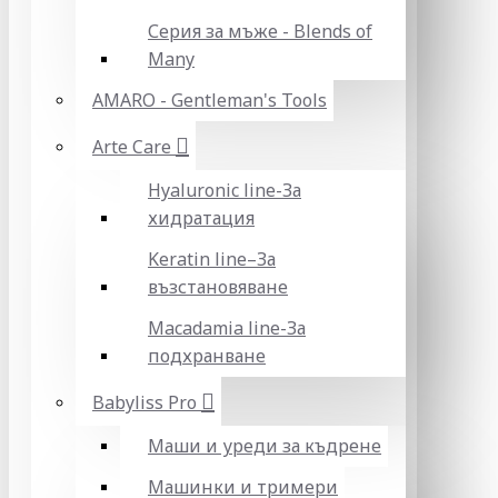
Серия за мъже - Blends of
Many
AMARO - Gentleman's Tools
Arte Care
Hyaluronic line-За
хидратация
Keratin line–За
възстановяване
Macadamia line-За
подхранване
Babyliss Pro
Маши и уреди за къдрене
Машинки и тримери