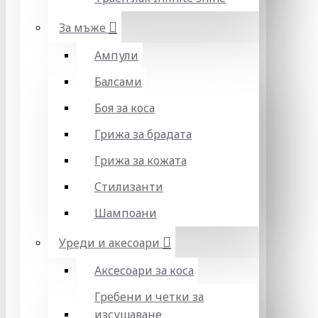
За мъже
Ампули
Балсами
Боя за коса
Грижа за брадата
Грижа за кожата
Стилизанти
Шампоани
Уреди и акесоари
Аксесоари за коса
Гребени и четки за
изсушаване