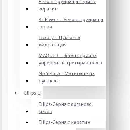
Реконструираща серия с
кератин
Ki-Power – Реконструираща
серия
Luxury – Луксозна
хидратация
MAQUI 3 – Веган серия за
увредена и третирана коса
No Yellow - Матиране на
руса коса
Ellips
Ellips-Серия с арганово
масло
Ellips-Серия с кератин