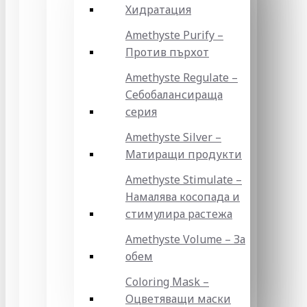
Хидратация
Amethyste Purify –
Против пърхот
Amethyste Regulate –
Себобалансираща
серия
Amethyste Silver –
Матиращи продукти
Amethyste Stimulate –
Намалява косопада и
стимулира растежа
Amethyste Volume – За
обем
Coloring Mask –
Оцветяващи маски