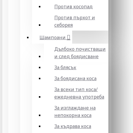
Против косопад
Против пърхот и
себорея
Шампоани
Дълбоко почистващи
и след боядисване
За блясък
За боядисана коса
За всеки тип коса/
ежедневна употреба
За изглаждане на
непокорна коса
За къдрава коса