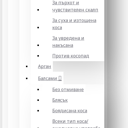
За пърхот и
чувствителен скалп
За суха и изтощена
коса
За увредена и
накъсана
Против косопад
Арган
Балсами
Без отмиване
Блясък
Боядисана коса
Всеки тип коса/