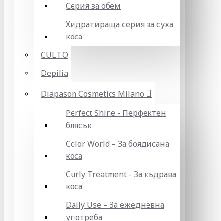
Серия за обем
Хидратираща серия за суха
коса
CULT.O
Depilia
Diapason Cosmetics Milano
Perfect Shine - Перфектен
блясък
Color World – За боядисана
коса
Curly Treatment - За къдрава
коса
Daily Use – За ежедневна
употреба