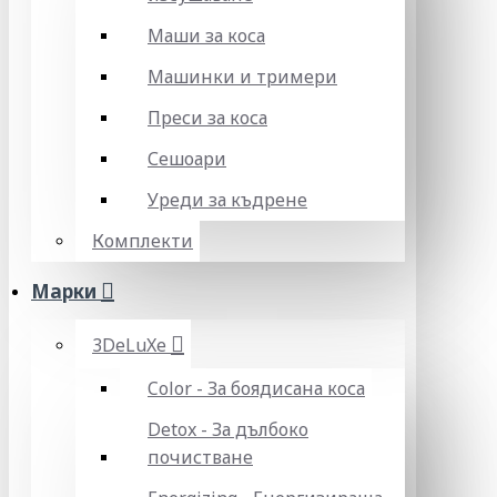
Маши за коса
Машинки и тримери
Преси за коса
Сешоари
Уреди за къдрене
Комплекти
Марки
3DeLuXe
Color - За боядисана коса
Detox - За дълбоко
почистване