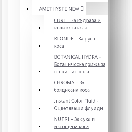
AMETHYSTE NEW
CURL – За къдрава и
вълниста коса
BLONDE – За руса
коса
BOTANICAL HYDRA –
Ботаническа грижа за
всеки тип коса
CHROMA – За
боядисана коса
Instant Color Fluid -
Оцветяващи флуиди
NUTRI – За суха и
изтощена коса