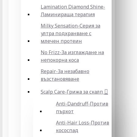
Lamination Diamond Shine-
Ламинираща терапия
Milky Sensation-Серия за
ултра подхранване с
млечен протеин
No Frizz-За изглаждане на
непокорна коса
Repair-За незабавно
възстановяване
Scalp Care-Грижа за скалп
Anti-Dandruff-Против
пърхот
Anti-Hair Loss-Против
кососпад