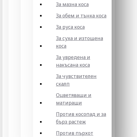
За мазна коса
За обем и тънка коса
За руса коса
За суха и изтощена
коса
За увредена и
накъсана коса
За чувствителен
скалп
Оцветяващи и
матиращи
Против косопад и за
бърз растеж
Против пърхот