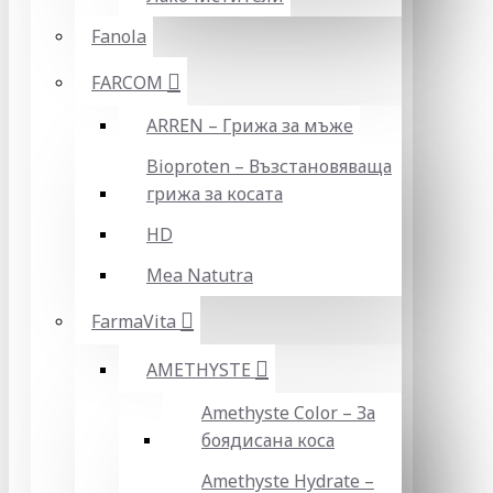
Fanola
FARCOM
ARREN – Грижа за мъже
Bioproten – Възстановяваща
грижа за косата
HD
Mea Natutra
FarmaVita
AMETHYSTE
Amethyste Color – За
боядисана коса
Amethyste Hydrate –