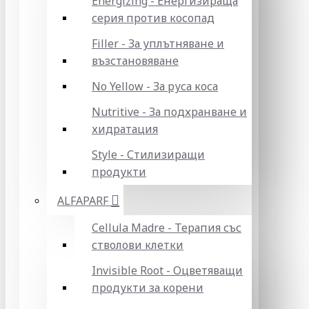
Energizing - Енергизираща
серия против косопад
Filler - За уплътняване и
възстановяване
No Yellow - За руса коса
Nutritive - За подхранване и
хидратация
Style - Стилизиращи
продукти
ALFAPARF
Cellula Madre - Терапия със
стволови клетки
Invisible Root - Оцветяващи
продукти за корени