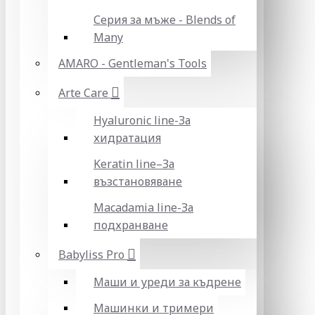
Серия за мъже - Blends of
Many
AMARO - Gentleman's Tools
Arte Care
Hyaluronic line-За
хидратация
Keratin line–За
възстановяване
Macadamia line-За
подхранване
Babyliss Pro
Маши и уреди за къдрене
Машинки и тримери