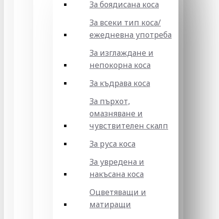
За боядисана коса
За всеки тип коса/
ежедневна употреба
За изглаждане и
непокорна коса
За къдрава коса
За пърхот,
омазняване и
чувствителен скалп
За руса коса
За увредена и
накъсана коса
Оцветяващи и
матиращи