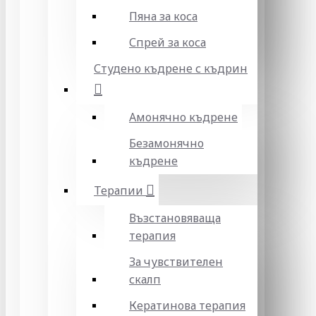
Пяна за коса
Спрей за коса
Студено къдрене с къдрин
Амонячно къдрене
Безамонячно
къдрене
Терапии
Възстановяваща
терапия
За чувствителен
скалп
Кератинова терапия