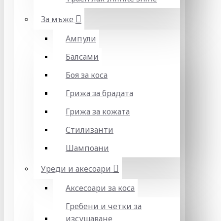
За мъже
Ампули
Балсами
Боя за коса
Грижа за брадата
Грижа за кожата
Стилизанти
Шампоани
Уреди и акесоари
Аксесоари за коса
Гребени и четки за
изсушаване