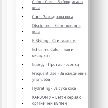
Colour Care – За боядисана
коса
Curl - За къдрава коса
Discipline – За непокорна
коса
E-Styling – Стилизанти
Echosline Color - Боя и
оксидант
Energy - Против косопад
Frequent Use - За ежедневна
употреба
Hydrating - За суха коса
KARBON 9 – Веган серия с
органичен въглен