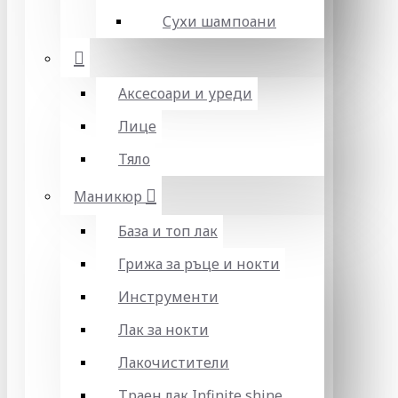
Сухи шампоани
Аксесоари и уреди
Лице
Тяло
Маникюр
База и топ лак
Грижа за ръце и нокти
Инструменти
Лак за нокти
Лакочистители
Траен лак Infinite shine