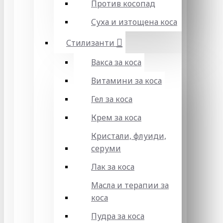
Против косопад
Суха и изтощена коса
Стилизанти
Вакса за коса
Витамини за коса
Гел за коса
Крем за коса
Кристали, флуиди,
серуми
Лак за коса
Масла и терапии за
коса
Пудра за коса