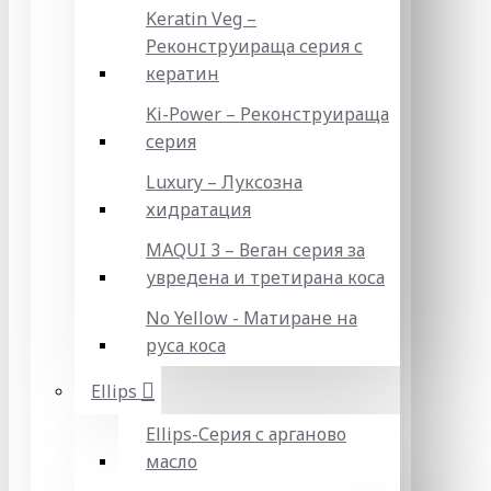
Keratin Veg –
Реконструираща серия с
кератин
Ki-Power – Реконструираща
серия
Luxury – Луксозна
хидратация
MAQUI 3 – Веган серия за
увредена и третирана коса
No Yellow - Матиране на
руса коса
Ellips
Ellips-Серия с арганово
масло