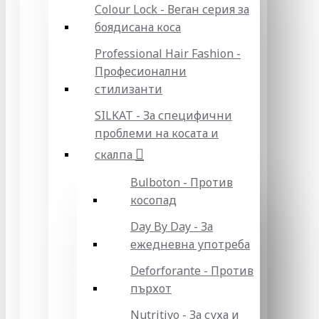
Colour Lock - Веган серия за
боядисана коса
Professional Hair Fashion -
Професионални
стилизанти
SILKAT - За специфични
проблеми на косата и
скалпа
Bulboton - Против
косопад
Day By Day - За
ежедневна употреба
Deforforante - Против
пърхот
Nutritivo - За суха и