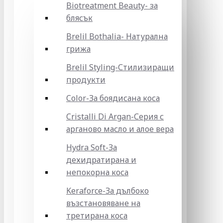
Biotreatment Beauty- за
блясък
Brelil Bothalia- Натурална
грижа
Brelil Styling-Стилизиращи
продукти
Color-За боядисана коса
Cristalli Di Argan-Серия с
арганово масло и алое вера
Hydra Soft-За
дехидратирана и
непокорна коса
Keraforce-За дълбоко
възстановяване на
третирана коса