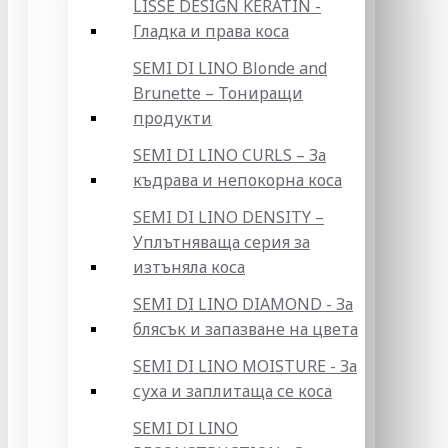
LISSE DESIGN KERATIN -
Гладка и права коса
SEMI DI LINO Blonde and
Brunette – Тониращи
продукти
SEMI DI LINO CURLS – За
къдрава и непокорна коса
SEMI DI LINO DENSITY –
Уплътняваща серия за
изтъняла коса
SEMI DI LINO DIAMOND - За
блясък и запазване на цвета
SEMI DI LINO MOISTURE - За
суха и заплитаща се коса
SEMI DI LINO