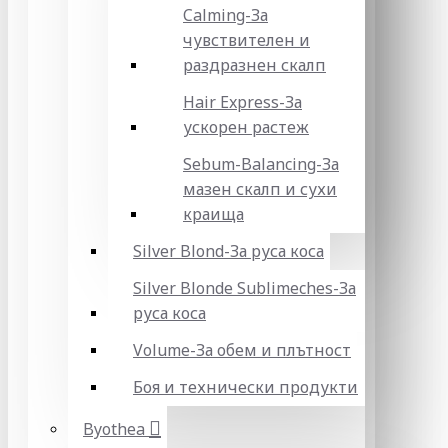
Calming-За
чувствителен и
раздразнен скалп
Hair Express-За
ускорен растеж
Sebum-Balancing-За
мазен скалп и сухи
краища
Silver Blond-За руса коса
Silver Blonde Sublіmeches-За
руса коса
Volume-За обем и плътност
Боя и технически продукти
Byothea