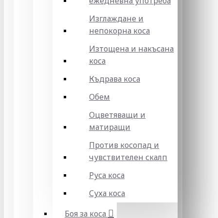
ежедневна употреба
Изглаждане и
непокорна коса
Изтощена и накъсана
коса
Къдрава коса
Обем
Оцветяващи и
матиращи
Против косопад и
чувствителен скалп
Руса коса
Суха коса
Боя за коса