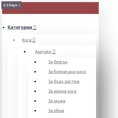
Изчерпан
2-3 Days
МЕНЮ
Категории
Коса
Ампули
За блясък
За боядисана коса
За бърз растеж
За мазна коса
За мъже
За обем