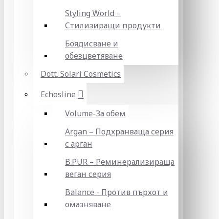
Styling World –
Стилизиращи продукти
Боядисване и
обезцветяване
Dott. Solari Cosmetics
Echosline
Volume-За обем
Argan – Подхранваща серия
с арган
B.PUR – Реминерализираща
веган серия
Balance - Против пърхот и
омазняване