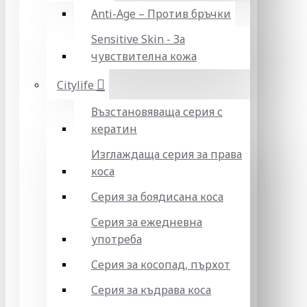
Anti-Age – Против бръчки
Sensitive Skin - За
чувствителна кожа
Citylife
Възстановяваща серия с
кератин
Изглаждаща серия за права
коса
Серия за боядисана коса
Серия за ежедневна
употреба
Серия за косопад, пърхот
Серия за къдрава коса