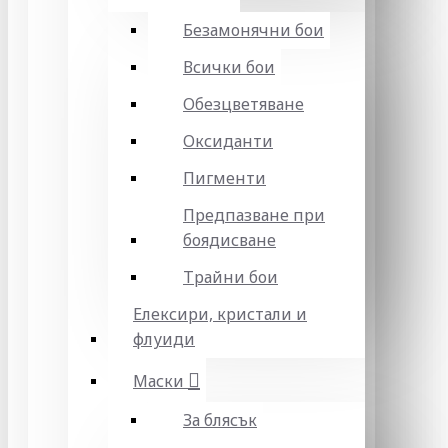
Безамонячни бои
Всички бои
Обезцветяване
Оксиданти
Пигменти
Предпазване при
боядисване
Трайни бои
Елексири, кристали и
флуиди
Маски
За блясък