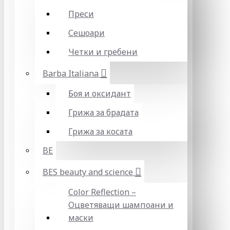
Преси
Сешоари
Четки и гребени
Barba Italiana
Боя и оксидант
Грижа за брадата
Грижа за косата
BE
BES beauty and science
Color Reflection –
Оцветяващи шампоани и
маски