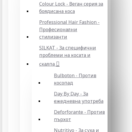
Colour Lock - Веган серия за
боядисана коса
Professional Hair Fashion -
Професионални
стилизанти
SILKAT - За специфични
проблеми на косата и
скалпа
Bulboton - Против
косопад
Day By Day - За
ежедневна употреба
Deforforante - Против
пърхот
Nutritivo - За суха и