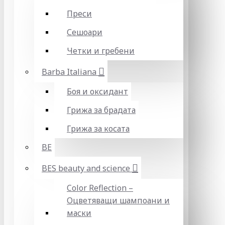
Преси
Сешоари
Четки и гребени
Barba Italiana
Боя и оксидант
Грижа за брадата
Грижа за косата
BE
BES beauty and science
Color Reflection –
Оцветяващи шампоани и
маски