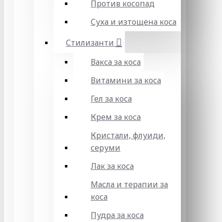
Против косопад
Суха и изтощена коса
Стилизанти
Вакса за коса
Витамини за коса
Гел за коса
Крем за коса
Кристали, флуиди,
серуми
Лак за коса
Масла и терапии за
коса
Пудра за коса