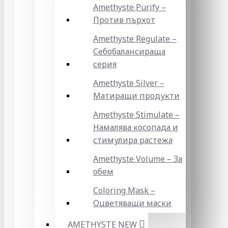
Amethyste Purify –
Против пърхот
Amethyste Regulate –
Себобалансираща
серия
Amethyste Silver –
Матиращи продукти
Amethyste Stimulate –
Намалява косопада и
стимулира растежа
Amethyste Volume – За
обем
Coloring Mask –
Оцветяващи маски
AMETHYSTE NEW