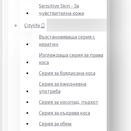
Sensitive Skin - За
чувствителна кожа
Citylife
Възстановяваща серия с
кератин
Изглаждаща серия за права
коса
Серия за боядисана коса
Серия за ежедневна
употреба
Серия за косопад, пърхот
Серия за къдрава коса
Серия за обем