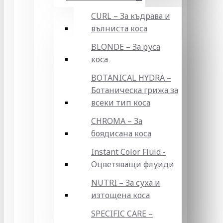
CURL – За къдрава и
вълниста коса
BLONDE – За руса
коса
BOTANICAL HYDRA –
Ботаническа грижа за
всеки тип коса
CHROMA – За
боядисана коса
Instant Color Fluid -
Оцветяващи флуиди
NUTRI – За суха и
изтощена коса
SPECIFIC CARE –