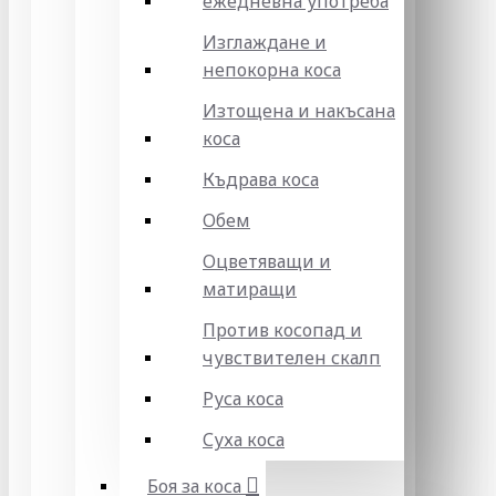
ежедневна употреба
Изглаждане и
непокорна коса
Изтощена и накъсана
коса
Къдрава коса
Обем
Оцветяващи и
матиращи
Против косопад и
чувствителен скалп
Руса коса
Суха коса
Боя за коса