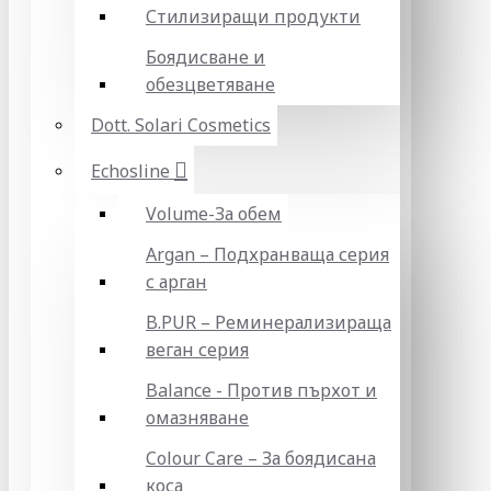
Стилизиращи продукти
Боядисване и
обезцветяване
Dott. Solari Cosmetics
Echosline
Volume-За обем
Argan – Подхранваща серия
с арган
B.PUR – Реминерализираща
веган серия
Balance - Против пърхот и
омазняване
Colour Care – За боядисана
коса