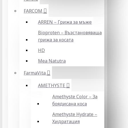
FARCOM
ARREN – Грижа за мъже
Bioproten – Възстановяваща
грижа за косата
HD
Mea Natutra
FarmaVita
AMETHYSTE
Amethyste Color – За
боядисана коса
Amethyste Hydrate –
Хидратация