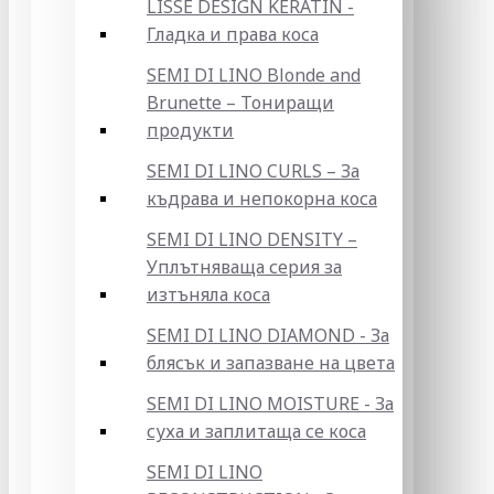
LISSE DESIGN KERATIN -
Гладка и права коса
SEMI DI LINO Blonde and
Brunette – Тониращи
продукти
SEMI DI LINO CURLS – За
къдрава и непокорна коса
SEMI DI LINO DENSITY –
Уплътняваща серия за
изтъняла коса
SEMI DI LINO DIAMOND - За
блясък и запазване на цвета
SEMI DI LINO MOISTURE - За
суха и заплитаща се коса
SEMI DI LINO