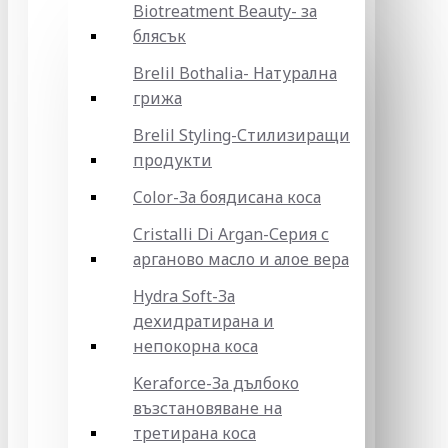
Biotreatment Beauty- за
блясък
Brelil Bothalia- Натурална
грижа
Brelil Styling-Стилизиращи
продукти
Color-За боядисана коса
Cristalli Di Argan-Серия с
арганово масло и алое вера
Hydra Soft-За
дехидратирана и
непокорна коса
Keraforce-За дълбоко
възстановяване на
третирана коса