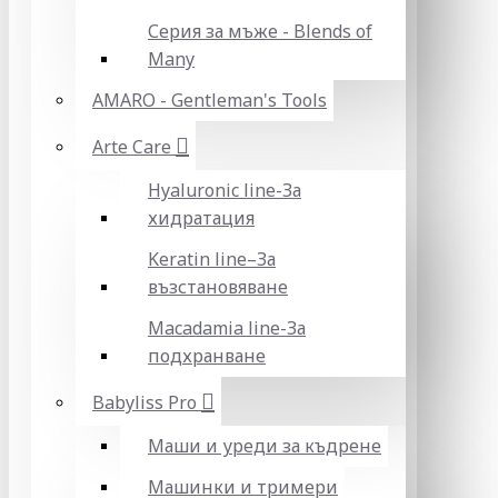
Серия за мъже - Blends of
Many
AMARO - Gentleman's Tools
Arte Care
Hyaluronic line-За
хидратация
Keratin line–За
възстановяване
Macadamia line-За
подхранване
Babyliss Pro
Маши и уреди за къдрене
Машинки и тримери