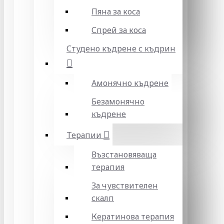
Пяна за коса
Спрей за коса
Студено къдрене с къдрин
Амонячно къдрене
Безамонячно
къдрене
Терапии
Възстановяваща
терапия
За чувствителен
скалп
Кератинова терапия