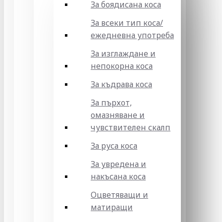
За боядисана коса
За всеки тип коса/
ежедневна употреба
За изглаждане и
непокорна коса
За къдрава коса
За пърхот,
омазняване и
чувствителен скалп
За руса коса
За увредена и
накъсана коса
Оцветяващи и
матиращи