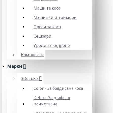
Маши за коса
Машинки и тримери
Преси за коса
Сешоари
Уреди за къдрене
Комплекти
Марки
3DeLuXe
Color - За боядисана коса
Detox - За дълбоко
почистване