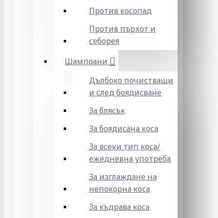
Против косопад
Против пърхот и
себорея
Шампоани
Дълбоко почистващи
и след боядисване
За блясък
За боядисана коса
За всеки тип коса/
ежедневна употреба
За изглаждане на
непокорна коса
За къдрава коса