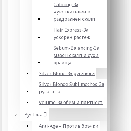
Calming-За
чувствителен и
раздразнен скалп
Hair Express-За
ускорен растеж
Sebum-Balancing-За
мазен скалп и сухи
краища
Silver Blond-За руса коса
Silver Blonde Sublіmeches-За
руса коса
Volume-За обем и плътност
Byothea
Anti-Age – Против бръчки