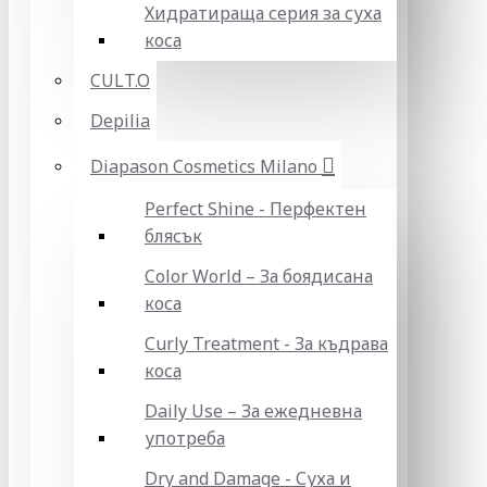
Хидратираща серия за суха
коса
CULT.O
Depilia
Diapason Cosmetics Milano
Perfect Shine - Перфектен
блясък
Color World – За боядисана
коса
Curly Treatment - За къдрава
коса
Daily Use – За ежедневна
употреба
Dry and Damage - Суха и