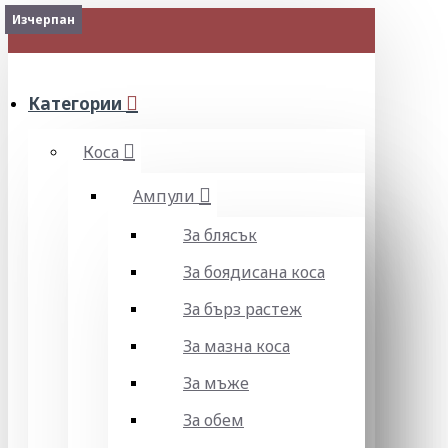
Изчерпан
Изчерпан
МЕНЮ
Категории
Коса
Ампули
За блясък
За боядисана коса
За бърз растеж
За мазна коса
За мъже
За обем