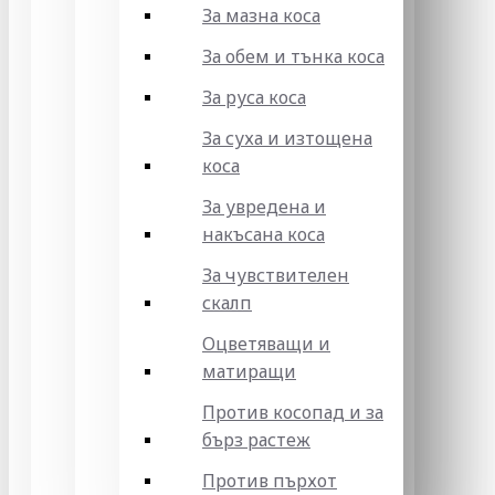
За мазна коса
За обем и тънка коса
За руса коса
За суха и изтощена
коса
За увредена и
накъсана коса
За чувствителен
скалп
Оцветяващи и
матиращи
Против косопад и за
бърз растеж
Против пърхот