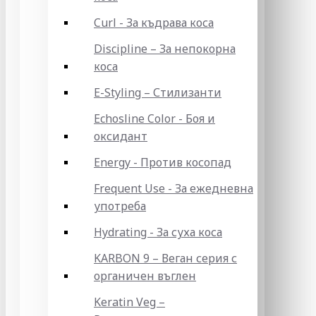
Curl - За къдрава коса
Discipline – За непокорна
коса
E-Styling – Стилизанти
Echosline Color - Боя и
оксидант
Energy - Против косопад
Frequent Use - За ежедневна
употреба
Hydrating - За суха коса
KARBON 9 – Веган серия с
органичен въглен
Keratin Veg –