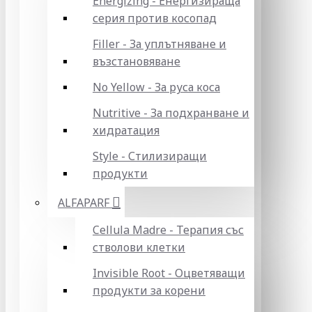
Energizing - Енергизираща
серия против косопад
Filler - За уплътняване и
възстановяване
No Yellow - За руса коса
Nutritive - За подхранване и
хидратация
Style - Стилизиращи
продукти
ALFAPARF
Cellula Madre - Терапия със
стволови клетки
Invisible Root - Оцветяващи
продукти за корени