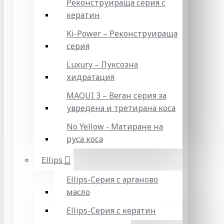
Реконструираща серия с
кератин
Ki-Power – Реконструираща
серия
Luxury – Луксозна
хидратация
MAQUI 3 – Веган серия за
увредена и третирана коса
No Yellow - Матиране на
руса коса
Ellips
Ellips-Серия с арганово
масло
Ellips-Серия с кератин