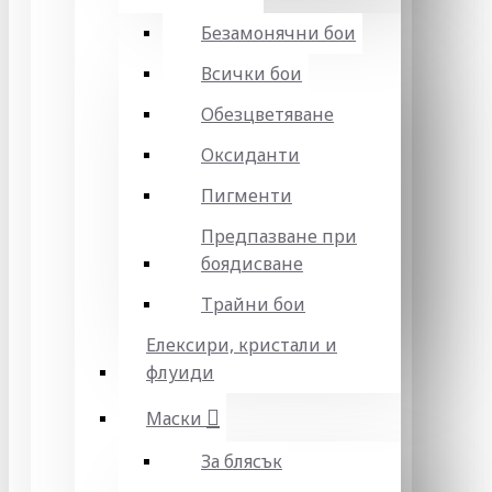
Безамонячни бои
Всички бои
Обезцветяване
Оксиданти
Пигменти
Предпазване при
боядисване
Трайни бои
Елексири, кристали и
флуиди
Маски
За блясък