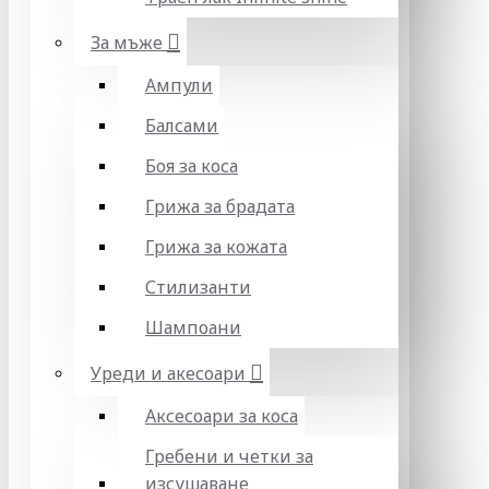
За мъже
Ампули
Балсами
Боя за коса
Грижа за брадата
Грижа за кожата
Стилизанти
Шампоани
Уреди и акесоари
Аксесоари за коса
Гребени и четки за
изсушаване