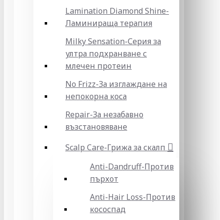
Lamination Diamond Shine-
Ламинираща терапия
Milky Sensation-Серия за
ултра подхранване с
млечен протеин
No Frizz-За изглаждане на
непокорна коса
Repair-За незабавно
възстановяване
Scalp Care-Грижа за скалп
Anti-Dandruff-Против
пърхот
Anti-Hair Loss-Против
кососпад