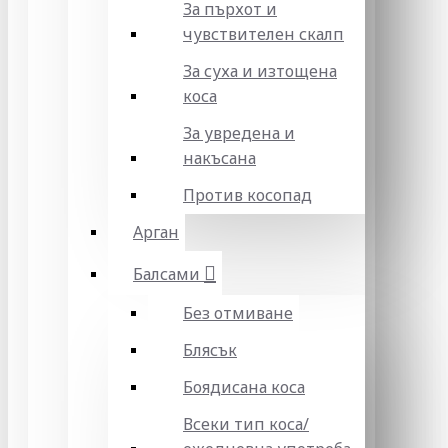
За пърхот и
чувствителен скалп
За суха и изтощена
коса
За увредена и
накъсана
Против косопад
Арган
Балсами
Без отмиване
Блясък
Боядисана коса
Всеки тип коса/