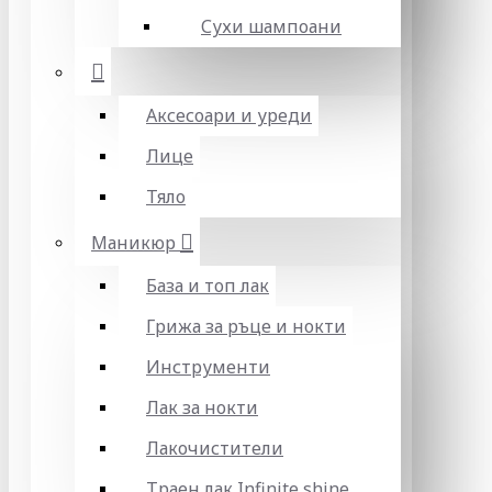
Сухи шампоани
Аксесоари и уреди
Лице
Тяло
Маникюр
База и топ лак
Грижа за ръце и нокти
Инструменти
Лак за нокти
Лакочистители
Траен лак Infinite shine