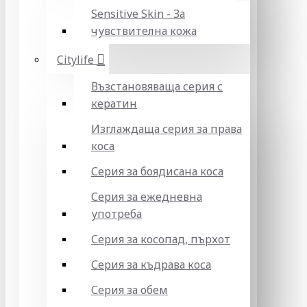
Sensitive Skin - За
чувствителна кожа
Citylife
Възстановяваща серия с
кератин
Изглаждаща серия за права
коса
Серия за боядисана коса
Серия за ежедневна
употреба
Серия за косопад, пърхот
Серия за къдрава коса
Серия за обем