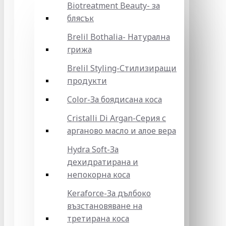
Biotreatment Beauty- за
блясък
Brelil Bothalia- Натурална
грижа
Brelil Styling-Стилизиращи
продукти
Color-За боядисана коса
Cristalli Di Argan-Серия с
арганово масло и алое вера
Hydra Soft-За
дехидратирана и
непокорна коса
Keraforce-За дълбоко
възстановяване на
третирана коса