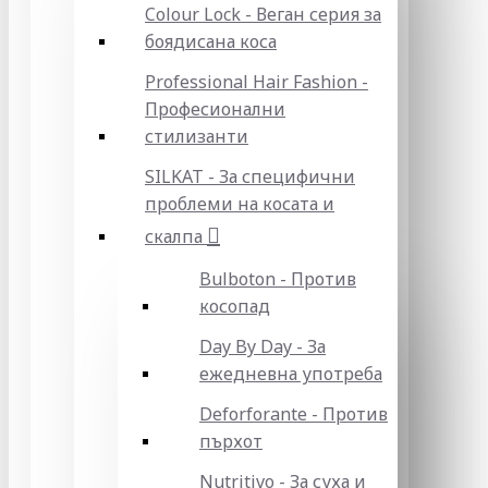
Colour Lock - Веган серия за
боядисана коса
Professional Hair Fashion -
Професионални
стилизанти
SILKAT - За специфични
проблеми на косата и
скалпа
Bulboton - Против
косопад
Day By Day - За
ежедневна употреба
Deforforante - Против
пърхот
Nutritivo - За суха и