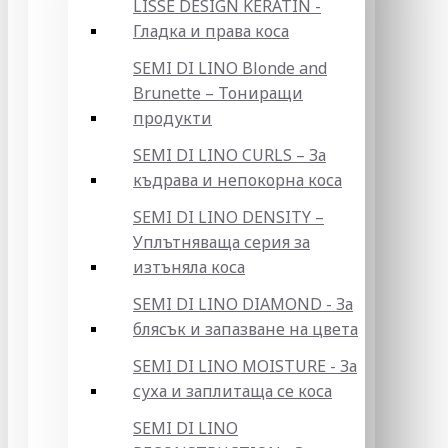
LISSE DESIGN KERATIN -
Гладка и права коса
SEMI DI LINO Blonde and
Brunette – Тониращи
продукти
SEMI DI LINO CURLS – За
къдрава и непокорна коса
SEMI DI LINO DENSITY –
Уплътняваща серия за
изтъняла коса
SEMI DI LINO DIAMOND - За
блясък и запазване на цвета
SEMI DI LINO MOISTURE - За
суха и заплитаща се коса
SEMI DI LINO