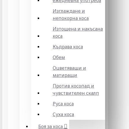
ежедневна употреба
Изглаждане и
непокорна коса
Изтощена и накъсана
коса
Къдрава коса
Обем
Оцветяващи и
матиращи
Против косопад и
чувствителен скалп
Руса коса
Суха коса
Боя за коса