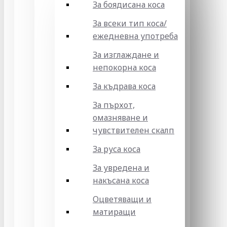
За боядисана коса
За всеки тип коса/
ежедневна употреба
За изглаждане и
непокорна коса
За къдрава коса
За пърхот,
омазняване и
чувствителен скалп
За руса коса
За увредена и
накъсана коса
Оцветяващи и
матиращи