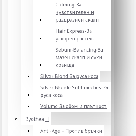
Calming-За
чувствителен и
раздразнен скалп
Hair Express-За
ускорен растеж
Sebum-Balancing-За
мазен скалп и сухи
краища
Silver Blond-За руса коса
Silver Blonde Sublіmeches-За
руса коса
Volume-За обем и плътност
Byothea
Anti-Age – Против бръчки