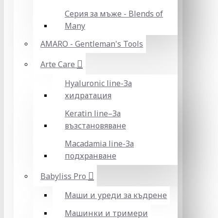
Серия за мъже - Blends of
Many
AMARO - Gentleman's Tools
Arte Care
Hyaluronic line-За
хидратация
Keratin line–За
възстановяване
Macadamia line-За
подхранване
Babyliss Pro
Маши и уреди за къдрене
Машинки и тримери