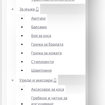
За мъже
Ампули
Балсами
Боя за коса
Грижа за брадата
Грижа за кожата
Стилизанти
Шампоани
Уреди и акесоари
Аксесоари за коса
Гребени и четки за
изсушаване