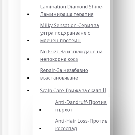
Lamination Diamond Shine-
Ламинираща терапия
Milky Sensation-Серия за
ултра подхранване с
млечен протеин
No Frizz-За изглаждане на
непокорна коса
Repair-За незабавно
възстановяване
Scalp Care-Грижа за скалп
Anti-Dandruff-Против
пърхот
Anti-Hair Loss-Против
кососпад