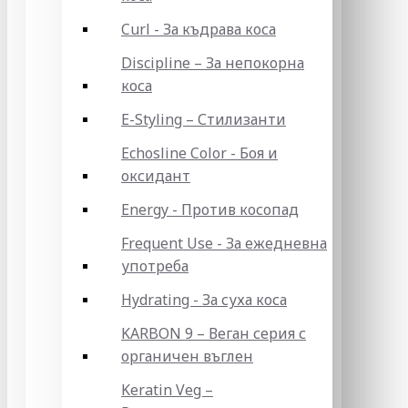
Curl - За къдрава коса
Discipline – За непокорна
коса
E-Styling – Стилизанти
Echosline Color - Боя и
оксидант
Energy - Против косопад
Frequent Use - За ежедневна
употреба
Hydrating - За суха коса
KARBON 9 – Веган серия с
органичен въглен
Keratin Veg –