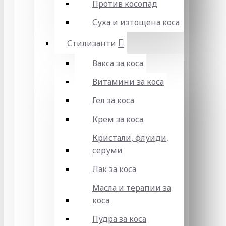
Против косопад
Суха и изтощена коса
Стилизанти
Вакса за коса
Витамини за коса
Гел за коса
Крем за коса
Кристали, флуиди,
серуми
Лак за коса
Масла и терапии за
коса
Пудра за коса