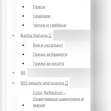
Преси
Сешоари
Четки и гребени
Barba Italiana
Боя и оксидант
Грижа за брадата
Грижа за косата
BE
BES beauty and science
Color Reflection –
Оцветяващи шампоани и
маски