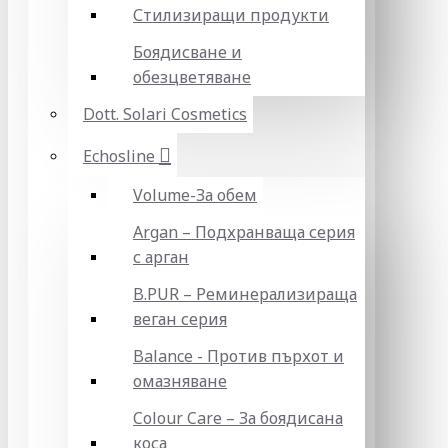
Стилизиращи продукти
Боядисване и
обезцветяване
Dott. Solari Cosmetics
Echosline
Volume-За обем
Argan – Подхранваща серия
с арган
B.PUR – Реминерализираща
веган серия
Balance - Против пърхот и
омазняване
Colour Care – За боядисана
коса