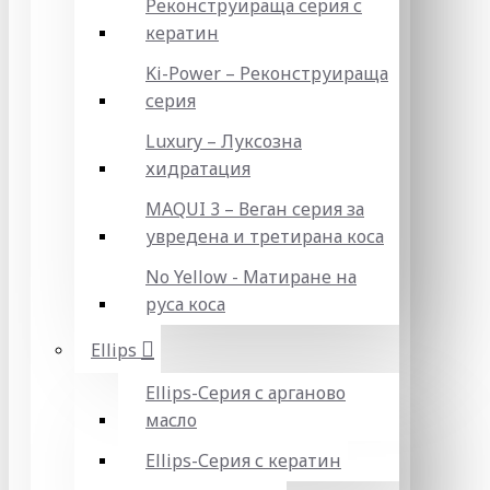
Реконструираща серия с
кератин
Ki-Power – Реконструираща
серия
Luxury – Луксозна
хидратация
MAQUI 3 – Веган серия за
увредена и третирана коса
No Yellow - Матиране на
руса коса
Ellips
Ellips-Серия с арганово
масло
Ellips-Серия с кератин