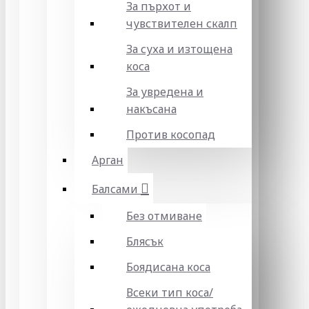
За пърхот и
чувствителен скалп
За суха и изтощена
коса
За увредена и
накъсана
Против косопад
Арган
Балсами
Без отмиване
Блясък
Боядисана коса
Всеки тип коса/