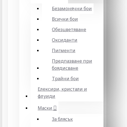
Безамонячни бои
Всички бои
Обезцветяване
Оксиданти
Пигменти
Предпазване при
боядисване
Трайни бои
Елексири, кристали и
флуиди
Маски
За блясък