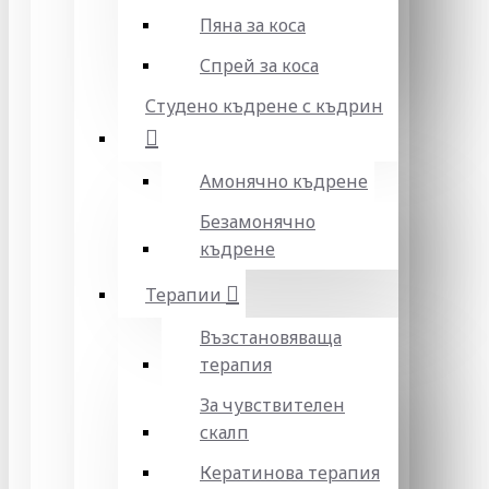
Пяна за коса
Спрей за коса
Студено къдрене с къдрин
Амонячно къдрене
Безамонячно
къдрене
Терапии
Възстановяваща
терапия
За чувствителен
скалп
Кератинова терапия