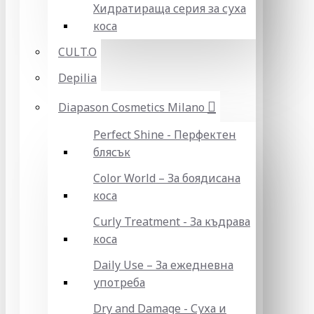
Хидратираща серия за суха
коса
CULT.O
Depilia
Diapason Cosmetics Milano
Perfect Shine - Перфектен
блясък
Color World – За боядисана
коса
Curly Treatment - За къдрава
коса
Daily Use – За ежедневна
употреба
Dry and Damage - Суха и