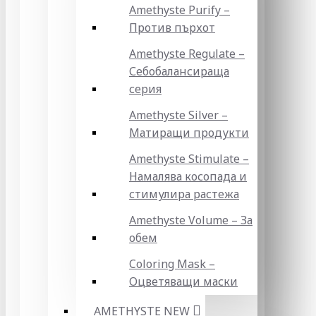
Amethyste Purify –
Против пърхот
Amethyste Regulate –
Себобалансираща
серия
Amethyste Silver –
Матиращи продукти
Amethyste Stimulate –
Намалява косопада и
стимулира растежа
Amethyste Volume – За
обем
Coloring Mask –
Оцветяващи маски
AMETHYSTE NEW