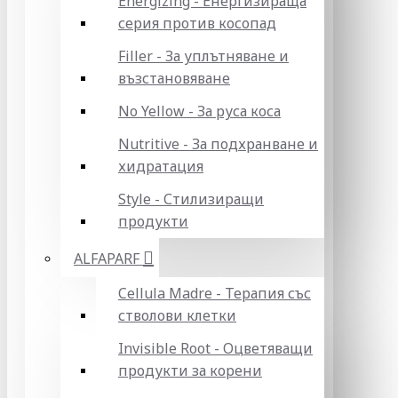
Energizing - Енергизираща
серия против косопад
Filler - За уплътняване и
възстановяване
No Yellow - За руса коса
Nutritive - За подхранване и
хидратация
Style - Стилизиращи
продукти
ALFAPARF
Cellula Madre - Терапия със
стволови клетки
Invisible Root - Оцветяващи
продукти за корени