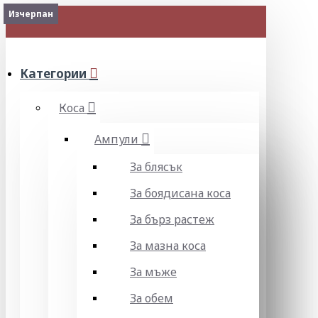
Изчерпан
Изчерпан
2-3 Days
Изчерпан
Изчерпан
МЕНЮ
Категории
Коса
Ампули
За блясък
За боядисана коса
За бърз растеж
За мазна коса
За мъже
За обем