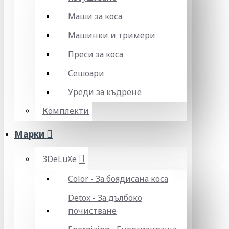
Маши за коса
Машинки и тримери
Преси за коса
Сешоари
Уреди за къдрене
Комплекти
Марки
3DeLuXe
Color - За боядисана коса
Detox - За дълбоко
почистване