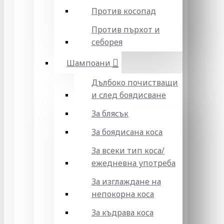
Против косопад
Против пърхот и
себорея
Шампоани
Дълбоко почистващи
и след боядисване
За блясък
За боядисана коса
За всеки тип коса/
ежедневна употреба
За изглаждане на
непокорна коса
За къдрава коса