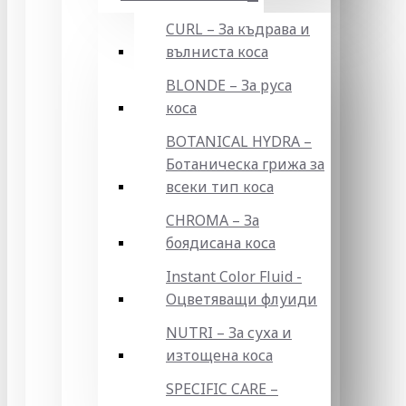
CURL – За къдрава и
вълниста коса
BLONDE – За руса
коса
BOTANICAL HYDRA –
Ботаническа грижа за
всеки тип коса
CHROMA – За
боядисана коса
Instant Color Fluid -
Оцветяващи флуиди
NUTRI – За суха и
изтощена коса
SPECIFIC CARE –