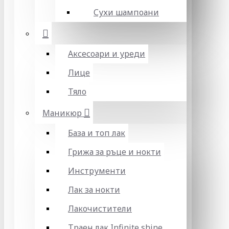
Сухи шампоани
Аксесоари и уреди
Лице
Тяло
Маникюр
База и топ лак
Грижа за ръце и нокти
Инструменти
Лак за нокти
Лакочистители
Траен лак Infinite shine