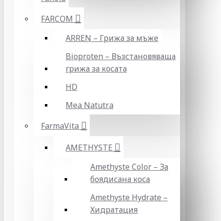
FARCOM
ARREN – Грижа за мъже
Bioproten – Възстановяваща
грижа за косата
HD
Mea Natutra
FarmaVita
AMETHYSTE
Amethyste Color – За
боядисана коса
Amethyste Hydrate –
Хидратация