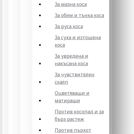
За мазна коса
За обем и тънка коса
За руса коса
За суха и изтощена
коса
За увредена и
накъсана коса
За чувствителен
скалп
Оцветяващи и
матиращи
Против косопад и за
бърз растеж
Против пърхот