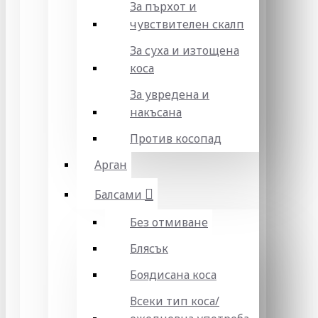
За пърхот и
чувствителен скалп
За суха и изтощена
коса
За увредена и
накъсана
Против косопад
Арган
Балсами
Без отмиване
Блясък
Боядисана коса
Всеки тип коса/