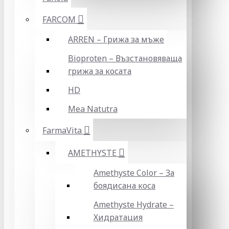
FARCOM
ARREN – Грижа за мъже
Bioproten – Възстановяваща
грижа за косата
HD
Mea Natutra
FarmaVita
AMETHYSTE
Amethyste Color – За
боядисана коса
Amethyste Hydrate –
Хидратация