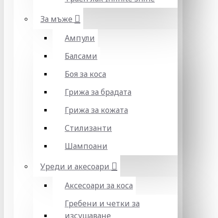
За мъже
Ампули
Балсами
Боя за коса
Грижа за брадата
Грижа за кожата
Стилизанти
Шампоани
Уреди и акесоари
Аксесоари за коса
Гребени и четки за
изсушаване