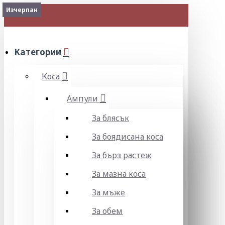
Изчерпан
Изчерпан
МЕНЮ
Категории
Коса
Ампули
За блясък
За боядисана коса
За бърз растеж
За мазна коса
За мъже
За обем