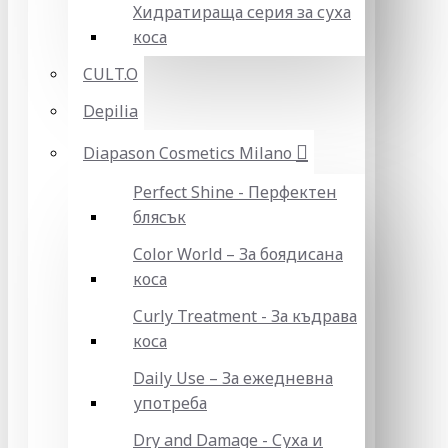
Хидратираща серия за суха
коса
CULT.O
Depilia
Diapason Cosmetics Milano
Perfect Shine - Перфектен
блясък
Color World – За боядисана
коса
Curly Treatment - За къдрава
коса
Daily Use – За ежедневна
употреба
Dry and Damage - Суха и