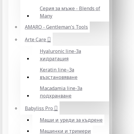
Серия за мъже - Blends of
Many
AMARO - Gentleman's Tools
Arte Care
Hyaluronic line-За
хидратация
Keratin line–За
възстановяване
Macadamia line-За
подхранване
Babyliss Pro
Маши и уреди за къдрене
Машинки и тримери