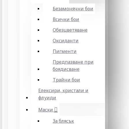
Безамонячни бои
Всички бои
Обезцветяване
Оксиданти
Пигменти
Предпазване при
боядисване
Трайни бои
Елексири, кристали и
флуиди
Маски
За блясък