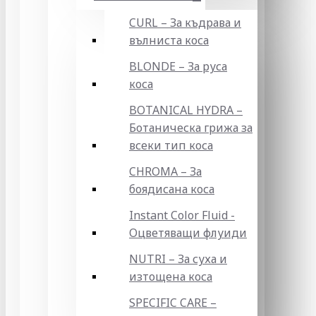
CURL – За къдрава и
вълниста коса
BLONDE – За руса
коса
BOTANICAL HYDRA –
Ботаническа грижа за
всеки тип коса
CHROMA – За
боядисана коса
Instant Color Fluid -
Оцветяващи флуиди
NUTRI – За суха и
изтощена коса
SPECIFIC CARE –