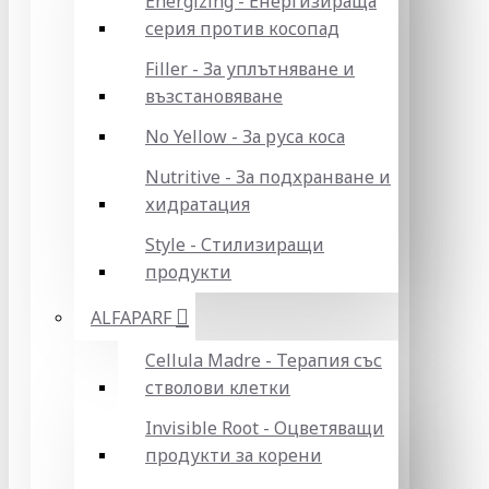
Energizing - Енергизираща
серия против косопад
Filler - За уплътняване и
възстановяване
No Yellow - За руса коса
Nutritive - За подхранване и
хидратация
Style - Стилизиращи
продукти
ALFAPARF
Cellula Madre - Терапия със
стволови клетки
Invisible Root - Оцветяващи
продукти за корени