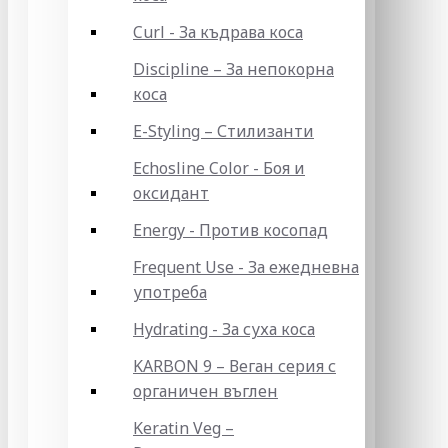
Curl - За къдрава коса
Discipline – За непокорна
коса
E-Styling – Стилизанти
Echosline Color - Боя и
оксидант
Energy - Против косопад
Frequent Use - За ежедневна
употреба
Hydrating - За суха коса
KARBON 9 – Веган серия с
органичен въглен
Keratin Veg –