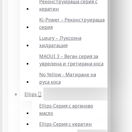
Реконструираща серия с
кератин
Ki-Power – Реконструираща
серия
Luxury – Луксозна
хидратация
MAQUI 3 – Веган серия за
увредена и третирана коса
No Yellow - Матиране на
руса коса
Ellips
Ellips-Серия с арганово
масло
Ellips-Серия с кератин