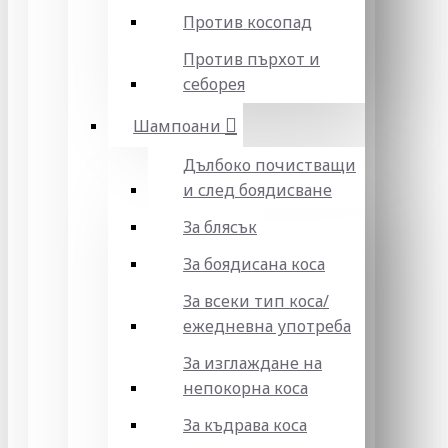
Против косопад
Против пърхот и
себорея
Шампоани
Дълбоко почистващи
и след боядисване
За блясък
За боядисана коса
За всеки тип коса/
ежедневна употреба
За изглаждане на
непокорна коса
За къдрава коса