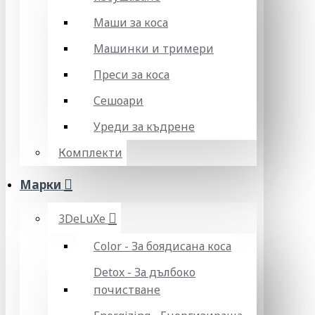
Маши за коса
Машинки и тримери
Преси за коса
Сешоари
Уреди за къдрене
Комплекти
Марки
3DeLuXe
Color - За боядисана коса
Detox - За дълбоко
почистване