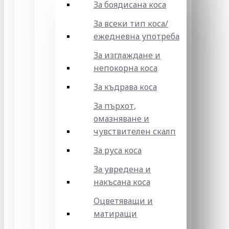
За боядисана коса
За всеки тип коса/
ежедневна употреба
За изглаждане и
непокорна коса
За къдрава коса
За пърхот,
омазняване и
чувствителен скалп
За руса коса
За увредена и
накъсана коса
Оцветяващи и
матиращи