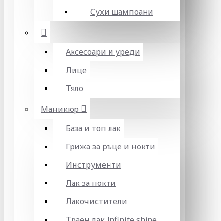
Сухи шампоани
Аксесоари и уреди
Лице
Тяло
Маникюр
База и топ лак
Грижа за ръце и нокти
Инструменти
Лак за нокти
Лакочистители
Траен лак Infinite shine