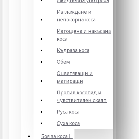
ежедневна употреба
Изглаждане и
непокорна коса
Изтощена и накъсана
коса
Къдрава коса
Обем
Оцветяващи и
матиращи
Против косопад и
чувствителен скалп
Руса коса
Суха коса
Боя за коса