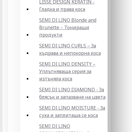
LISSE DESIGN KERATIN -
Гладка и права коса
SEMI DI LINO Blonde and
Brunette – Тониращи
продукти
SEMI DI LINO CURLS – За
къдрава и непокорна коса
SEMI DI LINO DENSITY –
Уплътняваща серия за
изтъняла коса
SEMI DI LINO DIAMOND - За
блясък и запазване на цвета
SEMI DI LINO MOISTURE - За
суха и заплитаща се коса
SEMI DI LINO