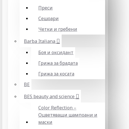
Преси
Сешоари
Четки и гребени
Barba Italiana
Боя и оксидант
Грижа за брадата
Грижа за косата
BE
BES beauty and science
Color Reflection –
Оцветяващи шампоани и
маски