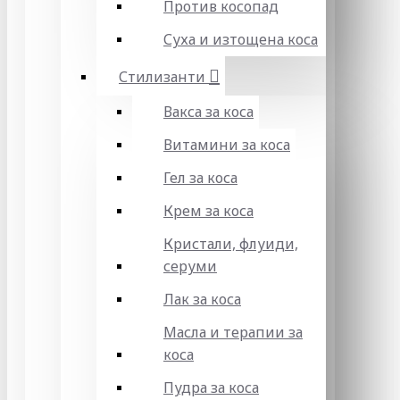
Против косопад
Суха и изтощена коса
Стилизанти
Вакса за коса
Витамини за коса
Гел за коса
Крем за коса
Кристали, флуиди,
серуми
Лак за коса
Масла и терапии за
коса
Пудра за коса