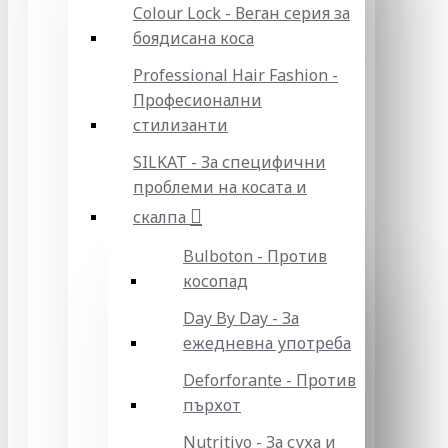
Colour Lock - Веган серия за
боядисана коса
Professional Hair Fashion -
Професионални
стилизанти
SILKAT - За специфични
проблеми на косата и
скалпа
Bulboton - Против
косопад
Day By Day - За
ежедневна употреба
Deforforante - Против
пърхот
Nutritivo - За суха и