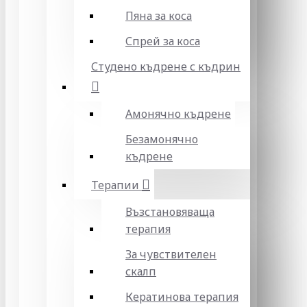
Пяна за коса
Спрей за коса
Студено къдрене с къдрин
Амонячно къдрене
Безамонячно
къдрене
Терапии
Възстановяваща
терапия
За чувствителен
скалп
Кератинова терапия