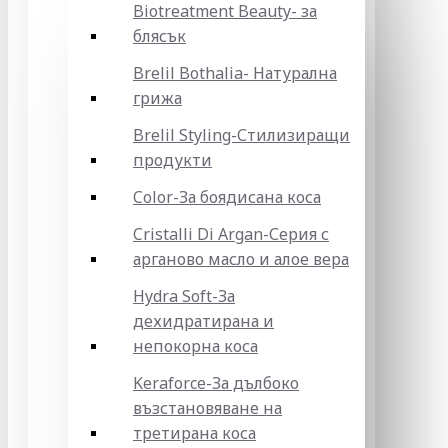
Biotreatment Beauty- за
блясък
Brelil Bothalia- Натурална
грижа
Brelil Styling-Стилизиращи
продукти
Color-За боядисана коса
Cristalli Di Argan-Серия с
арганово масло и алое вера
Hydra Soft-За
дехидратирана и
непокорна коса
Keraforce-За дълбоко
възстановяване на
третирана коса