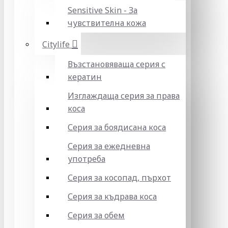
Sensitive Skin - За
чувствителна кожа
Citylife
Възстановяваща серия с
кератин
Изглаждаща серия за права
коса
Серия за боядисана коса
Серия за ежедневна
употреба
Серия за косопад, пърхот
Серия за къдрава коса
Серия за обем