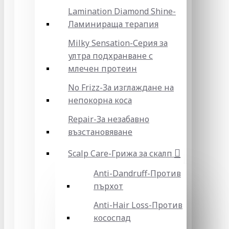
Lamination Diamond Shine-
Ламинираща терапия
Milky Sensation-Серия за
ултра подхранване с
млечен протеин
No Frizz-За изглаждане на
непокорна коса
Repair-За незабавно
възстановяване
Scalp Care-Грижа за скалп
Anti-Dandruff-Против
пърхот
Anti-Hair Loss-Против
кососпад