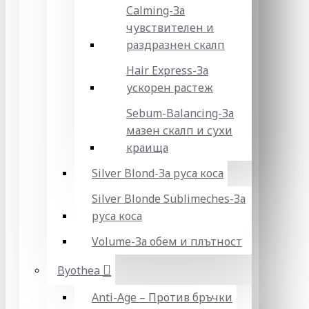
Calming-За
чувствителен и
раздразнен скалп
Hair Express-За
ускорен растеж
Sebum-Balancing-За
мазен скалп и сухи
краища
Silver Blond-За руса коса
Silver Blonde Sublіmeches-За
руса коса
Volume-За обем и плътност
Byothea
Anti-Age – Против бръчки