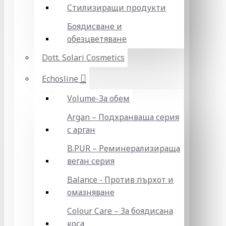
Стилизиращи продукти
Боядисване и
обезцветяване
Dott. Solari Cosmetics
Echosline
Volume-За обем
Argan – Подхранваща серия
с арган
B.PUR – Реминерализираща
веган серия
Balance - Против пърхот и
омазняване
Colour Care – За боядисана
коса