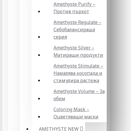
Amethyste Purify –
Против пърхот
Amethyste Regulate –
Себобалансираща
серия
Amethyste Silver –
Матиращи продукти
Amethyste Stimulate –
Намалява косопада и
стимулира растежа
Amethyste Volume – За
обем
Coloring Mask –
Оцветяващи маски
AMETHYSTE NEW