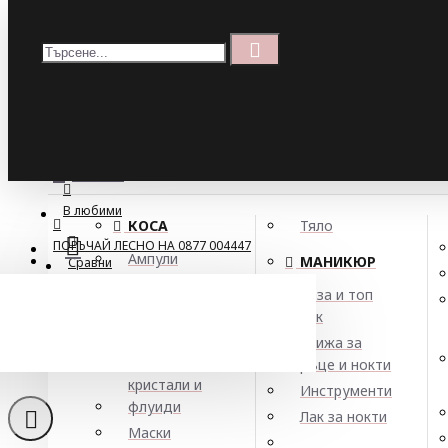
Меню
Кошница
Menu
ПОРЪЧАЙ ЛЕСНО НА 0877 004447
МЕНЮ
В любими
КОСА
Тяло
ПОРЪЧАЙ ЛЕСНО НА 0877 004447
Ампули
МАНИКЮР
Сравни
Арган
База и топ
Балсами
лак
Боя за коса
Грижа за
Елексири,
ръце и нокти
кристали и
Инструменти
флуиди
Лак за нокти
Маски