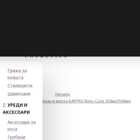
Грижа за
кожата
Стилизанти
Шампоани
Начало
Ботокс комплект шампоан и маска KAYPRO Botu-Cure 350мл/500мл
УРЕДИ И
АКСЕСОАРИ
Аксесоари за
коса
Гребени