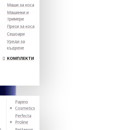
Маши за коса
Машинки и
тримери
Преси за коса
Сешоари
Уреди за
къдрене
КОМПЛЕКТИ
Papino
Cosmetics
Perfecta
Proline
N
Pettenon