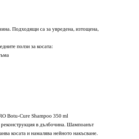
чина. Подходящ
и
са
за увредена, изтощена,
зват следните ползи за косата:
съма
PRO Botu-Cure Shampoo 350 ml
а реконструкция в дълбочина. Шампоанът
анва косата и намалява нейното накъсване.