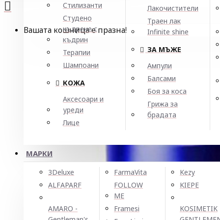
Стилизанти
Лакочистители
Студено
Траен лак
къдрене с
Вашата кошница е празна!
Infinite shine
къдрин
ЗА МЪЖЕ
Терапии
Шампоани
Ампули
Балсами
КОЖА
Боя за коса
Аксесоари и
Грижа за
уреди
брадата
Лице
МАРКИ
3Deluxe
FarmaVita
Kezy
ALFAPARF
FOLLOW
KIEPE
ME
AMARO -
Framesi
KOSIMETIK
Gentleman's
GENTLEME