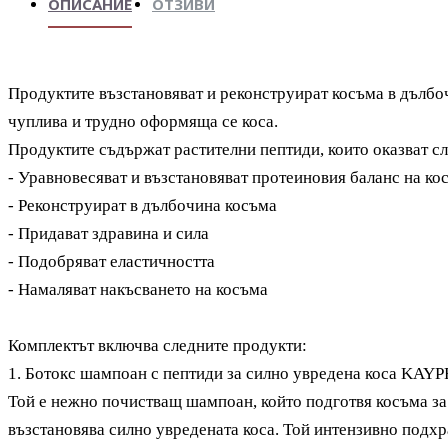
ОПИСАНИЕ
ОТЗИВИ
Продуктите
възстановява
т
и реконструира
т
косъма в дълбо
чуплива и трудно оформяща се коса.
Продуктите съдържат растителни пептиди, които ока
- Уравновесяват и възстановяват протеиновия баланс на ко
- Реконструират в дълбочина косъма
- Придават здравина и сила
- Подобряват еластичността
- Намаляват накъсването на косъма
Комплектът включва следните продукти:
1. Б
отокс шампоан с пептиди за силно увредена коса KAY
Той е нежно почистващ шампоан, който подготвя косъма з
възстановява силно увредената коса. Той интензивно подхр