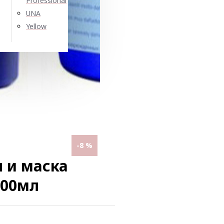
Professional
UNA
Yellow
-8 %
 и маска
500мл