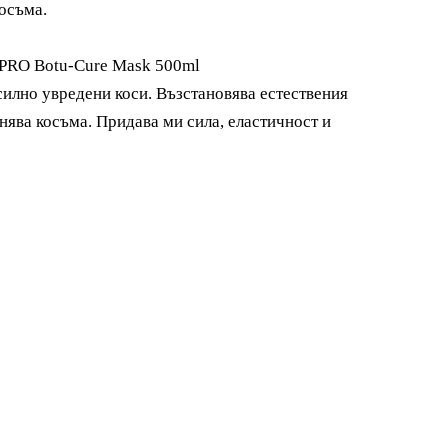
осъма.
YPRO Botu-Cure Mask 500ml
 силно увредени коси. Възстановява естествения
нява косъма. Придава ми сила, еластичност и