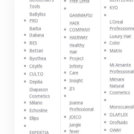
Free Limix
Tools
KYO
BaByliss
GAMMAPIU
PRO
L'Oreal
HAIR
Barba
Professionn
COMPANY
Italiana
Luxury Hair
HAIRWAY
BES
Color
Healthy
Bettari
Matrix
Hair
Byothea
Project
Mi Amante
Citylife
Infinity
Professional
Care
CULT.O
Mimare
Insight
Depilia
Natural
JJ's
Diapason
Cosmetics
Cosmetics
Milano
Joanna
Moroccanoil
Professional
Echosline
OLAPLEX
JOICO
Ellірѕ
Orofluido
Jungle
OWAY
fever
EXPERTIA