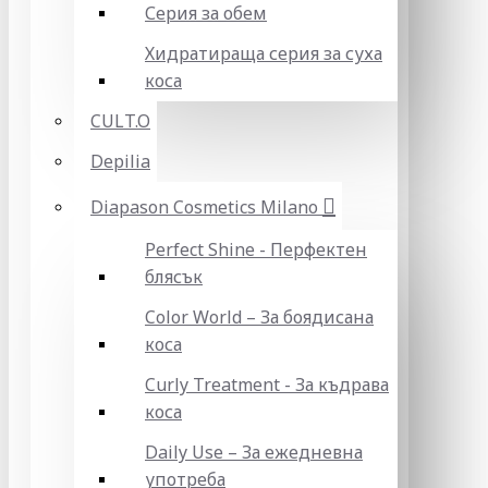
Серия за обем
Хидратираща серия за суха
коса
CULT.O
Depilia
Diapason Cosmetics Milano
Perfect Shine - Перфектен
блясък
Color World – За боядисана
коса
Curly Treatment - За къдрава
коса
Daily Use – За ежедневна
употреба