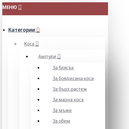
МЕНЮ
Категории
Коса
Ампули
За блясък
За боядисана коса
За бърз растеж
За мазна коса
За мъже
За обем