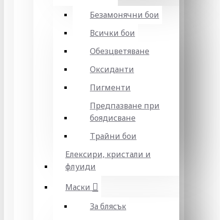
Безамонячни бои
Всички бои
Обезцветяване
Оксиданти
Пигменти
Предпазване при
боядисване
Трайни бои
Елексири, кристали и
флуиди
Маски
За блясък