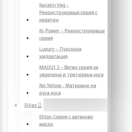
Keratin Veg –
Реконструираща серия с
кератин
Ki-Power – Реконструираща
серия
Luxury – Луксозна
хидратация
MAQUI 3 – Веган серия за
увредена и третирана коса
No Yellow - Матиране на
руса коса
Ellips
Ellips-Серия с арганово
масло