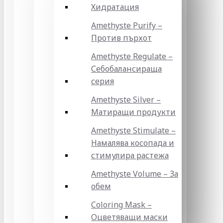
Хидратация
Amethyste Purify –
Против пърхот
Amethyste Regulate –
Себобалансираща
серия
Amethyste Silver –
Матиращи продукти
Amethyste Stimulate –
Намалява косопада и
стимулира растежа
Amethyste Volume – За
обем
Coloring Mask –
Оцветяващи маски