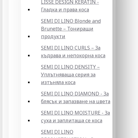
LISSE DESIGN KERATIN -
Гладка и права коса
SEMI DI LINO Blonde and
Brunette – Тониращи
продукти
SEMI DI LINO CURLS – За
къдрава и непокорна коса
SEMI DI LINO DENSITY –
Уплътняваща серия за
изтъняла коса
SEMI DI LINO DIAMOND - За
блясък и запазване на цвета
SEMI DI LINO MOISTURE - За
суха и заплитаща се коса
SEMI DI LINO