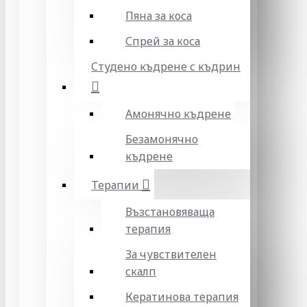
Пяна за коса
Спрей за коса
Студено къдрене с къдрин
Амонячно къдрене
Безамонячно
къдрене
Терапии
Възстановяваща
терапия
За чувствителен
скалп
Кератинова терапия