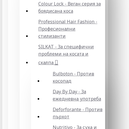
Colour Lock - Веган серия за
боядисана коса
Professional Hair Fashion -
Професионални
стилизанти
SILKAT - За специфични
проблеми на косата и
скалпа
Bulboton - Против
косопад
Day By Day - За
ежедневна употреба
Deforforante - Против
пърхот
Nutritivo - За суха и