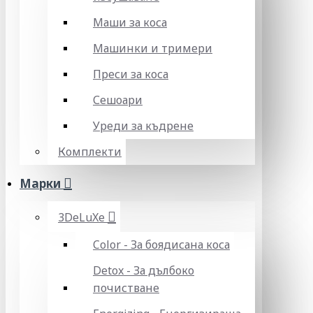
Маши за коса
Машинки и тримери
Преси за коса
Сешоари
Уреди за къдрене
Комплекти
Марки
3DeLuXe
Color - За боядисана коса
Detox - За дълбоко
почистване