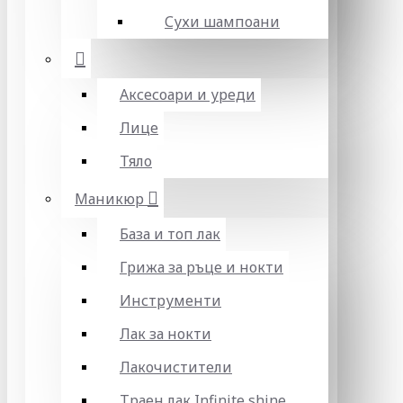
Сухи шампоани
Аксесоари и уреди
Лице
Тяло
Маникюр
База и топ лак
Грижа за ръце и нокти
Инструменти
Лак за нокти
Лакочистители
Траен лак Infinite shine