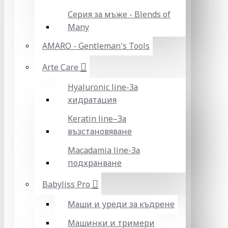
Серия за мъже - Blends of
Many
AMARO - Gentleman's Tools
Arte Care
Hyaluronic line-За
хидратация
Keratin line–За
възстановяване
Macadamia line-За
подхранване
Babyliss Pro
Маши и уреди за къдрене
Машинки и тримери