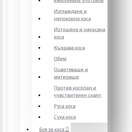
ежедневна употреба
Изглаждане и
непокорна коса
Изтощена и накъсана
коса
Къдрава коса
Обем
Оцветяващи и
матиращи
Против косопад и
чувствителен скалп
Руса коса
Суха коса
Боя за коса