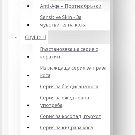
Anti-Age – Против бръчки
Sensitive Skin - За
чувствителна кожа
Citylife
Възстановяваща серия с
кератин
Изглаждаща серия за права
коса
Серия за боядисана коса
Серия за ежедневна
употреба
Серия за косопад, пърхот
Серия за къдрава коса