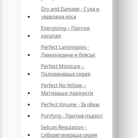
Dry and Damage - Суха и
увредена коса
Energising – Против
косопад
Perfect Laminoplex -
Ламиниране и блясък
Perfect Moisture –
Подхранваща серия
Perfect No Yellow –
Матиращи продукти
Perfect Volume - За обем
Purifyng - Против пърхот
Sebum Regulation -
Себорегулираща серия