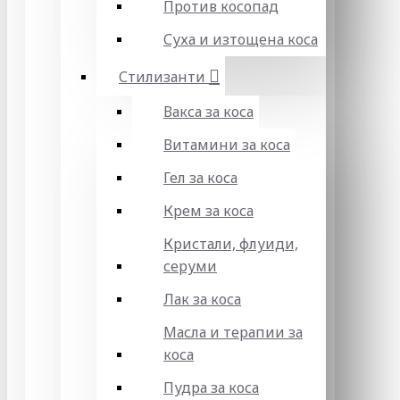
Против косопад
Суха и изтощена коса
Стилизанти
Вакса за коса
Витамини за коса
Гел за коса
Крем за коса
Кристали, флуиди,
серуми
Лак за коса
Масла и терапии за
коса
Пудра за коса