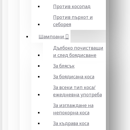
Против косопад
Против пърхот и
себорея
Шампоани
Дълбоко почистващи
и след боядисване
За блясък
За боядисана коса
За всеки тип коса/
ежедневна употреба
За изглаждане на
непокорна коса
За къдрава коса