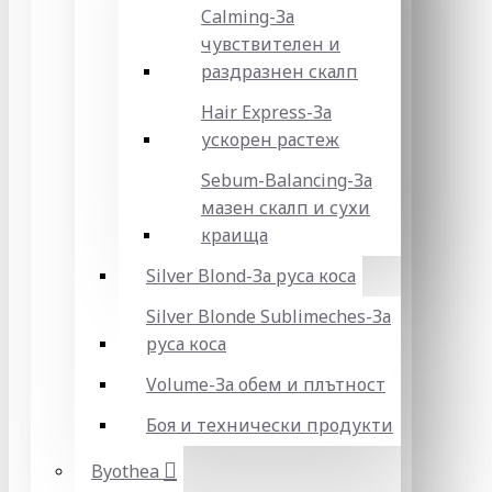
Calming-За
чувствителен и
раздразнен скалп
Hair Express-За
ускорен растеж
Sebum-Balancing-За
мазен скалп и сухи
краища
Silver Blond-За руса коса
Silver Blonde Sublіmeches-За
руса коса
Volume-За обем и плътност
Боя и технически продукти
Byothea