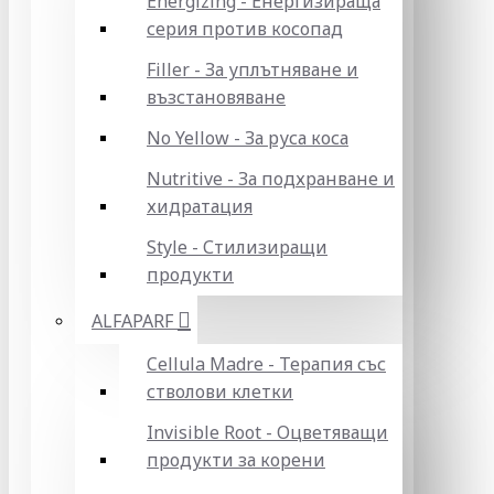
Energizing - Енергизираща
серия против косопад
Filler - За уплътняване и
възстановяване
No Yellow - За руса коса
Nutritive - За подхранване и
хидратация
Style - Стилизиращи
продукти
ALFAPARF
Cellula Madre - Терапия със
стволови клетки
Invisible Root - Оцветяващи
продукти за корени