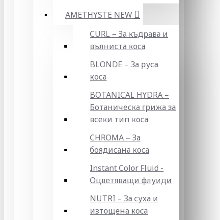
AMETHYSTE NEW
CURL – За къдрава и
вълниста коса
BLONDE – За руса
коса
BOTANICAL HYDRA –
Ботаническа грижа за
всеки тип коса
CHROMA – За
боядисана коса
Instant Color Fluid -
Оцветяващи флуиди
NUTRI – За суха и
изтощена коса