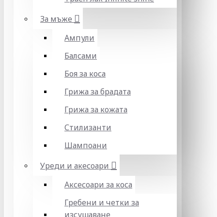
За мъже
Ампули
Балсами
Боя за коса
Грижа за брадата
Грижа за кожата
Стилизанти
Шампоани
Уреди и акесоари
Аксесоари за коса
Гребени и четки за
изсушаване