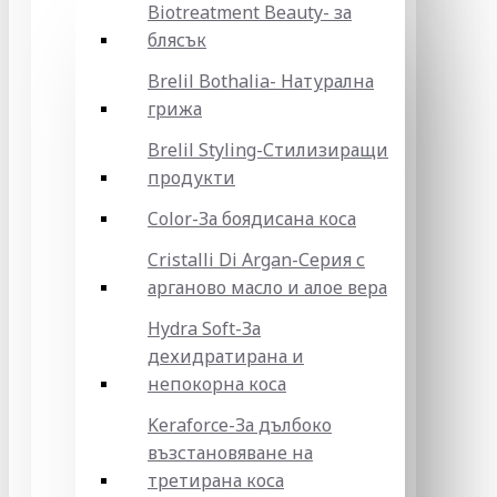
Biotreatment Beauty- за
блясък
Brelil Bothalia- Натурална
грижа
Brelil Styling-Стилизиращи
продукти
Color-За боядисана коса
Cristalli Di Argan-Серия с
арганово масло и алое вера
Hydra Soft-За
дехидратирана и
непокорна коса
Keraforce-За дълбоко
възстановяване на
третирана коса