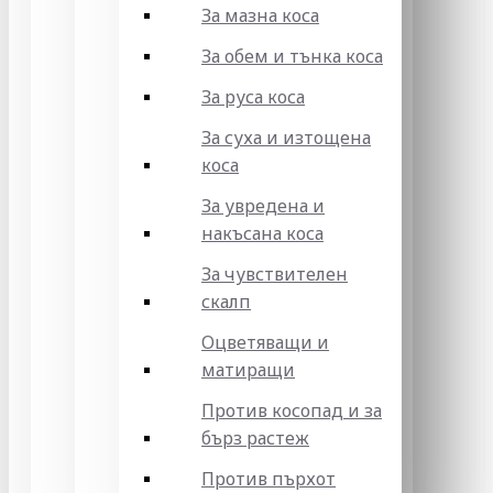
За мазна коса
За обем и тънка коса
За руса коса
За суха и изтощена
коса
За увредена и
накъсана коса
За чувствителен
скалп
Оцветяващи и
матиращи
Против косопад и за
бърз растеж
Против пърхот