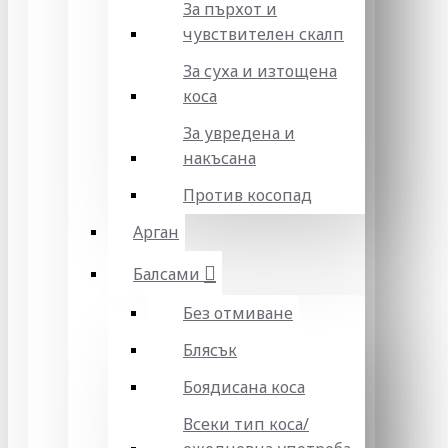
За пърхот и
чувствителен скалп
За суха и изтощена
коса
За увредена и
накъсана
Против косопад
Арган
Балсами
Без отмиване
Блясък
Боядисана коса
Всеки тип коса/