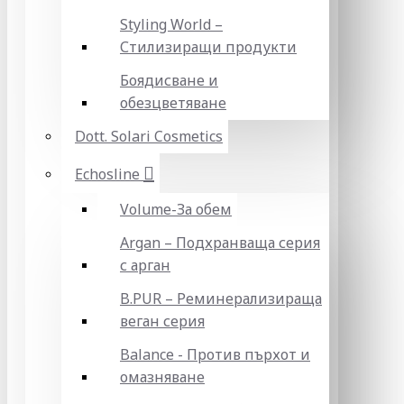
Styling World –
Стилизиращи продукти
Боядисване и
обезцветяване
Dott. Solari Cosmetics
Echosline
Volume-За обем
Argan – Подхранваща серия
с арган
B.PUR – Реминерализираща
веган серия
Balance - Против пърхот и
омазняване