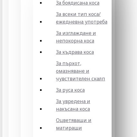
За боядисана коса
За всеки тип коса/
ежедневна употреба
За изглаждане и
непокорна коса
За къдрава коса
За пърхот,
омазняване и
чувствителен скалп
За руса коса
За увредена и
накъсана коса
Оцветяващи и
матиращи