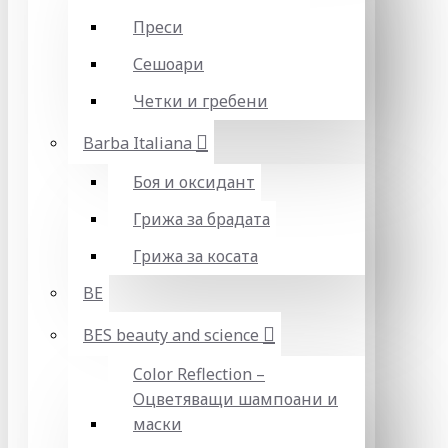
Преси
Сешоари
Четки и гребени
Barba Italiana
Боя и оксидант
Грижа за брадата
Грижа за косата
BE
BES beauty and science
Color Reflection –
Оцветяващи шампоани и
маски