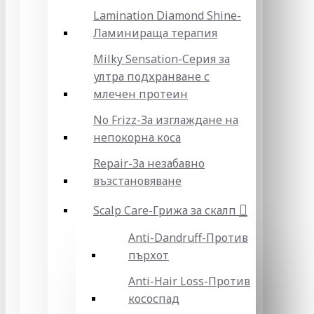
Lamination Diamond Shine-
Ламинираща терапия
Milky Sensation-Серия за
ултра подхранване с
млечен протеин
No Frizz-За изглаждане на
непокорна коса
Repair-За незабавно
възстановяване
Scalp Care-Грижа за скалп
Anti-Dandruff-Против
пърхот
Anti-Hair Loss-Против
кососпад