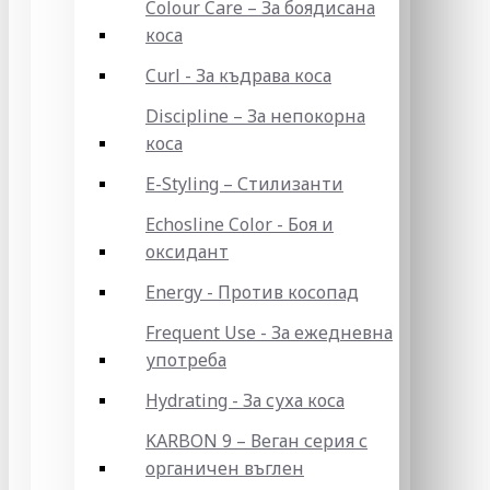
Colour Care – За боядисана
коса
Curl - За къдрава коса
Discipline – За непокорна
коса
E-Styling – Стилизанти
Echosline Color - Боя и
оксидант
Energy - Против косопад
Frequent Use - За ежедневна
употреба
Hydrating - За суха коса
KARBON 9 – Веган серия с
органичен въглен