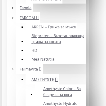
Fanola
FARCOM
ARREN – Грижа за мъже
Bioproten – Възстановяваща
грижа за косата
HD
Mea Natutra
FarmaVita
AMETHYSTE
Amethyste Color – За
боядисана коса
Amethyste Hydrate –