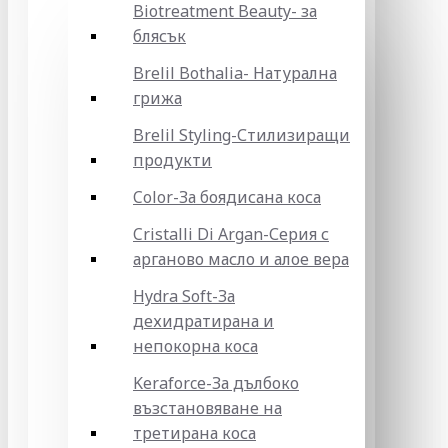
Biotreatment Beauty- за
блясък
Brelil Bothalia- Натурална
грижа
Brelil Styling-Стилизиращи
продукти
Color-За боядисана коса
Cristalli Di Argan-Серия с
арганово масло и алое вера
Hydra Soft-За
дехидратирана и
непокорна коса
Keraforce-За дълбоко
възстановяване на
третирана коса