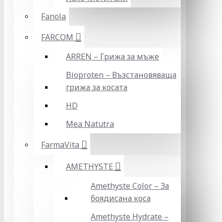
Fanola
FARCOM
ARREN – Грижа за мъже
Bioproten – Възстановяваща
грижа за косата
HD
Mea Natutra
FarmaVita
AMETHYSTE
Amethyste Color – За
боядисана коса
Amethyste Hydrate –