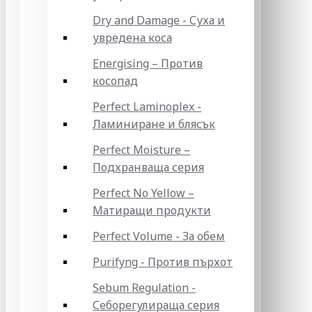
Dry and Damage - Суха и
увредена коса
Energising – Против
косопад
Perfect Laminoplex -
Ламиниране и блясък
Perfect Moisture –
Подхранваща серия
Perfect No Yellow –
Матиращи продукти
Perfect Volume - За обем
Purifyng - Против пърхот
Sebum Regulation -
Себорегулираща серия