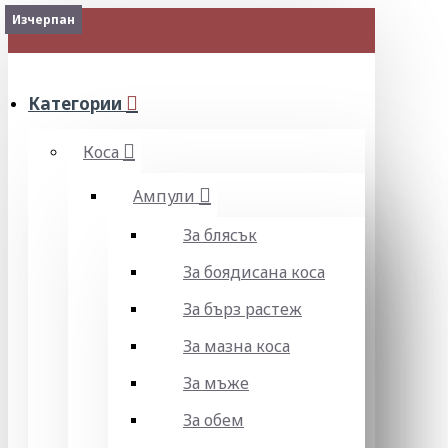
Изчерпан
МЕНЮ
Категории
Коса
Ампули
За блясък
За боядисана коса
За бърз растеж
За мазна коса
За мъже
За обем