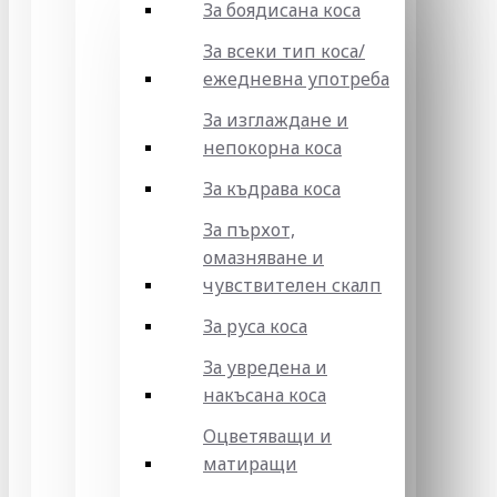
За боядисана коса
За всеки тип коса/
ежедневна употреба
За изглаждане и
непокорна коса
За къдрава коса
За пърхот,
омазняване и
чувствителен скалп
За руса коса
За увредена и
накъсана коса
Оцветяващи и
матиращи