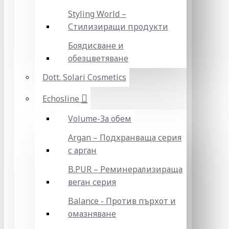
Styling World –
Стилизиращи продукти
Боядисване и
обезцветяване
Dott. Solari Cosmetics
Echosline
Volume-За обем
Argan – Подхранваща серия
с арган
B.PUR – Реминерализираща
веган серия
Balance - Против пърхот и
омазняване