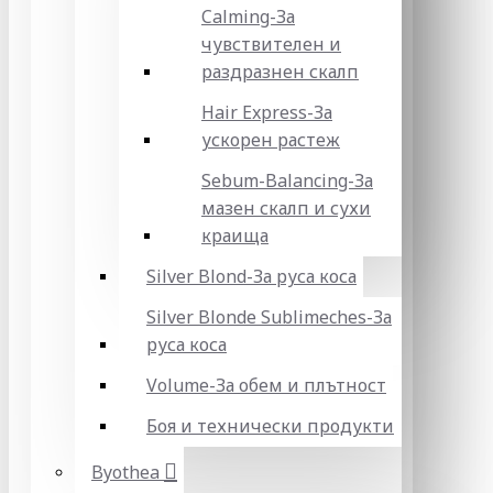
Calming-За
чувствителен и
раздразнен скалп
Hair Express-За
ускорен растеж
Sebum-Balancing-За
мазен скалп и сухи
краища
Silver Blond-За руса коса
Silver Blonde Sublіmeches-За
руса коса
Volume-За обем и плътност
Боя и технически продукти
Byothea