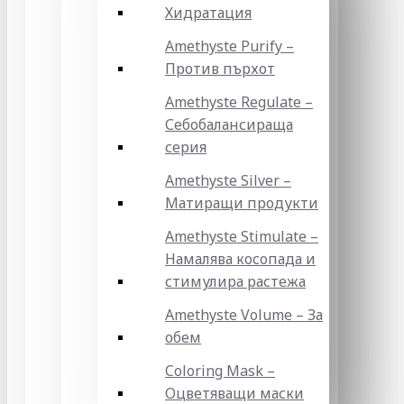
Хидратация
Amethyste Purify –
Против пърхот
Amethyste Regulate –
Себобалансираща
серия
Amethyste Silver –
Матиращи продукти
Amethyste Stimulate –
Намалява косопада и
стимулира растежа
Amethyste Volume – За
обем
Coloring Mask –
Оцветяващи маски