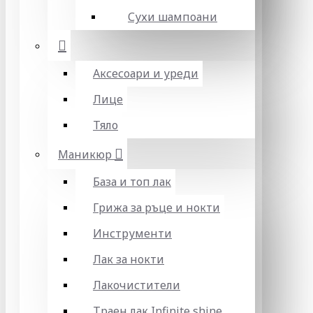
Сухи шампоани
Аксесоари и уреди
Лице
Тяло
Маникюр
База и топ лак
Грижа за ръце и нокти
Инструменти
Лак за нокти
Лакочистители
Траен лак Infinite shine