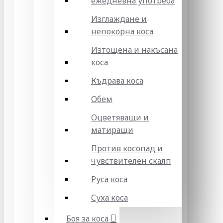
ежедневна употреба
Изглаждане и
непокорна коса
Изтощена и накъсана
коса
Къдрава коса
Обем
Оцветяващи и
матиращи
Против косопад и
чувствителен скалп
Руса коса
Суха коса
Боя за коса