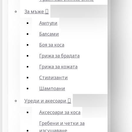
За мъже
Ампули
Балсами
Боя за коса
Грижа за брадата
Грижа за кожата
Стилизанти
Шампоани
Уреди и акесоари
Аксесоари за коса
Гребени и четки за
изсушаване