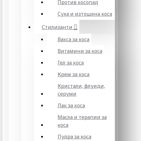
Против косопад
Суха и изтощена коса
Стилизанти
Вакса за коса
Витамини за коса
Гел за коса
Крем за коса
Кристали, флуиди,
серуми
Лак за коса
Масла и терапии за
коса
Пудра за коса