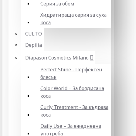
Серия за обем
Хидратираща серия за суха
коса
CULT.O
Depilia
Diapason Cosmetics Milano
Perfect Shine - Перфектен
блясък
Color World – За боядисана
коса
Curly Treatment - За къдрава
коса
Daily Use – За ежедневна
употреба