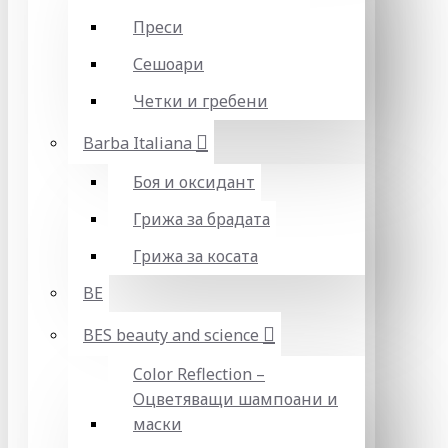
Преси
Сешоари
Четки и гребени
Barba Italiana
Боя и оксидант
Грижа за брадата
Грижа за косата
BE
BES beauty and science
Color Reflection –
Оцветяващи шампоани и
маски