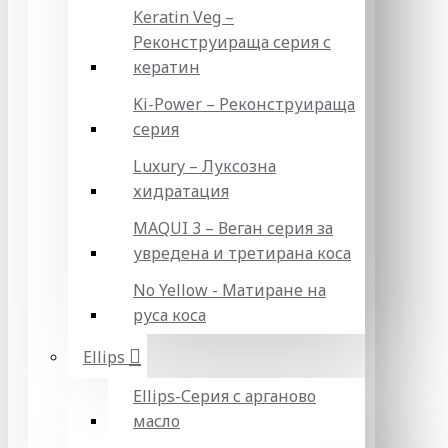
Keratin Veg –
Реконструираща серия с
кератин
Ki-Power – Реконструираща
серия
Luxury – Луксозна
хидратация
MAQUI 3 – Веган серия за
увредена и третирана коса
No Yellow - Матиране на
руса коса
Ellips
Ellips-Серия с арганово
масло