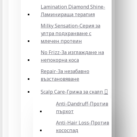
Lamination Diamond Shine-
Ламинираща терапия
Milky Sensation-Серия за
ултра подхранване с
млечен протеин
No Frizz-За изглаждане на
непокорна коса
Repair-За незабавно
възстановяване
Scalp Care-Грижа за скалп
Anti-Dandruff-Против
пърхот
Anti-Hair Loss-Против
кососпад