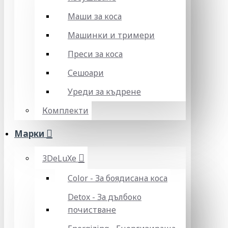
Маши за коса
Машинки и тримери
Преси за коса
Сешоари
Уреди за къдрене
Комплекти
Марки
3DeLuXe
Color - За боядисана коса
Detox - За дълбоко
почистване