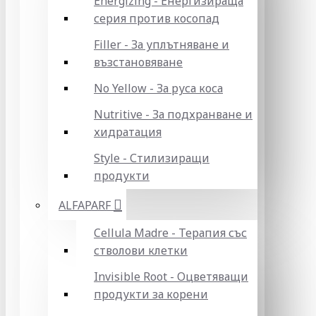
Energizing - Енергизираща
серия против косопад
Filler - За уплътняване и
възстановяване
No Yellow - За руса коса
Nutritive - За подхранване и
хидратация
Style - Стилизиращи
продукти
ALFAPARF
Cellula Madre - Терапия със
стволови клетки
Invisible Root - Оцветяващи
продукти за корени