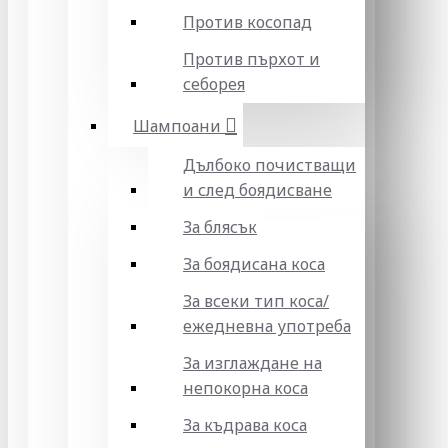
Против косопад
Против пърхот и
себорея
Шампоани
Дълбоко почистващи
и след боядисване
За блясък
За боядисана коса
За всеки тип коса/
ежедневна употреба
За изглаждане на
непокорна коса
За къдрава коса