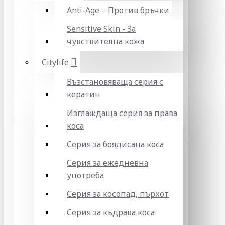
Anti-Age – Против бръчки
Sensitive Skin - За
чувствителна кожа
Citylife
Възстановяваща серия с
кератин
Изглаждаща серия за права
коса
Серия за боядисана коса
Серия за ежедневна
употреба
Серия за косопад, пърхот
Серия за къдрава коса