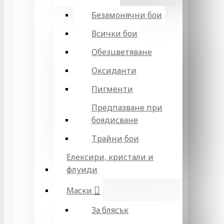
Безамонячни бои
Всички бои
Обезцветяване
Оксиданти
Пигменти
Предпазване при
боядисване
Трайни бои
Елексири, кристали и
флуиди
Маски
За блясък