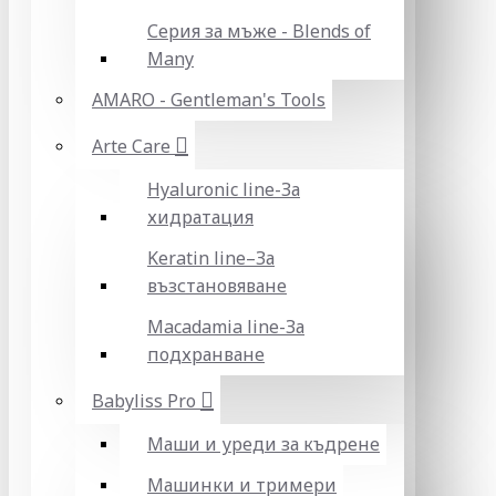
Серия за мъже - Blends of
Many
AMARO - Gentleman's Tools
Arte Care
Hyaluronic line-За
хидратация
Keratin line–За
възстановяване
Macadamia line-За
подхранване
Babyliss Pro
Маши и уреди за къдрене
Машинки и тримери