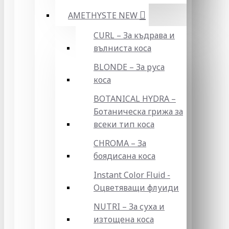
AMETHYSTE NEW
CURL – За къдрава и
вълниста коса
BLONDE – За руса
коса
BOTANICAL HYDRA –
Ботаническа грижа за
всеки тип коса
CHROMA – За
боядисана коса
Instant Color Fluid -
Оцветяващи флуиди
NUTRI – За суха и
изтощена коса