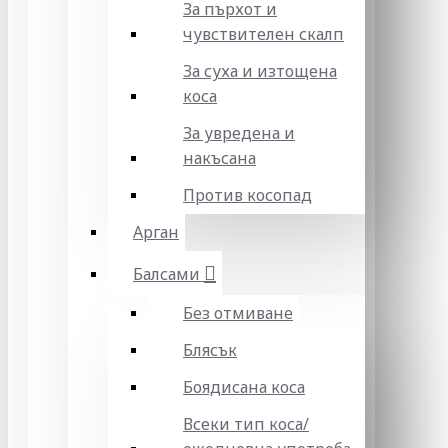
За пърхот и
чувствителен скалп
За суха и изтощена
коса
За увредена и
накъсана
Против косопад
Арган
Балсами
Без отмиване
Блясък
Боядисана коса
Всеки тип коса/