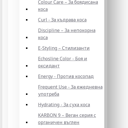
Colour Care – За боядисана
коса
Curl - За къдрава коса
Discipline – За непокорна
коса
E-Styling – Стилизанти
Echosline Color - Боя и
оксидант
Energy - Против косопад
Frequent Use - За ежедневна
употреба
Hydrating - За суха коса
KARBON 9 – Веган серия с
органичен въглен