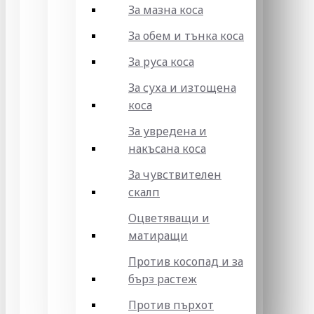
За мазна коса
За обем и тънка коса
За руса коса
За суха и изтощена
коса
За увредена и
накъсана коса
За чувствителен
скалп
Оцветяващи и
матиращи
Против косопад и за
бърз растеж
Против пърхот