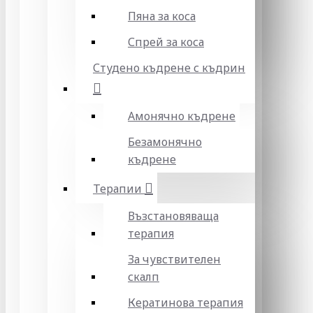
Пяна за коса
Спрей за коса
Студено къдрене с къдрин
Амонячно къдрене
Безамонячно
къдрене
Терапии
Възстановяваща
терапия
За чувствителен
скалп
Кератинова терапия