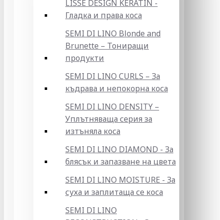
LISSE DESIGN KERATIN -
Гладка и права коса
SEMI DI LINO Blonde and
Brunette – Тониращи
продукти
SEMI DI LINO CURLS – За
къдрава и непокорна коса
SEMI DI LINO DENSITY –
Уплътняваща серия за
изтъняла коса
SEMI DI LINO DIAMOND - За
блясък и запазване на цвета
SEMI DI LINO MOISTURE - За
суха и заплитаща се коса
SEMI DI LINO