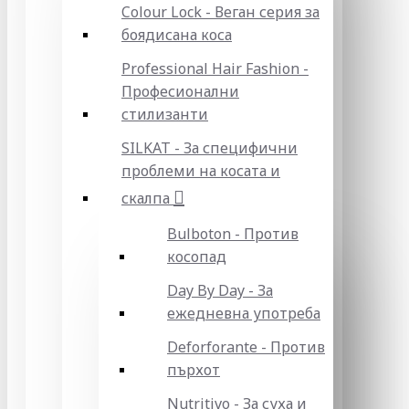
Colour Lock - Веган серия за
боядисана коса
Professional Hair Fashion -
Професионални
стилизанти
SILKAT - За специфични
проблеми на косата и
скалпа
Bulboton - Против
косопад
Day By Day - За
ежедневна употреба
Deforforante - Против
пърхот
Nutritivo - За суха и