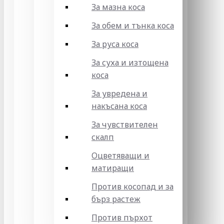
За мазна коса
За обем и тънка коса
За руса коса
За суха и изтощена
коса
За увредена и
накъсана коса
За чувствителен
скалп
Оцветяващи и
матиращи
Против косопад и за
бърз растеж
Против пърхот