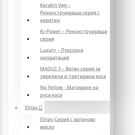
Keratin Veg –
Реконструираща серия с
кератин
Ki-Power – Реконструираща
серия
Luxury – Луксозна
хидратация
MAQUI 3 – Веган серия за
увредена и третирана коса
No Yellow - Матиране на
руса коса
Ellips
Ellips-Серия с арганово
масло