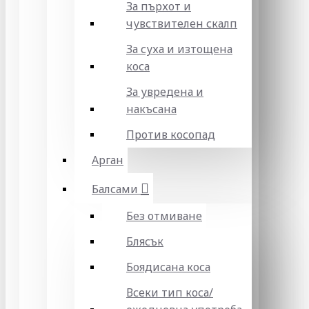
За пърхот и
чувствителен скалп
За суха и изтощена
коса
За увредена и
накъсана
Против косопад
Арган
Балсами
Без отмиване
Блясък
Боядисана коса
Всеки тип коса/