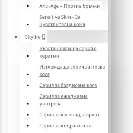
Anti-Age – Против бръчки
Sensitive Skin - За
чувствителна кожа
Citylife
Възстановяваща серия с
кератин
Изглаждаща серия за права
коса
Серия за боядисана коса
Серия за ежедневна
употреба
Серия за косопад, пърхот
Серия за къдрава коса