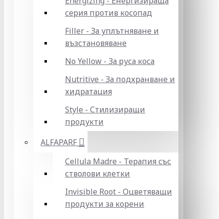
Energizing - Енергизираща
серия против косопад
Filler - За уплътняване и
възстановяване
No Yellow - За руса коса
Nutritive - За подхранване и
хидратация
Style - Стилизиращи
продукти
ALFAPARF
Cellula Madre - Терапия със
стволови клетки
Invisible Root - Оцветяващи
продукти за корени