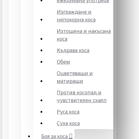
ежедневна употреба
Изглаждане и
непокорна коса
Изтощена и накъсана
коса
Къдрава коса
Обем
Оцветяващи и
матиращи
Против косопад и
чувствителен скалп
Руса коса
Суха коса
Боя за коса