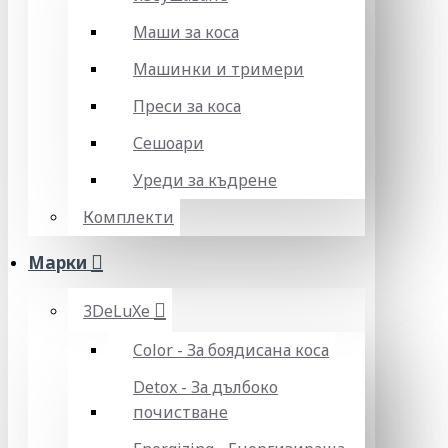
Маши за коса
Машинки и тримери
Преси за коса
Сешоари
Уреди за къдрене
Комплекти
Марки
3DeLuXe
Color - За боядисана коса
Detox - За дълбоко
почистване