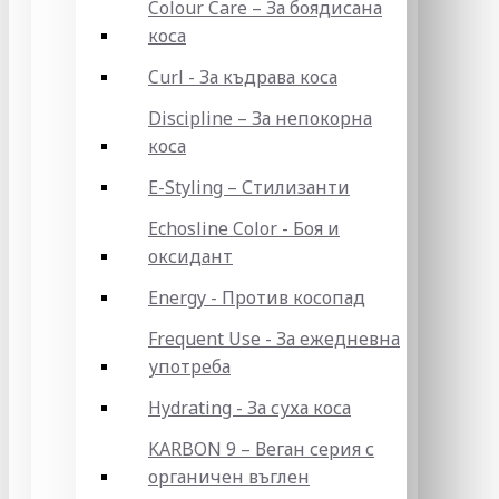
Colour Care – За боядисана
коса
Curl - За къдрава коса
Discipline – За непокорна
коса
E-Styling – Стилизанти
Echosline Color - Боя и
оксидант
Energy - Против косопад
Frequent Use - За ежедневна
употреба
Hydrating - За суха коса
KARBON 9 – Веган серия с
органичен въглен