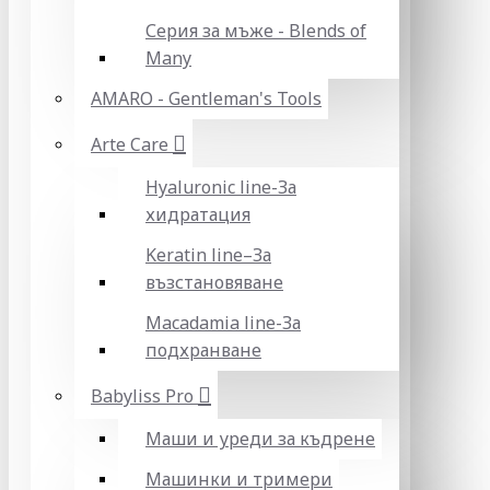
Серия за мъже - Blends of
Many
AMARO - Gentleman's Tools
Arte Care
Hyaluronic line-За
хидратация
Keratin line–За
възстановяване
Macadamia line-За
подхранване
Babyliss Pro
Маши и уреди за къдрене
Машинки и тримери