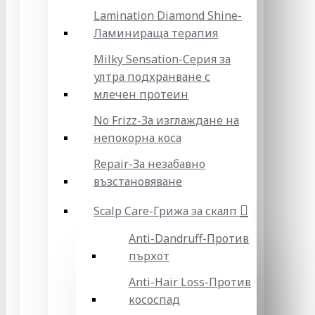
Lamination Diamond Shine-
Ламинираща терапия
Milky Sensation-Серия за
ултра подхранване с
млечен протеин
No Frizz-За изглаждане на
непокорна коса
Repair-За незабавно
възстановяване
Scalp Care-Грижа за скалп
Anti-Dandruff-Против
пърхот
Anti-Hair Loss-Против
кососпад