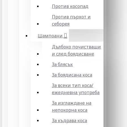
Против косопад
Против пърхот и
себорея
Шампоани
Дълбоко почистващи
и след боядисване
За блясък
За боядисана коса
За всеки тип коса/
ежедневна употреба
За изглаждане на
непокорна коса
За къдрава коса