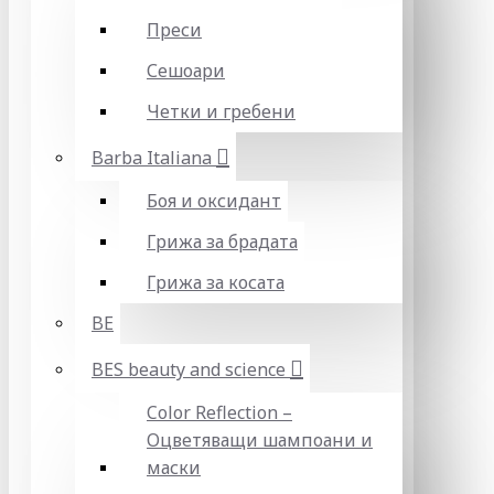
Преси
Сешоари
Четки и гребени
Barba Italiana
Боя и оксидант
Грижа за брадата
Грижа за косата
BE
BES beauty and science
Color Reflection –
Оцветяващи шампоани и
маски