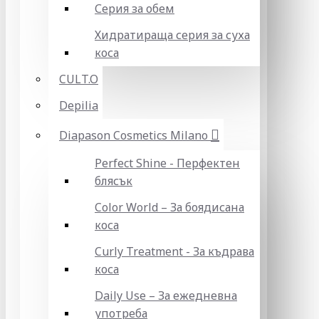
Серия за обем
Хидратираща серия за суха
коса
CULT.O
Depilia
Diapason Cosmetics Milano
Perfect Shine - Перфектен
блясък
Color World – За боядисана
коса
Curly Treatment - За къдрава
коса
Daily Use – За ежедневна
употреба