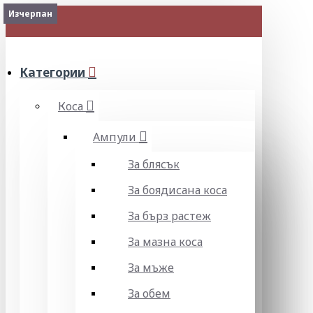
Изчерпан
Изчерпан
МЕНЮ
Категории
Коса
Ампули
За блясък
За боядисана коса
За бърз растеж
За мазна коса
За мъже
За обем