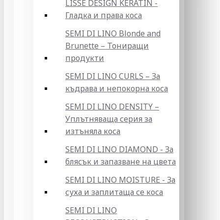
LISSE DESIGN KERATIN -
Гладка и права коса
SEMI DI LINO Blonde and
Brunette – Тониращи
продукти
SEMI DI LINO CURLS – За
къдрава и непокорна коса
SEMI DI LINO DENSITY –
Уплътняваща серия за
изтъняла коса
SEMI DI LINO DIAMOND - За
блясък и запазване на цвета
SEMI DI LINO MOISTURE - За
суха и заплитаща се коса
SEMI DI LINO