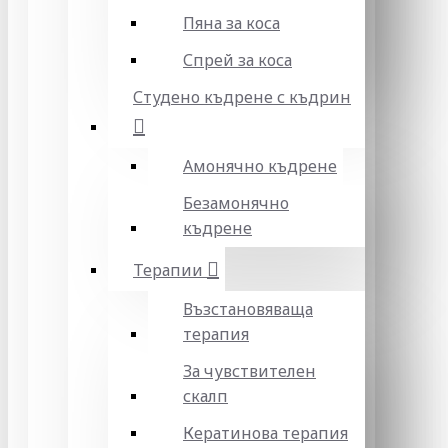
Пяна за коса
Спрей за коса
Студено къдрене с къдрин
Амонячно къдрене
Безамонячно
къдрене
Терапии
Възстановяваща
терапия
За чувствителен
скалп
Кератинова терапия