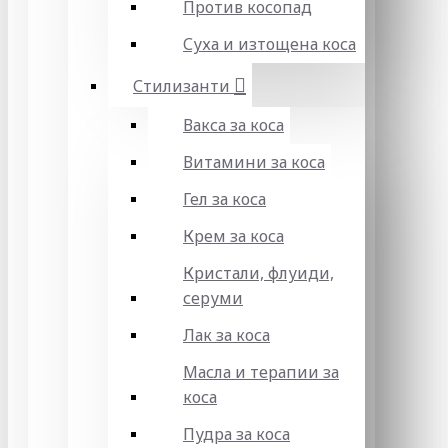
Против косопад
Суха и изтощена коса
Стилизанти
Вакса за коса
Витамини за коса
Гел за коса
Крем за коса
Кристали, флуиди,
серуми
Лак за коса
Масла и терапии за
коса
Пудра за коса