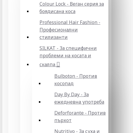
Colour Lock - Веган серия за
боядисана коса
Professional Hair Fashion -
Професионални
стилизанти
SILKAT - За специфични
проблеми на косата и
скалпа
Bulboton - Против
косопад
Day By Day - За
ежедневна употреба
Deforforante - Против
пърхот
Nutritivo - За суха и