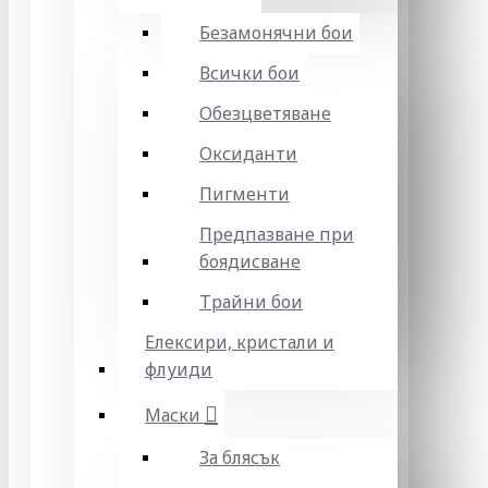
Безамонячни бои
Всички бои
Обезцветяване
Оксиданти
Пигменти
Предпазване при
боядисване
Трайни бои
Елексири, кристали и
флуиди
Маски
За блясък