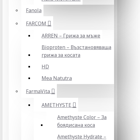
Fanola
FARCOM
ARREN – Грижа за мъже
Bioproten – Възстановяваща
грижа за косата
HD
Mea Natutra
FarmaVita
AMETHYSTE
Amethyste Color – За
боядисана коса
Amethyste Hydrate –