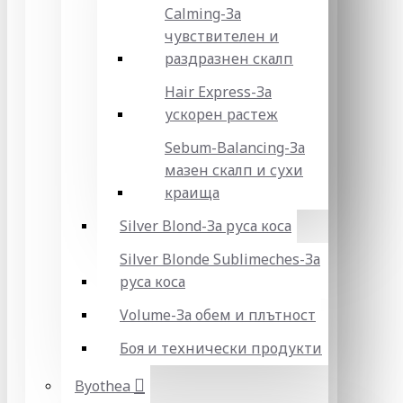
Calming-За
чувствителен и
раздразнен скалп
Hair Express-За
ускорен растеж
Sebum-Balancing-За
мазен скалп и сухи
краища
Silver Blond-За руса коса
Silver Blonde Sublіmeches-За
руса коса
Volume-За обем и плътност
Боя и технически продукти
Byothea