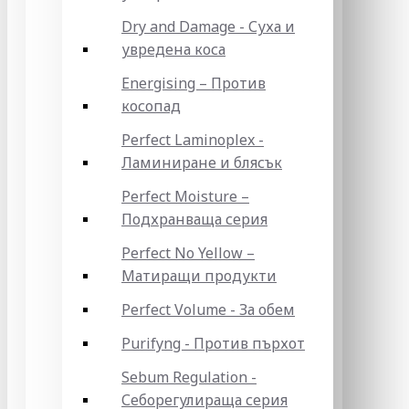
Dry and Damage - Суха и
увредена коса
Energising – Против
косопад
Perfect Laminoplex -
Ламиниране и блясък
Perfect Moisture –
Подхранваща серия
Perfect No Yellow –
Матиращи продукти
Perfect Volume - За обем
Purifyng - Против пърхот
Sebum Regulation -
Себорегулираща серия