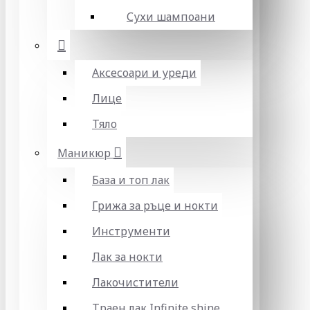
Сухи шампоани
Аксесоари и уреди
Лице
Тяло
Маникюр
База и топ лак
Грижа за ръце и нокти
Инструменти
Лак за нокти
Лакочистители
Траен лак Infinite shine