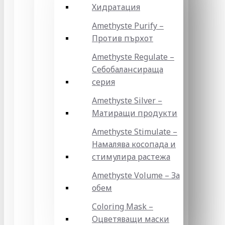
Хидратация
Amethyste Purify –
Против пърхот
Amethyste Regulate –
Себобалансираща
серия
Amethyste Silver –
Матиращи продукти
Amethyste Stimulate –
Намалява косопада и
стимулира растежа
Amethyste Volume – За
обем
Coloring Mask –
Оцветяващи маски