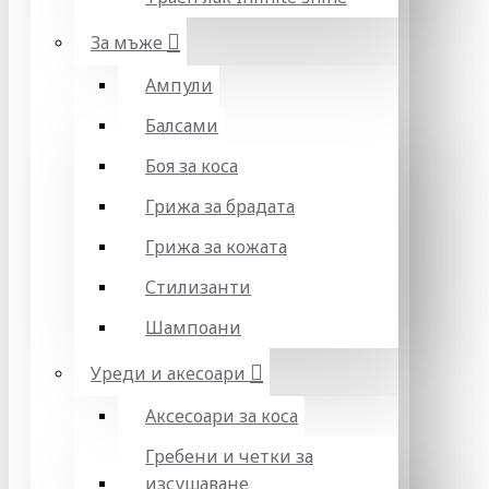
За мъже
Ампули
Балсами
Боя за коса
Грижа за брадата
Грижа за кожата
Стилизанти
Шампоани
Уреди и акесоари
Аксесоари за коса
Гребени и четки за
изсушаване