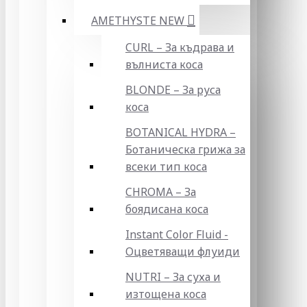
AMETHYSTE NEW
CURL – За къдрава и
вълниста коса
BLONDE – За руса
коса
BOTANICAL HYDRA –
Ботаническа грижа за
всеки тип коса
CHROMA – За
боядисана коса
Instant Color Fluid -
Оцветяващи флуиди
NUTRI – За суха и
изтощена коса