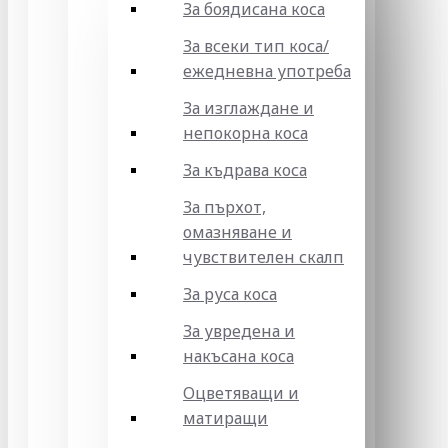
За боядисана коса
За всеки тип коса/
ежедневна употреба
За изглаждане и
непокорна коса
За къдрава коса
За пърхот,
омазняване и
чувствителен скалп
За руса коса
За увредена и
накъсана коса
Оцветяващи и
матиращи