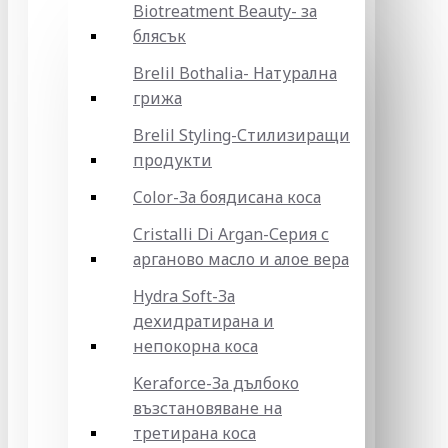
Biotreatment Beauty- за
блясък
Brelil Bothalia- Натурална
грижа
Brelil Styling-Стилизиращи
продукти
Color-За боядисана коса
Cristalli Di Argan-Серия с
арганово масло и алое вера
Hydra Soft-За
дехидратирана и
непокорна коса
Keraforce-За дълбоко
възстановяване на
третирана коса