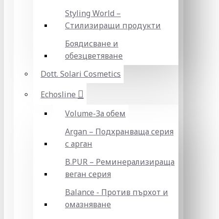
Styling World –
Стилизиращи продукти
Боядисване и
обезцветяване
Dott. Solari Cosmetics
Echosline
Volume-За обем
Argan – Подхранваща серия
с арган
B.PUR – Реминерализираща
веган серия
Balance - Против пърхот и
омазняване