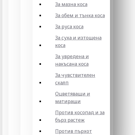
За мазна коса
За обем и тънка коса
За руса коса
За суха и изтощена
коса
За увредена и
накъсана коса
За чувствителен
скалп
Оцветяващи и
матиращи
Против косопад и за
бърз растеж
Против пърхот