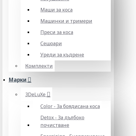
Маши за коса
Машинки и тримери
Преси за коса
Сешоари
Уреди за къдрене
Комплекти
Марки
3DeLuXe
Color - За боядисана коса
Detox - За дълбоко
почистване