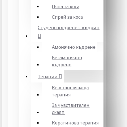
Пяна за коса
Спрей за коса
Студено къдрене с къдрин
Амонячно къдрене
Безамонячно
къдрене
Терапии
Възстановяваща
терапия
За чувствителен
скалп
Кератинова терапия