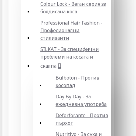
Colour Lock - Веган серия за
боядисана коса
Professional Hair Fashion -
Професионални
стилизанти
SILKAT - За специфични
проблеми на косата и
скалпа
Bulboton - Против
косопад
Day By Day - За
ежедневна употреба
Deforforante - Против
пърхот
Nutritivo - За суха и