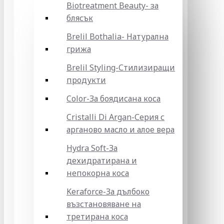
Biotreatment Beauty- за
блясък
Brelil Bothalia- Натурална
грижа
Brelil Styling-Стилизиращи
продукти
Color-За боядисана коса
Cristalli Di Argan-Серия с
арганово масло и алое вера
Hydra Soft-За
дехидратирана и
непокорна коса
Keraforce-За дълбоко
възстановяване на
третирана коса