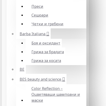
Преси
Сешоари
Четки и гребени
Barba Italiana
Боя и оксидант
Грижа за брадата
Грижа за косата
BE
BES beauty and science
Color Reflection –
Оцветяващи шампоани и
маски