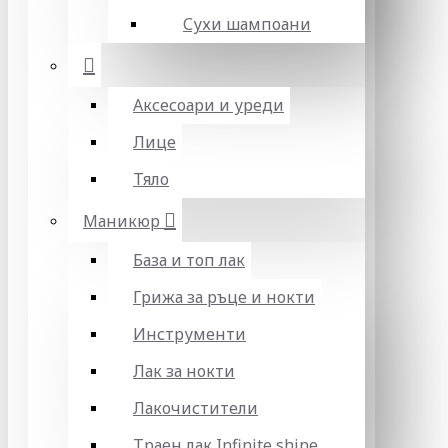
Сухи шампоани
Аксесоари и уреди
Лице
Тяло
Маникюр
База и топ лак
Грижа за ръце и нокти
Инструменти
Лак за нокти
Лакочистители
Траен лак Infinite shine