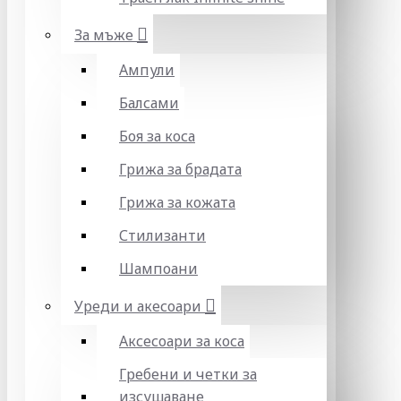
За мъже
Ампули
Балсами
Боя за коса
Грижа за брадата
Грижа за кожата
Стилизанти
Шампоани
Уреди и акесоари
Аксесоари за коса
Гребени и четки за
изсушаване