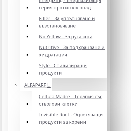
Energizing - Енергизираща
серия против косопад
Filler - За уплътняване и
възстановяване
No Yellow - За руса коса
Nutritive - За подхранване и
хидратация
Style - Стилизиращи
продукти
ALFAPARF
Cellula Madre - Терапия със
стволови клетки
Invisible Root - Оцветяващи
продукти за корени