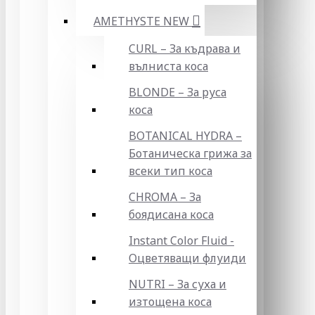
AMETHYSTE NEW
CURL – За къдрава и
вълниста коса
BLONDE – За руса
коса
BOTANICAL HYDRA –
Ботаническа грижа за
всеки тип коса
CHROMA – За
боядисана коса
Instant Color Fluid -
Оцветяващи флуиди
NUTRI – За суха и
изтощена коса