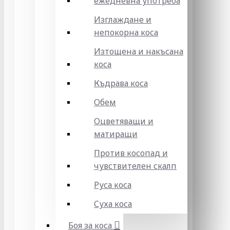
ежедневна употреба
Изглаждане и
непокорна коса
Изтощена и накъсана
коса
Къдрава коса
Обем
Оцветяващи и
матиращи
Против косопад и
чувствителен скалп
Руса коса
Суха коса
Боя за коса