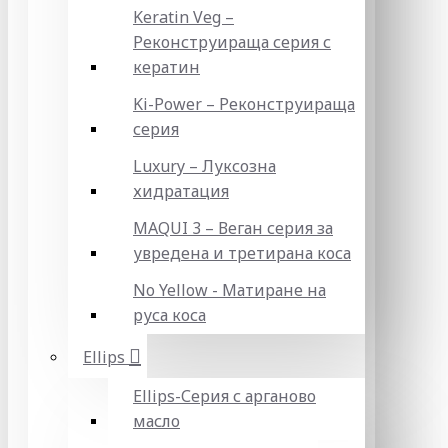
Keratin Veg –
Реконструираща серия с
кератин
Ki-Power – Реконструираща
серия
Luxury – Луксозна
хидратация
MAQUI 3 – Веган серия за
увредена и третирана коса
No Yellow - Матиране на
руса коса
Ellips
Ellips-Серия с арганово
масло