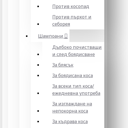
Против косопад
Против пърхот и
себорея
Шампоани
Дълбоко почистващи
и след боядисване
За блясък
За боядисана коса
За всеки тип коса/
ежедневна употреба
За изглаждане на
непокорна коса
За къдрава коса