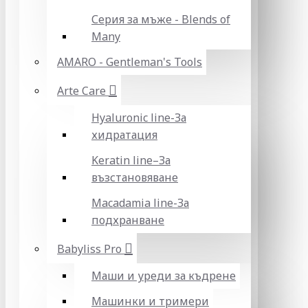
Серия за мъже - Blends of
Many
AMARO - Gentleman's Tools
Arte Care
Hyaluronic line-За
хидратация
Keratin line–За
възстановяване
Macadamia line-За
подхранване
Babyliss Pro
Маши и уреди за къдрене
Машинки и тримери