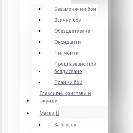
Безамонячни бои
Всички бои
Обезцветяване
Оксиданти
Пигменти
Предпазване при
боядисване
Трайни бои
Елексири, кристали и
флуиди
Маски
За блясък