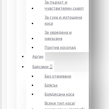
За пърхот и
чувствителен скалп
За суха и изтощена
коса
За увредена и
накъсана
Против косопад
Арган
Балсами
Без отмиване
Блясък
Боядисана коса
Всеки тип коса/