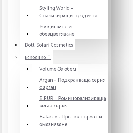
Styling World –
Стилизиращи продукти
Боядисване и
обезцветяване
Dott. Solari Cosmetics
Echosline
Volume-За обем
Argan – Подхранваща серия
с арган
B.PUR – Реминерализираща
веган серия
Balance - Против пърхот и
омазняване