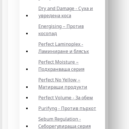
Dry and Damage - Суха и
увредена коса
Energising – Против
косопад
Perfect Laminoplex -
Ламиниране и блясък
Perfect Moisture –
Подхранваща серия
Perfect No Yellow –
Матиращи продукти
Perfect Volume - За обем
Purifyng - Против пърхот
Sebum Regulation -
Себорегулираща серия