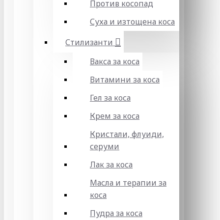
Против косопад
Суха и изтощена коса
Стилизанти
Вакса за коса
Витамини за коса
Гел за коса
Крем за коса
Кристали, флуиди,
серуми
Лак за коса
Масла и терапии за
коса
Пудра за коса