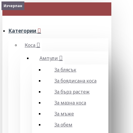
Изчерпан
Изчерпан
МЕНЮ
Категории
Коса
Ампули
За блясък
За боядисана коса
За бърз растеж
За мазна коса
За мъже
За обем