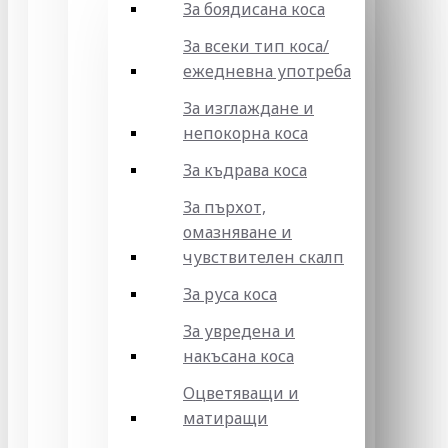
За боядисана коса
За всеки тип коса/
ежедневна употреба
За изглаждане и
непокорна коса
За къдрава коса
За пърхот,
омазняване и
чувствителен скалп
За руса коса
За увредена и
накъсана коса
Оцветяващи и
матиращи