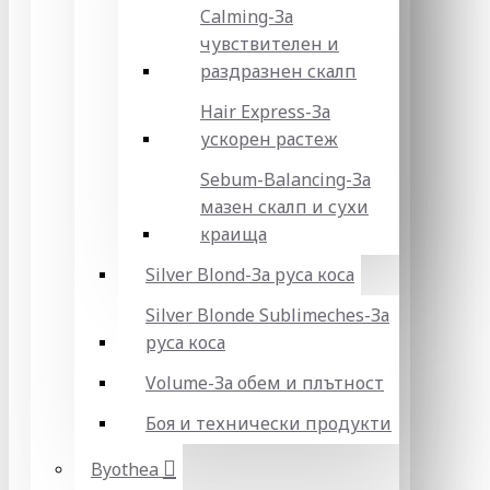
Calming-За
чувствителен и
раздразнен скалп
Hair Express-За
ускорен растеж
Sebum-Balancing-За
мазен скалп и сухи
краища
Silver Blond-За руса коса
Silver Blonde Sublіmeches-За
руса коса
Volume-За обем и плътност
Боя и технически продукти
Byothea