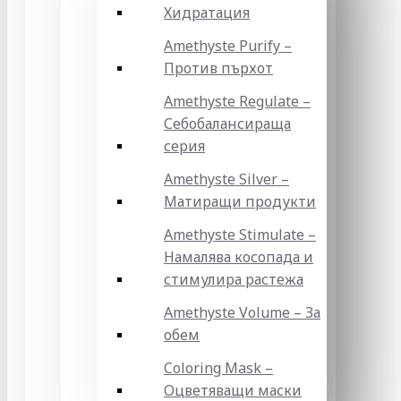
Хидратация
Amethyste Purify –
Против пърхот
Amethyste Regulate –
Себобалансираща
серия
Amethyste Silver –
Матиращи продукти
Amethyste Stimulate –
Намалява косопада и
стимулира растежа
Amethyste Volume – За
обем
Coloring Mask –
Оцветяващи маски