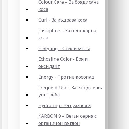
Colour Care – За боядисана
коса
Curl - За къдрава коса
Discipline – За непокорна
коса
E-Styling – Стилизанти
Echosline Color - Боя и
оксидант
Energy - Против косопад
Frequent Use - За ежедневна
употреба
Hydrating - За суха коса
KARBON 9 – Веган серия с
органичен въглен