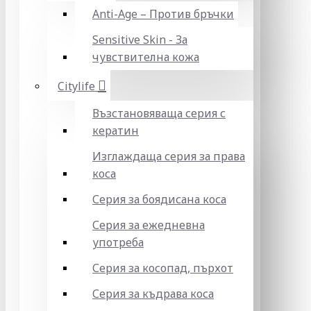
Anti-Age – Против бръчки
Sensitive Skin - За
чувствителна кожа
Citylife
Възстановяваща серия с
кератин
Изглаждаща серия за права
коса
Серия за боядисана коса
Серия за ежедневна
употреба
Серия за косопад, пърхот
Серия за къдрава коса