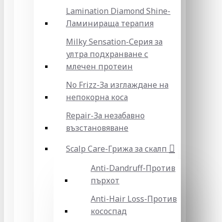
Lamination Diamond Shine-
Ламинираща терапия
Milky Sensation-Серия за
ултра подхранване с
млечен протеин
No Frizz-За изглаждане на
непокорна коса
Repair-За незабавно
възстановяване
Scalp Care-Грижа за скалп
Anti-Dandruff-Против
пърхот
Anti-Hair Loss-Против
кососпад