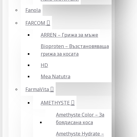
Fanola
FARCOM
ARREN – Грижа за мъже
Bioproten – Възстановяваща
грижа за косата
HD
Mea Natutra
FarmaVita
AMETHYSTE
Amethyste Color – За
боядисана коса
Amethyste Hydrate –