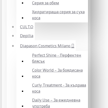
Серия за обем
Хидратираща серия за суха
коса
CULT.O
Depilia
Diapason Cosmetics Milano
Perfect Shine - Перфектен
блясък
Color World – За боядисана
коса
Curly Treatment - За къдрава
коса
Daily Use – За ежедневна
употреба