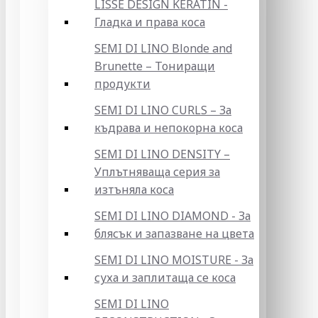
LISSE DESIGN KERATIN -
Гладка и права коса
SEMI DI LINO Blonde and
Brunette – Тониращи
продукти
SEMI DI LINO CURLS – За
къдрава и непокорна коса
SEMI DI LINO DENSITY –
Уплътняваща серия за
изтъняла коса
SEMI DI LINO DIAMOND - За
блясък и запазване на цвета
SEMI DI LINO MOISTURE - За
суха и заплитаща се коса
SEMI DI LINO