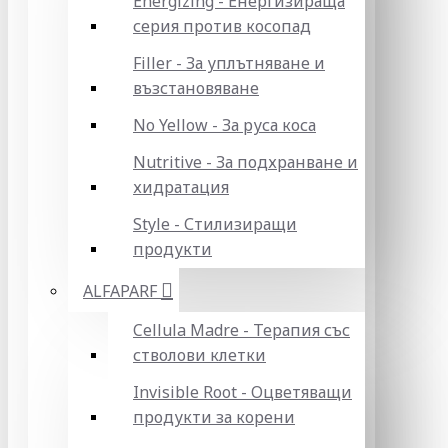
Energizing - Енергизираща
серия против косопад
Filler - За уплътняване и
възстановяване
No Yellow - За руса коса
Nutritive - За подхранване и
хидратация
Style - Стилизиращи
продукти
ALFAPARF
Cellula Madre - Терапия със
стволови клетки
Invisible Root - Оцветяващи
продукти за корени