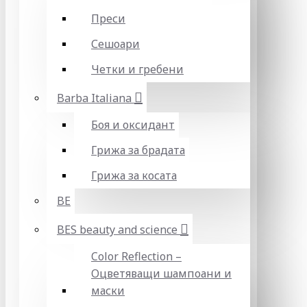
Преси
Сешоари
Четки и гребени
Barba Italiana
Боя и оксидант
Грижа за брадата
Грижа за косата
BE
BES beauty and science
Color Reflection –
Оцветяващи шампоани и
маски