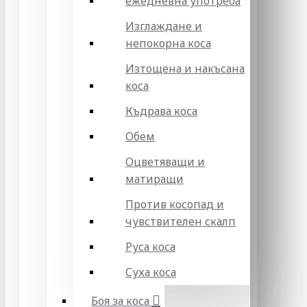
ежедневна употреба
Изглаждане и
непокорна коса
Изтощена и накъсана
коса
Къдрава коса
Обем
Оцветяващи и
матиращи
Против косопад и
чувствителен скалп
Руса коса
Суха коса
Боя за коса