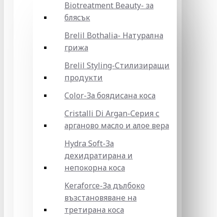
Biotreatment Beauty- за
блясък
Brelil Bothalia- Натурална
грижа
Brelil Styling-Стилизиращи
продукти
Color-За боядисана коса
Cristalli Di Argan-Серия с
арганово масло и алое вера
Hydra Soft-За
дехидратирана и
непокорна коса
Keraforce-За дълбоко
възстановяване на
третирана коса