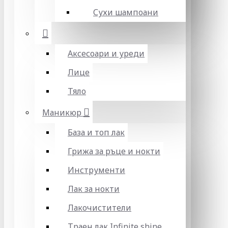
Сухи шампоани
Аксесоари и уреди
Лице
Тяло
Маникюр
База и топ лак
Грижа за ръце и нокти
Инструменти
Лак за нокти
Лакочистители
Траен лак Infinite shine