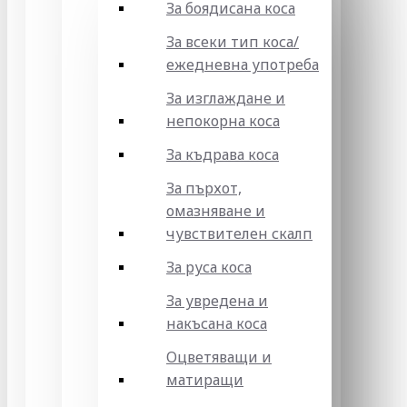
За боядисана коса
За всеки тип коса/
ежедневна употреба
За изглаждане и
непокорна коса
За къдрава коса
За пърхот,
омазняване и
чувствителен скалп
За руса коса
За увредена и
накъсана коса
Оцветяващи и
матиращи