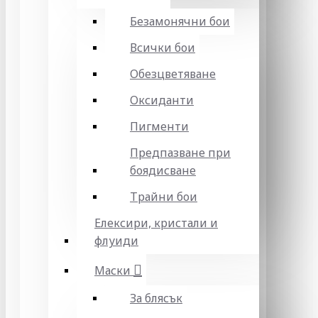
Безамонячни бои
Всички бои
Обезцветяване
Оксиданти
Пигменти
Предпазване при
боядисване
Трайни бои
Елексири, кристали и
флуиди
Маски
За блясък