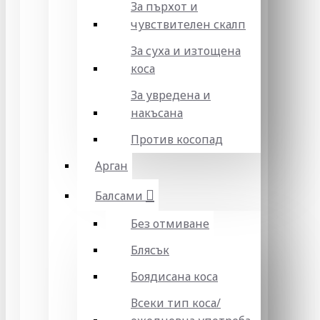
За пърхот и
чувствителен скалп
За суха и изтощена
коса
За увредена и
накъсана
Против косопад
Арган
Балсами
Без отмиване
Блясък
Боядисана коса
Всеки тип коса/