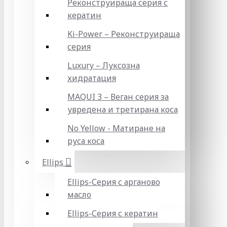
Реконструираща серия с
кератин
Ki-Power – Реконструираща
серия
Luxury – Луксозна
хидратация
MAQUI 3 – Веган серия за
увредена и третирана коса
No Yellow - Матиране на
руса коса
Ellips
Ellips-Серия с арганово
масло
Ellips-Серия с кератин