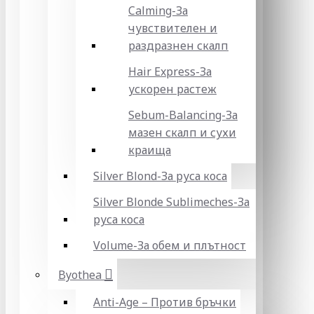
Calming-За
чувствителен и
раздразнен скалп
Hair Express-За
ускорен растеж
Sebum-Balancing-За
мазен скалп и сухи
краища
Silver Blond-За руса коса
Silver Blonde Sublіmeches-За
руса коса
Volume-За обем и плътност
Byothea
Anti-Age – Против бръчки