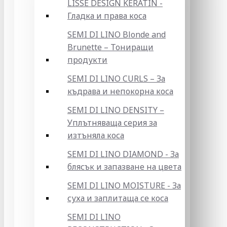
LISSE DESIGN KERATIN -
Гладка и права коса
SEMI DI LINO Blonde and
Brunette – Тониращи
продукти
SEMI DI LINO CURLS – За
къдрава и непокорна коса
SEMI DI LINO DENSITY –
Уплътняваща серия за
изтъняла коса
SEMI DI LINO DIAMOND - За
блясък и запазване на цвета
SEMI DI LINO MOISTURE - За
суха и заплитаща се коса
SEMI DI LINO