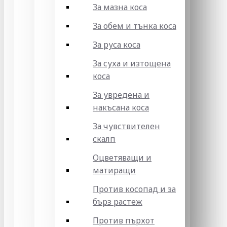
За мазна коса
За обем и тънка коса
За руса коса
За суха и изтощена
коса
За увредена и
накъсана коса
За чувствителен
скалп
Оцветяващи и
матиращи
Против косопад и за
бърз растеж
Против пърхот