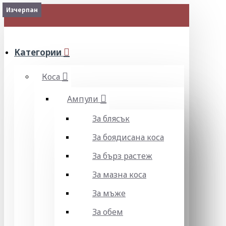
Изчерпан
Изчерпан
Изчерпан
Изчерпан
Изчерпан
Изчерпан
Изчерпан
Изчерпан
Изчерпан
МЕНЮ
Категории
Коса
Ампули
За блясък
За боядисана коса
За бърз растеж
За мазна коса
За мъже
За обем