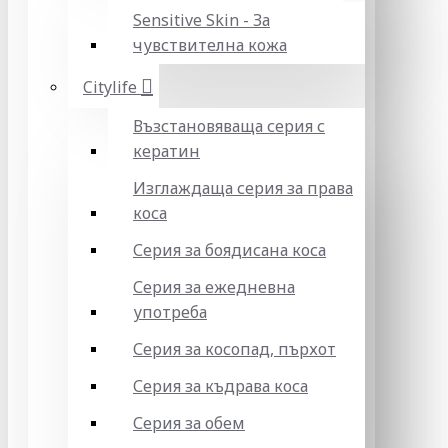
Sensitive Skin - За
чувствителна кожа
Citylife
Възстановяваща серия с
кератин
Изглаждаща серия за права
коса
Серия за боядисана коса
Серия за ежедневна
употреба
Серия за косопад, пърхот
Серия за къдрава коса
Серия за обем