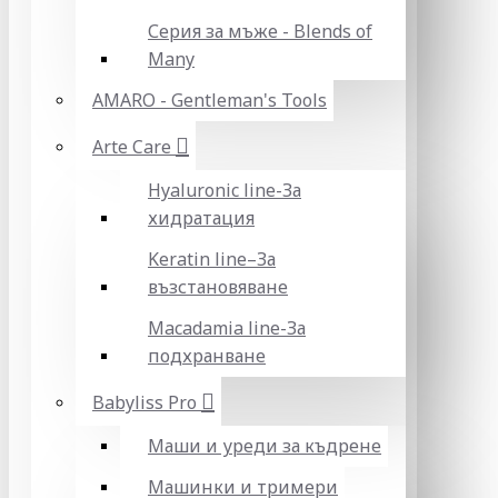
Серия за мъже - Blends of
Many
AMARO - Gentleman's Tools
Arte Care
Hyaluronic line-За
хидратация
Keratin line–За
възстановяване
Macadamia line-За
подхранване
Babyliss Pro
Маши и уреди за къдрене
Машинки и тримери