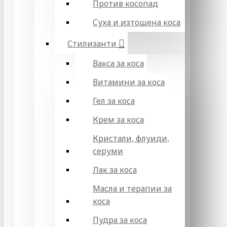
Против косопад
Суха и изтощена коса
Стилизанти
Вакса за коса
Витамини за коса
Гел за коса
Крем за коса
Кристали, флуиди,
серуми
Лак за коса
Масла и терапии за
коса
Пудра за коса