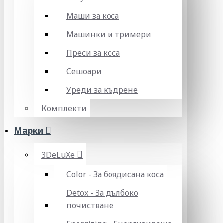
Маши за коса
Машинки и тримери
Преси за коса
Сешоари
Уреди за къдрене
Комплекти
Марки
3DeLuXe
Color - За боядисана коса
Detox - За дълбоко
почистване