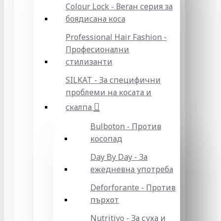
Colour Lock - Веган серия за
боядисана коса
Professional Hair Fashion -
Професионални
стилизанти
SILKAT - За специфични
проблеми на косата и
скалпа
Bulboton - Против
косопад
Day By Day - За
ежедневна употреба
Deforforante - Против
пърхот
Nutritivo - За суха и