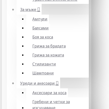
За мъже
Ампули
Балсами
Боя за коса
Грижа за брадата
Грижа за кожата
Стилизанти
Шампоани
Уреди и акесоари
Аксесоари за коса
Гребени и четки за
изсушаване