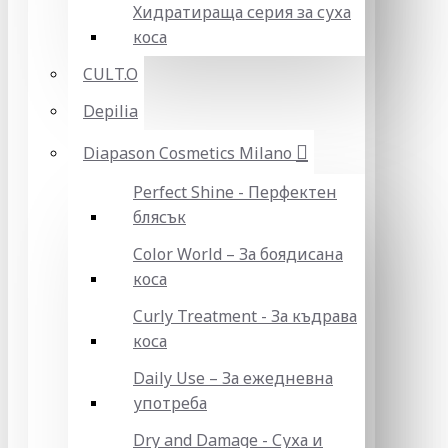
Хидратираща серия за суха
коса
CULT.O
Depilia
Diapason Cosmetics Milano
Perfect Shine - Перфектен
блясък
Color World – За боядисана
коса
Curly Treatment - За къдрава
коса
Daily Use – За ежедневна
употреба
Dry and Damage - Суха и