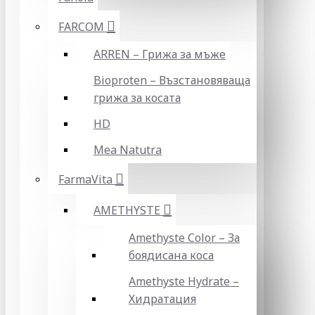
FARCOM
ARREN – Грижа за мъже
Bioproten – Възстановяваща
грижа за косата
HD
Mea Natutra
FarmaVita
AMETHYSTE
Amethyste Color – За
боядисана коса
Amethyste Hydrate –
Хидратация