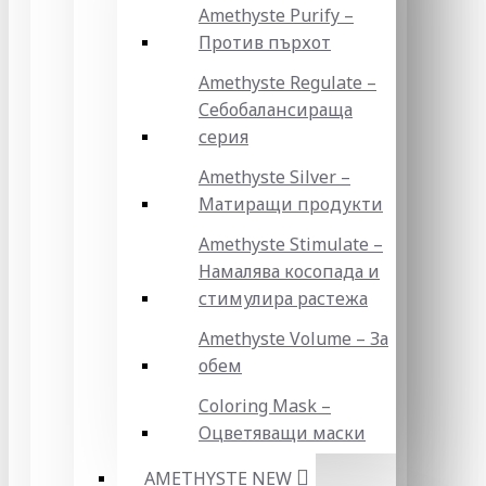
Amethyste Purify –
Против пърхот
Amethyste Regulate –
Себобалансираща
серия
Amethyste Silver –
Матиращи продукти
Amethyste Stimulate –
Намалява косопада и
стимулира растежа
Amethyste Volume – За
обем
Coloring Mask –
Оцветяващи маски
AMETHYSTE NEW