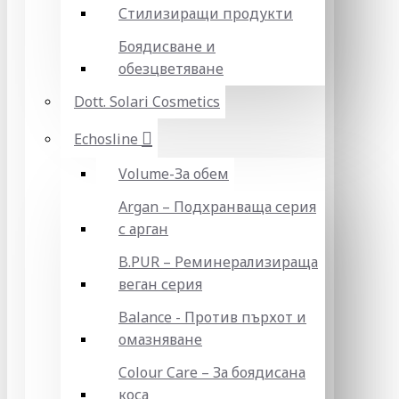
Стилизиращи продукти
Боядисване и
обезцветяване
Dott. Solari Cosmetics
Echosline
Volume-За обем
Argan – Подхранваща серия
с арган
B.PUR – Реминерализираща
веган серия
Balance - Против пърхот и
омазняване
Colour Care – За боядисана
коса