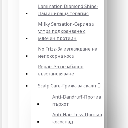
Lamination Diamond Shine-
Ламинираща терапия
Milky Sensation-Серия за
ултра подхранване с
млечен протеин
No Frizz-За изглаждане на
непокорна коса
Repair-За незабавно
възстановяване
Scalp Care-Грижа за скалп
Anti-Dandruff-Против
пърхот
Anti-Hair Loss-Против
кососпад