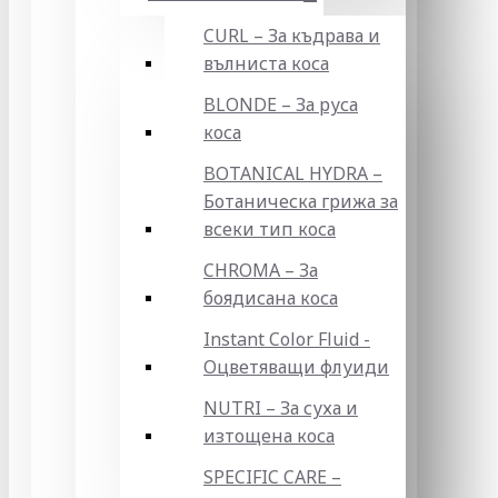
CURL – За къдрава и
вълниста коса
BLONDE – За руса
коса
BOTANICAL HYDRA –
Ботаническа грижа за
всеки тип коса
CHROMA – За
боядисана коса
Instant Color Fluid -
Оцветяващи флуиди
NUTRI – За суха и
изтощена коса
SPECIFIC CARE –