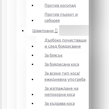
Против косопад
Против пърхот и
себорея
Шампоани
Дълбоко почистващи
и след боядисване
За блясък
За боядисана коса
За всеки тип коса/
ежедневна употреба
За изглаждане на
непокорна коса
За къдрава коса