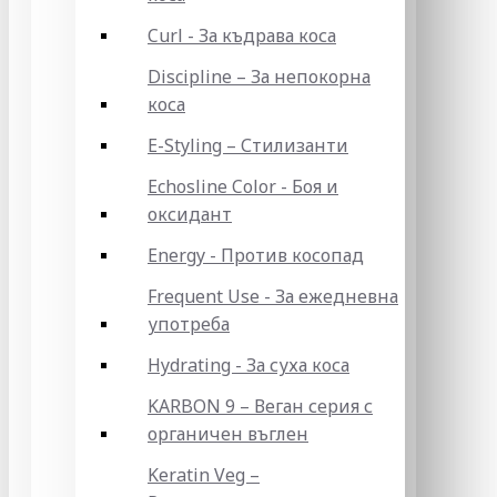
Curl - За къдрава коса
Discipline – За непокорна
коса
E-Styling – Стилизанти
Echosline Color - Боя и
оксидант
Energy - Против косопад
Frequent Use - За ежедневна
употреба
Hydrating - За суха коса
KARBON 9 – Веган серия с
органичен въглен
Keratin Veg –