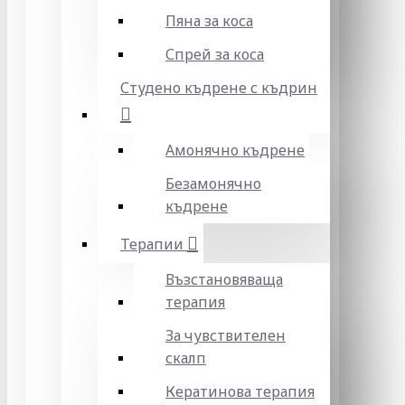
Пяна за коса
Спрей за коса
Студено къдрене с къдрин
Амонячно къдрене
Безамонячно
къдрене
Терапии
Възстановяваща
терапия
За чувствителен
скалп
Кератинова терапия