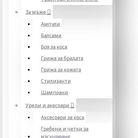
За мъже
Ампули
Балсами
Боя за коса
Грижа за брадата
Грижа за кожата
Стилизанти
Шампоани
Уреди и акесоари
Аксесоари за коса
Гребени и четки за
изсушаване