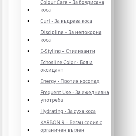
Colour Care – За боядисана
коса
Curl - За къдрава коса
Discipline – За непокорна
коса
E-Styling – Стилизанти
Echosline Color - Боя и
оксидант
Energy - Против косопад
Frequent Use - За ежедневна
употреба
Hydrating - За суха коса
KARBON 9 – Веган серия с
органичен въглен