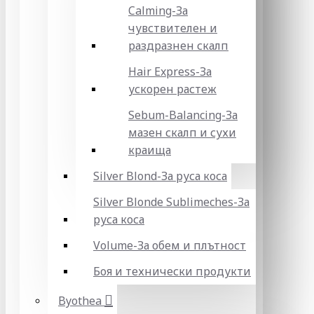
Calming-За
чувствителен и
раздразнен скалп
Hair Express-За
ускорен растеж
Sebum-Balancing-За
мазен скалп и сухи
краища
Silver Blond-За руса коса
Silver Blonde Sublіmeches-За
руса коса
Volume-За обем и плътност
Боя и технически продукти
Byothea