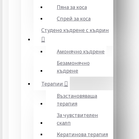
Пяна за коса
Спрей за коса
Студено къдрене с къдрин
Амонячно къдрене
Безамонячно
къдрене
Терапии
Възстановяваща
терапия
За чувствителен
скалп
Кератинова терапия