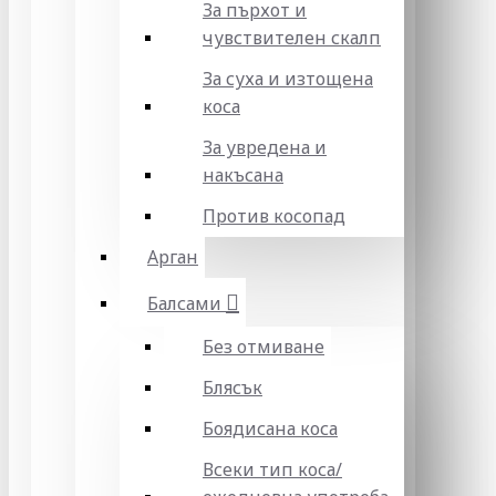
За пърхот и
чувствителен скалп
За суха и изтощена
коса
За увредена и
накъсана
Против косопад
Арган
Балсами
Без отмиване
Блясък
Боядисана коса
Всеки тип коса/