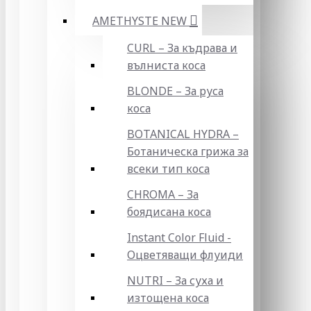
AMETHYSTE NEW
CURL – За къдрава и
вълниста коса
BLONDE – За руса
коса
BOTANICAL HYDRA –
Ботаническа грижа за
всеки тип коса
CHROMA – За
боядисана коса
Instant Color Fluid -
Оцветяващи флуиди
NUTRI – За суха и
изтощена коса