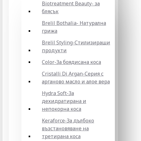
Biotreatment Beauty- за
блясък
Brelil Bothalia- Натурална
грижа
Brelil Styling-Стилизиращи
продукти
Color-За боядисана коса
Cristalli Di Argan-Серия с
арганово масло и алое вера
Hydra Soft-За
дехидратирана и
непокорна коса
Keraforce-За дълбоко
възстановяване на
третирана коса