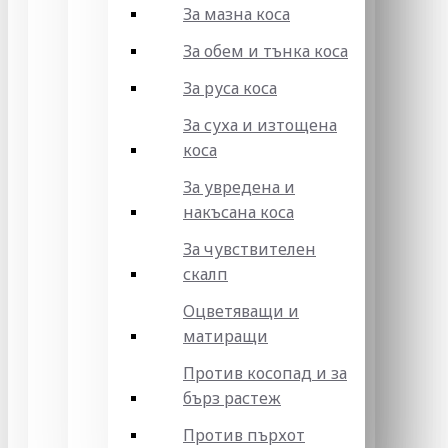
За мазна коса
За обем и тънка коса
За руса коса
За суха и изтощена
коса
За увредена и
накъсана коса
За чувствителен
скалп
Оцветяващи и
матиращи
Против косопад и за
бърз растеж
Против пърхот