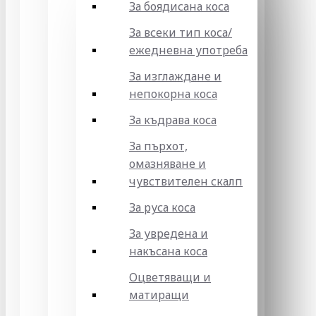
За боядисана коса
За всеки тип коса/
ежедневна употреба
За изглаждане и
непокорна коса
За къдрава коса
За пърхот,
омазняване и
чувствителен скалп
За руса коса
За увредена и
накъсана коса
Оцветяващи и
матиращи