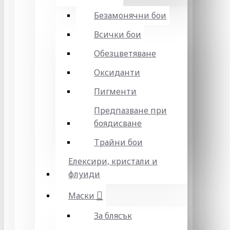
Безамонячни бои
Всички бои
Обезцветяване
Оксиданти
Пигменти
Предпазване при
боядисване
Трайни бои
Елексири, кристали и
флуиди
Маски
За блясък