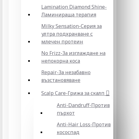
Lamination Diamond Shine-
Ламинираща терапия
Milky Sensation-Серия за
ултра подхранване с
млечен протеин
No Frizz-За изглаждане на
непокорна коса
Repair-За незабавно
възстановяване
Scalp Care-Грижа за скалп
Anti-Dandruff-Против
пърхот
Anti-Hair Loss-Против
кососпад