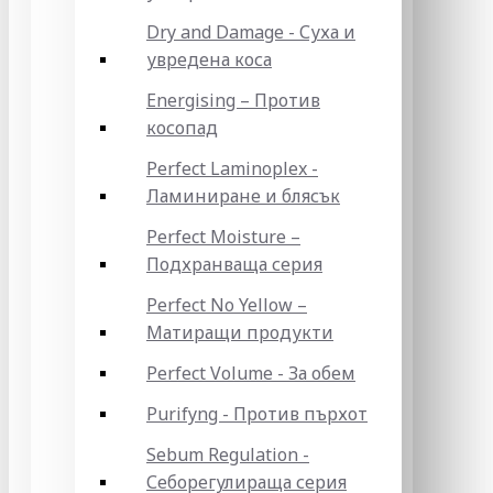
Dry and Damage - Суха и
увредена коса
Energising – Против
косопад
Perfect Laminoplex -
Ламиниране и блясък
Perfect Moisture –
Подхранваща серия
Perfect No Yellow –
Матиращи продукти
Perfect Volume - За обем
Purifyng - Против пърхот
Sebum Regulation -
Себорегулираща серия