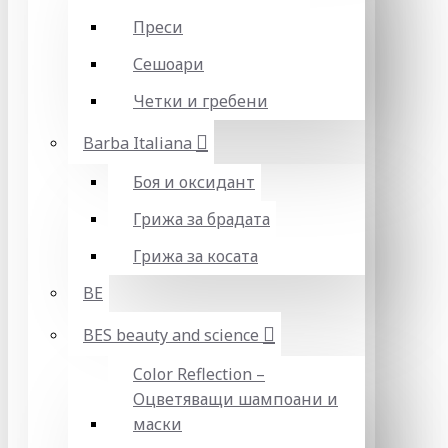
Преси
Сешоари
Четки и гребени
Barba Italiana
Боя и оксидант
Грижа за брадата
Грижа за косата
BE
BES beauty and science
Color Reflection –
Оцветяващи шампоани и
маски