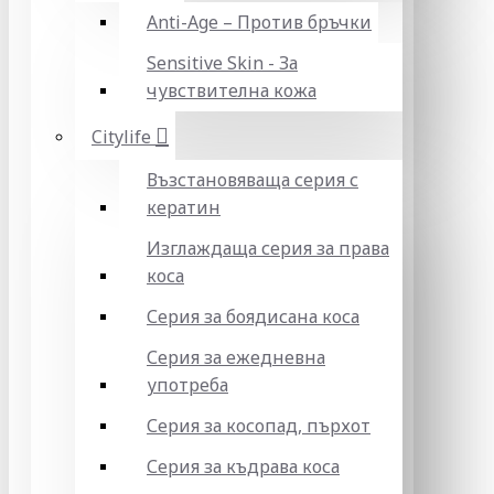
Anti-Age – Против бръчки
Sensitive Skin - За
чувствителна кожа
Citylife
Възстановяваща серия с
кератин
Изглаждаща серия за права
коса
Серия за боядисана коса
Серия за ежедневна
употреба
Серия за косопад, пърхот
Серия за къдрава коса