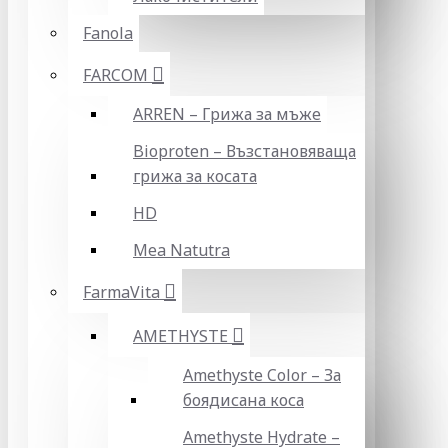
Fanola
FARCOM
ARREN – Грижа за мъже
Bioproten – Възстановяваща
грижа за косата
HD
Mea Natutra
FarmaVita
AMETHYSTE
Amethyste Color – За
боядисана коса
Amethyste Hydrate –