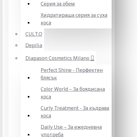
Серия за обем
Хидратираща серия за суха
коса
CULT.O
Depilia
Diapason Cosmetics Milano
Perfect Shine - Перфектен
блясък
Color World – За боядисана
коса
Curly Treatment - За къдрава
коса
Daily Use – За ежедневна
употреба