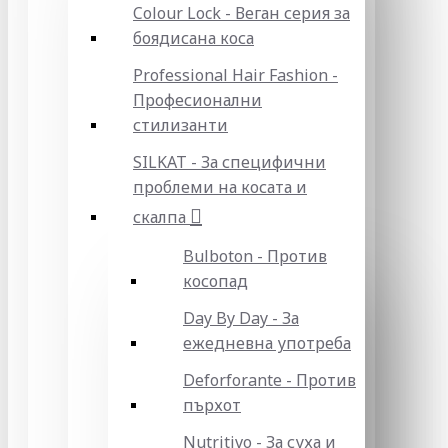
Colour Lock - Веган серия за
боядисана коса
Professional Hair Fashion -
Професионални
стилизанти
SILKAT - За специфични
проблеми на косата и
скалпа
Bulboton - Против
косопад
Day By Day - За
ежедневна употреба
Deforforante - Против
пърхот
Nutritivo - За суха и