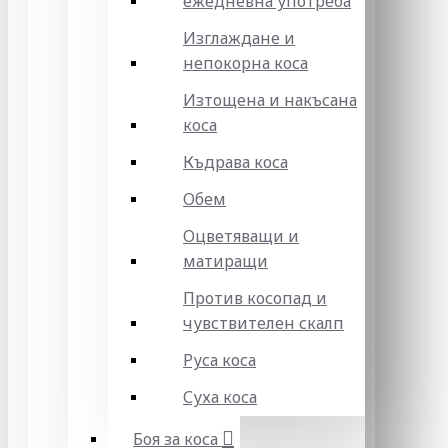
ежедневна употреба
Изглаждане и
непокорна коса
Изтощена и накъсана
коса
Къдрава коса
Обем
Оцветяващи и
матиращи
Против косопад и
чувствителен скалп
Руса коса
Суха коса
Боя за коса