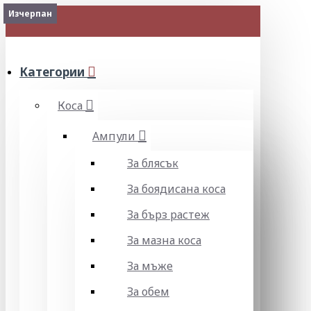
Изчерпан
Изчерпан
Изчерпан
Изчерпан
Изчерпан
Изчерпан
Изчерпан
Изчерпан
2-3 Days
Изчерпан
МЕНЮ
Категории
Коса
Ампули
За блясък
За боядисана коса
За бърз растеж
За мазна коса
За мъже
За обем