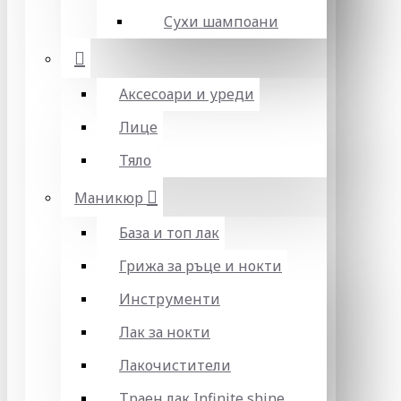
Сухи шампоани
Аксесоари и уреди
Лице
Тяло
Маникюр
База и топ лак
Грижа за ръце и нокти
Инструменти
Лак за нокти
Лакочистители
Траен лак Infinite shine