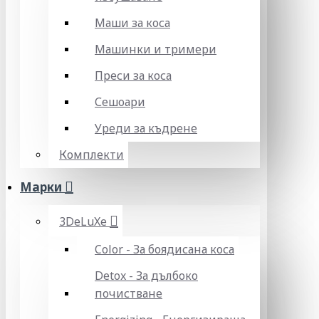
Маши за коса
Машинки и тримери
Преси за коса
Сешоари
Уреди за къдрене
Комплекти
Марки
3DeLuXe
Color - За боядисана коса
Detox - За дълбоко
почистване