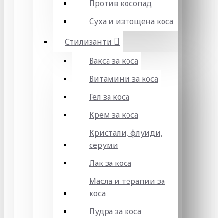
Против косопад
Суха и изтощена коса
Стилизанти
Вакса за коса
Витамини за коса
Гел за коса
Крем за коса
Кристали, флуиди,
серуми
Лак за коса
Масла и терапии за
коса
Пудра за коса