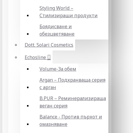
Styling World –
Стилизиращи продукти
Боядисване и
обезцветяване
Dott. Solari Cosmetics
Echosline
Volume-За обем
Argan – Подхранваща серия
с арган
B.PUR – Реминерализираща
веган серия
Balance - Против пърхот и
омазняване