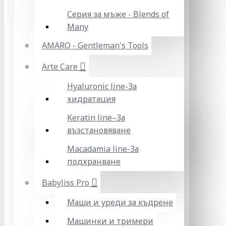
Серия за мъже - Blends of
Many
AMARO - Gentleman's Tools
Arte Care
Hyaluronic line-За
хидратация
Keratin line–За
възстановяване
Macadamia line-За
подхранване
Babyliss Pro
Маши и уреди за къдрене
Машинки и тримери