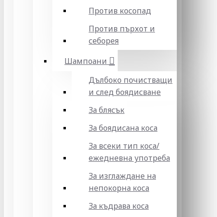
Против косопад
Против пърхот и
себорея
Шампоани
Дълбоко почистващи
и след боядисване
За блясък
За боядисана коса
За всеки тип коса/
ежедневна употреба
За изглаждане на
непокорна коса
За къдрава коса