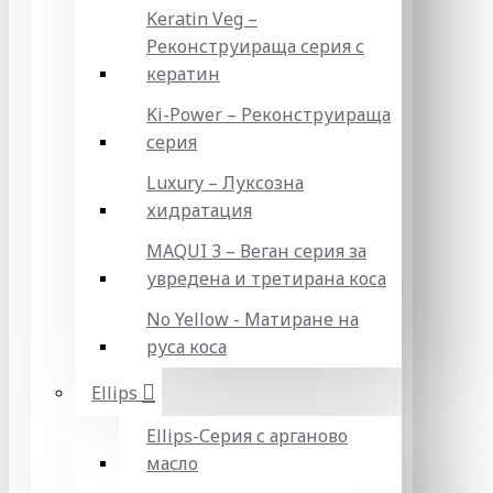
Keratin Veg –
Реконструираща серия с
кератин
Ki-Power – Реконструираща
серия
Luxury – Луксозна
хидратация
MAQUI 3 – Веган серия за
увредена и третирана коса
No Yellow - Матиране на
руса коса
Ellips
Ellips-Серия с арганово
масло