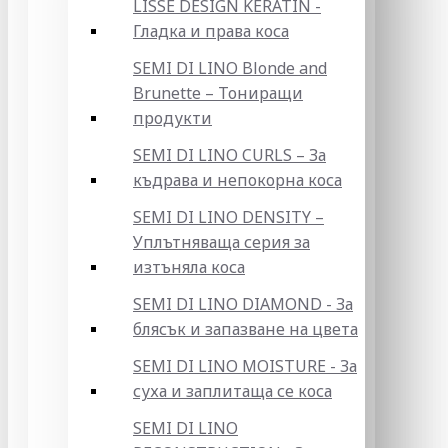
LISSE DESIGN KERATIN -
Гладка и права коса
SEMI DI LINO Blonde and
Brunette – Тониращи
продукти
SEMI DI LINO CURLS – За
къдрава и непокорна коса
SEMI DI LINO DENSITY –
Уплътняваща серия за
изтъняла коса
SEMI DI LINO DIAMOND - За
блясък и запазване на цвета
SEMI DI LINO MOISTURE - За
суха и заплитаща се коса
SEMI DI LINO