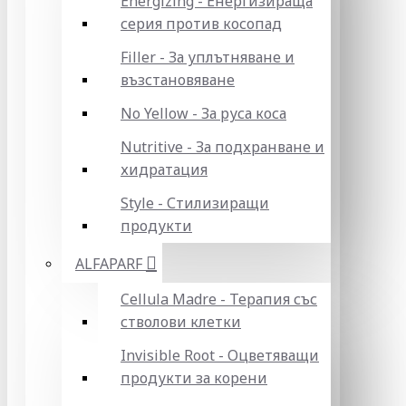
Energizing - Енергизираща
серия против косопад
Filler - За уплътняване и
възстановяване
No Yellow - За руса коса
Nutritive - За подхранване и
хидратация
Style - Стилизиращи
продукти
ALFAPARF
Cellula Madre - Терапия със
стволови клетки
Invisible Root - Оцветяващи
продукти за корени