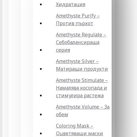
Хидратация
Amethyste Purify –
Против пърхот
Amethyste Regulate –
Себобалансираща
серия
Amethyste Silver –
Матиращи продукти
Amethyste Stimulate –
Намалява косопада и
стимулира растежа
Amethyste Volume – За
обем
Coloring Mask –
Оцветяващи маски