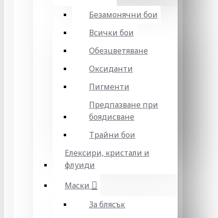
Безамонячни бои
Всички бои
Обезцветяване
Оксиданти
Пигменти
Предпазване при
боядисване
Трайни бои
Елексири, кристали и
флуиди
Маски
За блясък