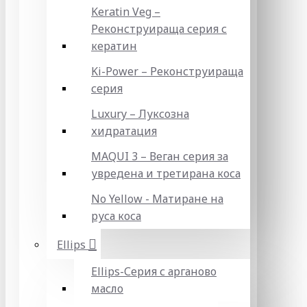
Keratin Veg –
Реконструираща серия с
кератин
Ki-Power – Реконструираща
серия
Luxury – Луксозна
хидратация
MAQUI 3 – Веган серия за
увредена и третирана коса
No Yellow - Матиране на
руса коса
Ellips
Ellips-Серия с арганово
масло