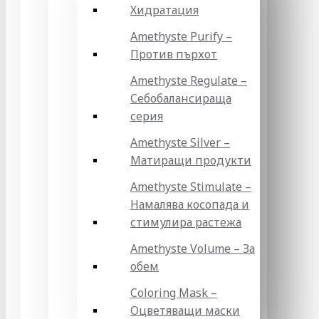
Хидратация
Amethyste Purify –
Против пърхот
Amethyste Regulate –
Себобалансираща
серия
Amethyste Silver –
Матиращи продукти
Amethyste Stimulate –
Намалява косопада и
стимулира растежа
Amethyste Volume – За
обем
Coloring Mask –
Оцветяващи маски