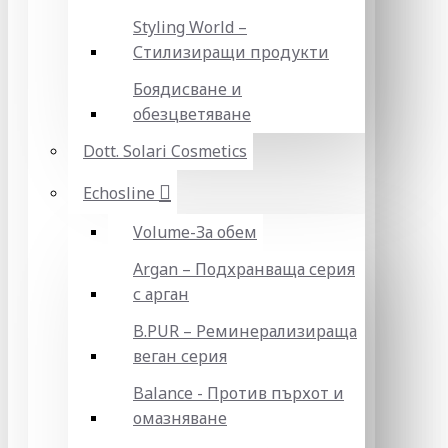
Styling World –
Стилизиращи продукти
Боядисване и
обезцветяване
Dott. Solari Cosmetics
Echosline
Volume-За обем
Argan – Подхранваща серия
с арган
B.PUR – Реминерализираща
веган серия
Balance - Против пърхот и
омазняване