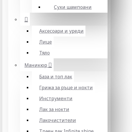
Сухи шампоани
Аксесоари и уреди
Лице
Тяло
Маникюр
База и топ лак
Грижа за ръце и нокти
Инструменти
Лак за нокти
Лакочистители
Траен лак Infinite shine