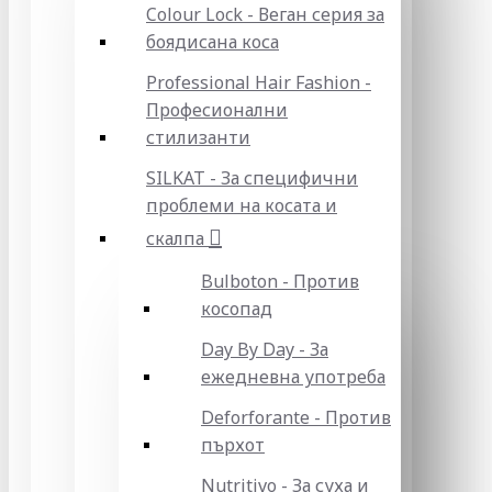
Colour Lock - Веган серия за
боядисана коса
Professional Hair Fashion -
Професионални
стилизанти
SILKAT - За специфични
проблеми на косата и
скалпа
Bulboton - Против
косопад
Day By Day - За
ежедневна употреба
Deforforante - Против
пърхот
Nutritivo - За суха и