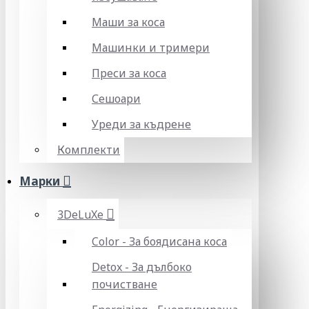
Маши за коса
Машинки и тримери
Преси за коса
Сешоари
Уреди за къдрене
Комплекти
Марки
3DeLuXe
Color - За боядисана коса
Detox - За дълбоко
почистване