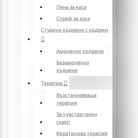
Пяна за коса
Спрей за коса
Студено къдрене с къдрин
Амонячно къдрене
Безамонячно
къдрене
Терапии
Възстановяваща
терапия
За чувствителен
скалп
Кератинова терапия