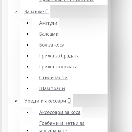
За мъже
Ампули
Балсами
Боя за коса
Грижа за брадата
Грижа за кожата
Стилизанти
Шампоани
Уреди и акесоари
Аксесоари за коса
Гребени и четки за
изсушаване