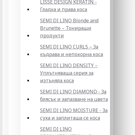
LISSE DESIGN KERATIN -
Гладка и права коса
SEMI DI LINO Blonde and
Brunette – Тониращи
продукти
SEMI DI LINO CURLS – За
къдрава и непокорна коса
SEMI DI LINO DENSITY –
Уплътняваща серия за
изтъняла коса
SEMI DI LINO DIAMOND - За
блясък и запазване на цвета
SEMI DI LINO MOISTURE - За
суха и заплитаща се коса
SEMI DI LINO