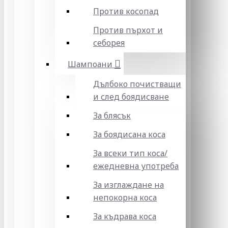
Против косопад
Против пърхот и
себорея
Шампоани
Дълбоко почистващи
и след боядисване
За блясък
За боядисана коса
За всеки тип коса/
ежедневна употреба
За изглаждане на
непокорна коса
За къдрава коса