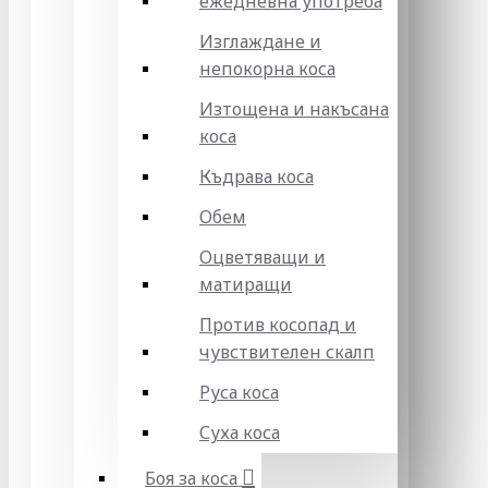
ежедневна употреба
Изглаждане и
непокорна коса
Изтощена и накъсана
коса
Къдрава коса
Обем
Оцветяващи и
матиращи
Против косопад и
чувствителен скалп
Руса коса
Суха коса
Боя за коса