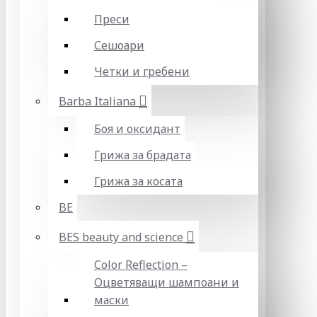
Преси
Сешоари
Четки и гребени
Barba Italiana
Боя и оксидант
Грижа за брадата
Грижа за косата
BE
BES beauty and science
Color Reflection –
Оцветяващи шампоани и
маски