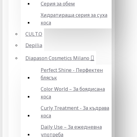
Серия за обем
Хидратираща серия за суха
коса
CULT.O
Depilia
Diapason Cosmetics Milano
Perfect Shine - Перфектен
блясък
Color World – За боядисана
коса
Curly Treatment - За къдрава
коса
Daily Use – За ежедневна
употреба