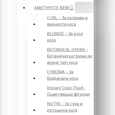
AMETHYSTE NEW
CURL – За къдрава и
вълниста коса
BLONDE – За руса
коса
BOTANICAL HYDRA –
Ботаническа грижа за
всеки тип коса
CHROMA – За
боядисана коса
Instant Color Fluid -
Оцветяващи флуиди
NUTRI – За суха и
изтощена коса