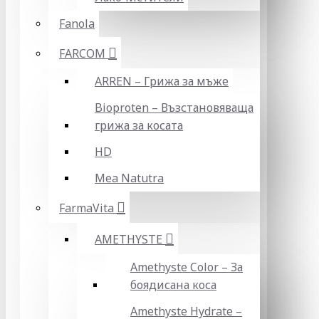
Fanola
FARCOM
ARREN – Грижа за мъже
Bioproten – Възстановяваща
грижа за косата
HD
Mea Natutra
FarmaVita
AMETHYSTE
Amethyste Color – За
боядисана коса
Amethyste Hydrate –