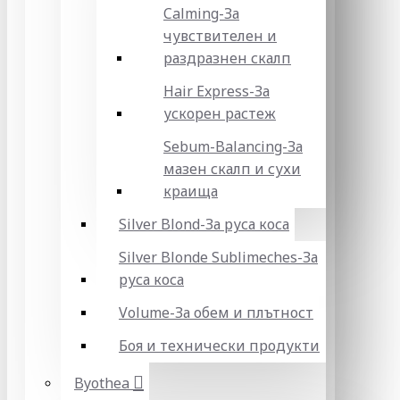
Calming-За
чувствителен и
раздразнен скалп
Hair Express-За
ускорен растеж
Sebum-Balancing-За
мазен скалп и сухи
краища
Silver Blond-За руса коса
Silver Blonde Sublіmeches-За
руса коса
Volume-За обем и плътност
Боя и технически продукти
Byothea