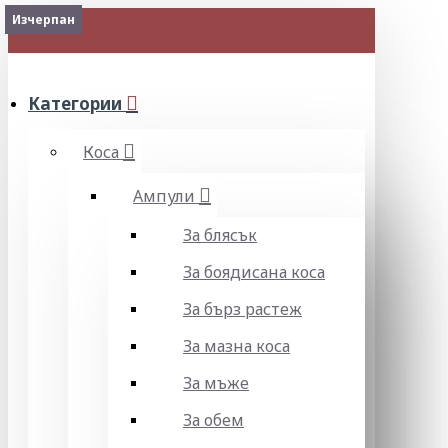
Изчерпан
Изчерпан
МЕНЮ
Категории
Коса
Ампули
За блясък
За боядисана коса
За бърз растеж
За мазна коса
За мъже
За обем