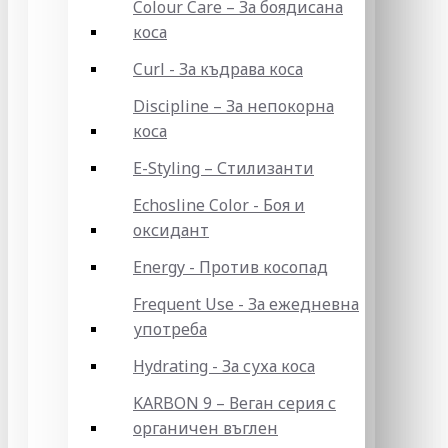
Colour Care – За боядисана
коса
Curl - За къдрава коса
Discipline – За непокорна
коса
E-Styling – Стилизанти
Echosline Color - Боя и
оксидант
Energy - Против косопад
Frequent Use - За ежедневна
употреба
Hydrating - За суха коса
KARBON 9 – Веган серия с
органичен въглен