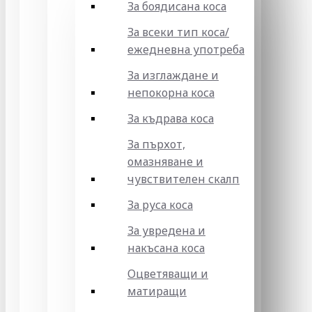
За боядисана коса
За всеки тип коса/
ежедневна употреба
За изглаждане и
непокорна коса
За къдрава коса
За пърхот,
омазняване и
чувствителен скалп
За руса коса
За увредена и
накъсана коса
Оцветяващи и
матиращи