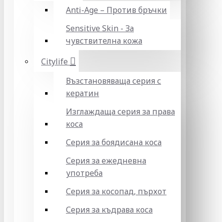
Anti-Age – Против бръчки
Sensitive Skin - За
чувствителна кожа
Citylife
Възстановяваща серия с
кератин
Изглаждаща серия за права
коса
Серия за боядисана коса
Серия за ежедневна
употреба
Серия за косопад, пърхот
Серия за къдрава коса