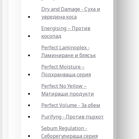
Dry and Damage - Суха и
увредена коса
Energising – Против
косопад
Perfect Laminoplex -
Ламиниране и блясък
Perfect Moisture –
Подхранваща серия
Perfect No Yellow –
Матиращи продукти
Perfect Volume - За обем
Purifyng - Против пърхот
Sebum Regulation -
Себорегулираща серия