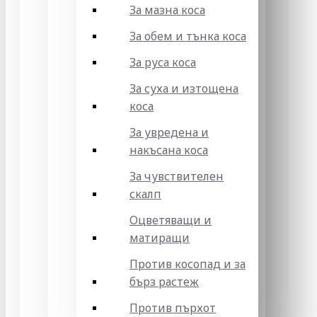
За мазна коса
За обем и тънка коса
За руса коса
За суха и изтощена
коса
За увредена и
накъсана коса
За чувствителен
скалп
Оцветяващи и
матиращи
Против косопад и за
бърз растеж
Против пърхот