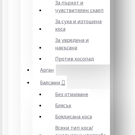
За пърхот и
чувствителен скалп
За суха и изтощена
коса
За увредена и
накъсана
Против косопад
Арган
Балсами
Без отмиване
Блясък
Боядисана коса
Всеки тип коса/