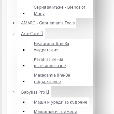
Серия за мъже - Blends of
Many
AMARO - Gentleman's Tools
Arte Care
Hyaluronic line-За
хидратация
Keratin line–За
възстановяване
Macadamia line-За
подхранване
Babyliss Pro
Маши и уреди за къдрене
Машинки и тримери