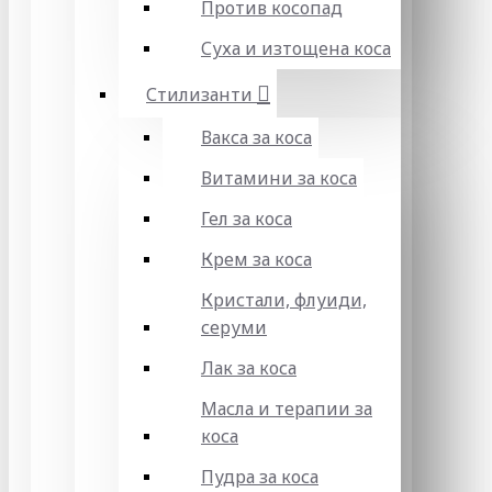
Против косопад
Суха и изтощена коса
Стилизанти
Вакса за коса
Витамини за коса
Гел за коса
Крем за коса
Кристали, флуиди,
серуми
Лак за коса
Масла и терапии за
коса
Пудра за коса