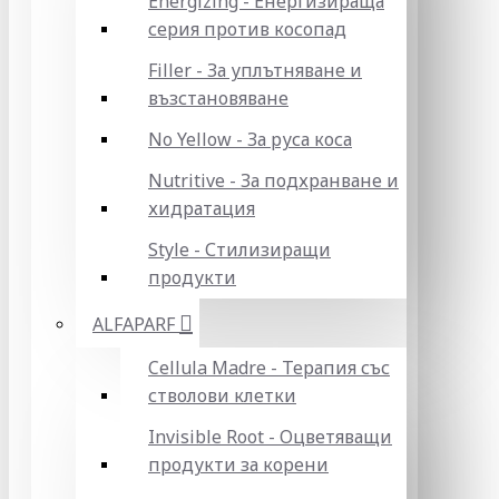
Energizing - Енергизираща
серия против косопад
Filler - За уплътняване и
възстановяване
No Yellow - За руса коса
Nutritive - За подхранване и
хидратация
Style - Стилизиращи
продукти
ALFAPARF
Cellula Madre - Терапия със
стволови клетки
Invisible Root - Оцветяващи
продукти за корени