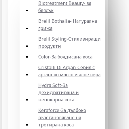
Biotreatment Beauty- за
блясък
Brelil Bothalia- Натурална
грижа
Brelil Styling-Стилизиращи
продукти
Color-За боядисана коса
Cristalli Di Argan-Серия с
арганово масло и алое вера
Hydra Soft-За
дехидратирана и
непокорна коса
Keraforce-За дълбоко
възстановяване на
третирана коса