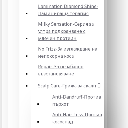
Lamination Diamond Shine-
Ламинираща терапия
Milky Sensation-Серия за
ултра подхранване с
млечен протеин
No Frizz-За изглаждане на
непокорна коса
Repair-За незабавно
възстановяване
Scalp Care-Грижа за скалп
Anti-Dandruff-Против
пърхот
Anti-Hair Loss-Против
кососпад