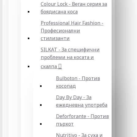
Colour Lock - Веган серия за
боядисана коса
Professional Hair Fashion -
Професионални
стилизанти
SILKAT - За специфични
проблеми на косата и
скалпа
Bulboton - Против
косопад
Day By Day - За
ежедневна употреба
Deforforante - Против
пърхот
Nutritivo - За суха и