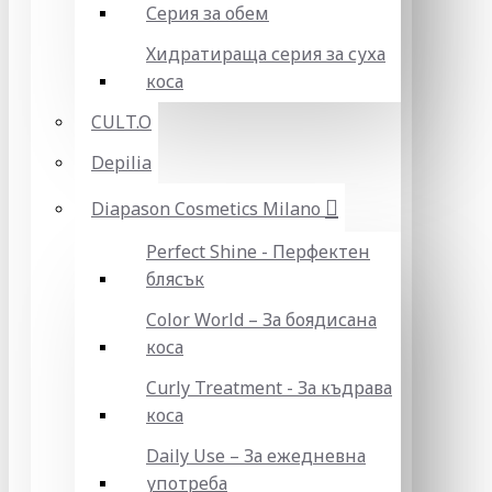
Серия за обем
Хидратираща серия за суха
коса
CULT.O
Depilia
Diapason Cosmetics Milano
Perfect Shine - Перфектен
блясък
Color World – За боядисана
коса
Curly Treatment - За къдрава
коса
Daily Use – За ежедневна
употреба