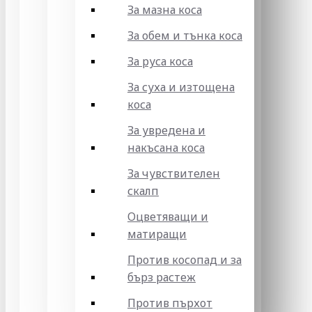
За мазна коса
За обем и тънка коса
За руса коса
За суха и изтощена
коса
За увредена и
накъсана коса
За чувствителен
скалп
Оцветяващи и
матиращи
Против косопад и за
бърз растеж
Против пърхот