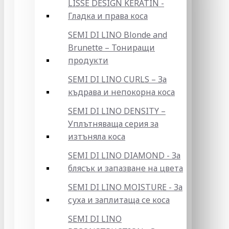
LISSE DESIGN KERATIN -
Гладка и права коса
SEMI DI LINO Blonde and
Brunette – Тониращи
продукти
SEMI DI LINO CURLS – За
къдрава и непокорна коса
SEMI DI LINO DENSITY –
Уплътняваща серия за
изтъняла коса
SEMI DI LINO DIAMOND - За
блясък и запазване на цвета
SEMI DI LINO MOISTURE - За
суха и заплитаща се коса
SEMI DI LINO