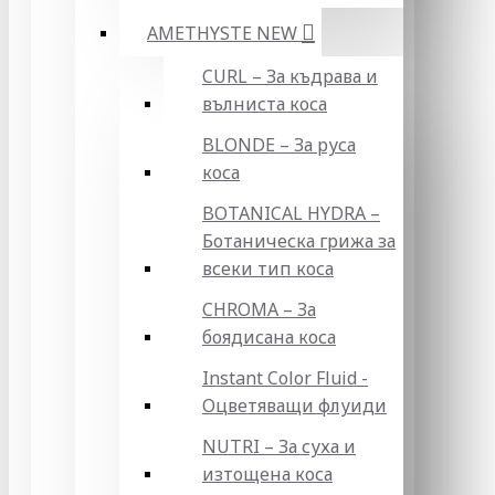
AMETHYSTE NEW
CURL – За къдрава и
вълниста коса
BLONDE – За руса
коса
BOTANICAL HYDRA –
Ботаническа грижа за
всеки тип коса
CHROMA – За
боядисана коса
Instant Color Fluid -
Оцветяващи флуиди
NUTRI – За суха и
изтощена коса