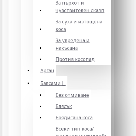
За пърхот и
чувствителен скалп
За суха и изтощена
коса
За увредена и
накъсана
Против косопад
Арган
Балсами
Без отмиване
Блясък
Боядисана коса
Всеки тип коса/