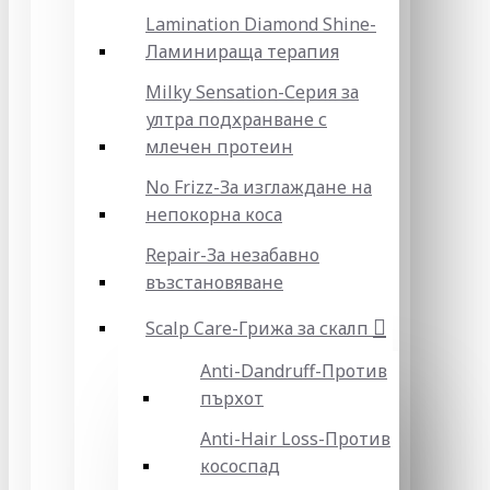
Lamination Diamond Shine-
Ламинираща терапия
Milky Sensation-Серия за
ултра подхранване с
млечен протеин
No Frizz-За изглаждане на
непокорна коса
Repair-За незабавно
възстановяване
Scalp Care-Грижа за скалп
Anti-Dandruff-Против
пърхот
Anti-Hair Loss-Против
кососпад