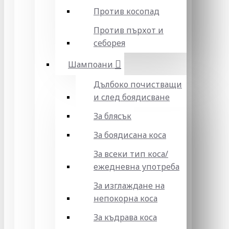
Против косопад
Против пърхот и
себорея
Шампоани
Дълбоко почистващи
и след боядисване
За блясък
За боядисана коса
За всеки тип коса/
ежедневна употреба
За изглаждане на
непокорна коса
За къдрава коса