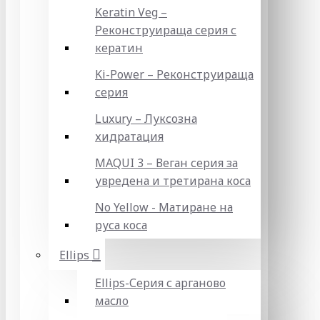
Keratin Veg –
Реконструираща серия с
кератин
Ki-Power – Реконструираща
серия
Luxury – Луксозна
хидратация
MAQUI 3 – Веган серия за
увредена и третирана коса
No Yellow - Матиране на
руса коса
Ellips
Ellips-Серия с арганово
масло