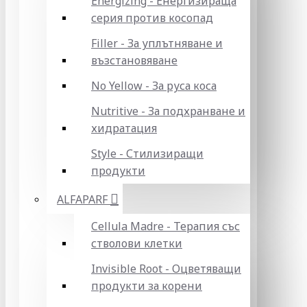
Energizing - Енергизираща
серия против косопад
Filler - За уплътняване и
възстановяване
No Yellow - За руса коса
Nutritive - За подхранване и
хидратация
Style - Стилизиращи
продукти
ALFAPARF
Cellula Madre - Терапия със
стволови клетки
Invisible Root - Оцветяващи
продукти за корени