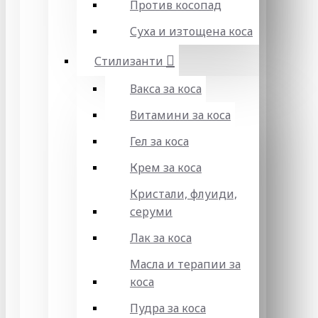
Против косопад
Суха и изтощена коса
Стилизанти
Вакса за коса
Витамини за коса
Гел за коса
Крем за коса
Кристали, флуиди,
серуми
Лак за коса
Масла и терапии за
коса
Пудра за коса