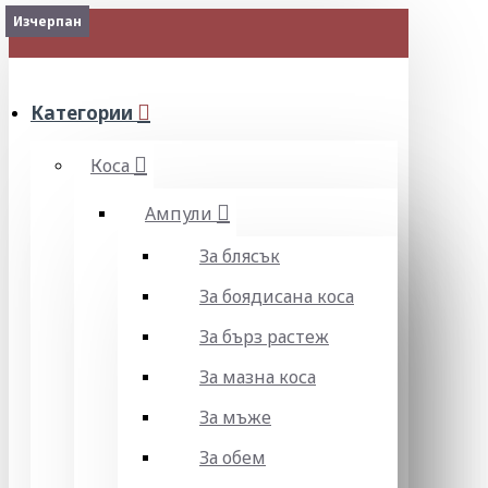
Изчерпан
Изчерпан
Изчерпан
Изчерпан
Изчерпан
Изчерпан
Изчерпан
Изчерпан
Изчерпан
МЕНЮ
Категории
Коса
Ампули
За блясък
За боядисана коса
За бърз растеж
За мазна коса
За мъже
За обем