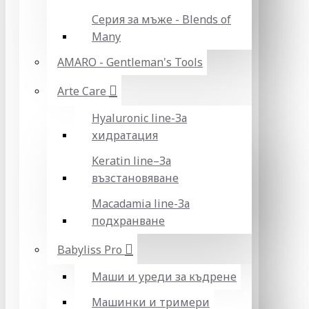
Серия за мъже - Blends of
Many
AMARO - Gentleman's Tools
Arte Care
Hyaluronic line-За
хидратация
Keratin line–За
възстановяване
Macadamia line-За
подхранване
Babyliss Pro
Маши и уреди за къдрене
Машинки и тримери