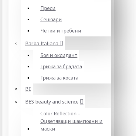
Преси
Сешоари
Четки и гребени
Barba Italiana
Боя и оксидант
Грижа за брадата
Грижа за косата
BE
BES beauty and science
Color Reflection –
Оцветяващи шампоани и
маски