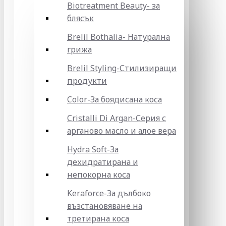
Biotreatment Beauty- за
блясък
Brelil Bothalia- Натурална
грижа
Brelil Styling-Стилизиращи
продукти
Color-За боядисана коса
Cristalli Di Argan-Серия с
арганово масло и алое вера
Hydra Soft-За
дехидратирана и
непокорна коса
Keraforce-За дълбоко
възстановяване на
третирана коса