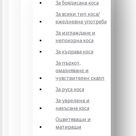
За боядисана коса
За всеки тип коса/
ежедневна употреба
За изглаждане и
непокорна коса
За къдрава коса
За пърхот,
омазняване и
чувствителен скалп
За руса коса
За увредена и
накъсана коса
Оцветяващи и
матиращи