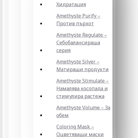
Хидратация
Amethyste Purify –
Против пърхот
Amethyste Regulate –
Себобалансираща
серия
Amethyste Silver –
Матиращи продукти
Amethyste Stimulate –
Намалява косопада и
стимулира растежа
Amethyste Volume – За
обем
Coloring Mask –
Оцветяващи маски