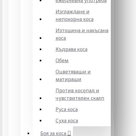
ежедневна употреба
Изглаждане и
непокорна коса
Изтощена и накъсана
коса
Къдрава коса
Обем
Оцветяващи и
матиращи
Против косопад и
чувствителен скалп
Руса коса
Суха коса
Боя за коса