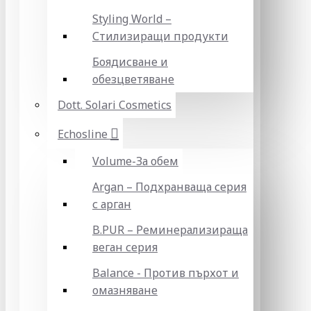
Styling World –
Стилизиращи продукти
Боядисване и
обезцветяване
Dott. Solari Cosmetics
Echosline
Volume-За обем
Argan – Подхранваща серия
с арган
B.PUR – Реминерализираща
веган серия
Balance - Против пърхот и
омазняване