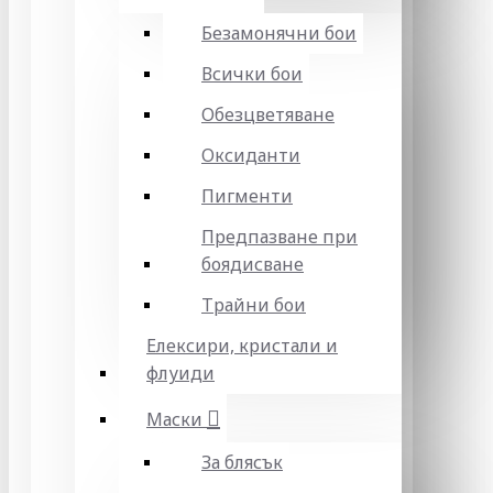
Безамонячни бои
Всички бои
Обезцветяване
Оксиданти
Пигменти
Предпазване при
боядисване
Трайни бои
Елексири, кристали и
флуиди
Маски
За блясък