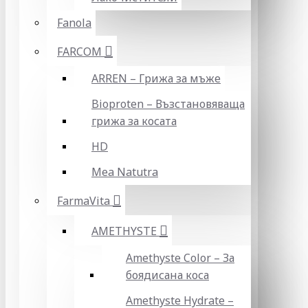
Fanola
FARCOM
ARREN – Грижа за мъже
Bioproten – Възстановяваща
грижа за косата
HD
Mea Natutra
FarmaVita
AMETHYSTE
Amethyste Color – За
боядисана коса
Amethyste Hydrate –