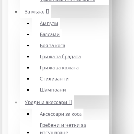
За мъже
Ампули
Балсами
Боя за коса
Грижа за брадата
Грижа за кожата
Стилизанти
Шампоани
Уреди и акесоари
Аксесоари за коса
Гребени и четки за
изсушаване