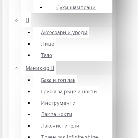
Сухи шампоани
Аксесоари и уреди
Лице
Тяло
Маникюр
База и топ лак
Грижа за ръце и нокти
Инструменти
Лак за нокти
Лакочистители
Траен лак Infinite shine