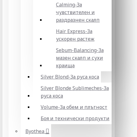
Calming-За
чувствителен и
раздразнен скалп
Hair Express-За
ускорен растеж
Sebum-Balancing-За
мазен скалп и сухи
краища
Silver Blond-За руса коса
Silver Blonde Sublіmeches-За
руса коса
Volume-За обем и плътност
Боя и технически продукти
Byothea