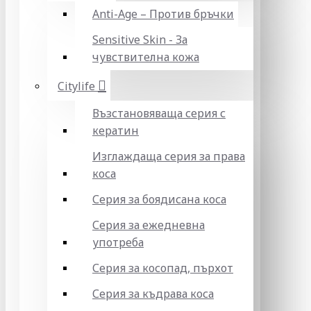
Anti-Age – Против бръчки
Sensitive Skin - За
чувствителна кожа
Citylife
Възстановяваща серия с
кератин
Изглаждаща серия за права
коса
Серия за боядисана коса
Серия за ежедневна
употреба
Серия за косопад, пърхот
Серия за къдрава коса