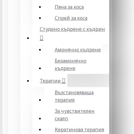
Пяна за коса
Спрей за коса
Студено къдрене с къдрин
Амонячно къдрене
Безамонячно
къдрене
Терапии
Възстановяваща
терапия
За чувствителен
скалп
Кератинова терапия