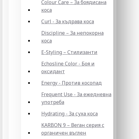
Colour Care – За боядисана
коса
Curl - За къдрава коса
Discipline – За непокорна
коса
E-Styling – Стилизанти
Echosline Color - Боя и
оксидант
Energy - Против косопад
Frequent Use - За ежедневна
употреба
Hydrating - За суха коса
KARBON 9 – Веган серия с
органичен въглен