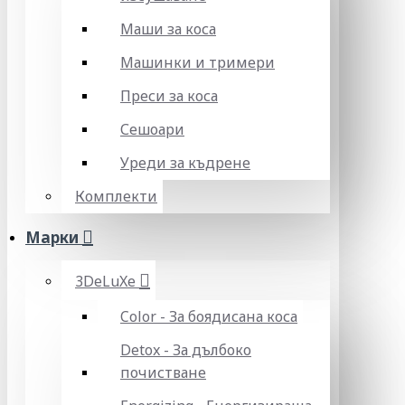
Маши за коса
Машинки и тримери
Преси за коса
Сешоари
Уреди за къдрене
Комплекти
Марки
3DeLuXe
Color - За боядисана коса
Detox - За дълбоко
почистване