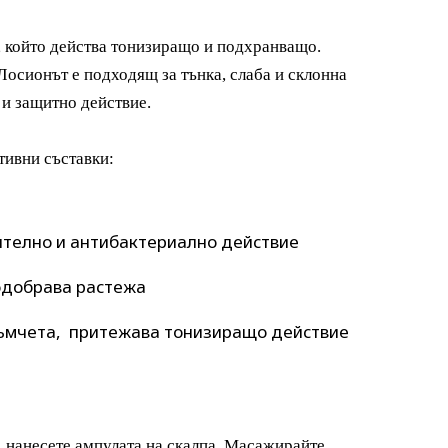
, който действа тонизиращо и подхранващо.
Лосионът е подходящ за тънка, слаба и склонна
 и защитно действие.
ивни съставки:
ително и
антибактериално действие
одобрава растежа
съмчета, притежава тонизиращо действие
, нанесете ампулата на скалпа. Масажирайте