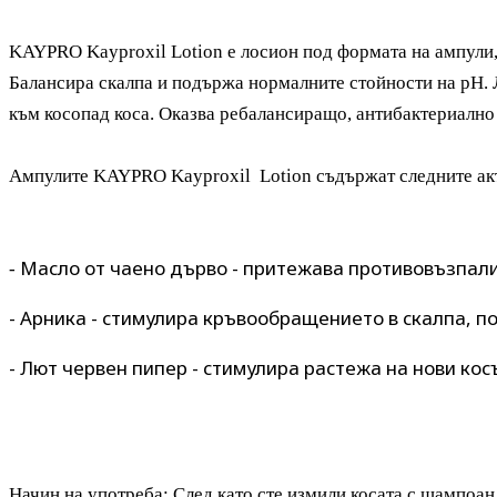
KAYPRO Kayproxil Lotion е лосион под формата на ампули
Балансира скалпа и подържа нормалните стойности на рН. 
към косопад коса. Оказва ребалансиращо, антибактериално
Ампулите KAYPRO Kayproxil Lotion съдържат следните акт
Масло от чаено дърво - притежава противовъзпал
-
- Арника -
стимулира кръвообращението в скалпа, п
- Лют червен пипер -
стимулира растежа на нови ко
Начин на употреба: След като сте измили косата с шампоан