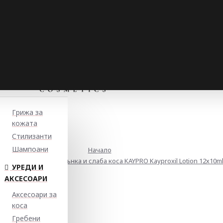
Грижа за
кожата
Стилизанти
Шампоани
Начало
изиращи ампули за тънка и слаба коса KAYPRO Kayproxil Lotion 12х10m
УРЕДИ И
АКСЕСОАРИ
Аксесоари за
коса
Гребени