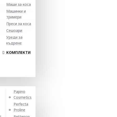
Маши за коса
Машинки и
тримери
Преси за коса
Сешоари
Уреди за
къдрене
КОМПЛЕКТИ
Papino
Cosmetics
Perfecta
Proline
N
Pettenon