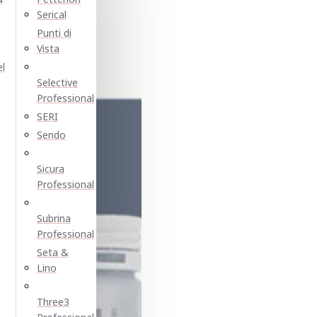
Serical
Punti di
Vista
el
Selective
Professional
SERI
Sendo
Sicura
Professional
Subrina
Professional
Seta &
Lino
Three3