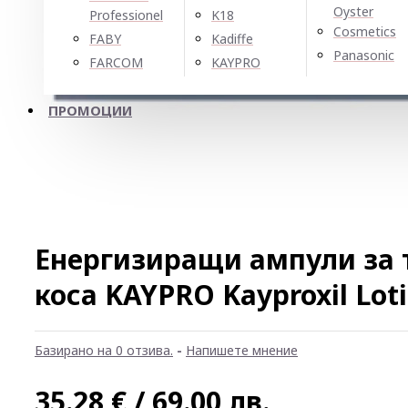
Oyster
Professionel
K18
Cosmetics
FABY
Kadiffe
Panasonic
FARCOM
KAYPRO
ПРОМОЦИИ
Енергизиращи ампули за 
коса KAYPRO Kayproxil Lot
Базирано на 0 отзива.
-
Напишете мнение
35.28 € / 69.00 лв.