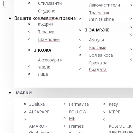
Стилизанти
Лакочистители
Студено
Траен лак
къдрене с
Вашата кошница е празна!
Infinite shine
къдрин
ЗА МЪЖЕ
Терапии
Шампоани
Ампули
Балсами
КОЖА
Боя за коса
Аксесоари и
Грижа за
уреди
брадата
Лице
МАРКИ
3Deluxe
FarmaVita
Kezy
ALFAPARF
FOLLOW
KIEPE
ME
AMARO -
Framesi
KOSIMETIK
Gentleman's
GENTLEME