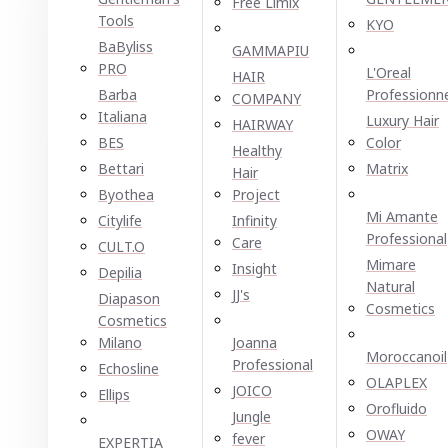
Free Limix
Tools
KYO
BaByliss
GAMMAPIU
PRO
L'Oreal
HAIR
Barba
Professionn
COMPANY
Italiana
Luxury Hair
HAIRWAY
BES
Color
Healthy
Bettari
Matrix
Hair
Byothea
Project
Mi Amante
Citylife
Infinity
Professional
Care
CULT.O
Mimare
Insight
Depilia
Natural
JJ's
Diapason
Cosmetics
Cosmetics
Milano
Joanna
Moroccanoil
Professional
Echosline
OLAPLEX
JOICO
Ellірѕ
Orofluido
Jungle
OWAY
fever
EXPERTIA