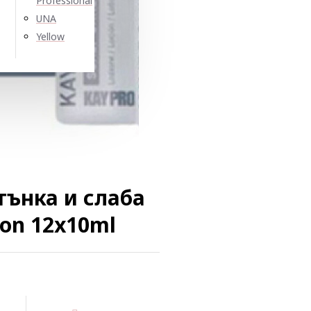
Professional
UNA
Yellow
тънка и слаба
ion 12х10ml