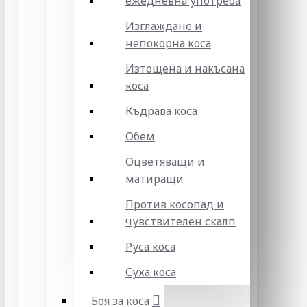
ежедневна употреба
Изглаждане и
непокорна коса
Изтощена и накъсана
коса
Къдрава коса
Обем
Оцветяващи и
матиращи
Против косопад и
чувствителен скалп
Руса коса
Суха коса
Боя за коса