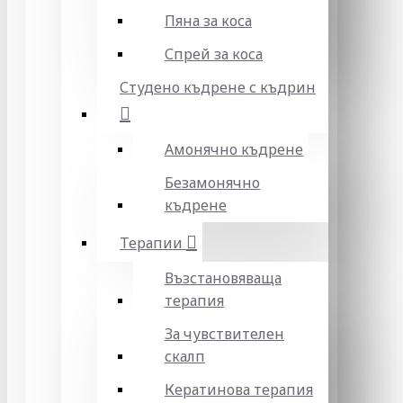
Пяна за коса
Спрей за коса
Студено къдрене с къдрин
Амонячно къдрене
Безамонячно
къдрене
Терапии
Възстановяваща
терапия
За чувствителен
скалп
Кератинова терапия