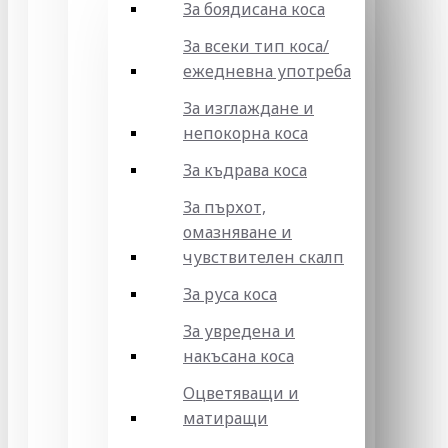
За боядисана коса
За всеки тип коса/
ежедневна употреба
За изглаждане и
непокорна коса
За къдрава коса
За пърхот,
омазняване и
чувствителен скалп
За руса коса
За увредена и
накъсана коса
Оцветяващи и
матиращи