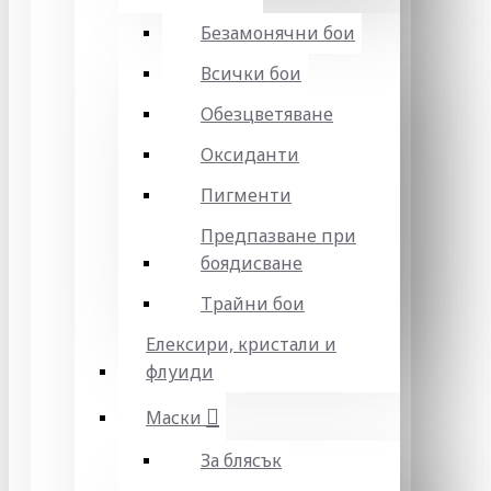
Безамонячни бои
Всички бои
Обезцветяване
Оксиданти
Пигменти
Предпазване при
боядисване
Трайни бои
Елексири, кристали и
флуиди
Маски
За блясък