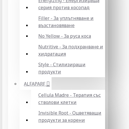
Energizing - Енергизираща
серия против косопад
Filler - За уплътняване и
възстановяване
No Yellow - За руса коса
Nutritive - За подхранване и
хидратация
Style - Стилизиращи
продукти
ALFAPARF
Cellula Madre - Терапия със
стволови клетки
Invisible Root - Оцветяващи
продукти за корени