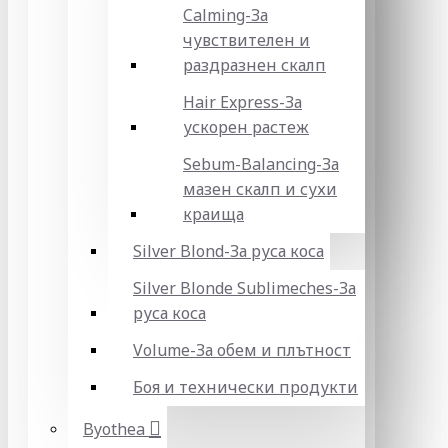
Calming-За
чувствителен и
раздразнен скалп
Hair Express-За
ускорен растеж
Sebum-Balancing-За
мазен скалп и сухи
краища
Silver Blond-За руса коса
Silver Blonde Sublіmeches-За
руса коса
Volume-За обем и плътност
Боя и технически продукти
Byothea