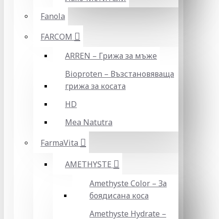
Fanola
FARCOM
ARREN – Грижа за мъже
Bioproten – Възстановяваща
грижа за косата
HD
Mea Natutra
FarmaVita
AMETHYSTE
Amethyste Color – За
боядисана коса
Amethyste Hydrate –