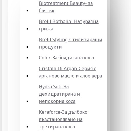
Biotreatment Beauty- за
блясък
Brelil Bothalia- Натурална
грижа
Brelil Styling-Стилизиращи
продукти
Color-За боядисана коса
Cristalli Di Argan-Серия с
арганово масло и алое вера
Hydra Soft-За
дехидратирана и
непокорна коса
Keraforce-За дълбоко
възстановяване на
третирана коса