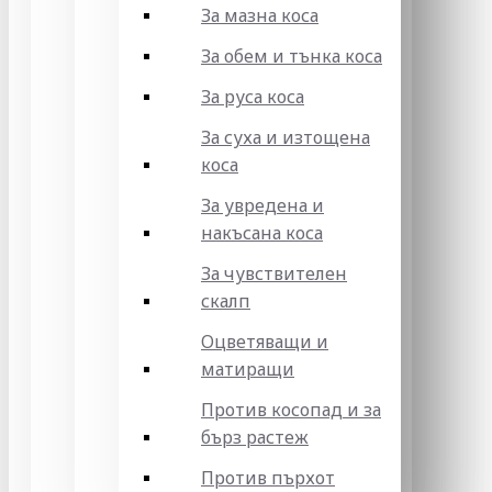
За мазна коса
За обем и тънка коса
За руса коса
За суха и изтощена
коса
За увредена и
накъсана коса
За чувствителен
скалп
Оцветяващи и
матиращи
Против косопад и за
бърз растеж
Против пърхот