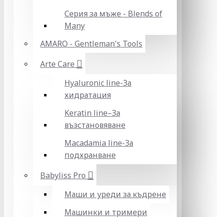
Серия за мъже - Blends of
Many
AMARO - Gentleman's Tools
Arte Care
Hyaluronic line-За
хидратация
Keratin line–За
възстановяване
Macadamia line-За
подхранване
Babyliss Pro
Маши и уреди за къдрене
Машинки и тримери