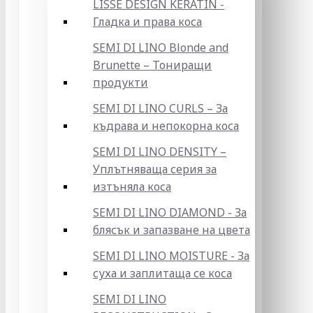
LISSE DESIGN KERATIN -
Гладка и права коса
SEMI DI LINO Blonde and
Brunette – Тониращи
продукти
SEMI DI LINO CURLS – За
къдрава и непокорна коса
SEMI DI LINO DENSITY –
Уплътняваща серия за
изтъняла коса
SEMI DI LINO DIAMOND - За
блясък и запазване на цвета
SEMI DI LINO MOISTURE - За
суха и заплитаща се коса
SEMI DI LINO