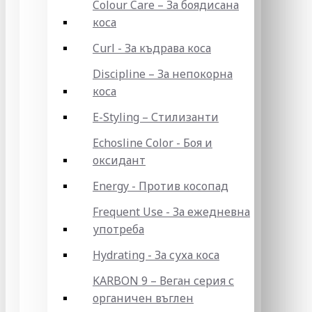
Colour Care – За боядисана
коса
Curl - За къдрава коса
Discipline – За непокорна
коса
E-Styling – Стилизанти
Echosline Color - Боя и
оксидант
Energy - Против косопад
Frequent Use - За ежедневна
употреба
Hydrating - За суха коса
KARBON 9 – Веган серия с
органичен въглен