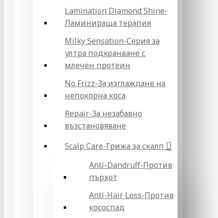
Lamination Diamond Shine-
Ламинираща терапия
Milky Sensation-Серия за
ултра подхранване с
млечен протеин
No Frizz-За изглаждане на
непокорна коса
Repair-За незабавно
възстановяване
Scalp Care-Грижа за скалп
Anti-Dandruff-Против
пърхот
Anti-Hair Loss-Против
кососпад