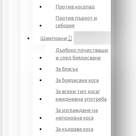
Против косопад
Против пърхот и
себорея
Шампоани
Дълбоко почистващи
и след боядисване
За блясък
За боядисана коса
За всеки тип коса/
ежедневна употреба
За изглаждане на
непокорна коса
За къдрава коса