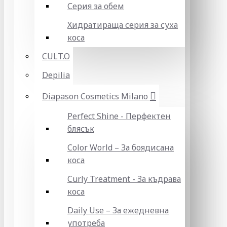
Серия за обем
Хидратираща серия за суха
коса
CULT.O
Depilia
Diapason Cosmetics Milano
Perfect Shine - Перфектен
блясък
Color World – За боядисана
коса
Curly Treatment - За къдрава
коса
Daily Use – За ежедневна
употреба