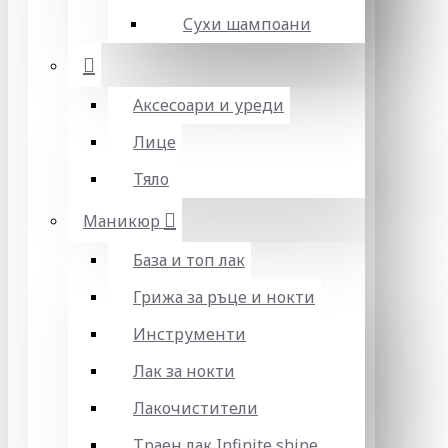
Сухи шампоани
Аксесоари и уреди
Лице
Тяло
Маникюр
База и топ лак
Грижа за ръце и нокти
Инструменти
Лак за нокти
Лакочистители
Траен лак Infinite shine