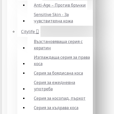
Anti-Age – Против бръчки
Sensitive Skin - За
чувствителна кожа
Citylife
Възстановяваща серия с
кератин
Изглаждаща серия за права
коса
Серия за боядисана коса
Серия за ежедневна
употреба
Серия за косопад, пърхот
Серия за къдрава коса