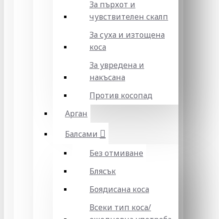
За пърхот и
чувствителен скалп
За суха и изтощена
коса
За увредена и
накъсана
Против косопад
Арган
Балсами
Без отмиване
Блясък
Боядисана коса
Всеки тип коса/