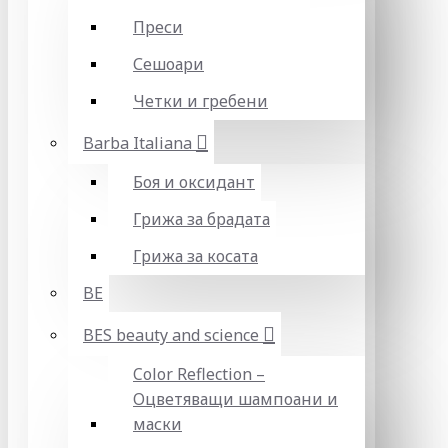
Преси
Сешоари
Четки и гребени
Barba Italiana
Боя и оксидант
Грижа за брадата
Грижа за косата
BE
BES beauty and science
Color Reflection –
Оцветяващи шампоани и
маски