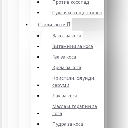
Против косопад
Суха и изтощена коса
Стилизанти
Вакса за коса
Витамини за коса
Гел за коса
Крем за коса
Кристали, флуиди,
серуми
Лак за коса
Масла и терапии за
коса
Пудра за коса