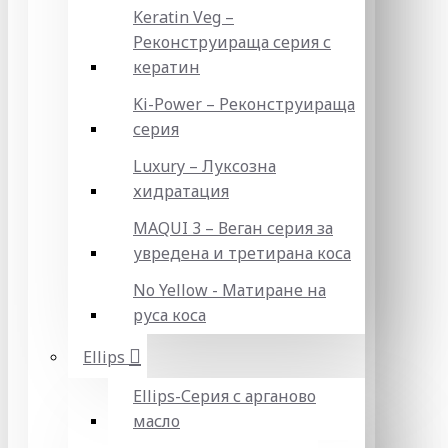
Keratin Veg –
Реконструираща серия с
кератин
Ki-Power – Реконструираща
серия
Luxury – Луксозна
хидратация
MAQUI 3 – Веган серия за
увредена и третирана коса
No Yellow - Матиране на
руса коса
Ellips
Ellips-Серия с арганово
масло