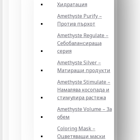
Хидратация
Amethyste Purify –
Против пърхот
Amethyste Regulate –
Себобалансираща
серия
Amethyste Silver –
Матиращи продукти
Amethyste Stimulate –
Намалява косопада и
стимулира растежа
Amethyste Volume – За
обем
Coloring Mask –
Оцветяващи маски