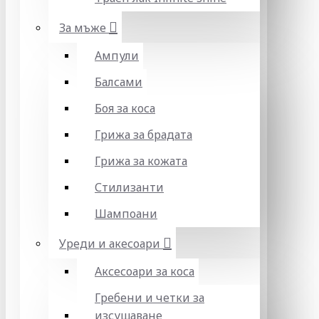
За мъже
Ампули
Балсами
Боя за коса
Грижа за брадата
Грижа за кожата
Стилизанти
Шампоани
Уреди и акесоари
Аксесоари за коса
Гребени и четки за
изсушаване