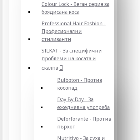
Colour Lock - Веган серия за
боядисана коса
Professional Hair Fashion -
Професионални
стилизанти
SILKAT - За специфични
проблеми на косата и
скалпа
Bulboton - Против
косопад
Day By Day - За
ежедневна употреба
Deforforante - Против
пърхот
Nutritivo - За суха и