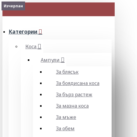
Изчерпан
Изчерпан
Изчерпан
МЕНЮ
Категории
Коса
Ампули
За блясък
За боядисана коса
За бърз растеж
За мазна коса
За мъже
За обем