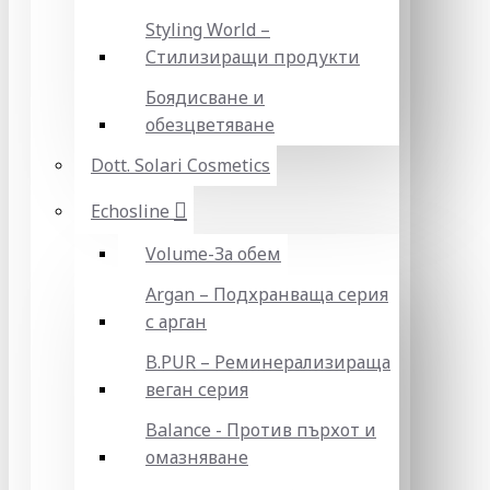
Styling World –
Стилизиращи продукти
Боядисване и
обезцветяване
Dott. Solari Cosmetics
Echosline
Volume-За обем
Argan – Подхранваща серия
с арган
B.PUR – Реминерализираща
веган серия
Balance - Против пърхот и
омазняване