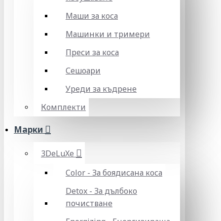
Маши за коса
Машинки и тримери
Преси за коса
Сешоари
Уреди за къдрене
Комплекти
Марки
3DeLuXe
Color - За боядисана коса
Detox - За дълбоко
почистване