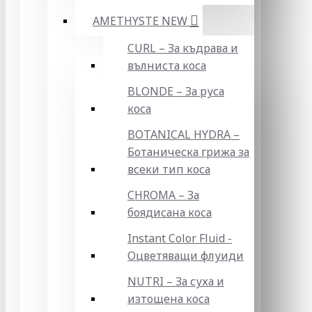
AMETHYSTE NEW
CURL – За къдрава и
вълниста коса
BLONDE – За руса
коса
BOTANICAL HYDRA –
Ботаническа грижа за
всеки тип коса
CHROMA – За
боядисана коса
Instant Color Fluid -
Оцветяващи флуиди
NUTRI – За суха и
изтощена коса