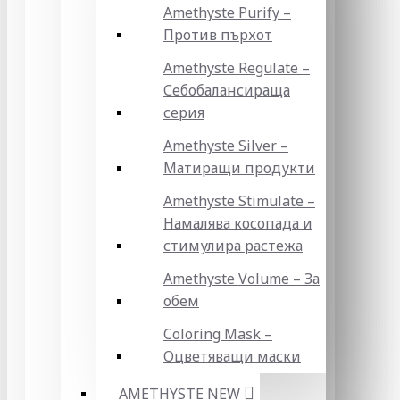
Amethyste Purify –
Против пърхот
Amethyste Regulate –
Себобалансираща
серия
Amethyste Silver –
Матиращи продукти
Amethyste Stimulate –
Намалява косопада и
стимулира растежа
Amethyste Volume – За
обем
Coloring Mask –
Оцветяващи маски
AMETHYSTE NEW