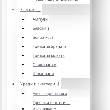
За мъже
Ампули
Балсами
Боя за коса
Грижа за брадата
Грижа за кожата
Стилизанти
Шампоани
Уреди и акесоари
Аксесоари за коса
Гребени и четки за
изсушаване