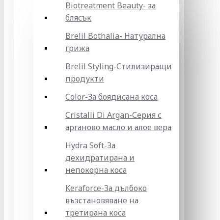
Biotreatment Beauty- за
блясък
Brelil Bothalia- Натурална
грижа
Brelil Styling-Стилизиращи
продукти
Color-За боядисана коса
Cristalli Di Argan-Серия с
арганово масло и алое вера
Hydra Soft-За
дехидратирана и
непокорна коса
Keraforce-За дълбоко
възстановяване на
третирана коса