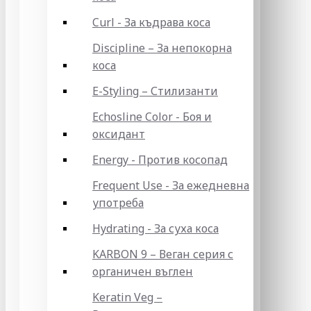
Curl - За къдрава коса
Discipline – За непокорна
коса
E-Styling – Стилизанти
Echosline Color - Боя и
оксидант
Energy - Против косопад
Frequent Use - За ежедневна
употреба
Hydrating - За суха коса
KARBON 9 – Веган серия с
органичен въглен
Keratin Veg –