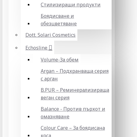
Стилизиращи продукти
Боядисване и
обезцветяване
Dott. Solari Cosmetics
Echosline
Volume-За обем
Argan – Подхранваща серия
с арган
B.PUR – Реминерализираща
веган серия
Balance - Против пърхот и
омазняване
Colour Care – За боядисана
коса