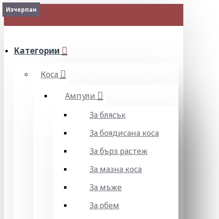
Изчерпан
МЕНЮ
Категории
Коса
Ампули
За блясък
За боядисана коса
За бърз растеж
За мазна коса
За мъже
За обем