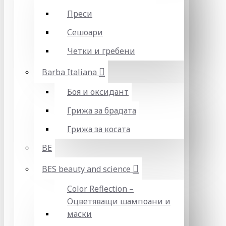
Преси
Сешоари
Четки и гребени
Barba Italiana
Боя и оксидант
Грижа за брадата
Грижа за косата
BE
BES beauty and science
Color Reflection –
Оцветяващи шампоани и
маски