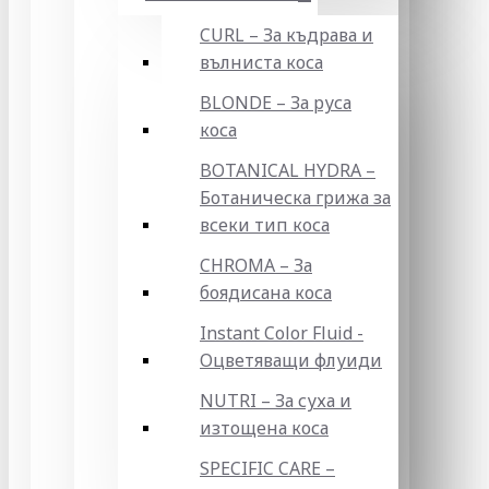
CURL – За къдрава и
вълниста коса
BLONDE – За руса
коса
BOTANICAL HYDRA –
Ботаническа грижа за
всеки тип коса
CHROMA – За
боядисана коса
Instant Color Fluid -
Оцветяващи флуиди
NUTRI – За суха и
изтощена коса
SPECIFIC CARE –