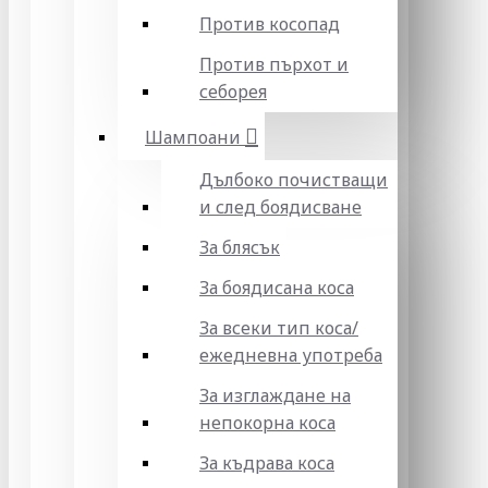
Против косопад
Против пърхот и
себорея
Шампоани
Дълбоко почистващи
и след боядисване
За блясък
За боядисана коса
За всеки тип коса/
ежедневна употреба
За изглаждане на
непокорна коса
За къдрава коса