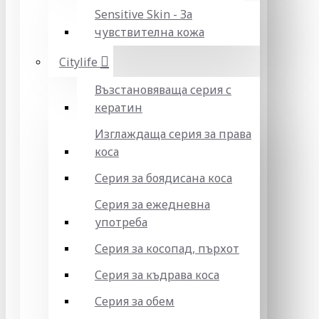
Sensitive Skin - За
чувствителна кожа
Citylife
Възстановяваща серия с
кератин
Изглаждаща серия за права
коса
Серия за боядисана коса
Серия за ежедневна
употреба
Серия за косопад, пърхот
Серия за къдрава коса
Серия за обем