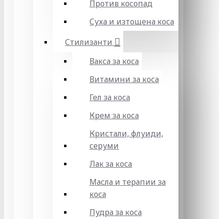
Против косопад
Суха и изтощена коса
Стилизанти
Вакса за коса
Витамини за коса
Гел за коса
Крем за коса
Кристали, флуиди,
серуми
Лак за коса
Масла и терапии за
коса
Пудра за коса