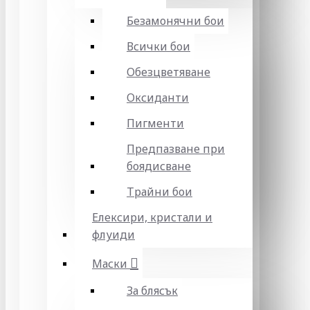
Безамонячни бои
Всички бои
Обезцветяване
Оксиданти
Пигменти
Предпазване при
боядисване
Трайни бои
Елексири, кристали и
флуиди
Маски
За блясък