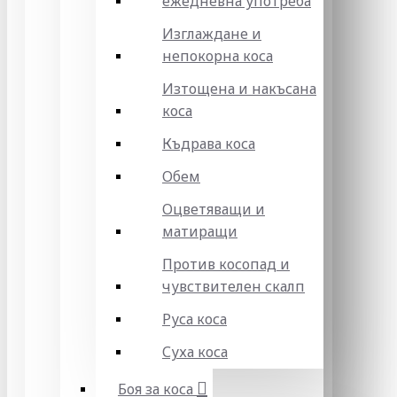
ежедневна употреба
Изглаждане и
непокорна коса
Изтощена и накъсана
коса
Къдрава коса
Обем
Оцветяващи и
матиращи
Против косопад и
чувствителен скалп
Руса коса
Суха коса
Боя за коса