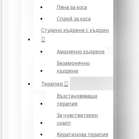
Пяна за коса
Спрей за коса
Студено къдрене с къдрин
Амонячно къдрене
Безамонячно
къдрене
Терапии
Възстановяваща
терапия
За чувствителен
скалп
Кератинова терапия