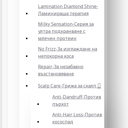
Lamination Diamond Shine-
Ламинираща терапия
Milky Sensation-Серия за
ултра подхранване с
млечен протеин
No Frizz-За изглаждане на
непокорна коса
Repair-За незабавно
възстановяване
Scalp Care-Грижа за скалп
Anti-Dandruff-Против
пърхот
Anti-Hair Loss-Против
кососпад