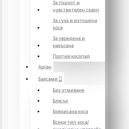
За пърхот и
чувствителен скалп
За суха и изтощена
коса
За увредена и
накъсана
Против косопад
Арган
Балсами
Без отмиване
Блясък
Боядисана коса
Всеки тип коса/