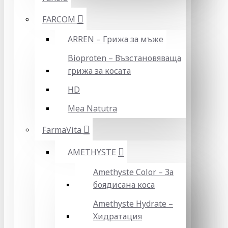
FARCOM
ARREN – Грижа за мъже
Bioproten – Възстановяваща
грижа за косата
HD
Mea Natutra
FarmaVita
AMETHYSTE
Amethyste Color – За
боядисана коса
Amethyste Hydrate –
Хидратация