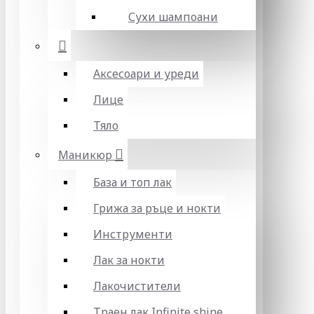
Сухи шампоани
Аксесоари и уреди
Лице
Тяло
Маникюр
База и топ лак
Грижа за ръце и нокти
Инструменти
Лак за нокти
Лакочистители
Траен лак Infinite shine