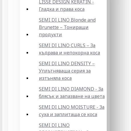
LISSE DESIGN KERATIN -
Гладка и права коса
SEMI DI LINO Blonde and
Brunette – Тониращи
продукти
SEMI DI LINO CURLS – За
къдрава и непокорна коса
SEMI DI LINO DENSITY –
Уплътняваща серия за
изтъняла коса
SEMI DI LINO DIAMOND - За
блясък и запазване на цвета
SEMI DI LINO MOISTURE - За
суха и заплитаща се коса
SEMI DI LINO