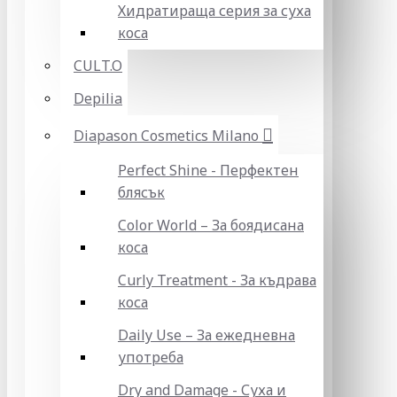
Хидратираща серия за суха
коса
CULT.O
Depilia
Diapason Cosmetics Milano
Perfect Shine - Перфектен
блясък
Color World – За боядисана
коса
Curly Treatment - За къдрава
коса
Daily Use – За ежедневна
употреба
Dry and Damage - Суха и