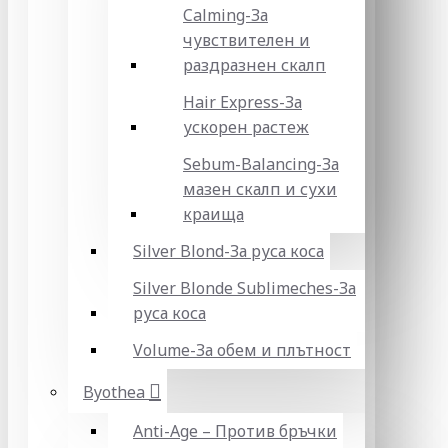
Calming-За
чувствителен и
раздразнен скалп
Hair Express-За
ускорен растеж
Sebum-Balancing-За
мазен скалп и сухи
краища
Silver Blond-За руса коса
Silver Blonde Sublіmeches-За
руса коса
Volume-За обем и плътност
Byothea
Anti-Age – Против бръчки