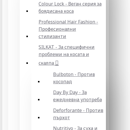
Colour Lock - Веган серия за
боядисана коса
Professional Hair Fashion -
Професионални
стилизанти
SILKAT - За специфични
проблеми на косата и
скалпа
Bulboton - Против
косопад
Day By Day - За
ежедневна употреба
Deforforante - Против
пърхот
Nutritivo - За суха и