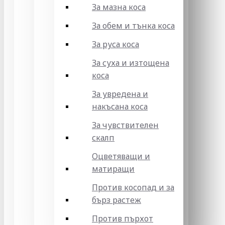
За мазна коса
За обем и тънка коса
За руса коса
За суха и изтощена
коса
За увредена и
накъсана коса
За чувствителен
скалп
Оцветяващи и
матиращи
Против косопад и за
бърз растеж
Против пърхот