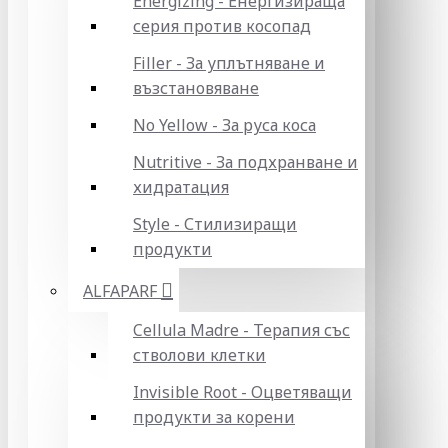
Energizing - Енергизираща
серия против косопад
Filler - За уплътняване и
възстановяване
No Yellow - За руса коса
Nutritive - За подхранване и
хидратация
Style - Стилизиращи
продукти
ALFAPARF
Cellula Madre - Терапия със
стволови клетки
Invisible Root - Оцветяващи
продукти за корени