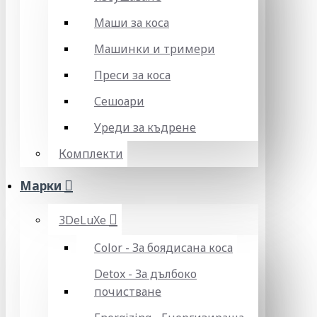
Маши за коса
Машинки и тримери
Преси за коса
Сешоари
Уреди за къдрене
Комплекти
Марки
3DeLuXe
Color - За боядисана коса
Detox - За дълбоко
почистване