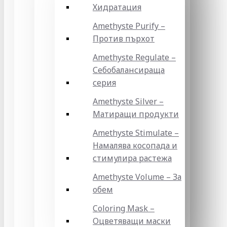
Хидратация
Amethyste Purify –
Против пърхот
Amethyste Regulate –
Себобалансираща
серия
Amethyste Silver –
Матиращи продукти
Amethyste Stimulate –
Намалява косопада и
стимулира растежа
Amethyste Volume – За
обем
Coloring Mask –
Оцветяващи маски