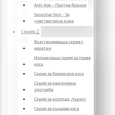
Anti-Age – Против бръчки
Sensitive Skin - За
чувствителна кожа
Citylife
Възстановяваща серия с
кератин
Изглаждаща серия за права
коса
Серия за боядисана коса
Серия за ежедневна
употреба
Серия за косопад, пърхот
Серия за къдрава коса