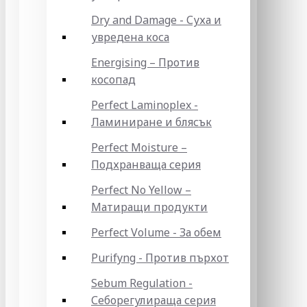
Dry and Damage - Суха и
увредена коса
Energising – Против
косопад
Perfect Laminoplex -
Ламиниране и блясък
Perfect Moisture –
Подхранваща серия
Perfect No Yellow –
Матиращи продукти
Perfect Volume - За обем
Purifyng - Против пърхот
Sebum Regulation -
Себорегулираща серия