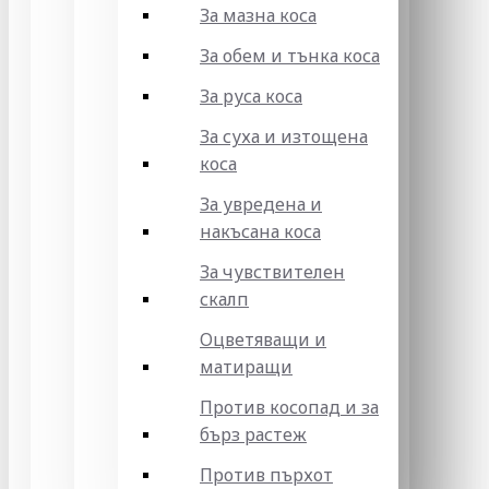
За мазна коса
За обем и тънка коса
За руса коса
За суха и изтощена
коса
За увредена и
накъсана коса
За чувствителен
скалп
Оцветяващи и
матиращи
Против косопад и за
бърз растеж
Против пърхот