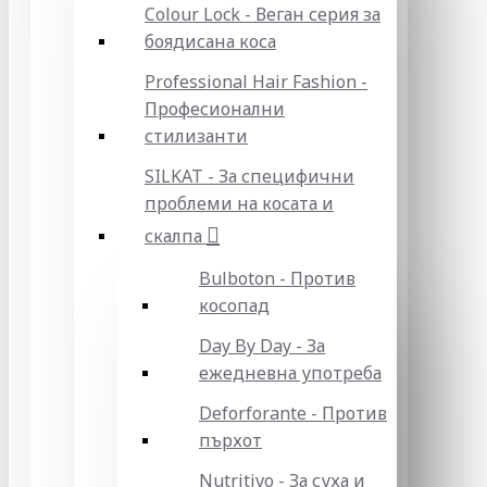
Colour Lock - Веган серия за
боядисана коса
Professional Hair Fashion -
Професионални
стилизанти
SILKAT - За специфични
проблеми на косата и
скалпа
Bulboton - Против
косопад
Day By Day - За
ежедневна употреба
Deforforante - Против
пърхот
Nutritivo - За суха и