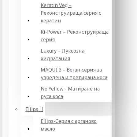
Keratin Veg –
Реконструираща серия с
кератин
Ki-Power – Реконструираща
серия
Luxury – Луксозна
хидратация
MAQUI 3 – Веган серия за
увредена и третирана коса
No Yellow - Матиране на
руса коса
Ellips
Ellips-Серия с арганово
масло