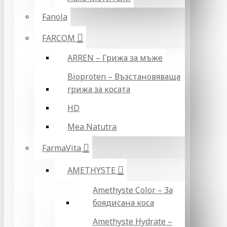
Fanola
FARCOM
ARREN – Грижа за мъже
Bioproten – Възстановяваща
грижа за косата
HD
Mea Natutra
FarmaVita
AMETHYSTE
Amethyste Color – За
боядисана коса
Amethyste Hydrate –