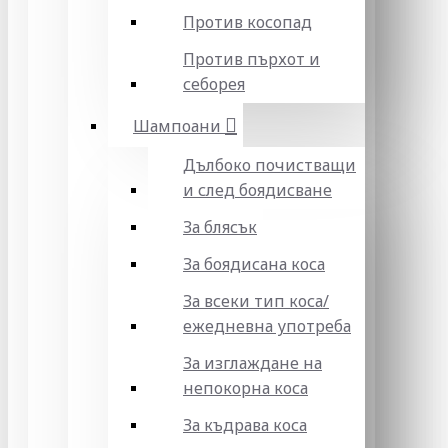
Против косопад
Против пърхот и
себорея
Шампоани
Дълбоко почистващи
и след боядисване
За блясък
За боядисана коса
За всеки тип коса/
ежедневна употреба
За изглаждане на
непокорна коса
За къдрава коса