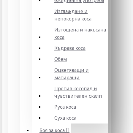
ежедневна употреба
Изглаждане и
непокорна коса
Изтощена и накъсана
коса
Къдрава коса
Обем
Оцветяващи и
матиращи
Против косопад и
чувствителен скалп
Руса коса
Суха коса
Боя за коса