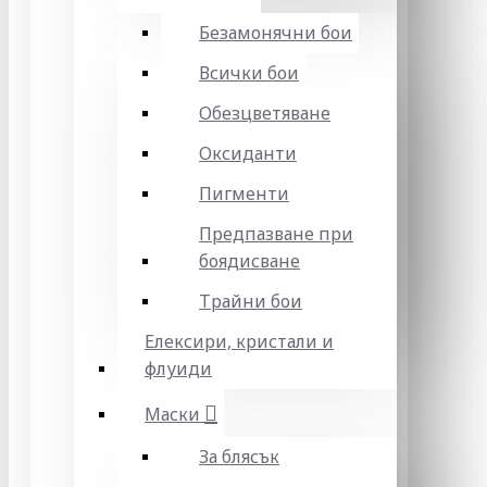
Безамонячни бои
Всички бои
Обезцветяване
Оксиданти
Пигменти
Предпазване при
боядисване
Трайни бои
Елексири, кристали и
флуиди
Маски
За блясък