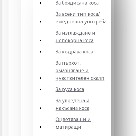
За боядисана коса
За всеки тип коса/
ежедневна употреба
За изглаждане и
непокорна коса
За къдрава коса
За пърхот,
омазняване и
чувствителен скалп
За руса коса
За увредена и
накъсана коса
Оцветяващи и
матиращи