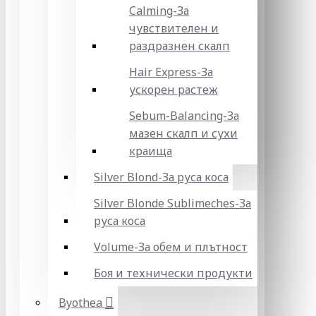
Calming-За
чувствителен и
раздразнен скалп
Hair Express-За
ускорен растеж
Sebum-Balancing-За
мазен скалп и сухи
краища
Silver Blond-За руса коса
Silver Blonde Sublіmeches-За
руса коса
Volume-За обем и плътност
Боя и технически продукти
Byothea