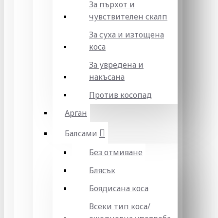
За пърхот и
чувствителен скалп
За суха и изтощена
коса
За увредена и
накъсана
Против косопад
Арган
Балсами
Без отмиване
Блясък
Боядисана коса
Всеки тип коса/