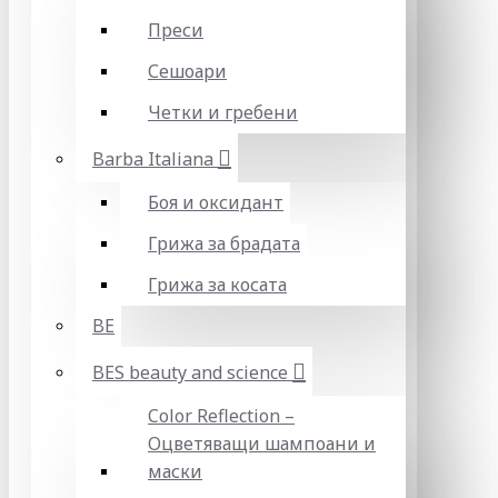
Преси
Сешоари
Четки и гребени
Barba Italiana
Боя и оксидант
Грижа за брадата
Грижа за косата
BE
BES beauty and science
Color Reflection –
Оцветяващи шампоани и
маски