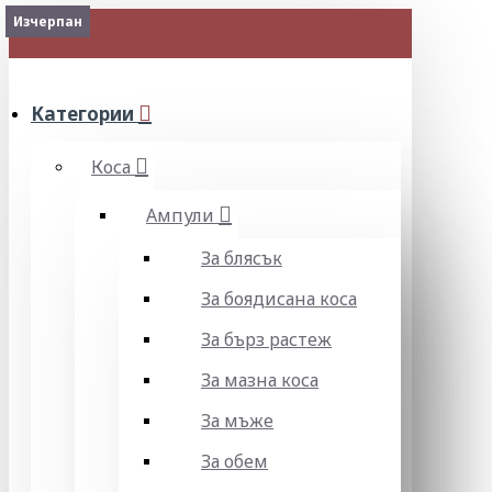
Изчерпан
МЕНЮ
Категории
Коса
Ампули
За блясък
За боядисана коса
За бърз растеж
За мазна коса
За мъже
За обем