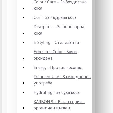
Colour Care – За боядисана
коса
Curl - За къдрава коса
Discipline – За непокорна
коса
E-Styling – Стилизанти
Echosline Color - Боя и
оксидант
Energy - Против косопад
Frequent Use - За ежедневна
употреба
Hydrating - За суха коса
KARBON 9 – Веган серия с
органичен въглен