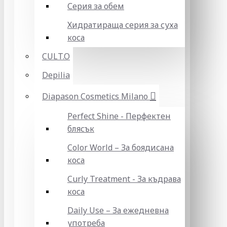
Серия за обем
Хидратираща серия за суха
коса
CULT.O
Depilia
Diapason Cosmetics Milano
Perfect Shine - Перфектен
блясък
Color World – За боядисана
коса
Curly Treatment - За къдрава
коса
Daily Use – За ежедневна
употреба