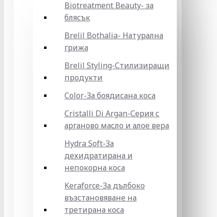
Biotreatment Beauty- за
блясък
Brelil Bothalia- Натурална
грижа
Brelil Styling-Стилизиращи
продукти
Color-За боядисана коса
Cristalli Di Argan-Серия с
арганово масло и алое вера
Hydra Soft-За
дехидратирана и
непокорна коса
Keraforce-За дълбоко
възстановяване на
третирана коса