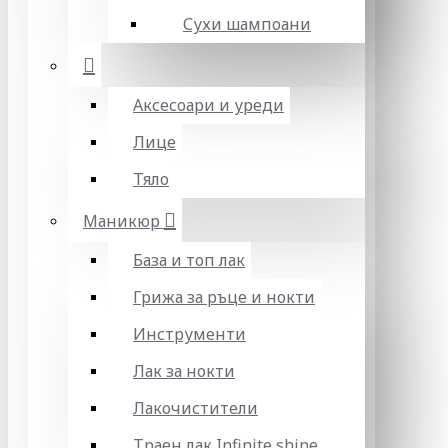
Сухи шампоани
Аксесоари и уреди
Лице
Тяло
Маникюр
База и топ лак
Грижа за ръце и нокти
Инструменти
Лак за нокти
Лакочистители
Траен лак Infinite shine