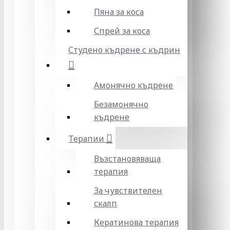
Пяна за коса
Спрей за коса
Студено къдрене с къдрин
Амонячно къдрене
Безамонячно
къдрене
Терапии
Възстановяваща
терапия
За чувствителен
скалп
Кератинова терапия