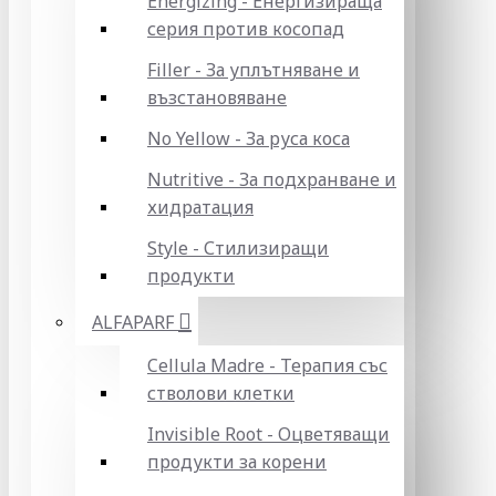
Energizing - Енергизираща
серия против косопад
Filler - За уплътняване и
възстановяване
No Yellow - За руса коса
Nutritive - За подхранване и
хидратация
Style - Стилизиращи
продукти
ALFAPARF
Cellula Madre - Терапия със
стволови клетки
Invisible Root - Оцветяващи
продукти за корени