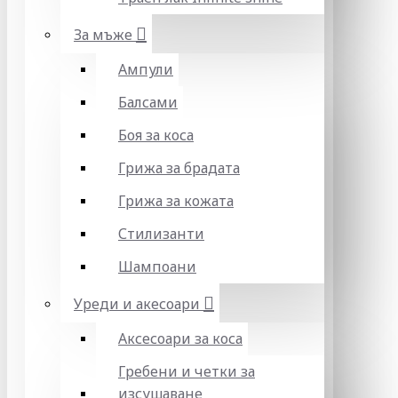
За мъже
Ампули
Балсами
Боя за коса
Грижа за брадата
Грижа за кожата
Стилизанти
Шампоани
Уреди и акесоари
Аксесоари за коса
Гребени и четки за
изсушаване