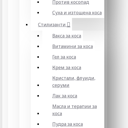
Против косопад
Суха и изтощена коса
Стилизанти
Вакса за коса
Витамини за коса
Гел за коса
Крем за коса
Кристали, флуиди,
серуми
Лак за коса
Масла и терапии за
коса
Пудра за коса