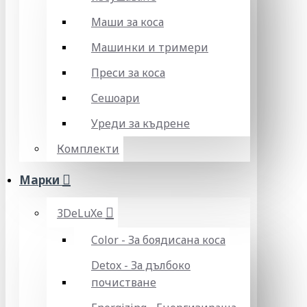
Маши за коса
Машинки и тримери
Преси за коса
Сешоари
Уреди за къдрене
Комплекти
Марки
3DeLuXe
Color - За боядисана коса
Detox - За дълбоко
почистване