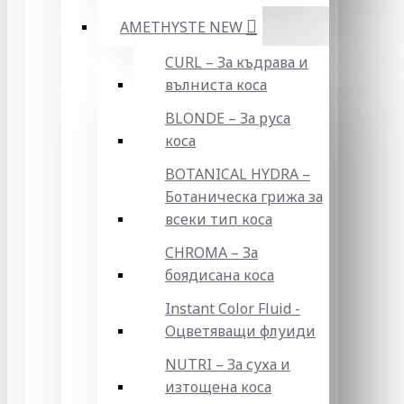
AMETHYSTE NEW
CURL – За къдрава и
вълниста коса
BLONDE – За руса
коса
BOTANICAL HYDRA –
Ботаническа грижа за
всеки тип коса
CHROMA – За
боядисана коса
Instant Color Fluid -
Оцветяващи флуиди
NUTRI – За суха и
изтощена коса