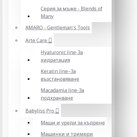
Серия за мъже - Blends of
Many
AMARO - Gentleman's Tools
Arte Care
Hyaluronic line-За
хидратация
Keratin line–За
възстановяване
Macadamia line-За
подхранване
Babyliss Pro
Маши и уреди за къдрене
Машинки и тримери