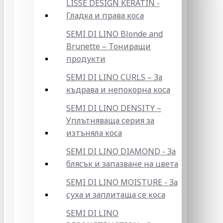
LISSE DESIGN KERATIN -
Гладка и права коса
SEMI DI LINO Blonde and
Brunette – Тониращи
продукти
SEMI DI LINO CURLS – За
къдрава и непокорна коса
SEMI DI LINO DENSITY –
Уплътняваща серия за
изтъняла коса
SEMI DI LINO DIAMOND - За
блясък и запазване на цвета
SEMI DI LINO MOISTURE - За
суха и заплитаща се коса
SEMI DI LINO