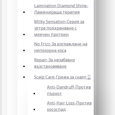
Lamination Diamond Shine-
Ламинираща терапия
Milky Sensation-Серия за
ултра подхранване с
млечен протеин
No Frizz-За изглаждане на
непокорна коса
Repair-За незабавно
възстановяване
Scalp Care-Грижа за скалп
Anti-Dandruff-Против
пърхот
Anti-Hair Loss-Против
кососпад