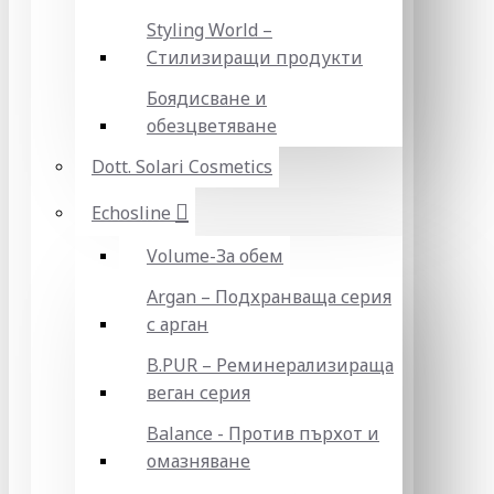
Styling World –
Стилизиращи продукти
Боядисване и
обезцветяване
Dott. Solari Cosmetics
Echosline
Volume-За обем
Argan – Подхранваща серия
с арган
B.PUR – Реминерализираща
веган серия
Balance - Против пърхот и
омазняване