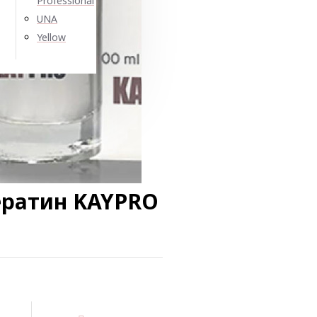
Professional
UNA
Yellow
ератин KAYPRO