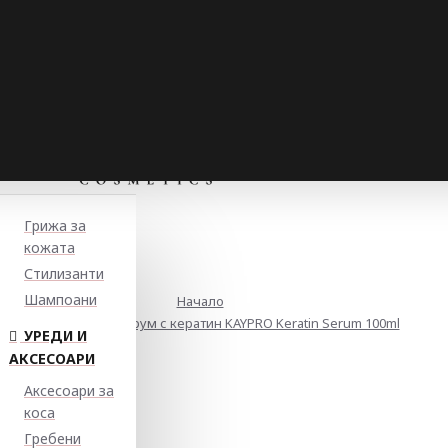
Грижа за
кожата
Стилизанти
Шампоани
Начало
Възстановяващ серум с кератин KAYPRO Keratin Serum 100ml
УРЕДИ И
АКСЕСОАРИ
Аксесоари за
коса
Гребени