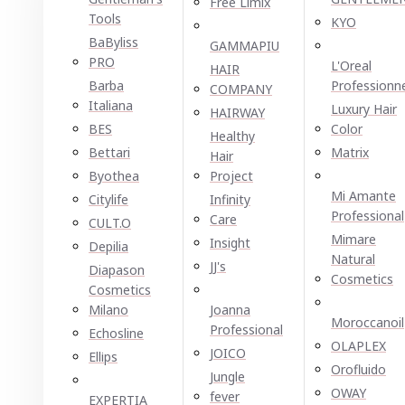
Free Limix
Tools
KYO
BaByliss
GAMMAPIU
PRO
L'Oreal
HAIR
Barba
Professionn
COMPANY
Italiana
Luxury Hair
HAIRWAY
BES
Color
Healthy
Bettari
Matrix
Hair
Byothea
Project
Mi Amante
Citylife
Infinity
Professional
Care
CULT.O
Mimare
Insight
Depilia
Natural
JJ's
Diapason
Cosmetics
Cosmetics
Milano
Joanna
Moroccanoil
Professional
Echosline
OLAPLEX
JOICO
Ellірѕ
Orofluido
Jungle
OWAY
fever
EXPERTIA