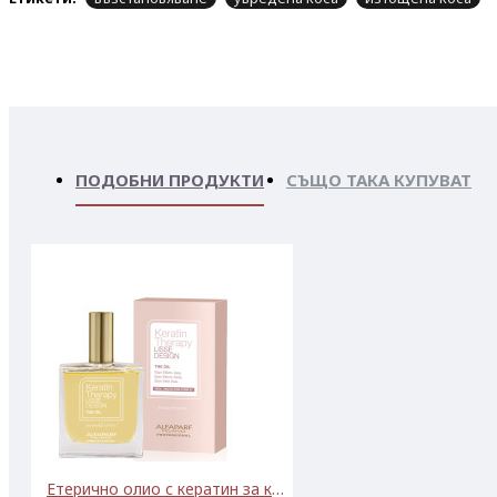
ПОДОБНИ ПРОДУКТИ
СЪЩО ТАКА КУПУВАТ
Етерично олио с кератин за копринен ефект ALFAPARF LISSE DESIGN KERATIN THERAPY OIL 50ml