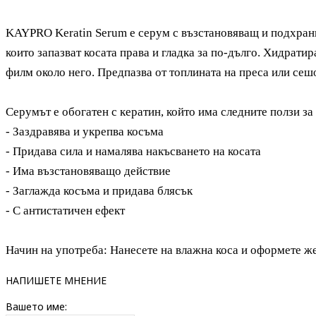
KAYPRO Keratin Serum е серум с възстановяващ и подхран
които запазват косата права и гладка за по-дълго. Хидратир
филм около него. Предпазва от топлината на преса или сеш
Серумът е обогатен с кератин, който има следните ползи за 
- Заздравява и укрепва косъма
- Придава сила и намалява накъсването на косата
- Има възстановяващо действие
- Заглажда косъма и придава блясък
- С антистатичен ефект
Начин на употреба: Нанесете на влажна коса и оформете ж
НАПИШЕТЕ МНЕНИЕ
Вашето име: