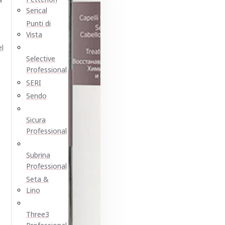
Serical
Punti di
Vista
el
Selective
Professional
SERI
Sendo
Sicura
Professional
Subrina
Professional
Seta &
Lino
Three3