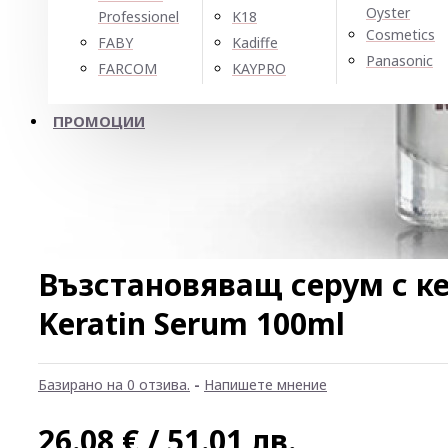
Oyster
Professionel
K18
Cosmetics
FABY
Kadiffe
Panasonic
FARCOM
KAYPRO
ПРОМОЦИИ
Възстановяващ серум с к
Keratin Serum 100ml
Базирано на 0 отзива.
-
Напишете мнение
26.08 € / 51.01 лв.