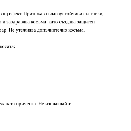
ващ ефект. Притежава влагоустойчиви съставки,
а и заздравява косъма, като създава защитен
оар. Не утежнява допълнително косъма.
косата:
еланата прическа. Не изплаквайте.