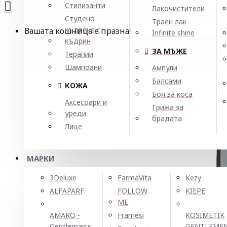
Стилизанти
Лакочистители
Студено
Траен лак
къдрене с
Вашата кошница е празна!
Infinite shine
къдрин
ЗА МЪЖЕ
Терапии
Шампоани
Ампули
Балсами
КОЖА
Боя за коса
Аксесоари и
Грижа за
уреди
брадата
Лице
МАРКИ
3Deluxe
FarmaVita
Kezy
ALFAPARF
FOLLOW
KIEPE
ME
AMARO -
Framesi
KOSIMETIK
Gentleman's
GENTLEME