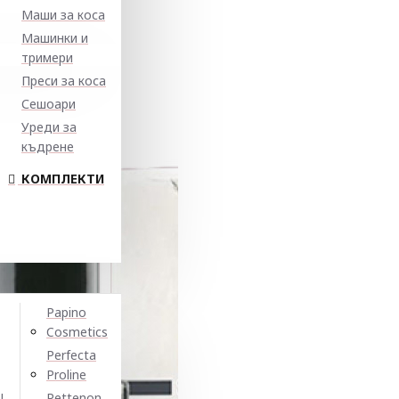
Маши за коса
Машинки и
тримери
Преси за коса
Сешоари
Уреди за
къдрене
КОМПЛЕКТИ
Papino
Cosmetics
Perfecta
Proline
N
Pettenon